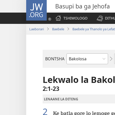
JW.ORG
Basupi ba ga Jehofa
TSHIMOLOGO
DITH
Laeborari
Baebele
Baebele ya Thanolo ya Lefat
BONTSHA
Dibuka
Tsa
Baebele
Lekwalo la Bako
2:1-23
LENAANE LA DITENG
2
Ke batla gore lo lemoge g