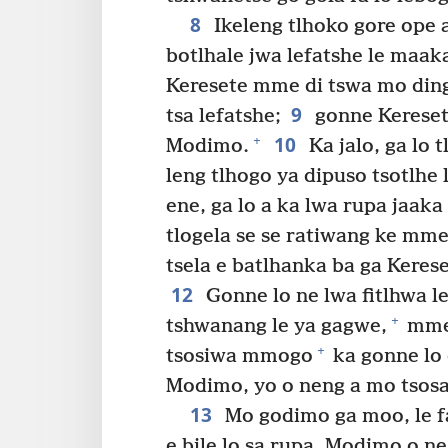
8
Ikeleng tlhoko gore ope a
botlhale jwa lefatshe le maak
Keresete mme di tswa mo din
9
tsa lefatshe;
gonne Keresete
10
+
Modimo.
Ka jalo, ga lo 
leng tlhogo ya dipuso tsotlhe 
ene, ga lo a ka lwa rupa jaaka
tlogela se se ratiwang ke mme
tsela e batlhanka ba ga Keres
12
Gonne lo ne lwa fitlhwa l
+
tshwanang le ya gagwe,
mme 
+
tsosiwa mmogo
ka gonne lo 
Modimo, yo o neng a mo tsos
13
Mo godimo ga moo, le fa 
e bile lo sa rupa, Modimo o ne 