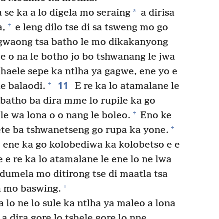
*
 se ka a lo digela mo seraing
a dirisa
+
a,
e leng dilo tse di sa tsweng mo go
gwaong tsa batho le mo dikakanyong
 o na le botho jo bo tshwanang le jwa
tlhaele sepe ka ntlha ya gagwe, ene yo e
11
+
le balaodi.
E re ka lo atamalane le
 batho ba dira mme lo rupile ka go
+
le wa lona o o nang le boleo.
Eno ke
+
ete ba tshwanetseng go rupa ka yone.
e ene ka go kolobediwa ka kolobetso e e
e re ka lo atamalane le ene lo ne lwa
dumela mo ditirong tse di maatla tsa
+
a mo baswing.
lo ne lo sule ka ntlha ya maleo a lona
a dira gore lo tshele gore lo nne