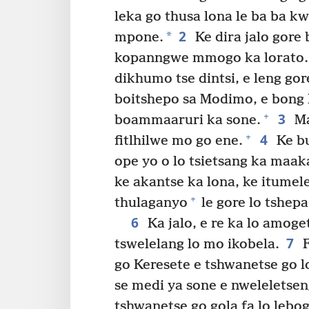
leka go thusa lona le ba ba k
2
*
mpone.
Ke dira jalo gore
kopanngwe mmogo ka lorato.
dikhumo tse dintsi, e leng gor
boitshepo sa Modimo, e bong Ke
3
+
boammaaruri ka sone.
Ma
4
+
fitlhilwe mo go ene.
Ke bu
ope yo o lo tsietsang ka maak
ke akantse ka lona, ke itumele
+
thulaganyo
le gore lo tshepa
6
Ka jalo, e re ka lo amog
7
tswelelang lo mo ikobela.
F
go Keresete e tshwanetse go lo
se medi ya sone e nweleletse
tshwanetse go gola fa lo leb