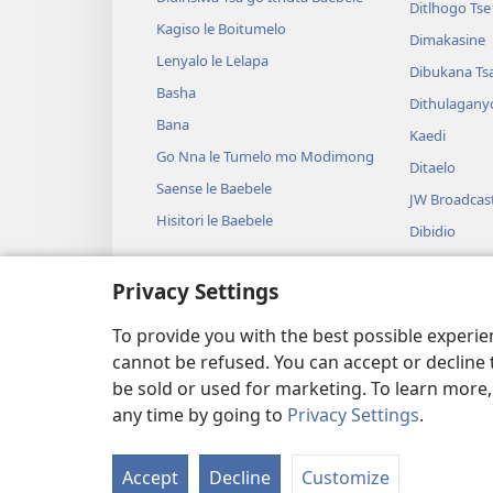
Ditlhogo Ts
Kagiso le Boitumelo
Dimakasine
Lenyalo le Lelapa
Dibukana Ts
Basha
Dithulagany
Bana
Kaedi
Go Nna le Tumelo mo Modimong
Ditaelo
Saense le Baebele
JW Broadcas
Hisitori le Baebele
Dibidio
Mmino
Privacy Settings
Diterama Tse
Diterama Ts
To provide you with the best possible experi
cannot be refused. You can accept or decline 
be sold or used for marketing. To learn more
any time by going to
Privacy Settings
.
Copyright
© 2026 Watch Tower Bible and
Accept
Decline
Customize