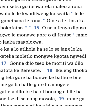
kemisetsa go itshwarela maleo a rona
+
walo le le kwadilweng ka seatla
le le
+
e ganetsana le rona.
O ne a le tlosa ka
15
+
*
lhokofatso.
O ne a fenya dipuso
+
gwe le mongwe gore o di fentse
mme
go jaaka magolegwa.
 ka a lo atlhola ka se lo se jang le ka
 keteka moletlo mongwe kgotsa ngwedi
17
Gonne dilo tseo ke moriti wa dilo
18
+
tota ke Keresete.
Ikeleng tlhoko
g fela gore ba bonwe ke batho e bile
ne ga ba batle gore lo amogele
tlela dilo tse ba di bonang e bile ba
19
ne tse di se nang mosola,
mme ga