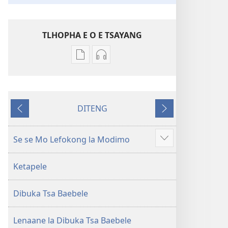
TLHOPHA E O E TSAYANG
Ditsela
Ditsela
tsa
tsa
go
go
itseela
itseela
DITENG
dikgatiso
dikgatiso
E
E
tsa
tse
e
e
ileketeroniki
di
fetileng
latelang
Se se Mo Lefokong la Modimo
Show
Baebele
rekotilweng
more
ya
Baebele
Ketapele
Thanolo
ya
ya
Thanolo
Dibuka Tsa Baebele
Lefatshe
ya
le
Lefatshe
Lesha
le
Lenaane la Dibuka Tsa Baebele