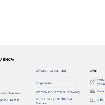
GA JEHOFA
Dikgang Tsa Bosheng
Dilinki
Kopa 
Ka ga Rona
ya M
Batla
Dipotso Tse Gantsi di Bodiwang
ra le Dibukana
(e
bula
Kopa Thuto ya Baebele ya
Dibid
a le Ditaletso
tsebe
Mahala