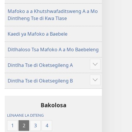
(E
Lesha
Tlhabolotswe
(E
Mafoko a a Khutshwafaditsweng A a Mo
ka
Tlhabolotswe
Dintlheng Tse di Kwa Tlase
2021)
ka
2021)
Kaedi ya Mafoko a Baebele
Ditlhaloso Tsa Mafoko A a Mo Baebeleng
Dintlha Tse di Oketsegileng A
Show
more
Dintlha Tse di Oketsegileng B
Show
more
Bakolosa
LENAANE LA DITENG
1
2
3
4