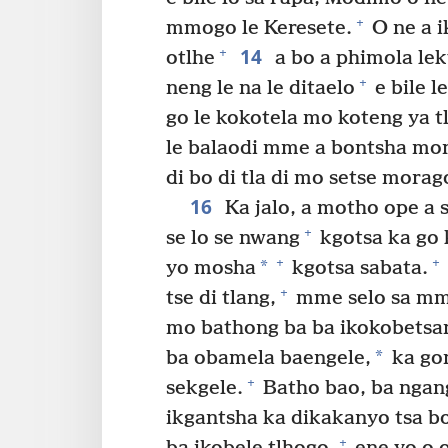
+
mmogo le Keresete.
O ne a i
14
+
otlhe
a bo a phimola lek
+
neng le na le ditaelo
e bile l
go le kokotela mo koteng ya t
le balaodi mme a bontsha mon
di bo di tla di mo setse mora
16
Ka jalo, a motho ope a se
+
se lo se nwang
kgotsa ka go
+
+
*
yo mosha
kgotsa sabata.
+
tse di tlang,
mme selo sa mma
mo bathong ba ba ikokobetsan
*
ba obamela baengele,
ka gon
+
sekgele.
Batho bao, ba nganga
ikgantsha ka dikakanyo tsa bo
+