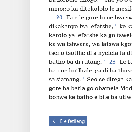
ba ikobele tlhogo,
ene yo o o
mmogo ka ditokololo le mesif
20
Fa e le gore lo ne lwa s
+
dikakanyo tsa lefatshe,
ke ka
karolo ya lefatshe ka go tswel
ka wa tshwara, wa latswa kgo
tseno tsotlhe di a nyelela fa di
23
+
batho ba di rutang.
Le fa
ba nne botlhale, ga di ba thus
+
sa siamang.
Seo se direga ka
gore ba batla go obamela Modi
bonwe ke batho e bile ba utl
E e fetileng