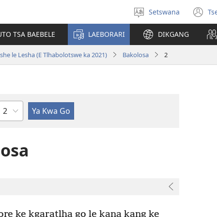
Setswana
Ts
Tlhopha
(e
puo
bu
UTO TSA BAEBELE
LAEBORARI
DIKGANG
ts
e
she le Lesha (E Tlhabolotswe ka 2021)
Bakolosa
2
n
Kgaolo
losa
ore ke kgaratlha go le kana kang ke