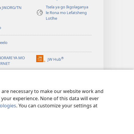
Tsela ya go Ikgolaganya
a JW.ORG/TN
le Rona mo Lefatsheng
Lotlhe
o
eelo
BORARI YA MO
®
JW Hub
(e
ERNET
bula
tsebe
ya
JW Library
e
nngwe)
es are necessary to make our website work and
your experience. None of this data will ever
nologies
. You can customize your settings at
TSHIRELETSEGO
|
PRIVACY SETTINGS