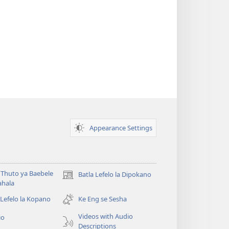
Appearance Settings
Thuto ya Baebele
Batla Lefelo la Dipokano
(e
ahala
bula
tsebe
 Lefelo la Kopano
Ke Eng se Sesha
e
Videos with Audio
io
nngwe)
Descriptions