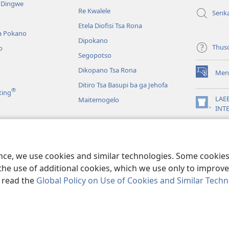
e Dingwe
e
Re Kwalele
Senk
nngwe)
Etela Diofisi Tsa Rona
a Pokano
Dipokano
Thus
o
Segopotso
Dikopano Tsa Rona
Men
(e
Ditiro Tsa Basupi ba ga Jehofa
bula
®
ting
tsebe
LAE
Maitemogelo
e
(e
INT
nngwe)
bula
App
tsebe
 di Rekotilweng
e
nngwe)
a Mmalo wa Baebele
ence, we use cookies and similar technologies. Some cooki
the use of additional cookies, which we use only to improve 
, read the
Global Policy on Use of Cookies and Similar Tech
 Tract Society of Pennsylvania.
MELAWANA YA TIRISO
|
MOLAWANA WA 