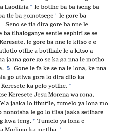
+
wa Laodikia
le botlhe ba ba iseng ba
+
 ba tle ba gomotsege
le gore ba
+
Seno se tla dira gore ba nne le
e ba tlhaloganye sentle sephiri se se
resete, le gore ba nne le kitso e e
tlotlo otlhe a botlhale le a kitso a
a jaana gore go se ka ga nna le motho
5
a.
Gone le fa ke se na le lona, ke nna
la go utlwa gore lo dira dilo ka
+
 Keresete ka pelo yotlhe.
etse Keresete Jesu Morena wa rona,
ela jaaka lo ithutile, tumelo ya lona mo
 nonotsha le go lo tiisa jaaka setlhare
+
ng kwa teng.
Tumelo ya lona e
+
oga Modimo ka metlha.