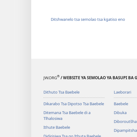
Ditshwanelo tsa semolao tsa kgatiso eno
®
JW.ORG
/ WEBSITE YA SEMOLAO YA BASUPI BA 
Dithuto Tsa Baebele
Laeborari
Dikarabo Tsa Dipotso Tsa Baebele
Baebele
Ditemana Tsa Baebele di a
Dibuka
Tlhalosiwa
Diboroutšha
Ithute Baebele
Dipampitshan
Didirisiwa Tsa go Ithuta Baebele