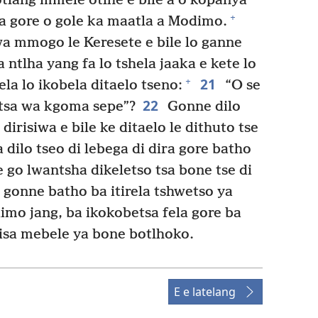
tlang mmele otlhe e bile a o kopanya
+
a gore o gole ka maatla a Modimo.
wa mmogo le Keresete e bile lo ganne
 ntlha yang fa lo tshela jaaka e kete lo
21
+
ela lo ikobela ditaelo tseno:
“O se
22
tsa wa kgoma sepe”?
Gonne dilo
 dirisiwa e bile ke ditaelo le dithuto tse
 dilo tseo di lebega di dira gore batho
e go lwantsha dikeletso tsa bone tse di
 gonne batho ba itirela tshwetso ya
mo jang, ba ikokobetsa fela gore ba
wisa mebele ya bone botlhoko.
E e latelang