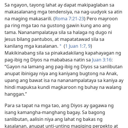
Sa ngayon, tayong lahat ay dapat makipaglaban sa
makasalanang mga tendensiya, na nag-uudyok sa atin
na maging makasarili. (
Roma 7:21-23
) Pero mayroon
pa ring mga tao na gustong gawin kung ano ang
tama. Nananampalataya sila sa halaga ng dugo ni
Jesus bilang pantubos, at mapatatawad sila sa
kanilang mga kasalanan.
(
1 Juan 1:7,
9
)
*
Makikinabang sila sa pinakadakilang kapahayagan ng
pag-ibig ng Diyos na mababasa natin sa
Juan 3:16
:
“Gayon na lamang ang pag-ibig ng Diyos sa sanlibutan
anupat ibinigay niya ang kaniyang bugtong na Anak,
upang ang bawat isa na nananampalataya sa kaniya ay
hindi mapuksa kundi magkaroon ng buhay na walang
hanggan.”
Para sa tapat na mga tao, ang Diyos ay gagawa ng
isang kamangha-manghang bagay. Sa bagong
sanlibutan, aalisin niya ang lahat ng bakas ng
kasalanan, anupat unti-unting magiging perpekto at