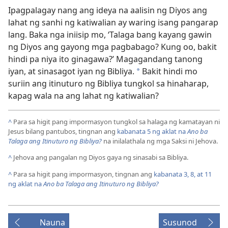
Ipagpalagay nang ang ideya na aalisin ng Diyos ang
lahat ng sanhi ng katiwalian ay waring isang pangarap
lang. Baka nga iniisip mo, ‘Talaga bang kayang gawin
ng Diyos ang gayong mga pagbabago? Kung oo, bakit
hindi pa niya ito ginagawa?’ Magagandang tanong
iyan, at sinasagot iyan ng Bibliya.
Bakit hindi mo
*
suriin ang itinuturo ng Bibliya tungkol sa hinaharap,
kapag wala na ang lahat ng katiwalian?
^
Para sa higit pang impormasyon tungkol sa halaga ng kamatayan ni
Jesus bilang pantubos, tingnan ang
kabanata 5 ng aklat na
Ano ba
Talaga ang Itinuturo ng Bibliya?
na inilalathala ng mga Saksi ni Jehova.
^
Jehova ang pangalan ng Diyos gaya ng sinasabi sa Bibliya.
^
Para sa higit pang impormasyon, tingnan ang
kabanata 3, 8,
at 11
ng aklat na
Ano ba Talaga ang Itinuturo ng Bibliya?
Nauna
Susunod