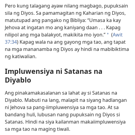
Pero kung talagang ayaw nilang magbago, pupuksain
sila ng Diyos. Sa pamamagitan ng Kaharian ng Diyos,
matutupad ang pangako ng Bibliya: “Umasa ka kay
Jehova at ingatan mo ang kaniyang daan . . . Kapag
nilipol ang mga balakyot, makikita mo iyon.”
(
Awit
*
37:34
) Kapag wala na ang gayong mga tao, ang tapat
na mga mananamba ng Diyos ay hindi na mabibiktima
ng katiwalian.
Impluwensiya ni Satanas na
Diyablo
Ang pinakamakasalanan sa lahat ay si Satanas na
Diyablo. Mabuti na lang, malapit na siyang hadlangan
ni Jehova sa pang-iimpluwensiya sa mga tao. At sa
bandang huli, lubusan nang pupuksain ng Diyos si
Satanas. Hindi na siya kailanman makaiimpluwensiya
sa mga tao na maging tiwali.