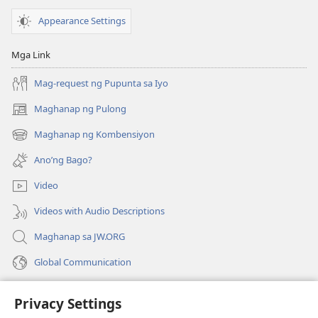
Appearance Settings
Mga Link
Mag-request ng Pupunta sa Iyo
Maghanap ng Pulong
(may
bubukas
Maghanap ng Kombensiyon
(may
na
bubukas
bagong
Ano’ng Bago?
na
window)
bagong
Video
window)
Videos with Audio Descriptions
Maghanap sa JW.ORG
Global Communication
Help
Privacy Settings