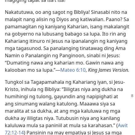
magiging tapat sa isa’t isa?
Nakatutuwa, oo ang sagot ng Bibliya! Sinasabi nito na
malapit nang alisin ng Diyos ang katiwalian. Paano? Sa
pamamagitan ng kaniyang Kaharian, isang makalangit
na gobyerno na lubusang babago sa lupa. Ito rin ang
Kahariang itinuro ni Jesus na ipanalangin ng kaniyang
mga tagasunod. Sa panalanging tinatawag ding Ama
Namin o Panalangin ng Panginoon, sinabi ni Jesus:
“Dumating nawa ang kaharian mo. Gawin nawa ang
kalooban mo sa lupa.”​—
Mateo 6:10
,
King
James
Version.
Tungkol sa Tagapamahala ng Kahariang iyan, si Jesu-
Kristo, inihula ng Bibliya: “Ililigtas niya ang dukha na
humihingi ng
tulong, gayundin ang napipighati at
ang sinumang walang katulong. Maaawa siya sa
maralita at sa dukha, at ang mga kaluluwa ng mga
dukha ay ililigtas niya. Tutubusin niya ang kanilang
kaluluwa mula sa paniniil at mula sa karahasan.” (
Awit
72:12-14
) Pansinin na may empatiya si Jesus sa mga