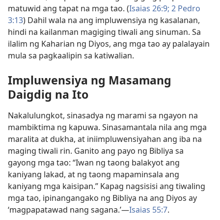
matuwid ang tapat na mga tao. (
Isaias 26:9;
2 Pedro
3:13
) Dahil wala na ang impluwensiya ng kasalanan,
hindi na kailanman magiging tiwali ang sinuman. Sa
ilalim ng Kaharian ng Diyos, ang mga tao ay palalayain
mula sa pagkaalipin sa katiwalian.
Impluwensiya ng Masamang
Daigdig na Ito
Nakalulungkot, sinasadya ng marami sa ngayon na
mambiktima ng kapuwa. Sinasamantala nila ang mga
maralita at dukha, at iniimpluwensiyahan ang iba na
maging tiwali rin. Ganito ang payo ng Bibliya sa
gayong mga tao: “Iwan ng taong balakyot ang
kaniyang lakad, at ng taong mapaminsala ang
kaniyang mga kaisipan.” Kapag nagsisisi ang tiwaling
mga tao, ipinangangako ng Bibliya na ang Diyos ay
‘magpapatawad nang sagana.’​—
Isaias 55:7
.