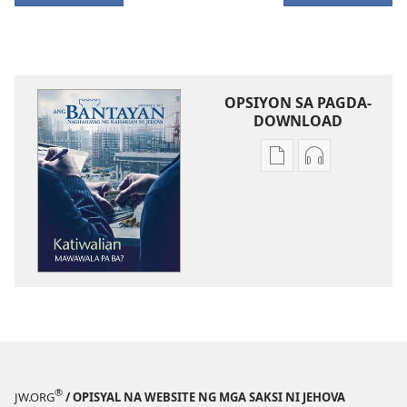
OPSIYON SA PAGDA-
DOWNLOAD
Opsiyon
Opsiyon
sa
sa
pagda-
pagda-
download
download
ng
ng
publikasyon
audio
ANG
ANG
BANTAYAN
BANTAYAN
Oktubre 2012
Oktubre 201
®
JW.ORG
/ OPISYAL NA WEBSITE NG MGA SAKSI NI JEHOVA