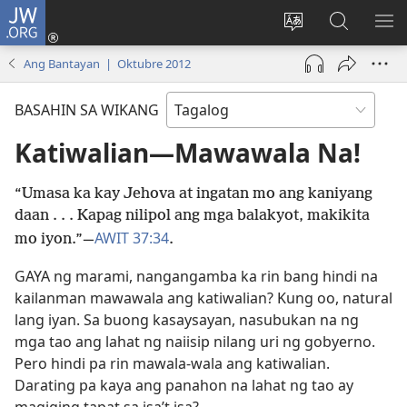
JW.ORG
Mag-
log
Baguhin
Maghana
IPA
In
ang
sa
AN
Ang Bantayan | Oktubre 2012
(may
wika
JW.ORG
ME
bubukas
ng
BASAHIN SA WIKANG
na
site
bagong
Katiwalian—Mawawala Na!
window)
“Umasa ka kay Jehova at ingatan mo ang kaniyang
daan . . . Kapag nilipol ang mga balakyot, makikita
AWIT 37:34
mo iyon.”​—
.
GAYA ng marami, nangangamba ka rin bang hindi na
kailanman mawawala ang katiwalian? Kung oo, natural
lang iyan. Sa buong kasaysayan, nasubukan na ng
mga tao ang lahat ng naiisip nilang uri ng gobyerno.
Pero hindi pa rin mawala-wala ang katiwalian.
Darating pa kaya ang panahon na lahat ng tao ay