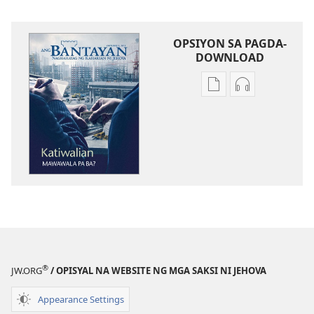
OPSIYON SA PAGDA-
DOWNLOAD
Opsiyon
Opsiyon
sa
sa
pagda-
pagda-
download
download
ng
ng
publikasyon
audio
ANG
ANG
BANTAYAN
BANTAYAN
Oktubre 2012
Oktubre 201
®
JW.ORG
/ OPISYAL NA WEBSITE NG MGA SAKSI NI JEHOVA
Appearance Settings