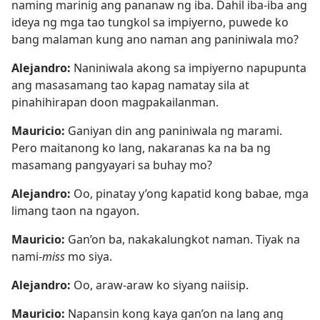
naming marinig ang pananaw ng iba. Dahil iba-iba ang
ideya ng mga tao tungkol sa impiyerno, puwede ko
bang malaman kung ano naman ang paniniwala mo?
Alejandro:
Naniniwala akong sa impiyerno napupunta
ang masasamang tao kapag namatay sila at
pinahihirapan doon magpakailanman.
Mauricio:
Ganiyan din ang paniniwala ng marami.
Pero maitanong ko lang, nakaranas ka na ba ng
masamang pangyayari sa buhay mo?
Alejandro:
Oo, pinatay y’ong kapatid kong babae, mga
limang taon na ngayon.
Mauricio:
Gan’on ba, nakakalungkot naman. Tiyak na
nami-
miss
mo siya.
Alejandro:
Oo, araw-araw ko siyang naiisip.
Mauricio:
Napansin kong kaya gan’on na lang ang