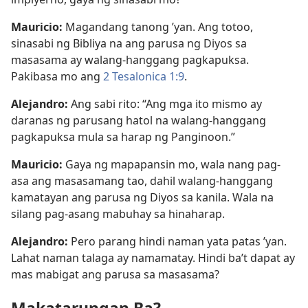
Mauricio:
Magandang tanong ’yan. Ang totoo,
sinasabi ng Bibliya na ang parusa ng Diyos sa
masasama ay walang-hanggang pagkapuksa.
Pakibasa mo ang
2 Tesalonica 1:9
.
Alejandro:
Ang sabi rito: “Ang mga ito mismo ay
daranas ng parusang hatol na walang-hanggang
pagkapuksa mula sa harap ng Panginoon.”
Mauricio:
Gaya ng mapapansin mo, wala nang pag-
asa ang masasamang tao, dahil walang-hanggang
kamatayan ang parusa ng Diyos sa kanila. Wala na
silang pag-asang mabuhay sa hinaharap.
Alejandro:
Pero parang hindi naman yata patas ’yan.
Lahat naman talaga ay namamatay. Hindi ba’t dapat ay
mas mabigat ang parusa sa masasama?
Makatarungan Ba?