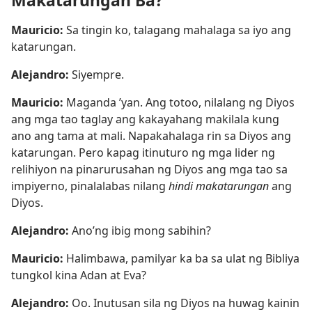
Mauricio:
Sa tingin ko, talagang mahalaga sa iyo ang
katarungan.
Alejandro:
Siyempre.
Mauricio:
Maganda ’yan. Ang totoo, nilalang ng Diyos
ang mga tao taglay ang kakayahang makilala kung
ano ang tama at mali. Napakahalaga rin sa Diyos ang
katarungan. Pero kapag itinuturo ng mga lider ng
relihiyon na pinarurusahan ng Diyos ang mga tao sa
impiyerno, pinalalabas nilang
hindi makatarungan
ang
Diyos.
Alejandro:
Ano’ng ibig mong sabihin?
Mauricio:
Halimbawa, pamilyar ka ba sa ulat ng Bibliya
tungkol kina Adan at Eva?
Alejandro:
Oo. Inutusan sila ng Diyos na huwag kainin