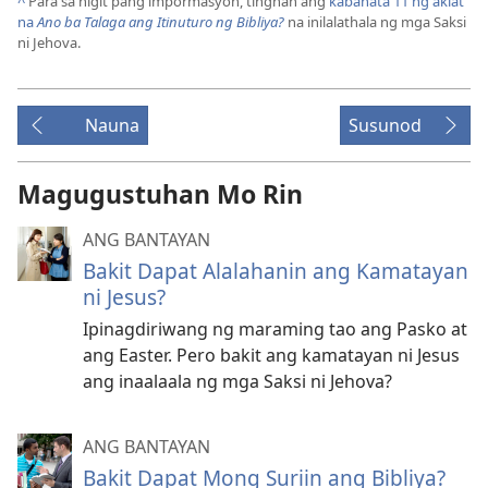
^
Para sa higit pang impormasyon, tingnan ang
kabanata 11 ng aklat
na
Ano ba Talaga ang Itinuturo ng Bibliya?
na inilalathala ng mga Saksi
ni Jehova.
Nauna
Susunod
Magugustuhan Mo Rin
ANG BANTAYAN
Bakit Dapat Alalahanin ang Kamatayan
ni Jesus?
Ipinagdiriwang ng maraming tao ang Pasko at
ang Easter. Pero bakit ang kamatayan ni Jesus
ang inaalaala ng mga Saksi ni Jehova?
ANG BANTAYAN
Bakit Dapat Mong Suriin ang Bibliya?