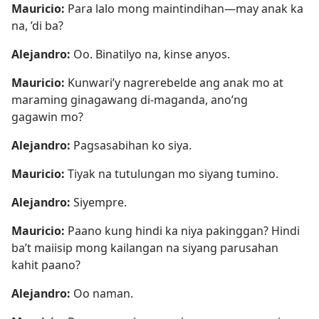
Mauricio:
Para lalo mong maintindihan​—may anak ka
na, ’di ba?
Alejandro:
Oo. Binatilyo na, kinse anyos.
Mauricio:
Kunwari’y nagrerebelde ang anak mo at
maraming ginagawang di-maganda, ano’ng
gagawin mo?
Alejandro:
Pagsasabihan ko siya.
Mauricio:
Tiyak na tutulungan mo siyang tumino.
Alejandro:
Siyempre.
Mauricio:
Paano kung hindi ka niya pakinggan? Hindi
ba’t maiisip mong kailangan na siyang parusahan
kahit paano?
Alejandro:
Oo naman.