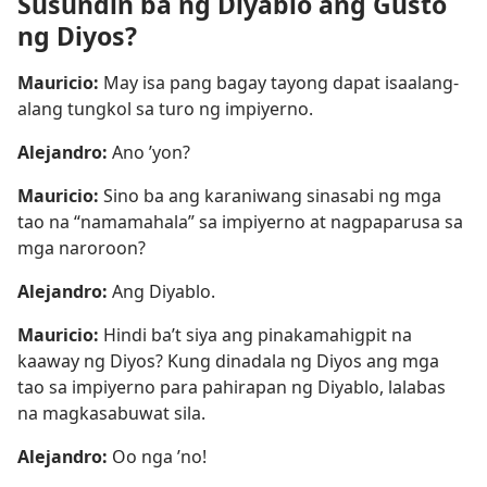
Susundin ba ng Diyablo ang Gusto
ng Diyos?
Mauricio:
May isa pang bagay tayong dapat isaalang-
alang tungkol sa turo ng impiyerno.
Alejandro:
Ano ’yon?
Mauricio:
Sino ba ang karaniwang sinasabi ng mga
tao na “namamahala” sa impiyerno at nagpaparusa sa
mga naroroon?
Alejandro:
Ang Diyablo.
Mauricio:
Hindi ba’t siya ang pinakamahigpit na
kaaway ng Diyos? Kung dinadala ng Diyos ang mga
tao sa impiyerno para pahirapan ng Diyablo, lalabas
na magkasabuwat sila.
Alejandro:
Oo nga ’no!