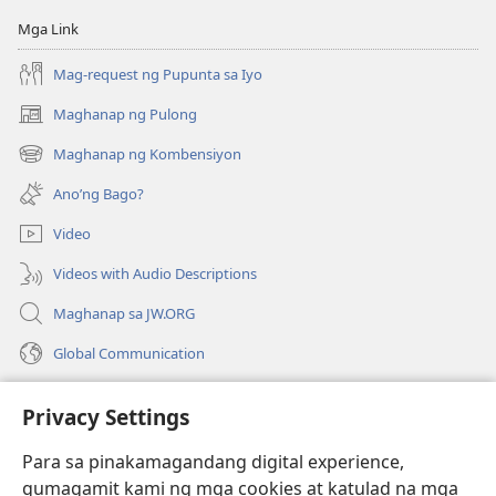
Mga Link
Mag-request ng Pupunta sa Iyo
Maghanap ng Pulong
(may
bubukas
Maghanap ng Kombensiyon
(may
na
bubukas
bagong
Ano’ng Bago?
na
window)
bagong
Video
window)
Videos with Audio Descriptions
Maghanap sa JW.ORG
Global Communication
Help
Privacy Settings
Donasyon
(may
Para sa pinakamagandang digital experience,
bubukas
gumagamit kami ng mga cookies at katulad na mga