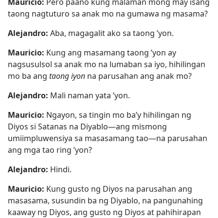
Mauricio:
Pero paano kung malaman mong may isang
taong nagtuturo sa anak mo na gumawa ng masama?
Alejandro:
Aba, magagalit ako sa taong ’yon.
Mauricio:
Kung ang masamang taong ’yon ay
nagsusulsol sa anak mo na lumaban sa iyo, hihilingan
mo ba ang
taong iyon
na parusahan ang anak mo?
Alejandro:
Mali naman yata ’yon.
Mauricio:
Ngayon, sa tingin mo ba’y hihilingan ng
Diyos si Satanas na Diyablo​—ang mismong
umiimpluwensiya sa masasamang tao​—na parusahan
ang mga tao ring ’yon?
Alejandro:
Hindi.
Mauricio:
Kung gusto ng Diyos na parusahan ang
masasama, susundin ba ng Diyablo, na pangunahing
kaaway ng Diyos, ang gusto ng Diyos at pahihirapan