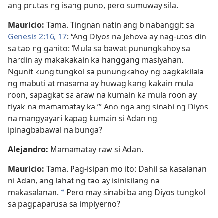
ang prutas ng isang puno, pero sumuway sila.
Mauricio:
Tama. Tingnan natin ang binabanggit sa
Genesis 2:16, 17
: “Ang Diyos na Jehova ay nag-utos din
sa tao ng ganito: ‘Mula sa bawat punungkahoy sa
hardin ay makakakain ka hanggang masiyahan.
Ngunit kung tungkol sa punungkahoy ng pagkakilala
ng mabuti at masama ay huwag kang kakain mula
roon, sapagkat sa araw na kumain ka mula roon ay
tiyak na mamamatay ka.’” Ano nga ang sinabi ng Diyos
na mangyayari kapag kumain si Adan ng
ipinagbabawal na bunga?
Alejandro:
Mamamatay raw si Adan.
Mauricio:
Tama. Pag-isipan mo ito: Dahil sa kasalanan
ni Adan, ang lahat ng tao ay isinisilang na
makasalanan.
Pero may sinabi ba ang Diyos tungkol
*
sa pagpaparusa sa impiyerno?