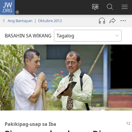
JW.ORG
Mag-
log
Baguhin
Maghana
IPA
In
ang
sa
AN
Ang Bantayan | Oktubre 2012
(may
wika
JW.ORG
ME
bubukas
ng
BASAHIN SA WIKANG
na
site
bagong
window)
Pakikipag-usap sa Iba