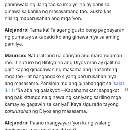
paniniwala ng ilang tao sa impiyerno ay dahil sa
ginawa sa kanila ng masasamang tao. Gusto kasi
nilang maparusahan ang mga ’yon.
Alejandro:
Tama ka! Talagang gusto kong pagbayaran
ng pumatay sa kapatid ko ang ginawa niya sa aming
pamilya.
Mauricio:
Natural lang na ganiyan ang maramdaman
mo. Itinuturo ng Bibliya na ang Diyos man ay galít na
galít kapag ginagawan ng masama ang inosenteng
mga tao​—at nangangako siyang parurusahan niya
ang masasama. Pansinin mo ang binabanggit sa
Isaias
3:11
: “Sa aba ng balakyot!​—Kapahamakan; sapagkat
ang pakikitungo na ginawa ng kaniyang sariling mga
kamay ay gagawin sa kaniya!” Kaya sigurado tayong
parurusahan
ng Diyos ang masasama.
Alejandro:
Paano mangyayari ’yon kung walang
impiyerno, gaya ng sinasabi mo?