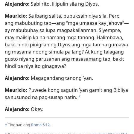
Alejandro:
Sabi rito, lilipulin sila ng Diyos.
Mauricio:
Sa ibang salita, pupuksain niya sila. Pero
ang mabubuting tao​—ang “mga umaasa kay Jehova”​—
ay mabubuhay sa lupa magpakailanman. Siyempre,
may maiisip ka na namang mga tanong. Halimbawa,
bakit hindi pinigilan ng Diyos ang mga tao na gumawa
ng masama noong simula pa lang? At kung talagang
gusto niyang parusahan ang masasamang tao, bakit
hindi pa niya ito ginagawa?
Alejandro:
Magagandang tanong ’yan.
Mauricio:
Puwede kong sagutin ’yan gamit ang Bibliya
sa susunod na pag-uusap natin.
*
Alejandro:
Okey.
^
Tingnan ang
Roma 5:12
.