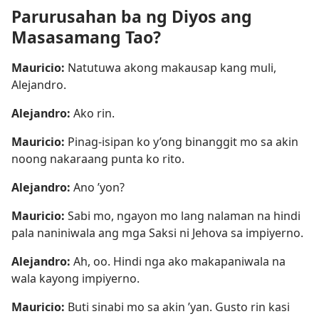
Parurusahan ba ng Diyos ang
Masasamang Tao?
Mauricio:
Natutuwa akong makausap kang muli,
Alejandro.
Alejandro:
Ako rin.
Mauricio:
Pinag-isipan ko y’ong binanggit mo sa akin
noong nakaraang punta ko rito.
Alejandro:
Ano ’yon?
Mauricio:
Sabi mo, ngayon mo lang nalaman na hindi
pala naniniwala ang mga Saksi ni Jehova sa impiyerno.
Alejandro:
Ah, oo. Hindi nga ako makapaniwala na
wala kayong impiyerno.
Mauricio:
Buti sinabi mo sa akin ’yan. Gusto rin kasi