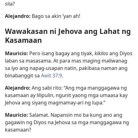
sila?
Alejandro:
Bago sa akin ’yan ah!
Wawakasan ni Jehova ang Lahat ng
Kasamaan
Mauricio:
Pero isang bagay ang tiyak,
kikilos
ang Diyos
laban sa masasama. At para mas maging maliwanag
sa iyo ang napag-usapan natin, pakibasa naman ang
binabanggit sa
Awit 37:9
.
Alejandro:
Ang sabi rito: “Ang mga manggagawa ng
kasamaan ay lilipulin, ngunit yaong mga umaasa kay
Jehova ang siyang magmamay-ari ng lupa.”
Mauricio:
Salamat. Napansin mo ba kung ano ang
gagawin ng Diyos na Jehova sa mga manggagawa ng
kasamaan?