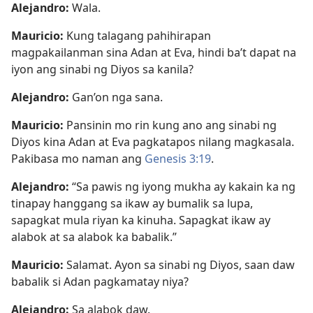
Alejandro:
Wala.
Mauricio:
Kung talagang pahihirapan
magpakailanman sina Adan at Eva, hindi ba’t dapat na
iyon ang sinabi ng Diyos sa kanila?
Alejandro:
Gan’on nga sana.
Mauricio:
Pansinin mo rin kung ano ang sinabi ng
Diyos kina Adan at Eva pagkatapos nilang magkasala.
Pakibasa mo naman ang
Genesis 3:19
.
Alejandro:
“Sa pawis ng iyong mukha ay kakain ka ng
tinapay hanggang sa ikaw ay bumalik sa lupa,
sapagkat mula riyan ka kinuha. Sapagkat ikaw ay
alabok at sa alabok ka babalik.”
Mauricio:
Salamat. Ayon sa sinabi ng Diyos, saan daw
babalik si Adan pagkamatay niya?
Alejandro:
Sa alabok daw.