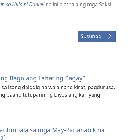
n sa Hula ni Daniel!
na inilalathala ng mga Saksi
Susunod
ong Bago ang Lahat ng Bagay”
a isang daigdig na wala nang kirot, pagdurusa,
ng paano tutuparin ng Diyos ang kaniyang
Gantimpala sa mga May-Pananabik na
a’