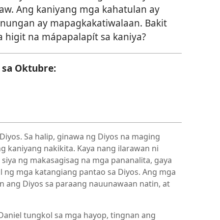
raw. Ang kaniyang mga kahatulan ay
unungan ay mapagkakatiwalaan. Bakit
 higit na mápapalapít sa kaniya?
 sa Oktubre:
g Diyos. Sa halip, ginawa ng Diyos na maging
ng kaniyang nakikita. Kaya nang ilarawan ni
 siya ng makasagisag na mga pananalita, gaya
 ng mga katangiang pantao sa Diyos. Ang mga
n ang Diyos sa paraang nauunawaan natin, at
 Daniel tungkol sa mga hayop, tingnan ang