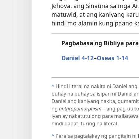
Jehova, ang Sinauna sa mga A
matuwid, at ang kaniyang kar
hindi mo alamin kung paano ka
Pagbabasa ng Bibliya para
Daniel 4-12
–
Oseas 1-14
^
Hindi literal na nakita ni Daniel an
buháy na buháy sa isipan ni Daniel a
Daniel ang kaniyang nakita, gumamit
ng
anthropomorphism​
—ang pag-uukol
iyan ay nakatutulong para mailarawa
hindi dapat ituring na literal.
^
Para sa pagtalakay ng pangitain ni