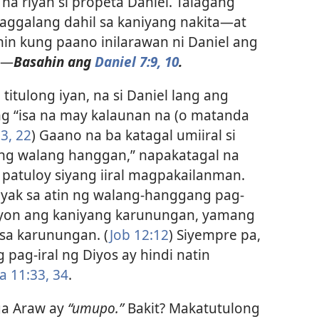
a na riyan si propeta Daniel. Talagang
ggalang dahil sa kaniyang nakita​—at
nin kung paano inilarawan ni Daniel ang
​—
Basahin ang
Daniel 7:9, 10
.
 titulong iyan, na si Daniel lang ang
g “isa na may kalaunan na (o matanda
3,
22
) Gaano na ba katagal umiiral si
ing walang hanggan,” napakatagal na
 patuloy siyang iiral magpakailanman.
itiyak sa atin ng walang-hanggang pag-
asyon ang kaniyang karunungan, yamang
 sa karunungan. (
Job 12:12
) Siyempre pa,
pag-iral ng Diyos ay hindi natin
 11:33, 34
.
ga Araw ay
“umupo.”
Bakit? Makatutulong