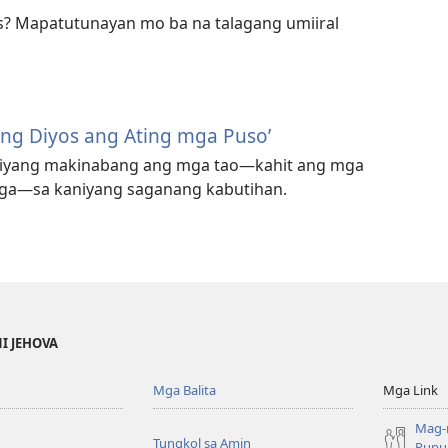
os? Mapatutunayan mo ba na talagang umiiral
ng Diyos ang Ating mga Puso’
niyang makinabang ang mga tao
—kahit ang mga
ga
—sa kaniyang saganang kabutihan.
NI JEHOVA
Mga Balita
Mga Link
Mag-
Tungkol sa Amin
Pupun