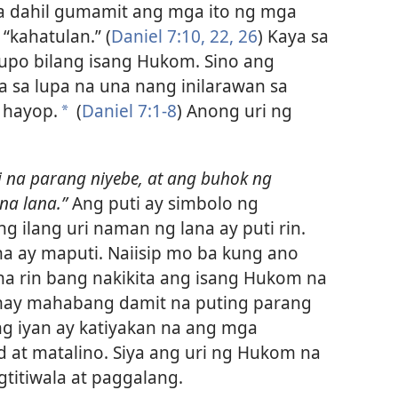
ta dahil gumamit ang mga ito ng mga
“kahatulan.” (
Daniel 7:10,
22,
26
) Kaya sa
mupo bilang isang Hukom. Sino ang
 sa lupa na una nang inilarawan sa
 hayop.
(
Daniel 7:1-8
) Anong uri ng
*
 na parang niyebe, at ang buhok ng
 na lana.”
Ang puti ay simbolo ng
g ilang uri naman ng lana ay puti rin.
a ay maputi. Naiisip mo ba kung ano
 na rin bang nakikita ang isang Hukom na
 may mahabang damit na puting parang
g iyan ay katiyakan na ang mga
d at matalino. Siya ang uri ng Hukom na
gtitiwala at paggalang.