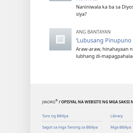
Naniniwala ka ba sa Diy
siya?
ANG BANTAYAN
‘Lubusang Pinupuno 
Araw-araw, hinahayaan 
lubhang di-mapagpahala
®
JW.ORG
/ OPISYAL NA WEBSITE NG MGA SAKSI 
Turo ng Bibliya
Library
Sagot sa mga Tanong sa Bibliya
Mga Bibliya