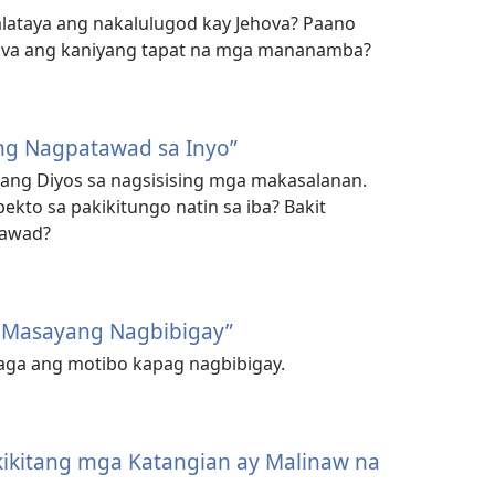
ataya ang nakalulugod kay Jehova? Paano
hova ang kaniyang tapat na mga mananamba?
ang Nagpatawad sa Inyo”
ng Diyos sa nagsisising mga makasalanan.
kto sa pakikitungo natin sa iba? Bakit
tawad?
g Masayang Nagbibigay”
aga ang motibo kapag nagbibigay.
kikitang mga Katangian ay Malinaw na