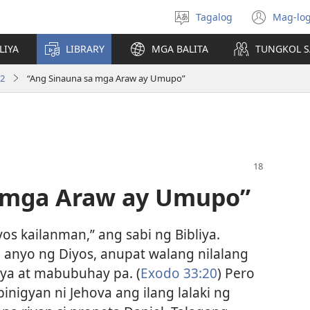
Tagalog
Mag-log
Pumili
(may
ng
bub
LIYA
LIBRARY
MGA BALITA
TUNGKOL S
wika
na
bag
12
“Ang Sinauna sa mga Araw ay Umupo”
wind
a mga Araw ay Umupo”
s kailanman,” ang sabi ng Bibliya.
 anyo ng Diyos, anupat walang nilalang
iya at mabubuhay pa. (
Exodo 33:20
) Pero
binigyan ni Jehova ang ilang lalaki ng