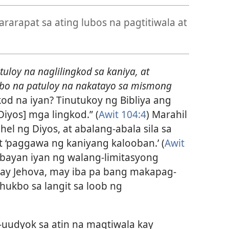
rarapat sa ating lubos na pagtitiwala at
tuloy na naglilingkod sa kaniya, at
bo na patuloy na nakatayo sa mismong
od na iyan? Tinutukoy ng Bibliya ang
iyos] mga lingkod.” (
Awit 104:4
) Marahil
l ng Diyos, at abalang-abala sila sa
at ‘paggawa ng kaniyang kalooban.’ (
Awit
atibayan iyan ng walang-limitasyong
ay Jehova, may iba pa bang makapag-
hukbo sa langit sa loob ng
-uudyok sa atin na magtiwala kay