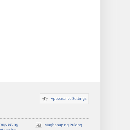
Appearance Settings
request ng
Maghanap ng Pulong
(may
ta sa Iyo