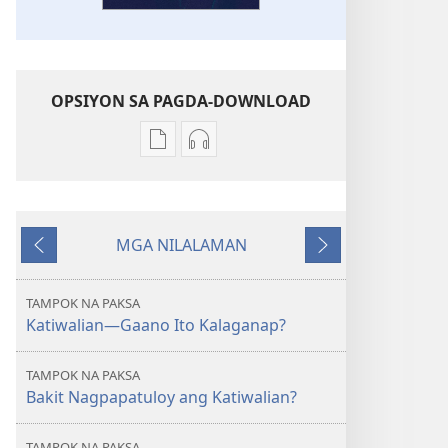
OPSIYON SA PAGDA-DOWNLOAD
Opsiyon
Opsiyon
sa
sa
pagda-
pagda-
download
download
MGA NILALAMAN
ng
ng
Nauna
Susunod
publikasyon
audio
ANG
ANG
TAMPOK NA PAKSA
BANTAYAN
BANTAYAN
Katiwalian—Gaano Ito Kalaganap?
Oktubre 2012
Oktubre 2012
TAMPOK NA PAKSA
Bakit Nagpapatuloy ang Katiwalian?
TAMPOK NA PAKSA