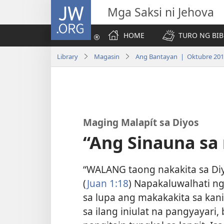
JW.ORG
Mga Saksi ni Jehova
HOME
TURO NG BIB
Library
Magasin
Ang Bantayan | Oktubre 20
Maging Malapít sa Diyos
“Ang Sinauna s
“WALANG taong nakakita sa Diyo
(
Juan 1:18
) Napakaluwalhati ng
sa lupa ang makakakita sa kan
sa ilang iniulat na pangyayari, 