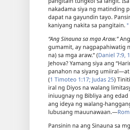
pangitain tungkol sa langit. Is
nakadama siya ng matinding pa
dapat na gayundin tayo. Pansi
kaniyang nakita sa pangitain.
*
“Ang Sinauna sa mga Araw.”
Ang
gumamit, ay nagpapahiwatig n
na) sa mga araw.” (
Daniel 7:9,
1
Jehova? Yamang siya ang “Har
panahon na siyang umiiral​—at
(
1 Timoteo 1:17;
Judas 25
) Tin
iral ng Diyos na walang limit
iniuugnay ng Bibliya ang edad
ang ideya ng walang-hanggang 
lubusang mauunawaan.​—
Roma
Pansinin na ang Sinauna sa m