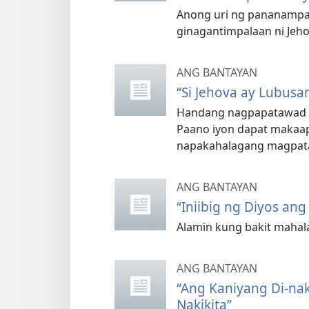
Anong uri ng pananampal
ginagantimpalaan ni Je
ANG BANTAYAN
“Si Jehova ay Lubus
Handang nagpapatawad a
Paano iyon dapat makaape
napakahalagang magpa
ANG BANTAYAN
“Iniibig ng Diyos an
Alamin kung bakit mahal
ANG BANTAYAN
“Ang Kaniyang Di-na
Nakikita”