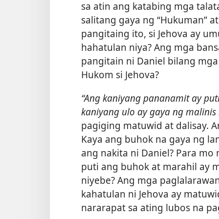
sa atin ang katabing mga tala
salitang gaya ng “Hukuman” at 
pangitaing ito, si Jehova ay u
hahatulan niya? Ang mga bansa
pangitain ni Daniel bilang mga
Hukom si Jehova?
“Ang kaniyang pananamit ay puti
kaniyang ulo ay gaya ng malinis
pagiging matuwid at dalisay. An
Kaya ang buhok na gaya ng lan
ang nakita ni Daniel? Para mo
puti ang buhok at marahil ay
niyebe? Ang mga paglalarawan
kahatulan ni Jehova ay matuwi
nararapat sa ating lubos na pa