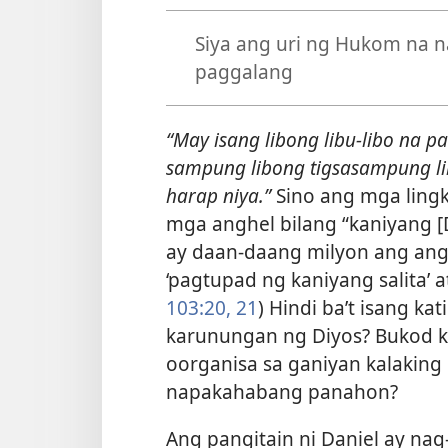
Siya ang uri ng Hukom na na
paggalang
“May isang libong libu-libo na pa
sampung libong tigsasampung li
harap niya.”
Sino ang mga lingk
mga anghel bilang “kaniyang [D
ay daan-daang milyon ang anghe
‘pagtupad ng kaniyang salita’ 
103:20, 21
) Hindi ba’t isang k
karunungan ng Diyos? Bukod k
oorganisa sa ganiyan kalaking 
napakahabang panahon?
Ang pangitain ni Daniel ay nag