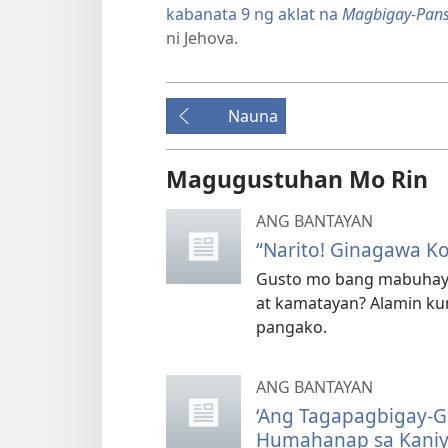
kabanata 9 ng aklat na
Magbigay-Pansi
ni Jehova.
Nauna
Magugustuhan Mo Rin
ANG BANTAYAN
“Narito! Ginagawa K
Gusto mo bang mabuhay s
at kamatayan? Alamin ku
pangako.
ANG BANTAYAN
‘Ang Tagapagbigay-
Humahanap sa Kaniy