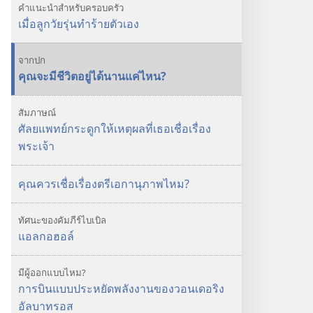
คุณ
คำแนะนำสำหรับครอบครัว
จะ
เมื่อลูกวัยรุ่นทำร้ายตัวเอง
มี
ชีวิต
จากปก
อยู่
คุณจะมีชีวิตอยู่ได้นานแค่ไหน?
ได้
นาน
สัมภาษณ์
แค่
ศัลยแพทย์กระดูกให้เหตุผลที่เธอเชื่อเรื่อง
ไหน?
พระเจ้า
คุณควรเชื่อเรื่องตรีเอกานุภาพไหม?
ทัศนะของคัมภีร์ไบเบิล
แอลกอฮอล์
มีผู้ออกแบบไหม?
การบินแบบประหยัดพลังงานของวอนเดอริง
อัลบาทรอส