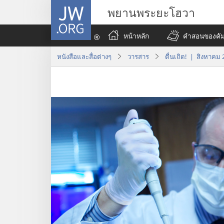
JW.ORG
พยานพระยะโฮวา
หน้าหลัก
คำสอนของคัมภ
หนังสือและสื่อต่างๆ
วารสาร
ตื่นเถิด! | สิงหาคม