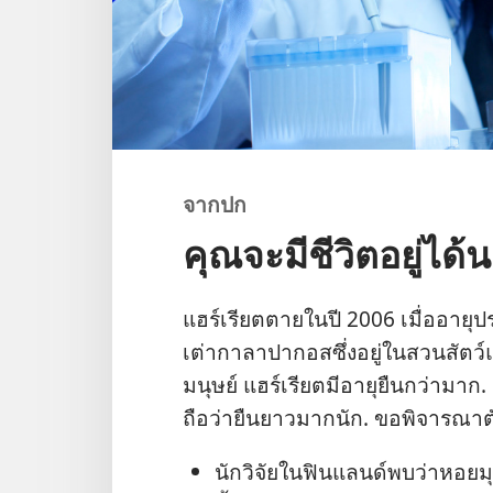
จาก​ปก
คุณจะมีชีวิตอยู่ได
แฮร์เรียต​ตาย​ใน​ปี 2006 เมื่อ​อายุ​ป
เต่า​กาลาปากอส​ซึ่ง​อยู่​ใน​สวน​สัตว์​
มนุษย์ แฮร์เรียต​มี​อายุ​ยืน​กว่า​มาก. แต่
ถือ​ว่า​ยืน​ยาว​มาก​นัก. ขอ​พิจารณา​ตัว
นัก​วิจัย​ใน​ฟินแลนด์​พบ​ว่า​หอย​มุ