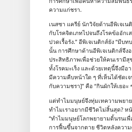
การ​ศึกษา​เพื่อ​ค้น​หา​ความ​สัมพันธ์​ร
ความ​แก่​ชรา.
เนสซา แครีย์ นัก​วิจัย​ด้าน​อีพิเจเนติก
กับ​โรค​จิตเภท​ไป​จน​ถึง​โรค​ข้อ​อักเส
ปวด​เรื้อรัง.” อีพิเจเนติกส์​ยัง “มี​บ
นั้น การ​ศึกษา​ด้าน​อีพิเจเนติกส์​จึง​อาจ
ประสิทธิภาพ​เพื่อ​ช่วย​ให้​คน​เรา​มี​สุ
ทั้ง​โรค​มะเร็ง และ​ด้วย​เหตุ​นี้​จึง​มี​อา
มี​ความ​คืบ​หน้า​ใด ๆ ที่​เห็น​ได้​ชัดเจน.
กับ​ความ​ชรา]” คือ “กิน​ผัก​ให้​เยอ
แต่​ทำไม​มนุษย์​จึง​ทุ่มเท​ความ​พยายาม
ทำไม​เรา​อยาก​มี​ชีวิต​ไม่​สิ้น​สุด? หนั
“ทำไม​มนุษย์​โลก​พยายาม​ดิ้นรน​เพื่อ​
การ​ฟื้น​ขึ้น​จาก​ตาย ชีวิต​หลัง​ความ