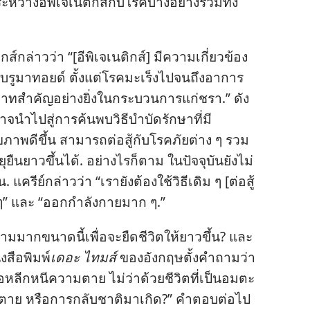
ะหว่าง​อีพิเจเนติกส์​กับ​โรค​บาง​อย่าง​รวม​ทั้ง​
ส์​กล่าว​ว่า “[อีพิเจเนติกส์] มี​ความ​เกี่ยว​ข้อง​
บ​รูมาทอยด์ ตั้ง​แต่​โรค​มะเร็ง​ไป​จน​ถึง​อาการ​
ทบาท​สำคัญ​อย่าง​ยิ่ง​ใน​กระบวนการ​แก่​ชรา.” ดัง​
​นำ​ไป​สู่​การ​ค้น​พบ​วิธี​บำบัด​รักษา​ที่​มี​
ขภาพ​ดี​ขึ้น สามารถ​ต่อ​สู้​กับ​โรค​ภัย​ต่าง ๆ รวม​
ยุ​ยืน​ยาว​ขึ้น​ได้. อย่าง​ไร​ก็​ตาม ใน​ปัจจุบัน​ยัง​ไม่​
 แครีย์​กล่าว​ว่า “เรา​ยัง​ต้อง​ใช้​วิธี​เดิม ๆ [ต่อ​สู้​
ะ ๆ” และ “ออก​กำลัง​กาย​มาก ๆ.”
​มาก​ขนาด​นี้​เพื่อ​จะ​ยืด​ชีวิต​ให้​ยาว​ขึ้น? และ​
งสือ​พิมพ์​
เดอะ ไทมส์
ของ​อังกฤษ​ตั้ง​คำ​ถาม​ว่า
หลีก​หนี​ความ​ตาย ไม่​ว่า​ด้วย​ชีวิต​ที่​เป็น​อมตะ
​ตาย หรือ​การ​กลับ​ชาติ​มา​เกิด?” คำ​ตอบ​ต่อ​ไป​