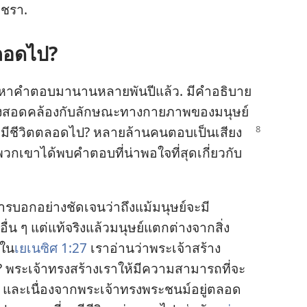
ก่​ชรา.
ลอด​ไป?
หา​คำ​ตอบ​มา​นาน​หลาย​พัน​ปี​แล้ว. มี​คำ​อธิบาย​
​ซึ่ง​สอดคล้อง​กับ​ลักษณะ​ทาง​กายภาพ​ของ​มนุษย์​
​ชีวิต​
ตลอด​ไป? หลาย​ล้าน​คน​ตอบ​เป็น​เสียง​
เขา​ได้​พบ​คำ​ตอบ​ที่​น่า​พอ​ใจ​ที่​สุด​เกี่ยว​กับ​
​บอก​อย่าง​ชัดเจน​ว่า​ถึง​แม้​มนุษย์​จะ​มี​
อื่น ๆ แต่​แท้​จริง​แล้ว​มนุษย์​แตกต่าง​จาก​สิ่ง​
 ใน​
เยเนซิศ 1:27
เรา​อ่าน​ว่า​พระเจ้า​สร้าง​
ระเจ้า​ทรง​สร้าง​เรา​ให้​มี​ความ​สามารถ​ที่​จะ​
และ​เนื่อง​จาก​พระเจ้า​ทรง​พระ​ชนม์​อยู่​ตลอด​