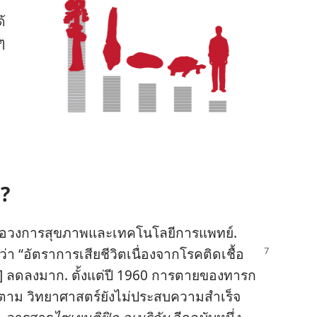
้​
 ๆ
ม?
​ต่อ​วงการ​สุขภาพ​และ​เทคโนโลยี​การ​แพทย์.
ว่า “อัตรา​การ​เสีย​ชีวิต​เนื่อง​จาก​โรค​ติด​เชื้อ​
ลด​ลง​มาก. ตั้ง​แต่​ปี 1960 การ​ตาย​ของ​ทารก​
ก็​ตาม วิทยาศาสตร์​ยัง​ไม่​ประสบ​ความ​สำเร็จ​