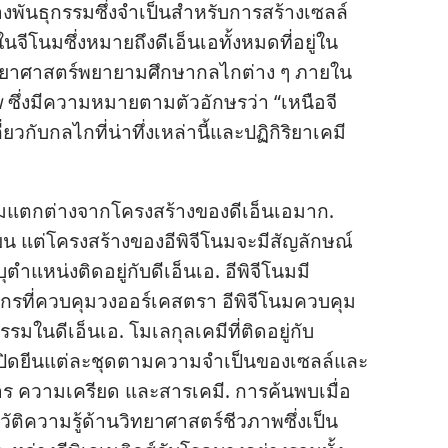
ล​ทาง​พันธุกรรม​ซึ่ง​จำเป็น​สำหรับ​การ​สร้าง​เซลล์​
น​จีโนม​ซึ่ง​หมาย​ถึง​ดีเอ็นเอ​ทั้ง​หมด​ที่​อยู่​ใน​
ก​วิทยาศาสตร์​พยายาม​ศึกษา​กลไก​ต่าง ๆ ภาย​ใน​
ม
ซึ่ง​มี​ความ​หมาย​ตาม​ตัว​อักษร​ว่า “เหนือ​จี
​กับ​กลไก​ที่​น่า​ทึ่ง​เหล่า​นี้​และ​ปฏิกิริยา​เคมี​
ม​แตกต่าง​จาก​โครง​สร้าง​ของ​ดีเอ็นเอ​มาก.
ยน แต่​โครง​สร้าง​ของ​อีพิจีโนม​จะ​มี​สัญลักษณ์​
ตำแหน่ง​ติด​อยู่​กับ​ดีเอ็นเอ. อีพิจีโนม​มี​
กร​ที่​ควบคุม​วง​ออร์เคสตรา อีพิจีโนม​ควบคุม​
ใน​ดีเอ็นเอ. โมเลกุล​เคมี​ที่​ติด​อยู่​กับ​
ด​ปิด​ยีน​แต่​ละ​ชุด​ตาม​ความ​จำเป็น​ของ​เซลล์​และ​
ร ความ​เครียด และ​สาร​เคมี. การ​ค้น​พบ​เมื่อ​
ฏิวัติ​ความ​รู้​ด้าน​วิทยาศาสตร์​ชีวภาพ​ซึ่ง​เป็น​