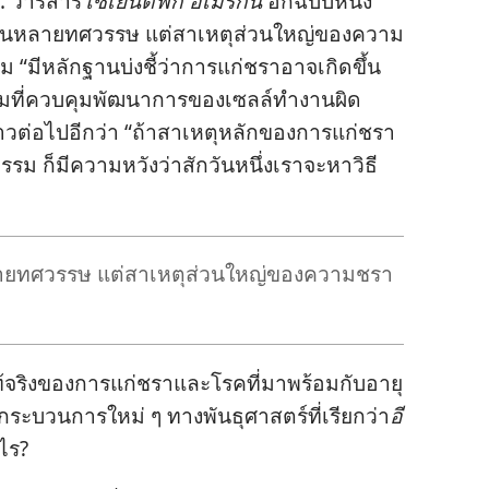
์. วารสาร​
ไซเยนติฟิก อเมริกัน
อีก​ฉบับ​หนึ่ง​
​นาน​หลาย​ทศวรรษ แต่​สาเหตุ​ส่วน​ใหญ่​ของ​ความ​
 “มี​หลักฐาน​บ่ง​ชี้​ว่า​การ​แก่​ชรา​อาจ​เกิด​ขึ้น​
​ที่​ควบคุม​พัฒนาการ​ของ​เซลล์​ทำ​งาน​ผิด​
่อ​ไป​อีก​ว่า “ถ้า​สาเหตุ​หลัก​ของ​การ​แก่​ชรา​
 ก็​มี​ความ​หวัง​ว่า​สัก​วัน​หนึ่ง​เรา​จะ​หา​วิธี​
ลาย​ทศวรรษ แต่​สาเหตุ​ส่วน​ใหญ่​ของ​ความ​ชรา​
ท้​จริง​ของ​การ​แก่​ชรา​และ​โรค​ที่​มา​พร้อม​กับ​อายุ
ระบวนการ​ใหม่ ๆ ทาง​พันธุศาสตร์​ที่​เรียก​ว่า​
อี
ะไร?