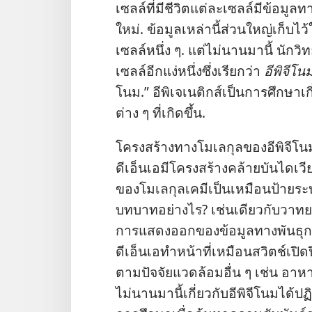
เซลล์​ที่​มี​ชีวิต​แต่​ละ​เซลล์​มี​ข้อมู
ใหม่. ข้อมูล​เหล่า​นี้​ส่วน​ใหญ่​เก็บ​ไว้​ใ
เซลล์​หนึ่ง ๆ. แต่​ไม่​นาน​มา​นี้ นั
เซลล์​อีก​แง่​หนึ่ง​ซึ่ง​เรียก​ว่า
อีพิจีโน
โนม.” อีพิเจเนติกส์​เป็น​การ​ศึกษา​เกี่ยว
ต่าง ๆ ที่​เกิด​ขึ้น.
โครง​สร้าง​ทาง​โมเลกุล​ของ​อีพิจีโน
ดีเอ็นเอ​มี​โครง​สร้าง​คล้าย​บันได​เวี
ของ​โมเลกุล​เคมี​เป็น​เหมือน​ป้าย​ระบุ​
บทบาท​อย่าง​ไร? เช่น​เดียว​กับ​วาทย
การ​แสดง​ออก​ของ​ข้อมูล​ทาง​พันธุกรรม​
ดีเอ็นเอ​ทำ​หน้า​ที่​เหมือน​สวิตช์​เปิ
ตาม​ปัจจัย​แวด​ล้อม​อื่น ๆ เช่น อาหา
ไม่​นาน​มา​นี้​เกี่ยว​กับ​อีพิจีโนม​ได้​ป