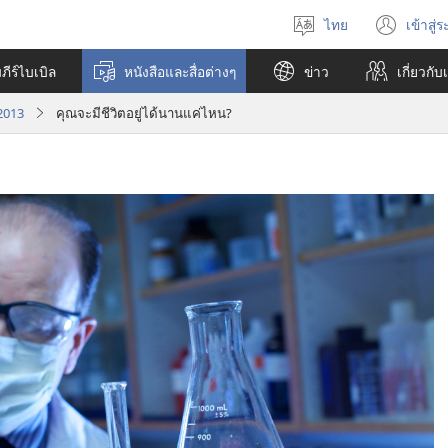
ไทย
เข้าสู่
เลือก
(เปิ
ภาษา
หน้า
ีร์ไบเบิล
หนังสือและสื่อต่างๆ
ข่าว
เกี่ยว​กับ
ใหม่
 2013
คุณจะมีชีวิตอยู่ได้นานแค่ไหน?