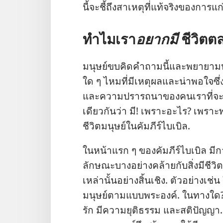
นี้​จะ​ชี้​ถึง​สาเหตุ​ที่​แท้​จริง​ของ​การ​แ
ทำไม​เรา​
อยาก​มี
ชีวิต​ต
มนุษย์​ขบ​คิด​คำ​ถาม​นี้​และ​พยายาม​
ใด ๆ ไหม​ที่​มี​เหตุ​ผล​และ​น่า​พอ​ใจ
และ​ความ​ปรารถนา​ของ​คน​เรา​ที่​จะ​มี
เดียว​กัน​ว่า มี! เพราะ​อะไร? เพราะ​พวก​
ชีวิต​มนุษย์​ใน​คัมภีร์​ไบเบิล.
ใน​หน้า​แรก ๆ ของ​คัมภีร์​ไบเบิล มี​การ
ลักษณะ​บาง​อย่าง​คล้าย​กับ​สิ่ง​มี​ชีวิต​
เหล่า​นั้น​อย่าง​สิ้นเชิง. ตัว​อย่าง​เช่น
มนุษย์​ตาม​แบบ​พระองค์. ใน​ทาง​ใด? พ
รัก มี​ความ​ยุติธรรม และ​สติ​ปัญญา. 