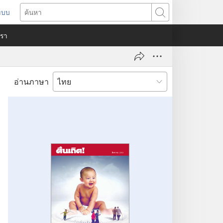
ระบบ
ด
ค้นหา
ต่าง
​เรา
)
อ่านภาษา