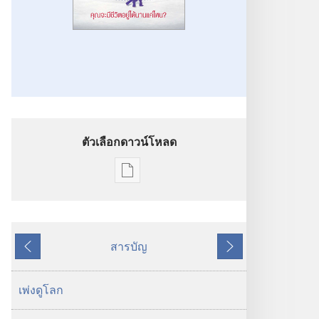
ตัวเลือกดาวน์โหลด
ตัว
เลือก
การ
ดาวน์โหลด
สารบัญ
สิ่ง
ย้อน
ถัด
พิมพ์
หลัง
ไป
ตื่น
เพ่งดูโลก
เถิด!