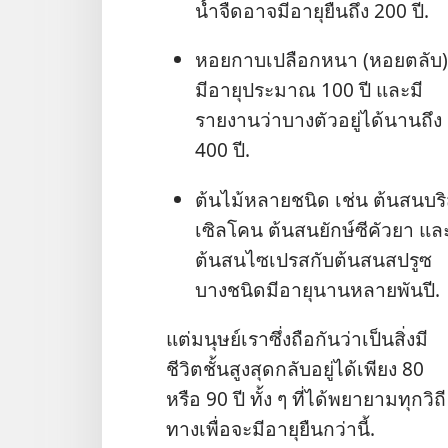
น้ำ​จืด​อาจ​มี​อายุ​ยืน​ถึง 200 ปี.
หอย​กาบ​เปลือก​หนา (หอย​ตลับ)
มี​อายุ​ประมาณ 100 ปี และ​มี​
รายงาน​ว่า​บาง​ตัว​อยู่​ได้​นาน​ถึง
400 ปี.
ต้น​ไม้​หลาย​ชนิด เช่น ต้น​สน​บร
เซิลโคน ต้น​สน​ยักษ์​ซีคัวยา และ
ต้น​สน​ไซเปรส​กับ​ต้น​สน​สปรูซ​
บาง​ชนิด​มี​อายุ​นาน​หลาย​พัน​ปี.
แต่​มนุษย์​เรา​ซึ่ง​ถือ​กัน​ว่า​เป็น​สิ่ง​มี​
ชีวิต​ชั้น​สูง​สุด​กลับ​อยู่​ได้​เพียง 80
หรือ 90 ปี ทั้ง ๆ ที่​ได้​พยายาม​ทุก​วิถี​
ทาง​เพื่อ​จะ​มี​อายุ​ยืน​กว่า​นี้.