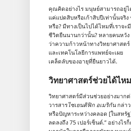
คุณ​คิด​อย่าง​ไร มนุษย์​สามารถ​อยู่​ได
แค่​แปด​สิบ​หรือ​เก้า​สิบ​ปี​เท่า​นั้น​จริง
หรือ? มี​ทาง​เป็น​ไป​ได้​ไหม​ที่​เรา​จะ​มี​
ชีวิต​ยืน​นาน​กว่า​นั้น? หลาย​คน​หวัง​
ว่า​ความ​ก้าว​หน้า​ทาง​วิทยาศาสตร์​
และ​เทคโนโลยี​การ​แพทย์​จะ​เผย​
เคล็ดลับ​ของ​อายุ​ที่​ยืน​ยาว​ได้.
วิทยาศาสตร์​ช่วย​ได้​ไห
วิทยาศาสตร์​มี​ส่วน​ช่วย​อย่าง​มาก
วารสาร​
ไซเยนติฟิก อเมริกัน
กล่าว​
หรือ​ปัญหา​ระหว่าง​คลอด [ใน​สหรัฐ] 
ลด​ลง​ถึง 75 เปอร์เซ็นต์.” อย่าง​ไร​