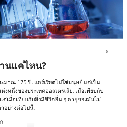
้นานแค่ไหน?
ระมาณ 175 ปี. แฮร์เรียต​ไม่​ใช่​มนุษย์ แต่​เป็น​
แห่ง​หนึ่ง​ของ​ประเทศ​ออสเตรเลีย. เมื่อ​เทียบ​กับ​
​เมื่อ​เทียบ​กับ​สิ่ง​มี​ชีวิต​อื่น ๆ อายุ​ของ​มัน​ไม่​
​อย่าง​ต่อ​ไป​นี้.
ก​