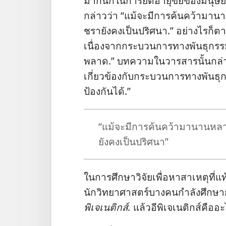
มาก​นัก​ใน​การ​ยืด​อายุ​ขัย​ของ​มนุษย
กล่าว​ว่า “แม้​จะ​มี​การ​ค้นคว้า​มา
ชรา​ยัง​คง​เป็น​ปริศนา.” อย่าง​ไร​ก็​ตาม
เนื่อง​จาก​กระบวนการ​ทาง​พันธุกรรม
พลาด.” บทความ​ใน​วารสาร​นั้น​กล่าว​ต
เกี่ยว​ข้อง​กับ​กระบวนการ​ทาง​พันธุกรรม
ป้องกัน​ได้.”
“แม้​จะ​มี​การ​ค้นคว้า​มา​นาน​ห
ยัง​คง​เป็น​ปริศนา”
ใน​การ​ศึกษา​วิจัย​เพื่อ​หา​สาเหตุ​ที่​แ
นัก​วิทยาศาสตร์​บาง​คน​กำลัง​ศึกษา​ก
พิเจเนติกส์.
แล้ว​อีพิเจเนติกส์​คือ​อ