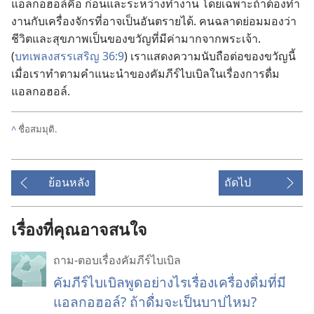
แอลกอฮอล์​คือ ก่อน​และ​ระหว่าง​ทำ​งาน โดย​เฉพาะ​ถ้า​ต้อง​ทำ​
งาน​กับ​เครื่องจักร​ที่​อาจ​เป็น​อันตราย​ได้. คน​ฉลาด​ย่อม​มอง​ว่า​
ชีวิต​และ​สุขภาพ​เป็น​ของ​ขวัญ​ที่​มี​ค่า​มาก​จาก​พระเจ้า.
(
บทเพลง​สรรเสริญ 36:9
) เรา​แสดง​ความ​นับถือ​ต่อ​ของ​ขวัญ​นี้​
เมื่อ​เรา​ทำ​ตาม​คำ​แนะ​นำ​ของ​คัมภีร์​ไบเบิล​ใน​เรื่อง​การ​ดื่ม​
แอลกอฮอล์.
^
ชื่อ​สมมุติ.
ย้อนหลัง
ถัดไป
เรื่องที่คุณอาจสนใจ
ถาม-ตอบเรื่องคัมภีร์ไบเบิล
คัมภีร์ไบเบิลพูดอย่างไรเรื่องเครื่องดื่มที่มี
แอลกอฮอล์? ถ้าดื่มจะเป็นบาปไหม?