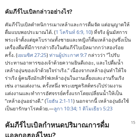
คัมภีร์​ไบเบิล​กล่าว​อย่าง​ไร?
คัมภีร์​ไบเบิล​ตำหนิ​การ​เมา​เหล้า​และ​การ​ดื่ม​จัด แต่​อนุญาต​ให้​
ดื่ม​แบบ​พอ​ประมาณ​ได้. (
1 โครินท์ 6:9, 10
) ที่​จริง ผู้​นมัสการ​
พระเจ้า​ตั้ง​แต่​ยุค​โบราณ​ทั้ง​ชาย​และ​หญิง​ก็​ดื่ม​เหล้า​องุ่น​ซึ่ง​เป็น​
เครื่อง​ดื่ม​ที่​มี​การ​กล่าว​ถึง​ใน​คัมภีร์​ไบเบิล​มาก​กว่า​สอง​ร้อย​
ครั้ง. (
เยเนซิศ 27:25
)
ท่าน​ผู้​ประกาศ 9:7
กล่าว​ว่า “ไป​รับ
ประทาน​อาหาร​ของ​เจ้า​ด้วย​ความ​ยินดี​เถอะ, และ​ไป​ดื่ม​น้ำ​
เหล้า​องุ่น​ของ​เจ้า​ด้วย​ใจ​ร่าเริง.” เนื่อง​จาก​เหล้า​องุ่น​ทำ​ให้​ใจ​
ร่าเริง ผู้​คน​จึง​มัก​เสิร์ฟ​เหล้า​องุ่น​ใน​งาน​เลี้ยง​และ​งาน​รื่นเริง
เช่น งาน​แต่งงาน. ครั้ง​หนึ่ง พระ​เยซู​คริสต์​ทรง​ไป​ร่วม​งาน​
แต่งงาน​และ​ทำ​การ​อัศจรรย์​ครั้ง​แรก​โดย​เปลี่ยน​น้ำ​ให้​เป็น
“เหล้า​องุ่น​อย่าง​ดี.” (
โยฮัน 2:1-11
) นอก​จาก​นี้ เหล้า​องุ่น​ยัง​ใช้​
เป็น​ยา​รักษา​โรค​ด้วย.—
ลูกา 10:34;
1 ติโมเธียว 5:23
คัมภีร์​ไบเบิล​กำหนด​ปริมาณ​การ​ดื่ม​
แอลกอฮอล์​ไหม?