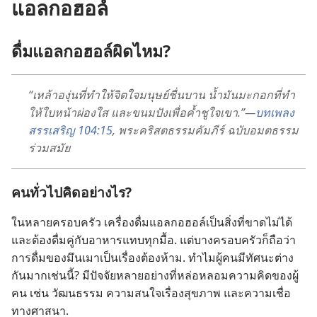
แอลกอฮอล์
ดื่ม​แอลกอฮอล์​ผิด​ไหม?
“เหล้า​องุ่น​ที่​ทำ​ให้​จิตใจ​มนุษย์​ชื่น​บาน น้ำมัน​มะกอก​ที่​ทำ​
ให้​ใบ​หน้า​ผ่อง​ใส และ​ขนมปัง​เพื่อ​ค้ำ​ชู​ใจ​เขา.”—
บทเพลง​
สรรเสริญ 104:15
, พระ​คริสตธรรม​คัมภีร์ ฉบับ​อมตธรรม​
ร่วม​สมัย
คน​ทั่ว​ไป​คิด​อย่าง​ไร?
ใน​หลาย​ครอบครัว เครื่อง​ดื่ม​แอลกอฮอล์​เป็น​สิ่ง​ที่​ขาด​ไม่​ได้​
และ​ต้อง​ดื่ม​คู่​กับ​อาหาร​แทบ​ทุก​มื้อ. แต่​บาง​ครอบครัว​ก็​ถือ​ว่า​
การ​ดื่ม​ของ​มึน​เมา​เป็น​เรื่อง​ต้อง​ห้าม. ทำไม​ผู้​คน​มี​ทัศนะ​ต่าง​
กัน​มาก​เช่น​นี้? มี​ปัจจัย​หลาย​อย่าง​ที่​หล่อ​หลอม​ความ​คิด​ของ​ผู้​
คน เช่น วัฒนธรรม ความ​สนใจ​เรื่อง​สุขภาพ และ​ความ​เชื่อ​
ทาง​ศาสนา.