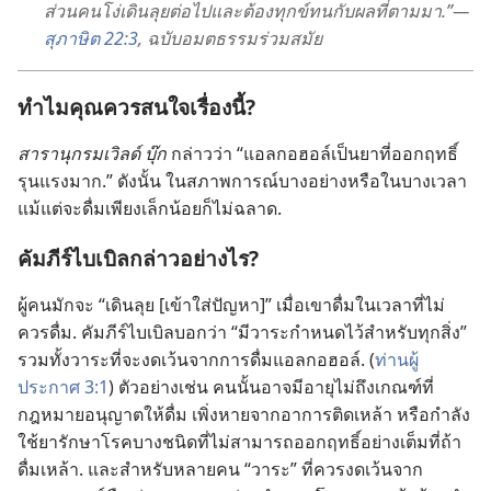
ส่วน​คน​โง่​เดิน​ลุย​ต่อ​ไป​และ​ต้อง​ทุกข์​ทน​กับ​ผล​ที่​ตาม​มา.”—
สุภาษิต 22:3
, ฉบับ​อมตธรรม​ร่วม​สมัย
ทำไม​คุณ​ควร​สนใจ​เรื่อง​นี้?
สารานุกรม​เวิลด์ บุ๊ก
กล่าว​ว่า “แอลกอฮอล์​เป็น​ยา​ที่​ออก​ฤทธิ์​
รุนแรง​มาก.” ดัง​นั้น ใน​สภาพการณ์​บาง​อย่าง​หรือ​ใน​บาง​เวลา​
แม้​แต่​จะ​ดื่ม​เพียง​เล็ก​น้อย​ก็​ไม่​ฉลาด.
คัมภีร์​ไบเบิล​กล่าว​อย่าง​ไร?
ผู้​คน​มัก​จะ “เดิน​ลุย [เข้า​ใส่​ปัญหา]” เมื่อ​เขา​ดื่ม​ใน​เวลา​ที่​ไม่​
ควร​ดื่ม. คัมภีร์​ไบเบิล​บอก​ว่า “มี​วาระ​กำหนด​ไว้​สำหรับ​ทุก​สิ่ง”
รวม​ทั้ง​วาระ​ที่​จะ​งด​เว้น​จาก​การ​ดื่ม​แอลกอฮอล์. (
ท่าน​ผู้​
ประกาศ 3:1
) ตัว​อย่าง​เช่น คน​นั้น​อาจ​มี​อายุ​ไม่​ถึง​เกณฑ์​ที่​
กฎหมาย​อนุญาต​ให้​ดื่ม เพิ่ง​หาย​จาก​อาการ​ติด​เหล้า หรือ​กำลัง​
ใช้​ยา​รักษา​โรค​บาง​ชนิด​ที่​ไม่​สามารถ​ออก​ฤทธิ์​อย่าง​เต็ม​ที่​ถ้า​
ดื่ม​เหล้า. และ​สำหรับ​หลาย​คน “วาระ” ที่​ควร​งด​เว้น​จาก​