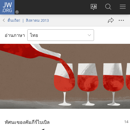
JW.ORG
เข้า
เปลี่ยน
ค้นหา
แส
สู่
ภาษา
ใน
เมน
ระบบ
ตื่นเถิด! | สิงหาคม 2013
JW.ORG
(เปิด
หน้าต่าง
อ่านภาษา
ใหม่)
ทัศนะ​ของ​คัมภีร์​ไบเบิล