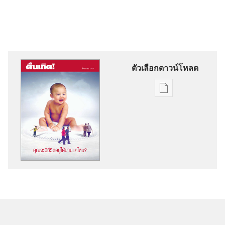
ตัวเลือกดาวน์โหลด
ตัว
เลือก
การ
ดาวน์โหลด
สิ่ง
พิมพ์
ตื่น
เถิด!
คุณ
จะ
มี