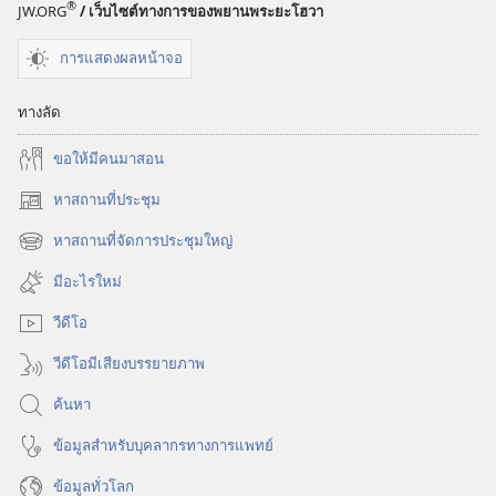
®
JW.ORG
/ เว็บไซต์ทางการของพยานพระยะโฮวา
ชีวิต
อยู่
การแสดงผลหน้าจอ
ได้
นาน
ทางลัด
แค่
ไหน?
ขอ​ให้​มี​คน​มา​สอน
หาสถานที่ประชุม
(เปิด
หน้าต่าง
หาสถานที่จัดการประชุมใหญ่
(เปิด
ใหม่)
หน้าต่าง
มีอะไรใหม่
ใหม่)
วีดีโอ
วีดีโอมีเสียงบรรยายภาพ
ค้นหา
ข้อมูล​สำหรับ​บุคลากร​ทาง​การ​แพทย์
ข้อมูล​ทั่ว​โลก