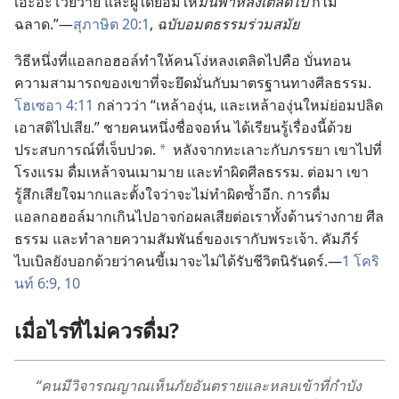
เอะอะ​โวยวาย และ​ผู้​ใด​ยอม​ให้​
มัน​พา​หลง​เตลิด​ไป
ก็​ไม่​
ฉลาด.”—
สุภาษิต 20:1
,
ฉบับ​อมตธรรม​ร่วม​สมัย
วิธี​หนึ่ง​ที่​แอลกอฮอล์​ทำ​ให้​คน​โง่​หลง​เตลิด​ไป​คือ บั่น​ทอน​
ความ​สามารถ​ของ​เขา​ที่​จะ​ยึด​มั่น​กับ​มาตรฐาน​ทาง​ศีลธรรม.
โฮเซอา 4:11
กล่าว​ว่า “เหล้า​องุ่น, และ​เหล้า​องุ่น​ใหม่​ย่อม​ปลิด​
เอา​สติ​ไป​เสีย.” ชาย​คน​หนึ่ง​ชื่อ​จอห์น ได้​เรียน​รู้​เรื่อง​นี้​ด้วย​
ประสบการณ์​ที่​เจ็บ​ปวด.
หลัง​จาก​ทะเลาะ​กับ​ภรรยา เขา​ไป​ที่​
*
โรงแรม ดื่ม​เหล้า​จน​เมา​มาย และ​ทำ​ผิด​ศีลธรรม. ต่อ​มา เขา​
รู้สึก​เสียใจ​มาก​และ​ตั้งใจ​ว่า​จะ​ไม่​ทำ​ผิด​ซ้ำ​อีก. การ​ดื่ม​
แอลกอฮอล์​มาก​เกิน​ไป​อาจ​ก่อ​ผล​เสีย​ต่อ​เรา​ทั้ง​ด้าน​ร่าง​กาย ศีล
ธรรม และ​ทำลาย​ความ​สัมพันธ์​ของ​เรา​กับ​พระเจ้า. คัมภีร์​
ไบเบิล​ยัง​บอก​ด้วย​ว่า​คน​ขี้เมา​จะ​ไม่​ได้​รับ​ชีวิต​นิรันดร์.—
1 โคริ
นท์ 6:9, 10
เมื่อ​ไร​ที่​ไม่​ควร​ดื่ม?
“คน​มี​วิจารณญาณ​เห็น​ภัย​อันตราย​และ​หลบ​เข้า​ที่​กำบัง