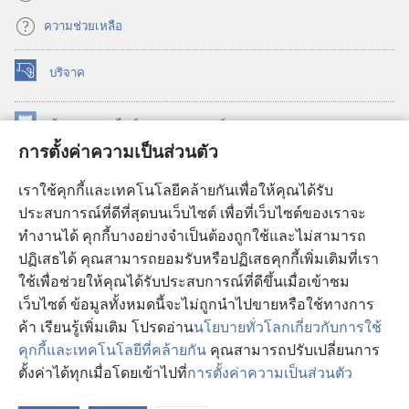
ความช่วยเหลือ
บริจาค
(เปิด
หน้าต่าง
ใหม่)
ห้องสมุด
ออนไลน์
ของ
วอชเทาเวอร์
(เปิด
การตั้งค่าความเป็นส่วนตัว
หน้าต่าง
®
JW Hub
ใหม่)
(เปิด
เราใช้คุกกี้และเทคโนโลยีคล้ายกันเพื่อให้คุณได้รับ
หน้าต่าง
JW Library®
ประสบการณ์ที่ดีที่สุดบนเว็บไซต์ เพื่อที่เว็บไซต์ของเราจะ
ใหม่)
ทำงานได้ คุกกี้บางอย่างจำเป็นต้องถูกใช้และไม่สามารถ
®
ห้องสมุดว็อชเทาเวอร์
ปฏิเสธได้ คุณสามารถยอมรับหรือปฏิเสธคุกกี้เพิ่มเติมที่เรา
ใช้เพื่อช่วยให้คุณได้รับประสบการณ์ที่ดีขึ้นเมื่อเข้าชม
เว็บไซต์ ข้อมูลทั้งหมดนี้จะไม่ถูกนำไปขายหรือใช้ทางการ
ค้า เรียนรู้เพิ่มเติม โปรดอ่าน
นโยบายทั่วโลกเกี่ยวกับการใช้
Copyright
© 2026 Watch Tower Bible and Tract Society of Pennsylvania.
คุกกี้และเทคโนโลยีที่คล้ายกัน
คุณสามารถปรับเปลี่ยนการ
เงื่อนไขการใช้งาน
|
นโยบายการคุ้มครองข้อมูลส่วนบุคคล
|
การตั้งค่า
ตั้งค่าได้ทุกเมื่อโดยเข้าไปที่
การตั้งค่าความเป็นส่วนตัว
แ
ความเป็นส่วนตัว
สา