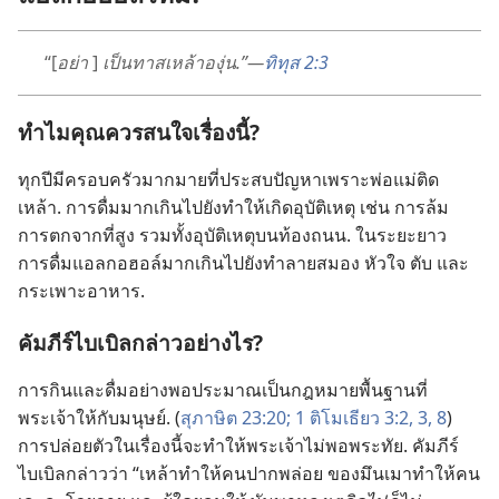
“[
อย่า
]
เป็น​ทาส​เหล้า​องุ่น.”—
ทิทุส 2:3
ทำไม​คุณ​ควร​สนใจ​เรื่อง​นี้?
ทุก​ปี​มี​ครอบครัว​มาก​มาย​ที่​ประสบ​ปัญหา​เพราะ​พ่อ​แม่​ติด​
เหล้า. การ​ดื่ม​มาก​เกิน​ไป​ยัง​ทำ​ให้​เกิด​อุบัติเหตุ เช่น การ​ล้ม
การ​ตก​จาก​ที่​สูง รวม​ทั้ง​อุบัติเหตุ​บน​ท้องถนน. ใน​ระยะ​ยาว
การ​ดื่ม​แอลกอฮอล์​มาก​เกิน​ไป​ยัง​ทำลาย​สมอง หัวใจ ตับ และ​
กระเพาะ​อาหาร.
คัมภีร์​ไบเบิล​กล่าว​อย่าง​ไร?
การ​กิน​และ​ดื่ม​อย่าง​พอ​ประมาณ​เป็น​กฎหมาย​พื้น​ฐาน​ที่​
พระเจ้า​ให้​กับ​มนุษย์. (
สุภาษิต 23:20;
1 ติโมเธียว 3:2, 3,
8
)
การ​ปล่อย​ตัว​ใน​เรื่อง​นี้​จะ​ทำ​ให้​พระเจ้า​ไม่​พอ​พระทัย. คัมภีร์​
ไบเบิล​กล่าว​ว่า “เหล้า​ทำ​ให้​คน​ปาก​พล่อย ของ​มึน​เมา​ทำ​ให้​คน​