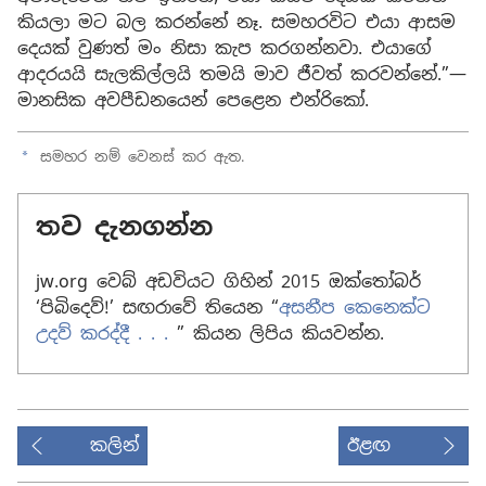
කියලා මට බල කරන්නේ නෑ. සමහරවිට එයා ආසම
දෙයක් වුණත් මං නිසා කැප කරගන්නවා. එයාගේ
ආදරයයි සැලකිල්ලයි තමයි මාව ජීවත් කරවන්නේ.”—
මානසික අවපීඩනයෙන් පෙළෙන එන්රිකෝ.
සමහර නම් වෙනස් කර ඇත.
a
තව දැනගන්න
jw.org වෙබ් අඩවියට ගිහින් 2015 ඔක්තෝබර්
‘පිබිදෙව්!’ සඟරාවේ තියෙන “
අසනීප කෙනෙක්ට
උදව් කරද්දී . . .
” කියන ලිපිය කියවන්න.
කලින්
ඊළඟ