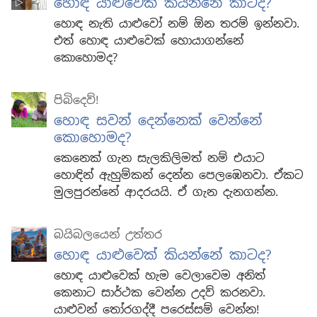
හොඳ යාළුවෙක් කියන්නේ කාටද?
හොඳ නැති යාළුවෝ නම් ඕන තරම් ඉන්නවා.
එත් හොඳ යාළුවෙක් හොයාගන්නේ
කොහොමද?
පිබිදෙව්!
හොඳ සවන් දෙන්නෙක් වෙන්නේ
කොහොමද?
කෙනෙක් ගැන සැලකිලිමත් නම් එයාට
හොඳින් ඇහුම්කන් දෙන්න පෙලඹෙනවා. ඒකට
මුලපුරන්නේ ආදරයයි. ඒ ගැන දැනගන්න.
බයිබලයෙන් උත්තර
හොඳ යාළුවෙක් කියන්නේ කාටද?
හොඳ යාළුවෙක් හැම වෙලාවෙම අනිත්
කෙනාට සාර්ථක වෙන්න උදව් කරනවා.
යාළුවන් තෝරගද්දී පරෙස්සම් වෙන්න!