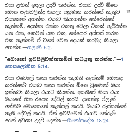
එයා ළඟින් ඉඳලා උදව් කරන්න. එයාට උදව් ඕනෙ
මොන පැතිවලින්ද කියලා අනුමාන
කරන්නේ නැතුව
එයාගෙන් අහන්න. එයාට කියාගන්න තේරෙන්නේ
නැත්නම්, දෙන්නා එක්ක එකතු වෙලා ටිකක් ඇවිදින්න
යන එක, ෂොපින් යන එක, ගේදොර අස්පස් කරන
එක නැත්නම් ඒ වගේ වෙන දෙයක් කරමුද කියලා
අහන්න.​—
ගලාති 6:2
.
“බොහෝ ඉවසිලිවන්තකමින් කටයුතු කරන්න.”​—
1
තෙසලෝනික 5:14
.
එයා එවෙලේ කතා කරන්න කැමති නැත්නම් මොකද
කරන්නේ? එයාට කතා කරන්න ඕනෙ වුණොත් ඔයා
ඉන්නවා කියලා එයාට කියන්න. අසනීපේ නිසා එයා
ඔයාගේ හිත රිදෙන දේවල් කරයි. දාගත්තු ප්ලෑන්
අන්තිම මොහොතේ කැන්සල් කරයි. ඔයාට රුස්සන්නේ
නැති දේවල් කරයි. ඒත් ඉවසීමෙන් එයාව තේරුම්
අරන් අවශ්‍ය උදව් දෙන්න.—
හිතෝපදේශ 18:24
.