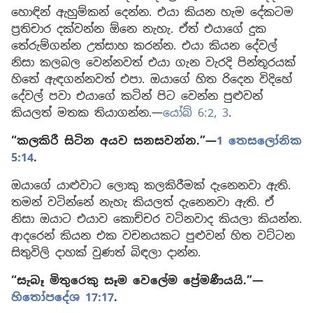
හොඳින් ඇහුම්කන් දෙන්න. එයා කියන හැම දේකටම
ප්‍රතිචාර දක්වන්න ඕනෙ නැහැ. ඒත් එයාගේ දුක
තේරුම්ගන්න උත්සාහ කරන්න. එයා කියන දේවල්
නිසා කලබල වෙන්නවත් එයා ගැන වැරදි පින්තූරයක්
හිතේ ඇඳගන්නවත් එපා. ඔයාගේ හිත රිදෙන විදිහේ
දේවල් පවා එයාගේ කටින් පිට වෙන්න පුළුවන්
කියලත් මතක තියාගන්න.—
යෝබ් 6:2, 3
.
“කලකිරී සිටින අයව සනසවන්න.”​—
1 තෙසලෝනික
5:14
.
ඔයාගේ යාළුවාට ලොකු කලකිරීමක් දැනෙනවා ඇති.
තමන් වටින්නේ නැහැ කියලත් දැනෙනවා ඇති. ඒ
නිසා ඔයාට එයාව කොච්චර වටිනවාද කියලා කියන්න.
ආදරෙන් කියන එක වචනයකට පුළුවන් හිත වට්ටන
සිතුවිලි දාහක් වුණත් බිඳලා දාන්න.
“සැබෑ මිතුරෙකු සෑම වෙලේම ප්‍රේමණීයයි.”​—
හිතෝපදේශ 17:17
.