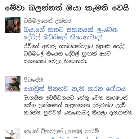
මේවා බලන්නත් ඔයා කැමති වෙයි
බයිබලයෙන් උත්තර
ඔයාගේ හිතට සහනයක් ලැබෙන
දේවල් බයිබලේ තියෙනවාද?
ජීවිතේ අමාරු තත්වයන්වලට මුහුණ දෙද්දී
බයිබලේ තියෙන දේවල් හුඟක් අයට
සහනයක් වෙලා තියෙනවා.
පිබිදෙව්!
යොවුන් සිනහව නැති කරන රෝගය
මානසික අවපීඩනයට හේතු වෙන කාරණාත්
රෝග ලක්ෂණත් හඳුනගෙන දරුවන්ට උදව්
කරන්න පුළුවන් කොහොමද කියලා දැනගන්න.
කාටූන් චිත්‍රවලින් උගනිමු පාඩම්