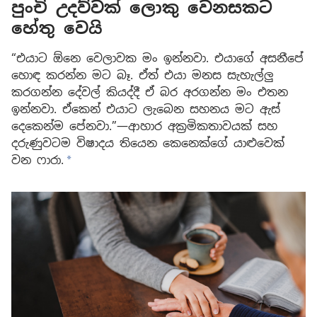
පුංචි උදව්වක් ලොකු වෙනසකට
හේතු වෙයි
“එයාට ඕනෙ වෙලාවක මං ඉන්නවා. එයාගේ අසනීපේ
හොඳ කරන්න මට බෑ. ඒත් එයා මනස සැහැල්ලු
කරගන්න දේවල් කියද්දී ඒ බර අරගන්න මං එතන
ඉන්නවා. ඒකෙන් එයාට ලැබෙන සහනය මට ඇස්
දෙකෙන්ම පේනවා.”—ආහාර අක්‍රමිකතාවයක් සහ
දරුණුවටම විෂාදය තියෙන කෙනෙක්ගේ යාළුවෙක්
වන ෆාරා.
a