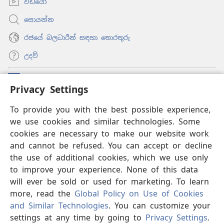
වීඩියෝ
සොයන්න
රජයේ බලධාරීන් සඳහා තොරතුරු
උදව්
සම්මාදම්
(opens
Privacy Settings
new
window)
ඔන්ලයින් ලයිබ්‍රරි
To provide you with the best possible experience,
(opens
we use cookies and similar technologies. Some
new
®
JW Hub
window)
cookies are necessary to make our website work
(opens
and cannot be refused. You can accept or decline
new
®
‘JW ලයිබ්‍රරි’
window)
the use of additional cookies, which we use only
to improve your experience. None of this data
will ever be sold or used for marketing. To learn
more, read the
Global Policy on Use of Cookies
Copyright
© 2026 Watch Tower Bible and Tract Society of Pennsylvania.
and Similar Technologies
. You can customize your
භාවිත කිරීමේ නීති
|
පෞද්ගලික තොරතුරු රැකීම
|
PRIVACY
settings at any time by going to
Privacy Settings
.
S