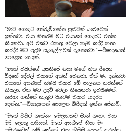
“මාව හොඳට තේරුම්ගන්න පුළුවන් යාළුවෙක්
ඉන්නවා. එයා නිතරම මට එයාගේ ගෙදරට එන්න
කියනවා. අපි එකට එකතු වෙලා කෑම කද්දී කතා
කරද්දී මට පුදුම සැහැල්ලුවක් දැනෙනවා.”—විෂාදයෙන්
පෙළෙන හායුන්.
“මගේ වයිෆ්ගේ අසනීපේ නිසා මගේ හිත රිදෙන
විදිහේ දේවල් එයාගේ අතින් වෙනවා. ඒත් මං දන්නවා
එයාගේ අසනීපේ තමයි එයාව මේ පාලනය කරන්නේ
කියලා. ඒක මට උදව් වෙලා තියෙනවා ඉවසීමෙන්,
තරහා ගන්නේ නැතුව දිගටම එයාට ආදරය
දෙන්න.”—විෂාදයෙන් පෙළෙන බිරිඳක් ඉන්න ජේකබ්.
“මගේ වයිෆ් නැත්තං මෙලහකට මාත් නැහැ. එයා
මට ලොකු හයියක්. මගේ අසනීපේ නිසා මං
අමාරුවෙන් නම් ඉන්නේ, එයා කිසිම දෙයක් කරන්න