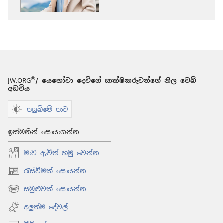
ක්‍රම
මුරටැඹ
මානසික
සෞඛ්‍යයට
වටිනා
ඔවදන්
®
JW.ORG
/ යෙහෝවා දෙවිගේ සාක්ෂිකරුවන්ගේ නිල වෙබ්
අඩවිය
පසුබිමේ පාට
ඉක්මනින් සොයාගන්න
මාව ඇවිත් හමු වෙන්න
රැස්වීමක් සොයන්න
(opens
new
සමුළුවක් සොයන්න
(opens
window)
new
අලුත්ම දේවල්
window)