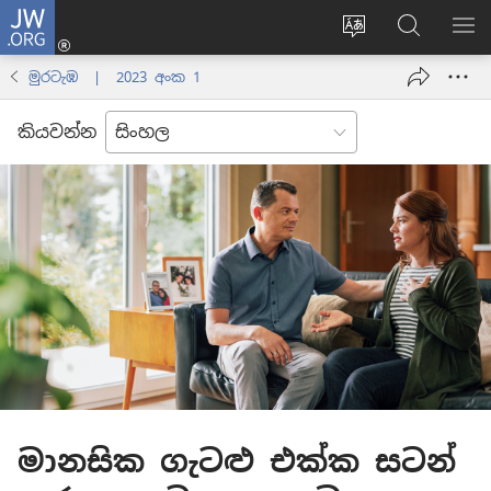
JW.ORG
ලොගින්
(opens
Change
JW.ORG
වි
new
site
වෙබ්
පෙ
මුරටැඹ | 2023 අංක 1
window)
language
අඩවියෙන
සොයන්න
කියවන්න
මානසික ගැටළු එක්ක සටන්