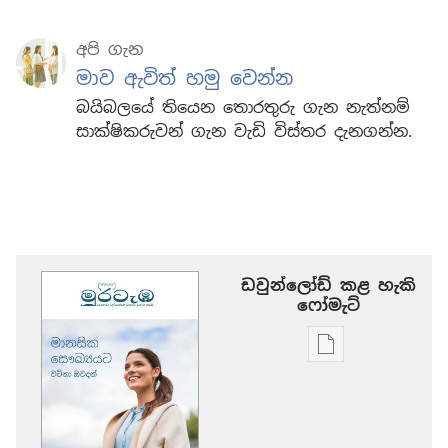
අපි ගැන
මාව ඇවිත් හමු වෙන්න
බයිබලයේ තියෙන තොරතුරු ගැන නැත්නම්
සාක්ෂිකරුවන් ගැන වැඩි විස්තර දැනගන්න.
ඩවුන්ලෝඩ් කළ හැකි
‍‍ෆෝමැට්
ප්‍රකාශන
ඩවුන්ලෝඩ්
කරගන්න
පුළුවන්