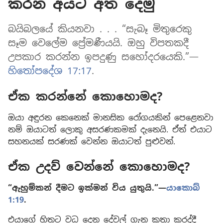
කරන අයට අත දෙමු
බයිබලයේ කියනවා . . . “සැබෑ මිතුරෙකු
සෑම වෙලේම ප්‍රේමණීයයි. ඔහු විපතකදී
උපකාර කරන්න ඉපදුණු සහෝදරයෙකි.”​—
හිතෝපදේශ 17:17
.
ඒක කරන්නේ කොහොමද?
ඔයා අඳුරන කෙනෙක් මානසික රෝගයකින් පෙළෙනවා
නම් ඔයාටත් ලොකු අසරණකමක් දැනෙයි. ඒත් එයාට
සහනයක් සරණක් වෙන්න ඔයාටත් පුළුවන්.
ඒක උදව් වෙන්නේ කොහොමද?
“ඇහුම්කන් දීමට ඉක්මන් විය යුතුයි.”​—
යාකොබ්
1:19
.
එයාගේ හිතට වධ දෙන දේවල් ගැන කතා කරද්දී