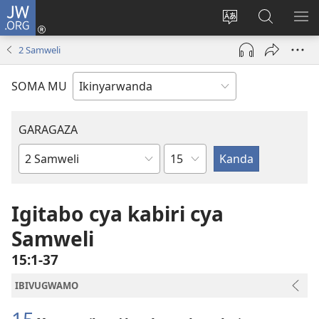
JW.ORG
Injira
(ifungukire
Hindura
Shakisha
GA
ahandi)
ururimi
kuri
ME
2 Samweli
JW.ORG
SOMA MU
GARAGAZA
Igice
Igitabo
cya
Bibiliya
Igitabo cya kabiri cya
Samweli
15:1-37
IBIVUGWAMO