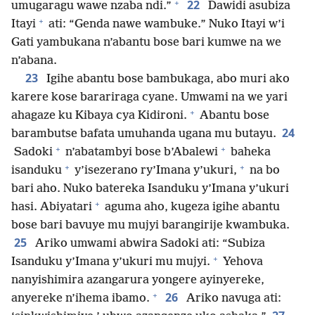
+
22
umugaragu wawe nzaba ndi.”
Dawidi asubiza
+
Itayi
ati: “Genda nawe wambuke.” Nuko Itayi w’i
Gati yambukana n’abantu bose bari kumwe na we
n’abana.
23
Igihe abantu bose bambukaga, abo muri ako
karere kose barariraga cyane. Umwami na we yari
+
ahagaze ku Kibaya cya Kidironi.
Abantu bose
24
barambutse bafata umuhanda ugana mu butayu.
+
+
Sadoki
n’abatambyi bose b’Abalewi
baheka
+
+
isanduku
y’isezerano ry’Imana y’ukuri,
na bo
bari aho. Nuko batereka Isanduku y’Imana y’ukuri
+
hasi. Abiyatari
aguma aho, kugeza igihe abantu
bose bari bavuye mu mujyi barangirije kwambuka.
25
Ariko umwami abwira Sadoki ati: “Subiza
+
Isanduku y’Imana y’ukuri mu mujyi.
Yehova
nanyishimira azangarura yongere ayinyereke,
+
26
anyereke n’ihema ibamo.
Ariko navuga ati: