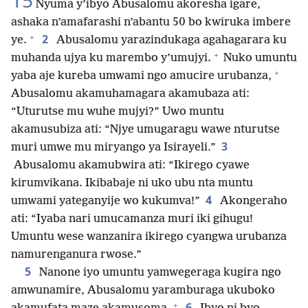
15
Nyuma y’ibyo Abusalomu akoresha igare,
ashaka n’amafarashi n’abantu 50 bo kwiruka imbere
+
2
ye.
Abusalomu yarazindukaga agahagarara ku
+
muhanda ujya ku marembo y’umujyi.
Nuko umuntu
+
yaba aje kureba umwami ngo amucire urubanza,
Abusalomu akamuhamagara akamubaza ati:
“Uturutse mu wuhe mujyi?” Uwo muntu
akamusubiza ati: “Njye umugaragu wawe nturutse
3
muri umwe mu miryango ya Isirayeli.”
Abusalomu akamubwira ati: “Ikirego cyawe
kirumvikana. Ikibabaje ni uko ubu nta muntu
4
umwami yateganyije wo kukumva!”
Akongeraho
ati: “Iyaba nari umucamanza muri iki gihugu!
Umuntu wese wanzanira ikirego cyangwa urubanza
namurenganura rwose.”
5
Nanone iyo umuntu yamwegeraga kugira ngo
amwunamire, Abusalomu yaramburaga ukuboko
+
6