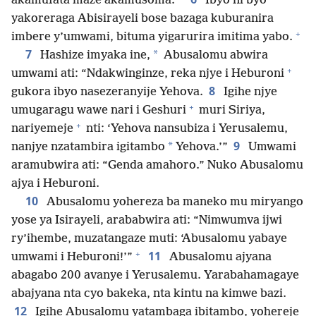
akamufata maze akamusoma.
Ibyo ni byo
yakoreraga Abisirayeli bose bazaga kuburanira
+
imbere y’umwami, bituma yigarurira imitima yabo.
7
*
Hashize imyaka ine,
Abusalomu abwira
+
umwami ati: “Ndakwinginze, reka njye i Heburoni
8
gukora ibyo nasezeranyije Yehova.
Igihe njye
+
umugaragu wawe nari i Geshuri
muri Siriya,
+
nariyemeje
nti: ‘Yehova nansubiza i Yerusalemu,
9
*
nanjye nzatambira igitambo
Yehova.’”
Umwami
aramubwira ati: “Genda amahoro.” Nuko Abusalomu
ajya i Heburoni.
10
Abusalomu yohereza ba maneko mu miryango
yose ya Isirayeli, arababwira ati: “Nimwumva ijwi
ry’ihembe, muzatangaze muti: ‘Abusalomu yabaye
+
11
umwami i Heburoni!’”
Abusalomu ajyana
abagabo 200 avanye i Yerusalemu. Yarabahamagaye
abajyana nta cyo bakeka, nta kintu na kimwe bazi.
12
Igihe Abusalomu yatambaga ibitambo, yohereje