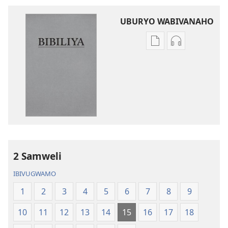
UBURYO WABIVANAHO
Uko
Uko
wavanaho
wavanaho
ibitabo
ibyafashwe
Bibiliya
amajwi
Bibiliya
2 Samweli
IBIVUGWAMO
1
2
3
4
5
6
7
8
9
10
11
12
13
14
15
16
17
18