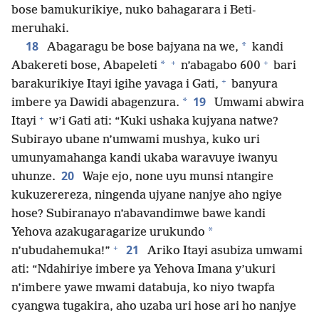
bose bamukurikiye, nuko bahagarara i Beti-
meruhaki.
18
*
Abagaragu be bose bajyana na we,
kandi
+
+
*
Abakereti bose, Abapeleti
n’abagabo 600
bari
+
barakurikiye Itayi igihe yavaga i Gati,
banyura
19
*
imbere ya Dawidi abagenzura.
Umwami abwira
+
Itayi
w’i Gati ati: “Kuki ushaka kujyana natwe?
Subirayo ubane n’umwami mushya, kuko uri
umunyamahanga kandi ukaba waravuye iwanyu
20
uhunze.
Waje ejo, none uyu munsi ntangire
kukuzerereza, ningenda ujyane nanjye aho ngiye
hose? Subiranayo n’abavandimwe bawe kandi
*
Yehova azakugaragarize urukundo
+
21
n’ubudahemuka!”
Ariko Itayi asubiza umwami
ati: “Ndahiriye imbere ya Yehova Imana y’ukuri
n’imbere yawe mwami databuja, ko niyo twapfa
cyangwa tugakira, aho uzaba uri hose ari ho nanjye