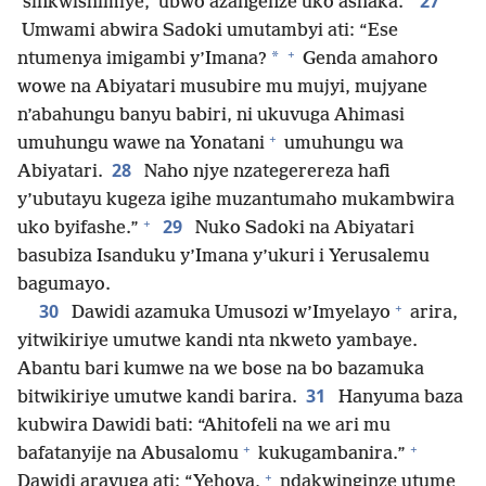
27
‘sinkwishimiye,’ ubwo azangenze uko ashaka.”
Umwami abwira Sadoki umutambyi ati: “Ese
+
*
ntumenya imigambi y’Imana?
Genda amahoro
wowe na Abiyatari musubire mu mujyi, mujyane
n’abahungu banyu babiri, ni ukuvuga Ahimasi
+
umuhungu wawe na Yonatani
umuhungu wa
28
Abiyatari.
Naho njye nzategerereza hafi
y’ubutayu kugeza igihe muzantumaho mukambwira
+
29
uko byifashe.”
Nuko Sadoki na Abiyatari
basubiza Isanduku y’Imana y’ukuri i Yerusalemu
bagumayo.
+
30
Dawidi azamuka Umusozi w’Imyelayo
arira,
yitwikiriye umutwe kandi nta nkweto yambaye.
Abantu bari kumwe na we bose na bo bazamuka
31
bitwikiriye umutwe kandi barira.
Hanyuma baza
kubwira Dawidi bati: “Ahitofeli na we ari mu
+
+
bafatanyije na Abusalomu
kukugambanira.”
+
Dawidi aravuga ati: “Yehova,
ndakwinginze utume