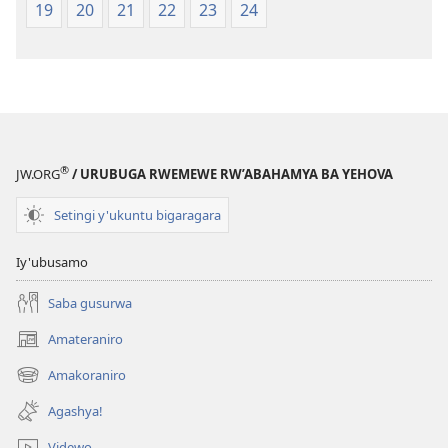
19
20
21
22
23
24
®
JW.ORG
/ URUBUGA RWEMEWE RW’ABAHAMYA BA YEHOVA
Setingi y'ukuntu bigaragara
Iy'ubusamo
Saba gusurwa
Amateraniro
(ifungukire
ahandi)
Amakoraniro
(ifungukire
ahandi)
Agashya!
Videwo