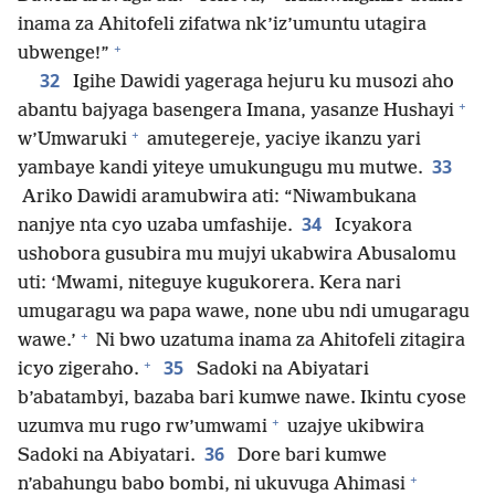
inama za Ahitofeli zifatwa nk’iz’umuntu utagira
+
ubwenge!”
32
Igihe Dawidi yageraga hejuru ku musozi aho
+
abantu bajyaga basengera Imana, yasanze Hushayi
+
w’Umwaruki
amutegereje, yaciye ikanzu yari
33
yambaye kandi yiteye umukungugu mu mutwe.
Ariko Dawidi aramubwira ati: “Niwambukana
34
nanjye nta cyo uzaba umfashije.
Icyakora
ushobora gusubira mu mujyi ukabwira Abusalomu
uti: ‘Mwami, niteguye kugukorera. Kera nari
umugaragu wa papa wawe, none ubu ndi umugaragu
+
wawe.’
Ni bwo uzatuma inama za Ahitofeli zitagira
+
35
icyo zigeraho.
Sadoki na Abiyatari
b’abatambyi, bazaba bari kumwe nawe. Ikintu cyose
+
uzumva mu rugo rw’umwami
uzajye ukibwira
36
Sadoki na Abiyatari.
Dore bari kumwe
+
n’abahungu babo bombi, ni ukuvuga Ahimasi