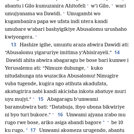
+
+
abantu i Gilo kumuzanira Ahitofeli
w’i Gilo,
wari
+
umujyanama wa Dawidi.
Umugambi wo
kugambanira papa we ufata indi ntera kandi
umubare w’abari bashyigikiye Abusalomu urushaho
+
kwiyongera.
13
Hashize igihe, umuntu araza abwira Dawidi ati:
14
“Abusalomu yigaruriye imitima y’Abisirayeli.”
Dawidi ahita abwira abagaragu be bose bari kumwe i
+
Yerusalemu ati: “Nimuze duhunge,
kuko
nitudahunga nta wuzacika Abusalomu! Nimugire
vuba tugende, kugira ngo atihuta akadufata,
akatugirira nabi kandi akicisha inkota abatuye muri
+
15
uyu mujyi.”
Abagaragu b’umwami
baramubwira bati: “Databuja, ibyo ubona bikwiriye
+
16
ni byo turi bukore.”
Umwami ajyana n’abo mu
+
*
rugo rwe bose, ariko asiga abandi bagore
be 10
17
*
ku rugo.
Umwami akomeza urugendo, abantu