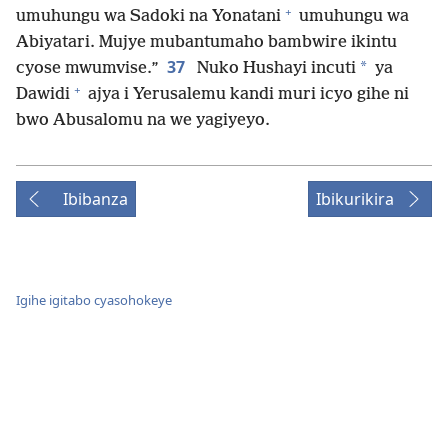
+
umuhungu wa Sadoki na Yonatani
umuhungu wa
Abiyatari. Mujye mubantumaho bambwire ikintu
37
*
cyose mwumvise.”
Nuko Hushayi incuti
ya
+
Dawidi
ajya i Yerusalemu kandi muri icyo gihe ni
bwo Abusalomu na we yagiyeyo.
Ibibanza
Ibikurikira
Igihe igitabo cyasohokeye