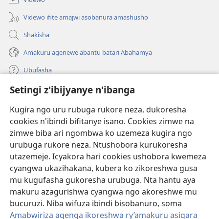
Videwo ifite amajwi asobanura amashusho
Shakisha
Amakuru agenewe abantu batari Abahamya
Ubufasha
Setingi z'ibijyanye n'ibanga
Gutanga impano
(ifungukire
ahandi)
Kugira ngo uru rubuga rukore neza, dukoresha
cookies n'ibindi bifitanye isano. Cookies zimwe na
Isomero ryo kuri interineti rya Watchtower
(ifungukire
zimwe biba ari ngombwa ko uzemeza kugira ngo
ahandi)
®
JW Hub
urubuga rukore neza. Ntushobora kurukoresha
(ifungukire
utazemeje. Icyakora hari cookies ushobora kwemeza
ahandi)
Porogaramu ya
JW Library
cyangwa ukazihakana, kubera ko zikoreshwa gusa
mu kugufasha gukoresha urubuga. Nta hantu aya
Watchtower Library
makuru azagurishwa cyangwa ngo akoreshwe mu
bucuruzi. Niba wifuza ibindi bisobanuro, soma
Amabwiriza agenga ikoreshwa ry’amakuru asigara