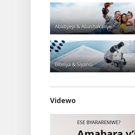
Ababyeyi & Abashakanye
Bibiliya & Siyansi
Videwo
ESE BYARAREMWE?
Amabara y’