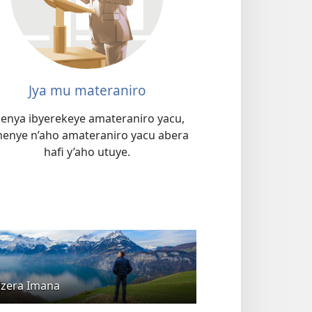
Jya mu materaniro
enya ibyerekeye amateraniro yacu,
enye n’aho amateraniro yacu abera
hafi y’aho utuye.
zera Imana