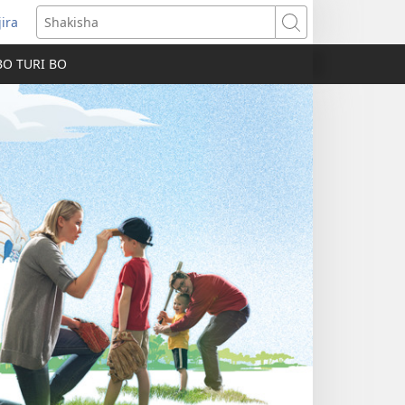
jira
fungukire
Shakisha
handi)
BO TURI BO