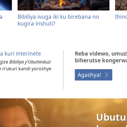
ra
Bibiliya ivuga iki ku birebana no
Ihin
kugira inshuti?
a kuri interinete
Reba videwo, umuz
biherutse kongerw
igize
Bibiliya y’Ubuhinduzi
e n’ukuri kandi yoroshye
Agashya!
Ubutu