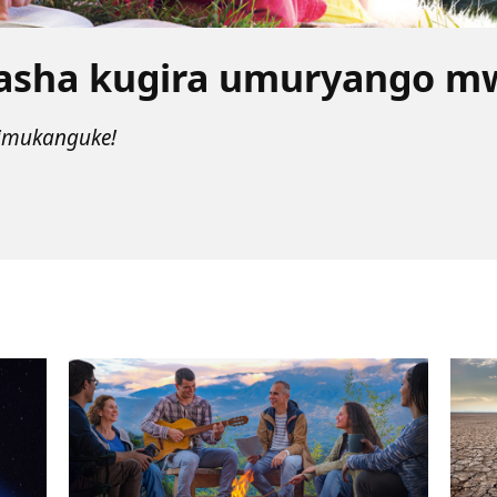
fasha kugira umuryango m
imukanguke!