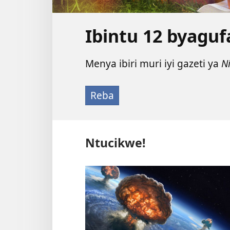
Ibintu 12 byagu
Menya ibiri muri iyi gazeti ya
N
Reba
Ntucikwe!