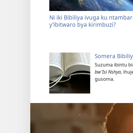
Ni iki Bibiliya ivuga ku ntamba
y’ibitwaro bya kirimbuzi?
Somera Bibiliy
Suzuma ibintu b
bw’Isi Nshya,
ihuj
gusoma.