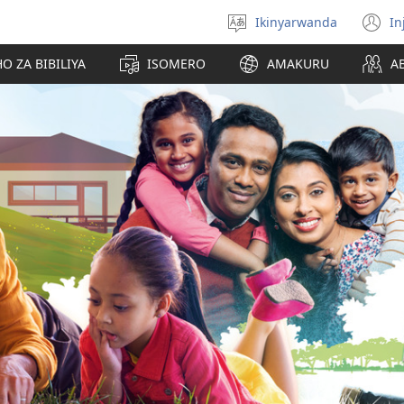
Ikinyarwanda
In
Hitamo
(i
ururimi
a
O ZA BIBILIYA
ISOMERO
AMAKURU
A