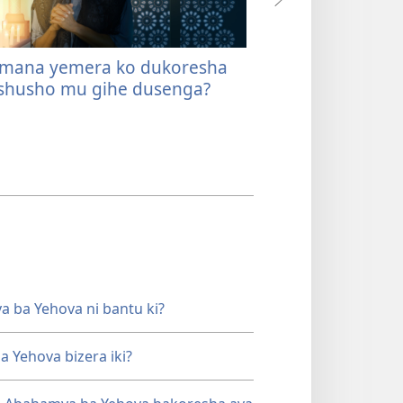
Imana yemera ko dukoresha
Nazar Komar: N
husho mu gihe dusenga?
umuryango wan
 ba Yehova ni bantu ki?
 Yehova bizera iki?