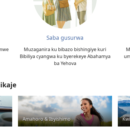
Saba gusurwa
umwe
Muzaganira ku bibazo bishingiye kuri
M
Bibiliya cyangwa ku byerekeye Abahamya
um
ba Yehova
ikaje
Amahoro & Ibyishimo
Kwi