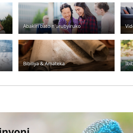
Abakiri bato n’urubyiruko
Vid
Bibiliya & Amateka
Ibi
inyoni