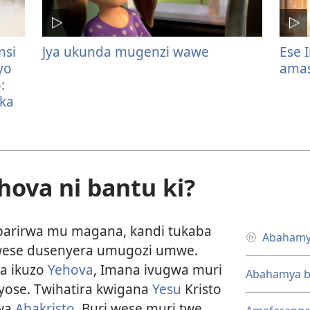
nsi
Jya ukunda mugenzi wawe
Ese 
yo
amas
:
eka
ova ni bantu ki?
rirwa mu magana, kandi tukaba
Abahamya
twese dusenyera umugozi umwe.
ha ikuzo
Yehova
, Imana ivugwa muri
Abahamya ba
byose. Twihatira kwigana
Yesu
Kristo
twa
Abakristo
. Buri wese muri twe