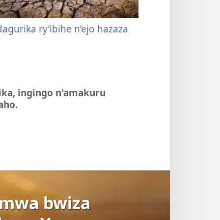
dagurika ry’ibihe n’ejo hazaza
ika, ingingo n'amakuru
aho.
mwa bwiza