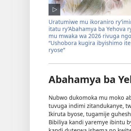
Uratumiwe mu ikoraniro ry’imi
itatu ry’Abahamya ba Yehova r
mu mwaka wa 2026 rivuga ngo
“Ushobora kugira ibyishimo it
ryose”
Abahamya ba Yeh
Nubwo dukomoka mu moko aba
tuvuga indimi zitandukanye, 
Ikiruta byose, tugamije guhes
Bibiliya kandi yaremye ibintu 
kandi duterwa ishema no kwi