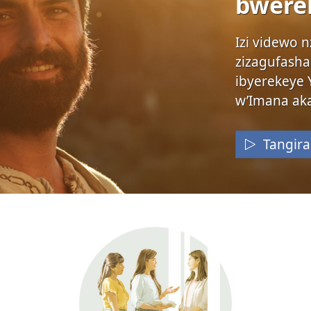
bwere
Izi videwo 
zizagufash
ibyerekeye 
w’Imana ak
Tangira