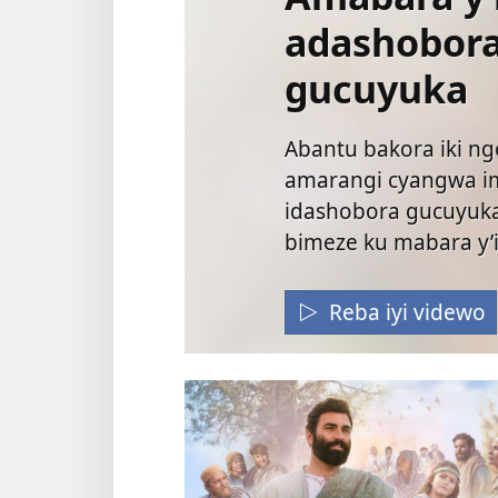
adashobor
gucuyuka
Abantu bakora iki n
amarangi cyangwa 
idashobora gucuyuka
bimeze ku mabara y’
Reba iyi videwo