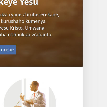
keye Yesu
nziza cyane z’uruhererekane,
a kurushaho kumenya
Yesu Kristo, Umwana
aba n’Umukiza w’abantu.
 urebe