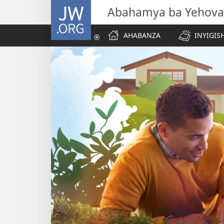
JW.ORG
Abahamya ba Yehova
AHABANZA
INYIGISH