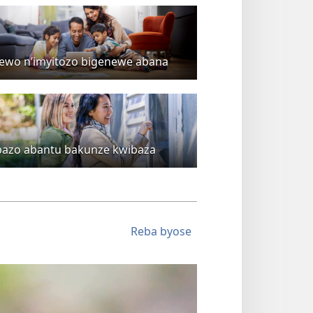
ewo n’imyitozo bigenewe abana
bazo abantu bakunze kwibaza
Reba byose