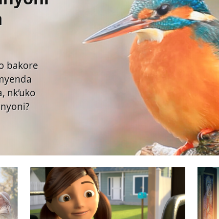
a
go bakore
imyenda
, nk’uko
inyoni?