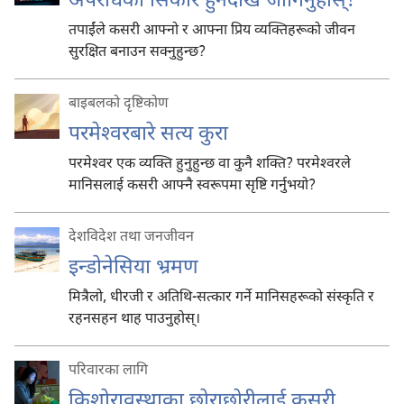
अपराधको सिकार हुनदेखि जोगिनुहोस्‌!
तपाईंले कसरी आफ्नो र आफ्ना प्रिय व्यक्‍तिहरूको जीवन
सुरक्षित बनाउन सक्नुहुन्छ?
बाइबलको दृष्टिकोण
परमेश्‍वरबारे सत्य कुरा
परमेश्‍वर एक व्यक्‍ति हुनुहुन्छ वा कुनै शक्‍ति? परमेश्‍वरले
मानिसलाई कसरी आफ्नै स्वरूपमा सृष्टि गर्नुभयो?
देशविदेश तथा जनजीवन
इन्डोनेसिया भ्रमण
मित्रैलो, धीरजी र अतिथि-सत्कार गर्ने मानिसहरूको संस्कृति र
रहनसहन थाह पाउनुहोस्‌।
परिवारका लागि
किशोरावस्थाका छोराछोरीलाई कसरी