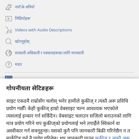
अर्को
नयाँ
नयाँ के थपियो
ट्याबमा
पृष्ठ
नयाँ
खुल्नेछ)
भिडियोहरू
पृष्ठ
खुल्नेछ)
Videos with Audio Descriptions
खोज्नुहोस्‌
सरकारी अधिकारी र पत्रकारहरूका लागि जानकारी
मदत
अनुदान
(ब्राउजरको
गोपनीयता सेटिङहरू
अर्को
ट्याबमा
प्रहरीधरहरा अनलाइन लाइब्रेरी
नयाँ
(ब्राउजरको
साइट एकदमै राम्रोसँग चलोस् भनेर हामीले कुकीज् र त्यस्तै अरू प्रविधि
पृष्ठ
अर्को
प्रयोग गर्छौँ। केही कुकीज्‌ हाम्रो वेबसाइट चल्न आवश्यक भएकोले
®
JW Hub
खुल्नेछ)
ट्याबमा
(ब्राउजरको
त्यसलाई इन्कार गर्न सकिँदैन। वेबसाइट चलाउन सजिलो बनाउनको लागि
नयाँ
अर्को
मात्र प्रयोग गरिने थप कुकीज्‌को प्रयोगलाई भने तपाईँले स्विकार्न वा
पृष्ठ
JW लाइब्रेरी
एप
ट्याबमा
खुल्नेछ)
अस्वीकार गर्न सक्नुहुन्छ। यसको कुनै पनि जानकारी बिक्री गरिनेछैन न त
नयाँ
मार्केटिङ गर्न नै प्रयोग गरिनेछ। थप जानकारी पाउन
कुकीज् र त्यस्तै अरू
पृष्ठ