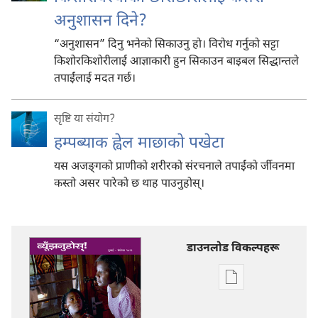
अनुशासन दिने?
“अनुशासन” दिनु भनेको सिकाउनु हो। विरोध गर्नुको सट्टा
किशोरकिशोरीलाई आज्ञाकारी हुन सिकाउन बाइबल सिद्धान्तले
तपाईंलाई मदत गर्छ।
सृष्टि या संयोग?
हम्पब्याक ह्वेल माछाको पखेटा
यस अजङ्‌गको प्राणीको शरीरको संरचनाले तपाईंको र्जीवनमा
कस्तो असर पारेको छ थाह पाउनुहोस्‌।
डाउनलोड विकल्पहरू
प्रकाशन
डाउनलोडका