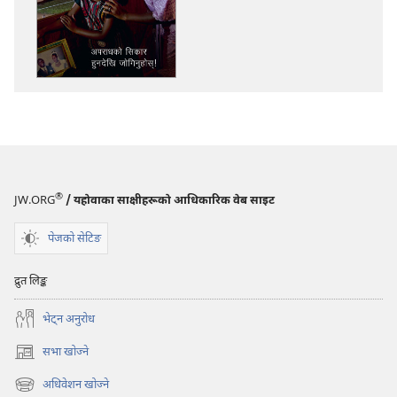
विकल्प
ब्यूँझनुहोस्!
अपराधको
सिकार
हुनदेखि
जोगिनुहोस्‌!
®
JW.ORG
/ यहोवाका साक्षीहरूको आधिकारिक वेब साइट
पेजको सेटिङ
द्रुत लिङ्क
भेट्‌न अनुरोध
सभा खोज्ने
(ब्राउजरको
अर्को
अधिवेशन खोज्ने
(ब्राउजरको
ट्याबमा