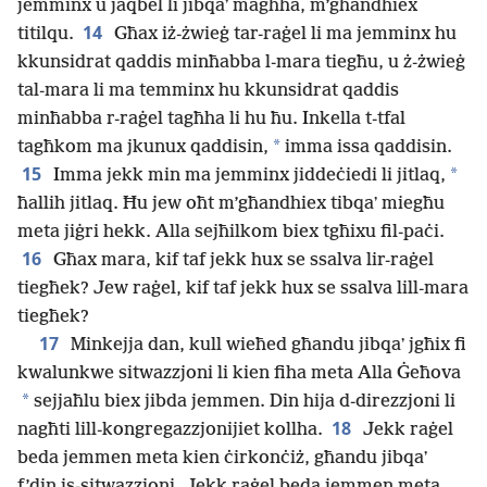
jemminx u jaqbel li jibqaʼ magħha, m’għandhiex
14
titilqu.
Għax iż-żwieġ tar-raġel li ma jemminx hu
kkunsidrat qaddis minħabba l-mara tiegħu, u ż-żwieġ
tal-mara li ma temminx hu kkunsidrat qaddis
minħabba r-raġel tagħha li hu ħu. Inkella t-tfal
*
tagħkom ma jkunux qaddisin,
imma issa qaddisin.
15
*
Imma jekk min ma jemminx jiddeċiedi li jitlaq,
ħallih jitlaq. Ħu jew oħt m’għandhiex tibqaʼ miegħu
meta jiġri hekk. Alla sejħilkom biex tgħixu fil-paċi.
16
Għax mara, kif taf jekk hux se ssalva lir-raġel
tiegħek? Jew raġel, kif taf jekk hux se ssalva lill-mara
tiegħek?
17
Minkejja dan, kull wieħed għandu jibqaʼ jgħix fi
kwalunkwe sitwazzjoni li kien fiha meta Alla Ġeħova
*
sejjaħlu biex jibda jemmen. Din hija d-direzzjoni li
18
nagħti lill-kongregazzjonijiet kollha.
Jekk raġel
beda jemmen meta kien ċirkonċiż, għandu jibqaʼ
f’din is-sitwazzjoni. Jekk raġel beda jemmen meta