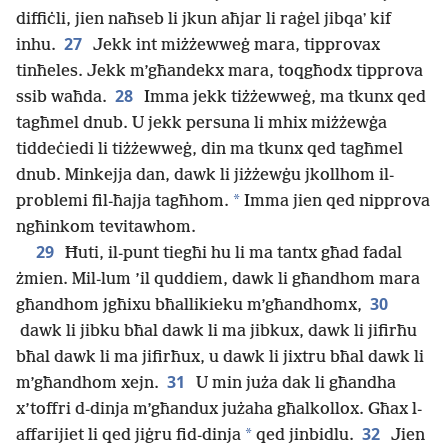
diffiċli, jien naħseb li jkun aħjar li raġel jibqaʼ kif
27
inhu.
Jekk int miżżewweġ mara, tipprovax
tinħeles. Jekk m’għandekx mara, toqgħodx tipprova
28
ssib waħda.
Imma jekk tiżżewweġ, ma tkunx qed
tagħmel dnub. U jekk persuna li mhix miżżewġa
tiddeċiedi li tiżżewweġ, din ma tkunx qed tagħmel
dnub. Minkejja dan, dawk li jiżżewġu jkollhom il-
*
problemi fil-ħajja tagħhom.
Imma jien qed nipprova
ngħinkom tevitawhom.
29
Ħuti, il-punt tiegħi hu li ma tantx għad fadal
żmien. Mil-lum ’il quddiem, dawk li għandhom mara
30
għandhom jgħixu bħallikieku m’għandhomx,
dawk li jibku bħal dawk li ma jibkux, dawk li jifirħu
bħal dawk li ma jifirħux, u dawk li jixtru bħal dawk li
31
m’għandhom xejn.
U min juża dak li għandha
x’toffri d-dinja m’għandux jużaha għalkollox. Għax l-
32
*
affarijiet li qed jiġru fid-dinja
qed jinbidlu.
Jien