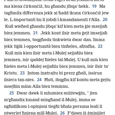
19
ma kienx ċirkonċiż, hu għandu jibqaʼ hekk.
Ma
tagħmilx differenza jekk xi ħadd ikunx ċirkonċiż jew
20
le. L-importanti hu li jobdi l-kmandamenti t’Alla.
Kull wieħed għandu jibqaʼ kif kien meta ġie msejjaħ
21
biex jemmen.
Jekk kont ilsir meta ġejt imsejjaħ
biex temmen, toqgħodx tinkwieta dwar dan. Imma
22
jekk tiġik l-opportunità biex tinħeles, aħtafha.
Kull min kien ilsir meta l-Mulej sejjaħlu biex
jemmen, isir qaddej ħieles tal-Mulej. U kull min kien
ħieles meta l-Mulej sejjaħlu biex jemmen, isir ilsir taʼ
23
Kristu.
Intom inxtrajtu bi prezz għoli, issirux
24
ilsiera tan-nies.
Ħuti, ibqgħu kif kontu meta ġejtu
msejħin minn Alla biex temmnu.
25
*
Dwar dawk li mhumiex miżżewġin,
jien
m’għandix kmand mingħand il-Mulej, imma se
ngħidilkom l-opinjoni tiegħi bħala persuna leali li
26
ntweriet ħniena mill-Mulej.
F’dawn iż-żminijiet