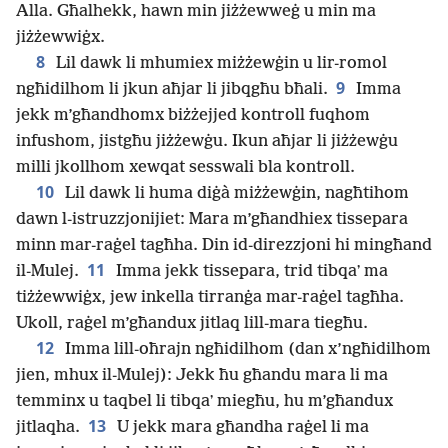
Alla. Għalhekk, hawn min jiżżewweġ u min ma
jiżżewwiġx.
8
Lil dawk li mhumiex miżżewġin u lir-romol
9
ngħidilhom li jkun aħjar li jibqgħu bħali.
Imma
jekk m’għandhomx biżżejjed kontroll fuqhom
infushom, jistgħu jiżżewġu. Ikun aħjar li jiżżewġu
milli jkollhom xewqat sesswali bla kontroll.
10
Lil dawk li huma diġà miżżewġin, nagħtihom
dawn l-istruzzjonijiet: Mara m’għandhiex tissepara
minn mar-raġel tagħha. Din id-direzzjoni hi mingħand
11
il-Mulej.
Imma jekk tissepara, trid tibqaʼ ma
tiżżewwiġx, jew inkella tirranġa mar-raġel tagħha.
Ukoll, raġel m’għandux jitlaq lill-mara tiegħu.
12
Imma lill-oħrajn ngħidilhom (dan x’ngħidilhom
jien, mhux il-Mulej): Jekk ħu għandu mara li ma
temminx u taqbel li tibqaʼ miegħu, hu m’għandux
13
jitlaqha.
U jekk mara għandha raġel li ma