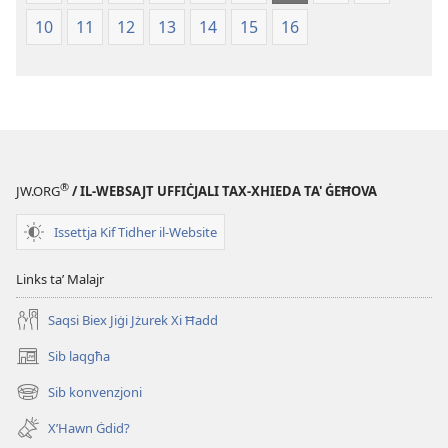
l-
taʼ
10
11
12
13
14
15
16
Iskrittura
l-
Mqaddsa
Iskrittura
(Reviżjoni
Mqaddsa
tal-
(Reviżjoni
2013)
tal-
2013)
®
JW.ORG
/ IL-WEBSAJT UFFIĊJALI TAX-XHIEDA TA' ĠEĦOVA
Issettja Kif Tidher il-Website
Links taʼ Malajr
Saqsi Biex Jiġi Jżurek Xi Ħadd
Sib laqgħa
(opens
new
Sib konvenzjoni
(opens
window)
new
X’Hawn Ġdid?
window)