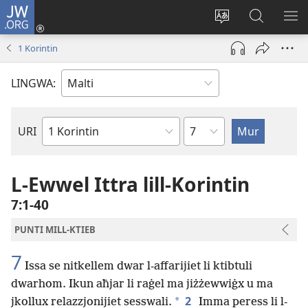
JW.ORG
Illoggja
(opens
Biddel
Fittex
UR
new
il-
f’JW.ORG
L-
1 Korintin
window)
lingwa
ME
tas-
LINGWA:
sit
Kapitlu
URI
Ktieb
tal-
Bibbja
L-Ewwel Ittra lill-Korintin
7:1-40
PUNTI MILL-KTIEB
7
Issa se nitkellem dwar l-affarijiet li ktibtuli
dwarhom. Ikun aħjar li raġel ma jiżżewwiġx u ma
2
*
jkollux relazzjonijiet sesswali.
Imma peress li l-