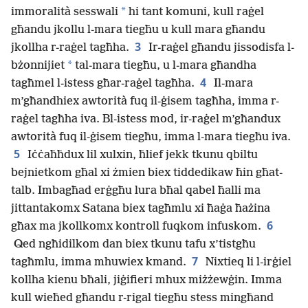
*
immoralità sesswali
hi tant komuni, kull raġel
għandu jkollu l-mara tiegħu u kull mara għandu
3
jkollha r-raġel tagħha.
Ir-raġel għandu jissodisfa l-
*
bżonnijiet
tal-mara tiegħu, u l-mara għandha
4
tagħmel l-istess għar-raġel tagħha.
Il-mara
m’għandhiex awtorità fuq il-ġisem tagħha, imma r-
raġel tagħha iva. Bl-istess mod, ir-raġel m’għandux
awtorità fuq il-ġisem tiegħu, imma l-mara tiegħu iva.
5
Iċċaħħdux lil xulxin, ħlief jekk tkunu qbiltu
bejnietkom għal xi żmien biex tiddedikaw ħin għat-
talb. Imbagħad erġgħu lura bħal qabel ħalli ma
jittantakomx Satana biex tagħmlu xi ħaġa ħażina
6
għax ma jkollkomx kontroll fuqkom infuskom.
Qed ngħidilkom dan biex tkunu tafu x’tistgħu
7
tagħmlu, imma mhuwiex kmand.
Nixtieq li l-irġiel
kollha kienu bħali, jiġifieri mhux miżżewġin. Imma
kull wieħed għandu r-rigal tiegħu stess mingħand