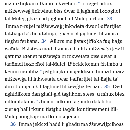
*
ma nixtiqkomx tkunu inkwetati.
Ir-raġel mhux
miżżewweġ jinkwieta biss dwar li jagħmel ix-xogħol
33
tal-Mulej, għax irid jagħmel lill-Mulej ferħan.
Imma r-raġel miżżewweġ jinkwieta dwar l-affarijiet
tal-ħajja taʼ din id-dinja, għax irid jagħmel lill-mara
34
tiegħu ferħana.
Allura ma jistax jiffoka fuq ħaġa
waħda. Bl-istess mod, il-mara li mhix miżżewġa jew li
qatt ma kienet miżżewġa hi inkwetata biss dwar li
tagħmel ix-xogħol tal-Mulej. B’hekk kemm ġisimha u
*
kemm moħħha
jistgħu jkunu qaddisin. Imma l-mara
miżżewġa hi inkwetata dwar l-affarijiet tal-ħajja taʼ
35
din id-dinja u kif tagħmel lil żewġha ferħan.
Qed
ngħidilkom dan għall-ġid tagħkom stess, u mhux biex
*
nillimitakom.
Jien irridkom tagħmlu dak li hu
xieraq ħalli tkunu tistgħu taqdu kontinwament lill-
Mulej mingħajr ma tkunu aljenati.
36
Imma jekk xi ħadd li għadu ma żżewwiġx iħoss