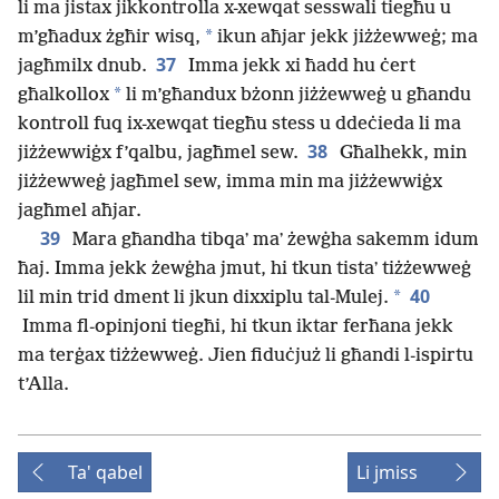
li ma jistax jikkontrolla x-xewqat sesswali tiegħu u
*
m’għadux żgħir wisq,
ikun aħjar jekk jiżżewweġ; ma
37
jagħmilx dnub.
Imma jekk xi ħadd hu ċert
*
għalkollox
li m’għandux bżonn jiżżewweġ u għandu
kontroll fuq ix-xewqat tiegħu stess u ddeċieda li ma
38
jiżżewwiġx f’qalbu, jagħmel sew.
Għalhekk, min
jiżżewweġ jagħmel sew, imma min ma jiżżewwiġx
jagħmel aħjar.
39
Mara għandha tibqaʼ maʼ żewġha sakemm idum
ħaj. Imma jekk żewġha jmut, hi tkun tistaʼ tiżżewweġ
40
*
lil min trid dment li jkun dixxiplu tal-Mulej.
Imma fl-opinjoni tiegħi, hi tkun iktar ferħana jekk
ma terġax tiżżewweġ. Jien fiduċjuż li għandi l-ispirtu
t’Alla.
Ta' qabel
Li jmiss