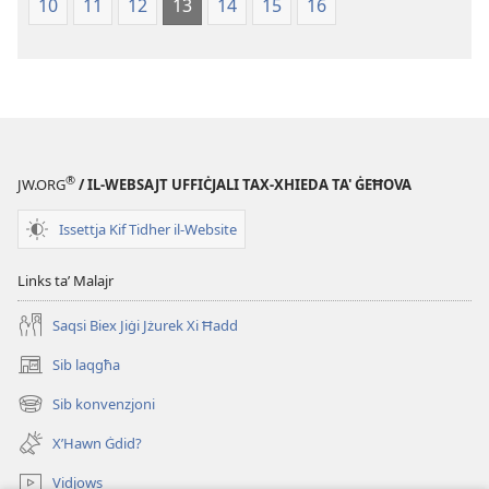
10
11
12
13
14
15
16
Iskrittura
l-
Mqaddsa
Iskrittura
(Reviżjoni
Mqaddsa
tal-
(Reviżjoni
2013)
tal-
2013)
®
JW.ORG
/ IL-WEBSAJT UFFIĊJALI TAX-XHIEDA TA' ĠEĦOVA
Issettja Kif Tidher il-Website
Links taʼ Malajr
Saqsi Biex Jiġi Jżurek Xi Ħadd
Sib laqgħa
(opens
new
Sib konvenzjoni
(opens
window)
new
X’Hawn Ġdid?
window)
Vidjows