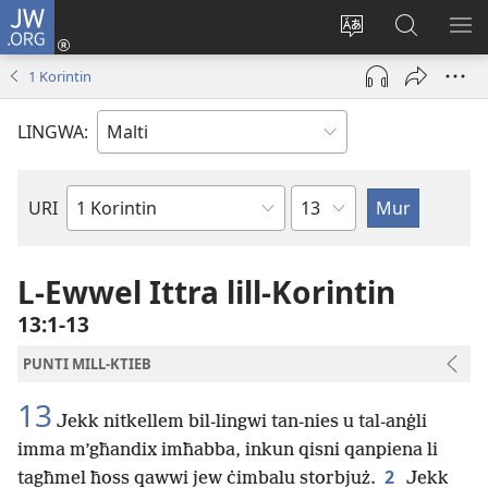
JW.ORG
Illoggja
(opens
Biddel
Fittex
UR
new
il-
f’JW.ORG
L-
1 Korintin
window)
lingwa
ME
tas-
LINGWA:
sit
Kapitlu
URI
Ktieb
tal-
Bibbja
L-Ewwel Ittra lill-Korintin
13:1-13
PUNTI MILL-KTIEB
13
Jekk nitkellem bil-lingwi tan-nies u tal-anġli
imma m’għandix imħabba, inkun qisni qanpiena li
2
tagħmel ħoss qawwi jew ċimbalu storbjuż.
Jekk