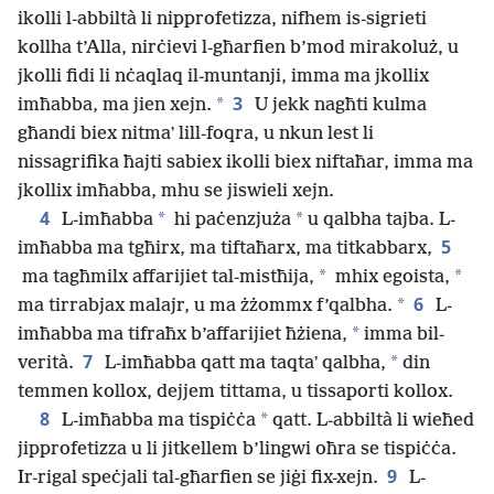
ikolli l-abbiltà li nipprofetizza, nifhem is-sigrieti
kollha t’Alla, nirċievi l-għarfien b’mod mirakoluż, u
jkolli fidi li nċaqlaq il-muntanji, imma ma jkollix
3
*
imħabba, ma jien xejn.
U jekk nagħti kulma
għandi biex nitmaʼ lill-foqra, u nkun lest li
nissagrifika ħajti sabiex ikolli biex niftaħar, imma ma
jkollix imħabba, mhu se jiswieli xejn.
4
*
*
L-imħabba
hi paċenzjuża
u qalbha tajba. L-
5
imħabba ma tgħirx, ma tiftaħarx, ma titkabbarx,
*
*
ma tagħmilx affarijiet tal-mistħija,
mhix egoista,
6
*
ma tirrabjax malajr, u ma żżommx f’qalbha.
L-
*
imħabba ma tifraħx b’affarijiet ħżiena,
imma bil-
7
*
verità.
L-imħabba qatt ma taqtaʼ qalbha,
din
temmen kollox, dejjem tittama, u tissaporti kollox.
8
*
L-imħabba ma tispiċċa
qatt. L-abbiltà li wieħed
jipprofetizza u li jitkellem b’lingwi oħra se tispiċċa.
9
Ir-rigal speċjali tal-għarfien se jiġi fix-xejn.
L-