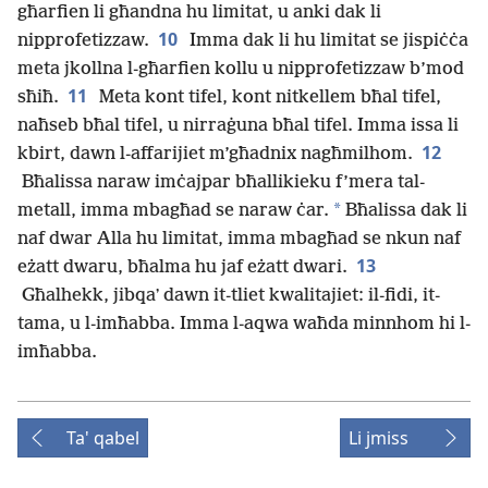
għarfien li għandna hu limitat, u anki dak li
10
nipprofetizzaw.
Imma dak li hu limitat se jispiċċa
meta jkollna l-għarfien kollu u nipprofetizzaw b’mod
11
sħiħ.
Meta kont tifel, kont nitkellem bħal tifel,
naħseb bħal tifel, u nirraġuna bħal tifel. Imma issa li
12
kbirt, dawn l-affarijiet m’għadnix nagħmilhom.
Bħalissa naraw imċajpar bħallikieku f’mera tal-
*
metall, imma mbagħad se naraw ċar.
Bħalissa dak li
naf dwar Alla hu limitat, imma mbagħad se nkun naf
13
eżatt dwaru, bħalma hu jaf eżatt dwari.
Għalhekk, jibqaʼ dawn it-tliet kwalitajiet: il-fidi, it-
tama, u l-imħabba. Imma l-aqwa waħda minnhom hi l-
imħabba.
Ta' qabel
Li jmiss