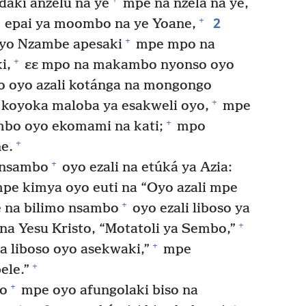
daki anzelu na ye
mpe na nzela na ye,
2
+
epai ya moombo na ye Yoane,
+
oyo Nzambe apesaki
mpe mpo na
+
i,
ɛɛ mpo na makambo nyonso oyo
 oyo azali kotánga na mongongo
+
 koyoka maloba ya esakweli oyo,
mpe
+
mbo oyo ekomami na kati;
mpo
+
e.
+
 nsambo
oyo ezali na etúká ya Azia:
pe kimya oyo euti na “Oyo azali mpe
+
na bilimo nsambo
oyo ezali liboso ya
+
a Yesu Kristo, “Motatoli ya Sembo,”
+
 liboso oyo asekwaki,”
mpe
+
ele.”
+
so
mpe oyo afungolaki biso na