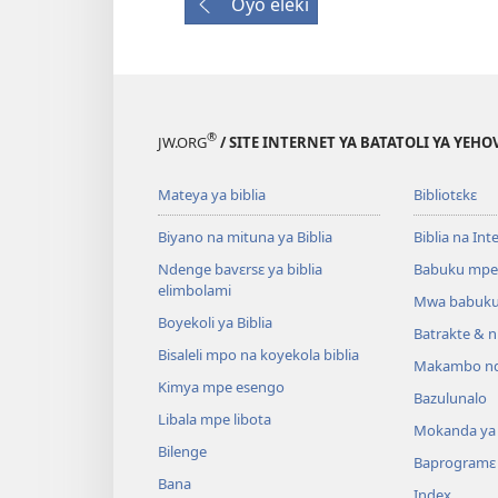
Oyo eleki
®
JW.ORG
/ SITE INTERNET YA BATATOLI YA YEHO
Mateya ya biblia
Bibliotɛkɛ
Biyano na mituna ya Biblia
Biblia na Int
Ndenge bavɛrsɛ ya biblia
Babuku mpe
elimbolami
Mwa babuku
Boyekoli ya Biblia
Batrakte & n
Bisaleli mpo na koyekola biblia
Makambo nd
Kimya mpe esengo
Bazulunalo
Libala mpe libota
Mokanda ya l
Bilenge
Baprogramɛ
Bana
Index