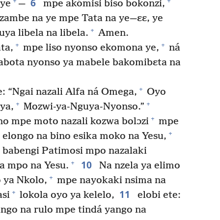
6
+
+
 ye
—
mpe akómisi biso bokonzi,
ambe na ye mpe Tata na ye—ɛɛ, ye
+
a libela na libela.
Amen.
+
+
ta,
mpe liso nyonso ekomona ye,
ná
bota nyonso ya mabele bakomibɛta na
+
: “Ngai nazali Alfa ná Omega,
Oyo
+
+
ya,
Mozwi-ya-Nguya-Nyonso.”
+
no mpe moto nazali kozwa bolɔzi
mpe
+
elongo na bino esika moko na Yesu,
 babengi Patimosi mpo nazalaki
10
+
a mpo na Yesu.
Na nzela ya elimo
+
 ya Nkolo,
mpe nayokaki nsima na
11
+
si
lokola oyo ya kelelo,
elobi ete:
ngo na rulo mpe tindá yango na