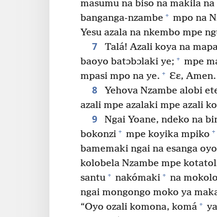
masumu na biso na makila na
+
banganga-nzambe
mpo na Nz
Yesu azala na nkembo mpe nguy
7
Talá! Azali koya na mapa
+
baoyo batɔbɔlaki ye;
mpe ma
+
mpasi mpo na ye.
Ɛɛ, Amen.
8
Yehova Nzambe alobi ete
azali mpe azalaki mpe azali ko
9
Ngai Yoane, ndeko na bi
+
+
bokonzi
mpe koyika mpiko
bamemaki ngai na esanga oyo
kolobela Nzambe mpe kotatol
+
+
santu
nakómaki
na mokolo
ngai mongongo moko ya maka
+
“Oyo ozali komona, komá
ya