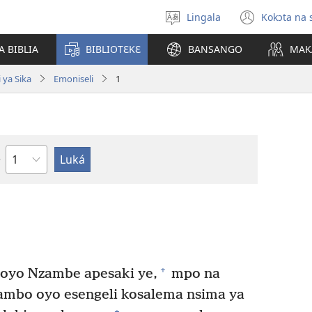
Lingala
Kokɔta na 
Poná
(fungo
monɔkɔ
fenɛtr
A BIBLIA
BIBLIOTƐKƐ
BANSANGO
MAK
mosus
 ya Sika
Emoniseli
1
Mokapo
+
 oyo Nzambe apesaki ye,
mpo na
mbo oyo esengeli kosalema nsima ya
+