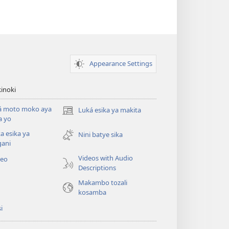
Appearance Settings
inoki
á moto moko aya
Luká esika ya makita
(fungolá
a yo
fenɛtrɛ
a esika ya
mosusu)
Nini batye sika
gani
Videos with Audio
deo
Descriptions
Makambo tozali
kosamba
si