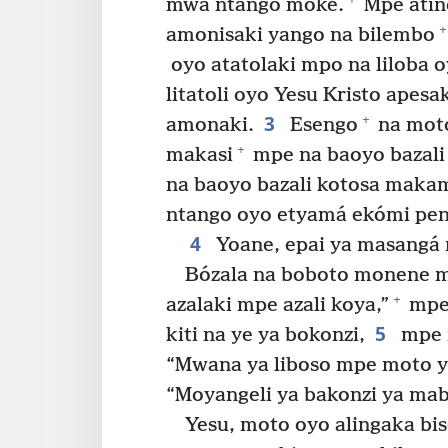
mwa ntango moke.
Mpe atin
+
amonisaki yango na bilembo
oyo atatolaki mpo na liloba 
litatoli oyo Yesu Kristo apesak
3
+
amonaki.
Esengo
na moto
+
makasi
mpe na baoyo bazali
na baoyo bazali kotosa maka
ntango oyo etyamá ekómi pen
4
Yoane, epai ya masangá
Bózala na boboto monene m
+
azalaki mpe azali koya,”
mpe 
5
kiti na ye ya bokonzi,
mpe n
“Mwana ya liboso mpe moto ya
“Moyangeli ya bakonzi ya mab
Yesu, moto oyo alingaka bi