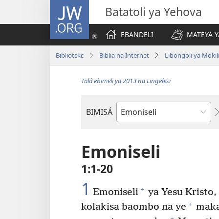
JW.ORG
Batatoli ya Yehova
EBANDELI
MATEYA Y
Bibliotɛkɛ
Biblia na Internet
Libongoli ya Mokili
Talá ebimeli ya 2013 na Lingelesi
BIMISÁ
Mokanda
ya
Biblia
Emoniseli
1:1-20
1
+
Emoniseli
ya Yesu Kristo,
+
kolakisa baombo na ye
maka
+