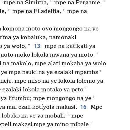
+
+
+
mpe na Simirna,
mpe na Pergame,
+
+
de,
mpe na Filadelfia,
mpe na
a komona moto oyo mongongo na ye
nsima ya kobaluka, namonaki
13
+
o ya wolo,
mpe na katikati ya
+
o moto moko lokola mwana ya moto,
ii na makolo, mpe alati mokaba ya wolo
+
 ye mpe nsuki na ye ezalaki mpɛmbɛ
 nɛjɛ, mpe miso na ye lokola lolemo ya
+
ezalaki lokola motako ya pɛto
+
i ya litumbu; mpe mongongo na ye
16
 ya mai ezali kotíyola makasi.
Mpe
+
 lobɔkɔ na ye ya mobali,
mpe
+
peli makasi mpe ya mino mibale