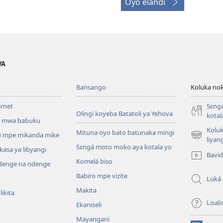
Oyo elandi
VA
Bansango
Koluka nok
ernet
Sɛng
Olingi koyeba Batatoli ya Yehova
kotal
 mwa babuku
Koluk
Mituna oyo bato batunaka mingi
 mpe mikanda mike
(fungolá
liyan
Sɛngá moto moko aya kotala yo
fenɛtrɛ
kasa ya libyangi
Bavi
mosusu)
Komelá biso
enge na ndenge
Babiro mpe vizite
Luká
Makita
ikita
Lisali
Ekaniseli
Mayangani