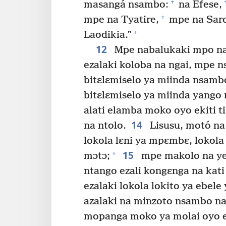
+
masangá nsambo:
na Efese,
+
mpe na Tyatire,
mpe na Sar
+
Laodikia.”
12
Mpe nabalukaki mpo n
ezalaki koloba na ngai, mpe 
bitɛlɛmiselo ya miinda nsamb
bitɛlɛmiselo ya miinda yang
alati elamba moko oyo ekiti t
14
na ntolo.
Lisusu, motó na
lokola lɛni ya mpɛmbɛ, lokola
15
+
mɔtɔ;
mpe makolo na ye 
ntango ezali kongɛnga na kat
ezalaki lokola lokito ya ebele
azalaki na minzoto nsambo na
mopanga moko ya molai oyo e