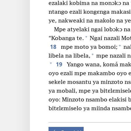
ezalaki kobima na monɔkɔ na y
ntango ezali kongɛnga makas
ye, nakweaki na makolo na ye
Mpe atyelaki ngai lobɔkɔ na
+
“Kobanga te.
Ngai nazali Mo
18
+
mpe moto ya bomoi;
na
+
libela na libela,
mpe nazali n
19
+
Yango wana, komá ma
oyo ezali mpe makambo oyo e
sekele mosantu ya minzoto n
ya mobali, mpe ya bitɛlɛmise
oyo: Minzoto nsambo elakisi
bitɛlɛmiselo ya miinda nsamb