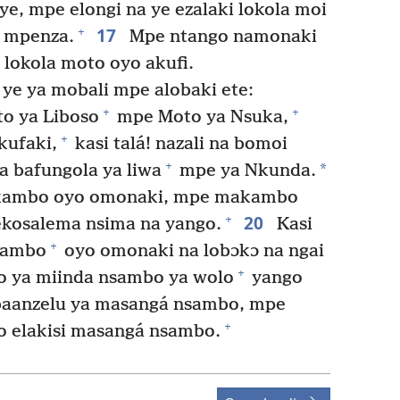
e, mpe elongi na ye ezalaki lokola moi
17
+
i mpenza.
Mpe ntango namonaki
 lokola moto oyo akufi.
 ye ya mobali mpe alobaki ete:
+
+
to ya Liboso
mpe Moto ya Nsuka,
+
kufaki,
kasi talá! nazali na bomoi
+
*
a bafungola ya liwa
mpe ya Nkunda.
kambo oyo omonaki, mpe makambo
20
+
kosalema nsima na yango.
Kasi
+
sambo
oyo omonaki na lobɔkɔ na ngai
+
lo ya miinda nsambo ya wolo
yango
 baanzelu ya masangá nsambo, mpe
+
o elakisi masangá nsambo.