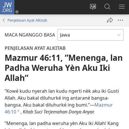
JW.ORG
Mlebu
(opens
Ganti
Golèk
KÉ
new
basa
JW.ORG
ME
Penjelasan Ayat Alkitab
window)
situs
MACA NGANGGO BASA
PENJELASAN AYAT ALKITAB
Mazmur 46:11, ”Menenga, lan
Padha Weruha Yèn Aku Iki
Allah”
”Kowé kudu nyerah lan kudu ngerti nèk aku iki Gusti
Allah. Aku bakal diluhurké ing antarané bangsa-
bangsa. Aku bakal diluhurké ing bumi.”—
Mazmur
46:10
,
Kitab Suci Terjemahan Donya Anyar.
a
”Menenga, lan padha weruha yèn Aku iki Allah! Kang