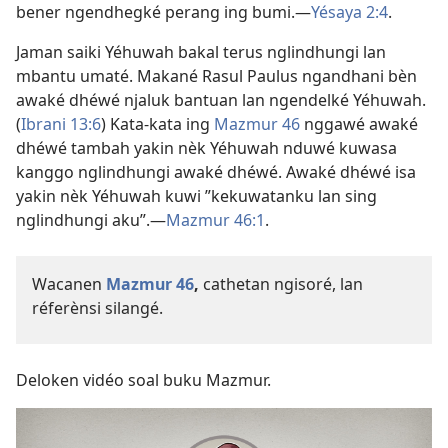
bener ngendhegké perang ing bumi.—
Yésaya 2:4
.
Jaman saiki Yéhuwah bakal terus nglindhungi lan
mbantu umaté. Makané Rasul Paulus ngandhani bèn
awaké dhéwé njaluk bantuan lan ngendelké Yéhuwah.
(
Ibrani 13:6
) Kata-kata ing
Mazmur 46
nggawé awaké
dhéwé tambah yakin nèk Yéhuwah nduwé kuwasa
kanggo nglindhungi awaké dhéwé. Awaké dhéwé isa
yakin nèk Yéhuwah kuwi ”kekuwatanku lan sing
nglindhungi aku”.—
Mazmur 46:1
.
Wacanen
Mazmur 46
,
cathetan ngisoré, lan
réferènsi silangé.
Deloken vidéo soal buku Mazmur.