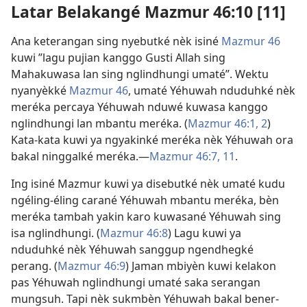
Latar Belakangé Mazmur 46:10 [11]
Ana keterangan sing nyebutké nèk isiné
Mazmur 46
kuwi ”lagu pujian kanggo Gusti Allah sing
Mahakuwasa lan sing nglindhungi umaté”. Wektu
nyanyèkké
Mazmur 46
, umaté Yéhuwah nduduhké nèk
meréka percaya Yéhuwah nduwé kuwasa kanggo
nglindhungi lan mbantu meréka. (
Mazmur 46:1, 2
)
Kata-kata kuwi ya ngyakinké meréka nèk Yéhuwah ora
bakal ninggalké meréka.—
Mazmur 46:7,
11
.
Ing isiné Mazmur kuwi ya disebutké nèk umaté kudu
ngéling-éling carané Yéhuwah mbantu meréka, bèn
meréka tambah yakin karo kuwasané Yéhuwah sing
isa nglindhungi. (
Mazmur 46:8
) Lagu kuwi ya
nduduhké nèk Yéhuwah sanggup ngendhegké
perang. (
Mazmur 46:9
) Jaman mbiyèn kuwi kelakon
pas Yéhuwah nglindhungi umaté saka serangan
mungsuh. Tapi nèk sukmbèn Yéhuwah bakal bener-