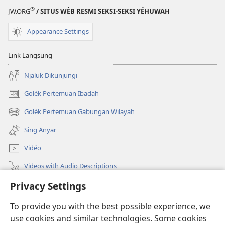
®
JW.ORG
/ SITUS WÈB RESMI SEKSI-SEKSI YÉHUWAH
Appearance Settings
Link Langsung
Njaluk Dikunjungi
Golèk Pertemuan Ibadah
(opens
new
Golèk Pertemuan Gabungan Wilayah
(opens
window)
new
Sing Anyar
window)
Vidéo
Videos with Audio Descriptions
Privacy Settings
Golèk JW.ORG
To provide you with the best possible experience, we
Sumbangan
(opens
use cookies and similar technologies. Some cookies
new