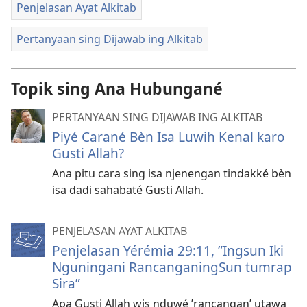
Penjelasan Ayat Alkitab
Pertanyaan sing Dijawab ing Alkitab
Topik sing Ana Hubungané
PERTANYAAN SING DIJAWAB ING ALKITAB
Piyé Carané Bèn Isa Luwih Kenal karo
Gusti Allah?
Ana pitu cara sing isa njenengan tindakké bèn
isa dadi sahabaté Gusti Allah.
PENJELASAN AYAT ALKITAB
Penjelasan Yérémia 29:11, ”Ingsun Iki
Nguningani RancanganingSun tumrap
Sira”
Apa Gusti Allah wis nduwé ’rancangan’ utawa