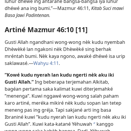
luhur dhéwé ing antarané bangsa-bangsa iya luhur
dhéwé ana ing bumi.”—Mazmur 46:11,
Kitab Suci mawi
Basa Jawi Padintenan.
Artiné Mazmur 46:10 [11]
Gusti Allah ngandhani wong-wong nèk kudu nyembah
Dhèwèké lan ngakoni nèk Dhèwèké sing berhak
mréntah bumi. Nèk kaya ngono, awaké dhéwé isa urip
saklawasé.—
Wahyu 4:11
.
”Kowé kudu nyerah lan kudu ngerti nèk aku iki
Gusti Allah.”
Ing beberapa terjemahan Alkitab,
bagéan pertama saka kalimat kuwi diterjemahké
”menenga”. Kuwi nggawé wong-wong salah paham
karo artiné, meréka mikiré nèk kudu sopan lan tetep
meneng pas ing gréja. Tapi sakjané arti ing basa
Ibraniné kuwi ”kudu nyerah lan kudu ngerti nèk aku iki
Gusti Allah”. Kuwi kata-katané Yéhuwah
kanggo
b