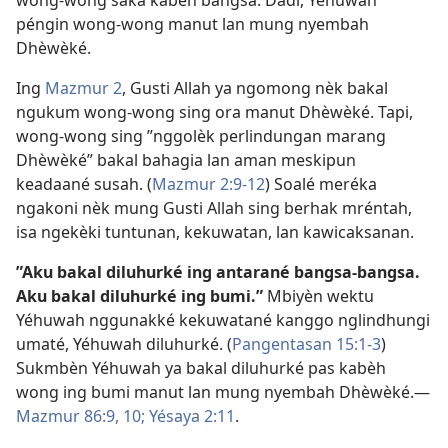
wong-wong saka kabèh bangsa. Dadi, Yéhuwah
péngin wong-wong manut lan mung nyembah
Dhèwèké.
Ing
Mazmur 2
, Gusti Allah ya ngomong nèk bakal
ngukum wong-wong sing ora manut Dhèwèké. Tapi,
wong-wong sing ”nggolèk perlindungan marang
Dhèwèké” bakal bahagia lan aman meskipun
keadaané susah. (
Mazmur 2:9-12
) Soalé meréka
ngakoni nèk mung Gusti Allah sing berhak mréntah,
isa ngekèki tuntunan, kekuwatan, lan kawicaksanan.
”Aku bakal diluhurké ing antarané bangsa-bangsa.
Aku bakal diluhurké ing bumi.”
Mbiyèn wektu
Yéhuwah nggunakké kekuwatané kanggo nglindhungi
umaté, Yéhuwah diluhurké. (
Pangentasan 15:1-3
)
Sukmbèn Yéhuwah ya bakal diluhurké pas kabèh
wong ing bumi manut lan mung nyembah Dhèwèké.—
Mazmur 86:9, 10;
Yésaya 2:11
.