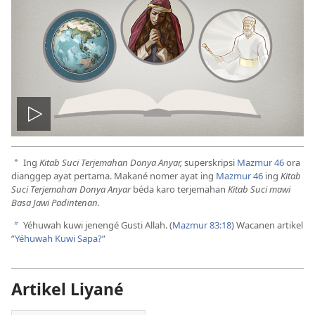
Play
video
Ing
Kitab Suci Terjemahan Donya Anyar,
superskripsi
Mazmur 46
ora
a
dianggep ayat pertama. Makané nomer ayat ing
Mazmur 46
ing
Kitab
Suci Terjemahan Donya Anyar
béda karo terjemahan
Kitab Suci mawi
Basa Jawi Padintenan.
Yéhuwah kuwi jenengé Gusti Allah. (
Mazmur 83:18
) Wacanen artikel
b
”
Yéhuwah Kuwi Sapa?
”
Artikel Liyané