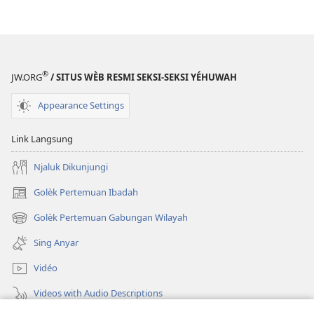
®
JW.ORG
/ SITUS WÈB RESMI SEKSI-SEKSI YÉHUWAH
Appearance Settings
Link Langsung
Njaluk Dikunjungi
Golèk Pertemuan Ibadah
(opens
new
Golèk Pertemuan Gabungan Wilayah
(opens
window)
new
Sing Anyar
window)
Vidéo
Videos with Audio Descriptions