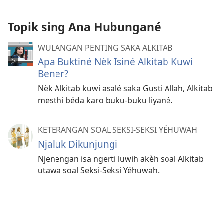
Topik sing Ana Hubungané
WULANGAN PENTING SAKA ALKITAB
Apa Buktiné Nèk Isiné Alkitab Kuwi
Bener?
Nèk Alkitab kuwi asalé saka Gusti Allah, Alkitab
mesthi béda karo buku-buku liyané.
KETERANGAN SOAL SEKSI-SEKSI YÉHUWAH
Njaluk Dikunjungi
Njenengan isa ngerti luwih akèh soal Alkitab
utawa soal Seksi-Seksi Yéhuwah.