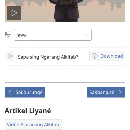
Play
video
Pilih
Basa
Download
Sapa sing Ngarang Alkitab?
Puter
Pilihan
kanggo
download
rekaman
video
Sakdurungé
Sakbanjuré
Artikel Liyané
Vidéo Ajaran ing Alkitab