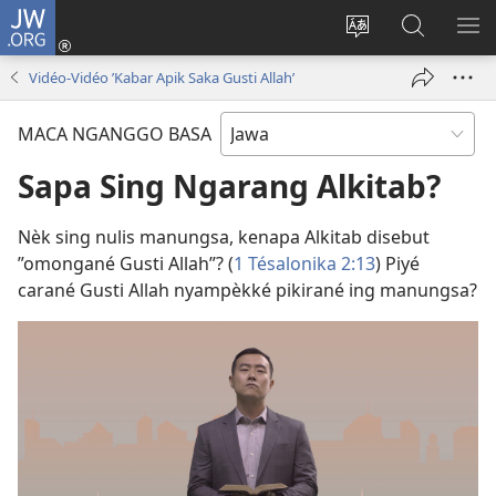
JW.ORG
Mlebu
(opens
Ganti
Golèk
KÉ
new
basa
JW.ORG
ME
Vidéo-Vidéo ’Kabar Apik Saka Gusti Allah’
window)
situs
MACA NGANGGO BASA
Sapa Sing Ngarang Alkitab?
Nèk sing nulis manungsa, kenapa Alkitab disebut
”omongané Gusti Allah”? (
1 Tésalonika 2:13
) Piyé
carané Gusti Allah nyampèkké pikirané ing manungsa?