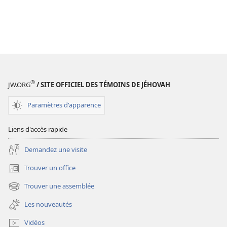
®
JW.ORG
/ SITE OFFICIEL DES TÉMOINS DE JÉHOVAH
Paramètres d'apparence
Liens d'accès rapide
Demandez une visite
Trouver un office
(ouvre
une
Trouver une assemblée
(ouvre
nouvelle
une
fenêtre)
Les nouveautés
nouvelle
fenêtre)
Vidéos