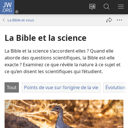
JW.ORG
Se
connecter
Changer
Recherch
AF
(ouvre
la
sur
LE
La Bible et vous
une
langue
JW.ORG
ME
nouvelle
du
La Bible et la science
fenêtre)
site
La Bible et la science s’accordent-elles ? Quand elle
aborde des questions scientifiques, la Bible est-elle
exacte ? Examinez ce que révèle la nature à ce sujet et
ce qu’en disent les scientifiques qui l’étudient.
Tout
Points de vue sur l’origine de la vie
Évolution 