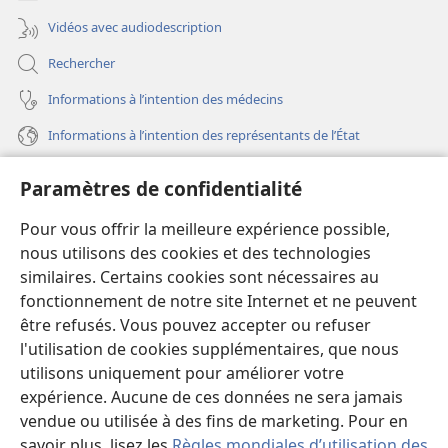
Vidéos avec audiodescription
Rechercher
Informations à l’intention des médecins
Informations à l’intention des représentants de l’État
Aide
Paramètres de confidentialité
Dons
Pour vous offrir la meilleure expérience possible,
(ouvre
une
nous utilisons des cookies et des technologies
nouvelle
similaires. Certains cookies sont nécessaires au
Bibliothèque en ligne
(ouvre
fenêtre)
fonctionnement de notre site Internet et ne peuvent
une
®
JW Hub
être refusés. Vous pouvez accepter ou refuser
nouvelle
(ouvre
fenêtre)
l'utilisation de cookies supplémentaires, que nous
une
®
JW Library
nouvelle
utilisons uniquement pour améliorer votre
fenêtre)
expérience. Aucune de ces données ne sera jamais
Watchtower Library
vendue ou utilisée à des fins de marketing. Pour en
savoir plus, lisez les
Règles mondiales d’utilisation des