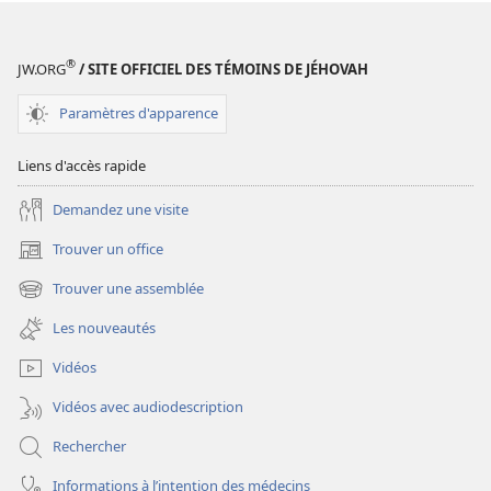
ce
ce
qu’un
qu’un
ami ?
ami ?
®
JW.ORG
/ SITE OFFICIEL DES TÉMOINS DE JÉHOVAH
Paramètres d'apparence
Liens d'accès rapide
Demandez une visite
Trouver un office
(ouvre
une
Trouver une assemblée
(ouvre
nouvelle
une
fenêtre)
Les nouveautés
nouvelle
fenêtre)
Vidéos
Vidéos avec audiodescription
Rechercher
Informations à l’intention des médecins