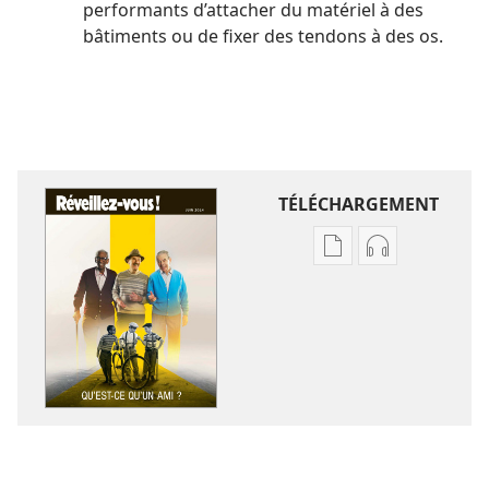
performants d’attacher du matériel à des
bâtiments ou de fixer des tendons à des os.
TÉLÉCHARGEMENT
Options
Options
de
de
téléchargement
téléchargem
des
des
publications
enregistreme
numériques
audio
RÉVEILLEZ-
RÉVEILLEZ-
VOUS !
VOUS !
Qu’est-
Qu’est-