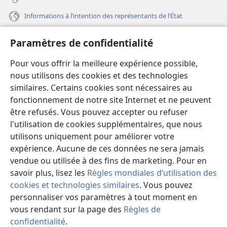
Informations à l’intention des représentants de l’État
Aide
Paramètres de confidentialité
Dons
Pour vous offrir la meilleure expérience possible,
(ouvre
une
nous utilisons des cookies et des technologies
nouvelle
similaires. Certains cookies sont nécessaires au
Bibliothèque en ligne
(ouvre
fenêtre)
fonctionnement de notre site Internet et ne peuvent
une
®
JW Hub
être refusés. Vous pouvez accepter ou refuser
nouvelle
(ouvre
fenêtre)
l'utilisation de cookies supplémentaires, que nous
une
®
JW Library
nouvelle
utilisons uniquement pour améliorer votre
fenêtre)
expérience. Aucune de ces données ne sera jamais
Watchtower Library
vendue ou utilisée à des fins de marketing. Pour en
savoir plus, lisez les
Règles mondiales d’utilisation des
cookies et technologies similaires
. Vous pouvez
personnaliser vos paramètres à tout moment en
vous rendant sur la page des
Règles de
Copyright
© 2026 Watch Tower Bible and Tract Society of Pennsylvania.
CONDITIONS D’UTILISATION
|
RÈGLES DE CONFIDENTIALITÉ
|
confidentialité
.