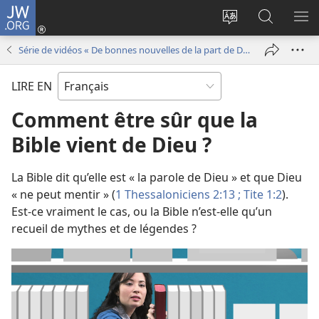
JW.ORG
Se
connecter
Changer
Recherch
AF
(ouvre
la
sur
LE
Série de vidéos « De bonnes nouvelles de la part de Dieu ! »
une
langue
JW.ORG
ME
nouvelle
du
LIRE EN
fenêtre)
site
Comment être sûr que la
Bible vient de Dieu ?
La Bible dit qu’elle est « la parole de Dieu » et que Dieu
« ne peut mentir » (
1 Thessaloniciens 2:13 ;
Tite 1:2
).
Est-ce vraiment le cas, ou la Bible n’est-elle qu’un
recueil de mythes et de légendes ?