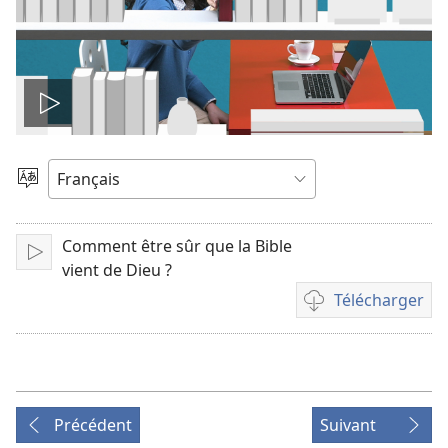
Lire
la
Choisir
une
vidéo
langue
Comment être sûr que la Bible
Lire
vient de Dieu ?
Télécharger
Options
de
téléchargement
des
vidéos
Précédent
Suivant