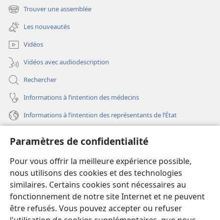
une
Trouver une assemblée
(ouvre
nouvelle
une
fenêtre)
Les nouveautés
nouvelle
fenêtre)
Vidéos
Vidéos avec audiodescription
Rechercher
Informations à l’intention des médecins
Informations à l’intention des représentants de l’État
Aide
Paramètres de confidentialité
Dons
Pour vous offrir la meilleure expérience possible,
(ouvre
une
nous utilisons des cookies et des technologies
nouvelle
similaires. Certains cookies sont nécessaires au
Bibliothèque en ligne
(ouvre
fenêtre)
fonctionnement de notre site Internet et ne peuvent
une
®
JW Hub
être refusés. Vous pouvez accepter ou refuser
nouvelle
(ouvre
fenêtre)