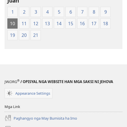
Juan
New
1
2
3
4
5
6
7
8
9
World
Translation
10
11
12
13
14
15
16
17
18
of
the
19
20
21
Holy
Scriptures
(Softcover
Edition)
®
JW.ORG
/ OPISYAL NGA WEBSITE HAN MGA SAKSI NI JEHOVA
Appearance Settings
Mga Link
Paghangyo nga May Bumisita ha Imo