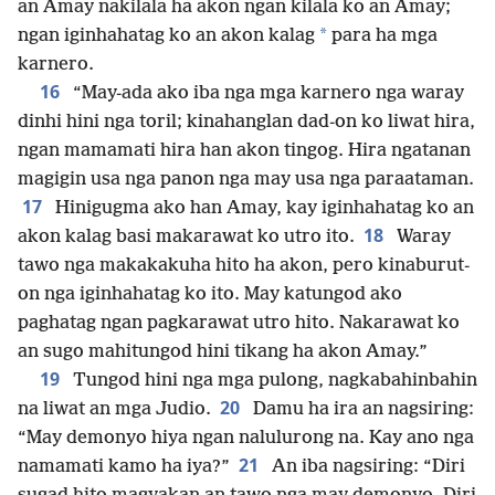
an Amay nakilala ha akon ngan kilala ko an Amay;
*
ngan iginhahatag ko an akon kalag
para ha mga
karnero.
16
“May-ada ako iba nga mga karnero nga waray
dinhi hini nga toril; kinahanglan dad-on ko liwat hira,
ngan mamamati hira han akon tingog. Hira ngatanan
magigin usa nga panon nga may usa nga paraataman.
17
Hinigugma ako han Amay, kay iginhahatag ko an
18
akon kalag basi makarawat ko utro ito.
Waray
tawo nga makakakuha hito ha akon, pero kinaburut-
on nga iginhahatag ko ito. May katungod ako
paghatag ngan pagkarawat utro hito. Nakarawat ko
an sugo mahitungod hini tikang ha akon Amay.”
19
Tungod hini nga mga pulong, nagkabahinbahin
20
na liwat an mga Judio.
Damu ha ira an nagsiring:
“May demonyo hiya ngan nalulurong na. Kay ano nga
21
namamati kamo ha iya?”
An iba nagsiring: “Diri