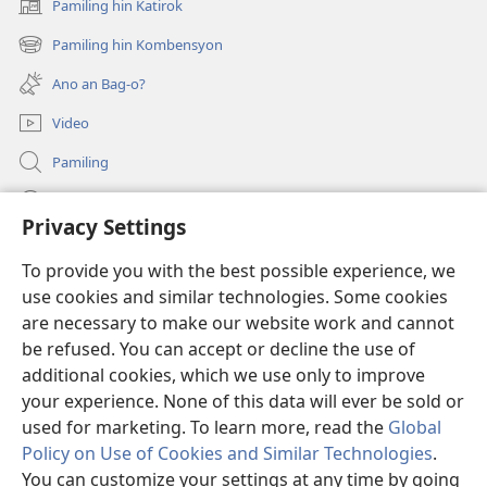
Pamiling hin Katirok
(opens
new
Pamiling hin Kombensyon
(opens
window)
new
Ano an Bag-o?
window)
Video
Pamiling
Impormasyon Para ha mga Opisyal han Gobyerno
Privacy Settings
Donasyon
(opens
To provide you with the best possible experience, we
new
use cookies and similar technologies. Some cookies
window)
Watchtower ONLINE LIBRARY
are necessary to make our website work and cannot
(opens
new
be refused. You can accept or decline the use of
®
JW Hub
window)
additional cookies, which we use only to improve
(opens
new
your experience. None of this data will ever be sold or
window)
used for marketing. To learn more, read the
Global
Policy on Use of Cookies and Similar Technologies
.
Copyright
© 2026 Watch Tower Bible and Tract Society of Pennsylvania.
You can customize your settings at any time by going