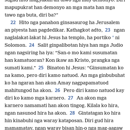
sugad hito magyakan an tawo nga may demonyo. Diri
mapupukrat han demonyo an mga mata han mga
tawo nga buta, diri ba?”
22
Hito nga panahon ginsasaurog ha Jerusalem
23
an piyesta han pagdedikar. Kathagkot adto,
ngan
*
naglalakat-lakat hi Jesus ha templo, ha portiko
ni
24
Solomon.
Salit ginpalibotan hiya han mga Judio
ngan nagsiring ha iya: “San-o mo kami susumatan
han kamatuoran? Kon ikaw an Kristo, prangka nga
25
sumati kami.”
Binaton hi Jesus: “Ginsumatan ko
na kamo, pero diri kamo natuod. An mga ginbubuhat
ko ha ngaran han akon Amay nagpapamatuod
26
mahitungod ha akon.
Pero diri kamo natuod kay
27
diri ko kamo mga karnero.
An akon mga
karnero namamati han akon tingog. Kilala ko hira,
28
ngan nasunod hira ha akon.
Gintatagan ko hira
hin kinabuhi nga waray kataposan. Diri gud hira
mamamatay, ngan waray bisan hin-o nga mag-aagaw