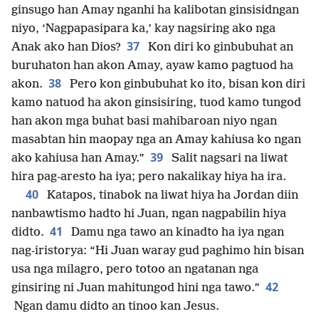
ginsugo han Amay nganhi ha kalibotan ginsisidngan
niyo, ‘Nagpapasipara ka,’ kay nagsiring ako nga
37
Anak ako han Dios?
Kon diri ko ginbubuhat an
buruhaton han akon Amay, ayaw kamo pagtuod ha
38
akon.
Pero kon ginbubuhat ko ito, bisan kon diri
kamo natuod ha akon ginsisiring, tuod kamo tungod
han akon mga buhat basi mahibaroan niyo ngan
masabtan hin maopay nga an Amay kahiusa ko ngan
39
ako kahiusa han Amay.”
Salit nagsari na liwat
hira pag-aresto ha iya; pero nakalikay hiya ha ira.
40
Katapos, tinabok na liwat hiya ha Jordan diin
nanbawtismo hadto hi Juan, ngan nagpabilin hiya
41
didto.
Damu nga tawo an kinadto ha iya ngan
nag-iristorya: “Hi Juan waray gud paghimo hin bisan
usa nga milagro, pero totoo an ngatanan nga
42
ginsiring ni Juan mahitungod hini nga tawo.”
Ngan damu didto an tinoo kan Jesus.