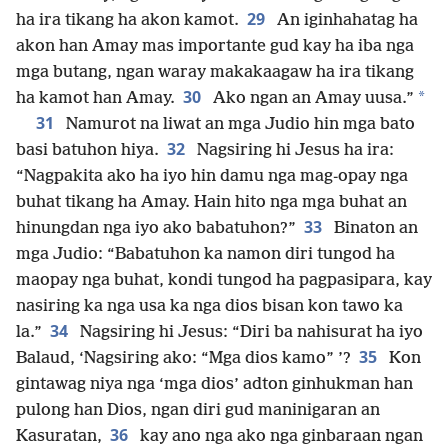
29
ha ira tikang ha akon kamot.
An iginhahatag ha
akon han Amay mas importante gud kay ha iba nga
mga butang, ngan waray makakaagaw ha ira tikang
30
*
ha kamot han Amay.
Ako ngan an Amay uusa.”
31
Namurot na liwat an mga Judio hin mga bato
32
basi batuhon hiya.
Nagsiring hi Jesus ha ira:
“Nagpakita ako ha iyo hin damu nga mag-opay nga
buhat tikang ha Amay. Hain hito nga mga buhat an
33
hinungdan nga iyo ako babatuhon?”
Binaton an
mga Judio: “Babatuhon ka namon diri tungod ha
maopay nga buhat, kondi tungod ha pagpasipara, kay
nasiring ka nga usa ka nga dios bisan kon tawo ka
34
la.”
Nagsiring hi Jesus: “Diri ba nahisurat ha iyo
35
Balaud, ‘Nagsiring ako: “Mga dios kamo” ’?
Kon
gintawag niya nga ‘mga dios’ adton ginhukman han
pulong han Dios, ngan diri gud maninigaran an
36
Kasuratan,
kay ano nga ako nga ginbaraan ngan