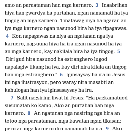
3
amo an paraataman han mga karnero.
Inaabrihan
hiya han gwardya ha purtahan, ngan namamati ha iya
tingog an mga karnero. Tinatawag niya ha ngaran an
iya mga karnero ngan nasunod hira ha iya tipagawas.
4
Kon napagawas na niya an ngatanan nga iya
karnero, nag-uuna hiya ha ira ngan nasunod ha iya
5
an mga karnero, kay nakilala hira ha iya tingog.
Diri gud hira nasunod ha estranghero lugod
napalagiw tikang ha iya, kay diri nira kilala an tingog
6
han mga estranghero.”
Iginsaysay ha ira ni Jesus
ini nga ilustrasyon, pero waray nira masabti an
kahulogan han iya iginsasaysay ha ira.
7
Salit nagsiring liwat hi Jesus: “Ha pagkamatuod
susumatan ko kamo, Ako an purtahan han mga
8
karnero.
An ngatanan nga nasiring nga hira an
totoo nga paraataman, mga kawatan ngan tikasan;
9
pero an mga karnero diri namamati ha ira.
Ako