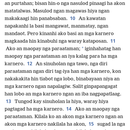
an purtahan; bisan hin-o nga nasulod pinaagi ha akon
matatalwas. Masulod ngan magawas hiya ngan
10
makakaagi hin panabsaban.
An kawatan
napakanhi la basi mangawat, manmatay, ngan
mandaot. Pero kinanhi ako basi an mga karnero
11
magkaada hin kinabuhi nga waray kataposan.
*
Ako an maopay nga paraataman;
iginhahatag han
maopay nga paraataman an iya kalag para ha mga
12
karnero.
An sinuholan nga tawo, nga diri
paraataman ngan diri tag-iya han mga karnero, kon
nakakakita hin tiabot nga lobo, binabayaan niya an
mga karnero ngan napalagiw. Salit ginpapangagat
han lobo an mga karnero ngan an iba nagpapatlaag.
13
Tungod kay sinuholan la hiya, waray hiya
14
pagtagad ha mga karnero.
Ako an maopay nga
paraataman. Kilala ko an akon mga karnero ngan an
15
akon mga karnero nakilala ha akon,
sugad la nga