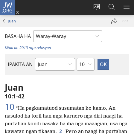
JW.ORG
Pag-
log
Balyui
Pamiling
IPA
In
hin
ha
AN
Juan
(opens
yinaknan
JW.ORG
ME
new
an
BASAHA HA
window)
site
Kitaa an 2013 nga rebisyon
Kapitulo
IPAKITA AN
Libro
han
Biblia
Juan
10:1-42
10
“Ha pagkamatuod susumatan ko kamo, An
nasulod ha toril han mga karnero nga diri naagi ha
purtahan kondi nasaka ha iba nga maaagian, usa nga
2
kawatan ngan tikasan.
Pero an naagi ha purtahan