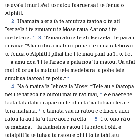
te avaˈe i muri aˈe i to ratou faarueraa i te fenua o
Aiphiti.
2
Haamata aˈera ïa te amuiraa taatoa o te ati
Iseraela i te amuamu ia Mose raua Aarona i te
+
3
medebara.
Tamau atura te ati Iseraela i te parau
ia raua: “Ahani iho â matou i pohe i te rima o Iehova i
te fenua o Aiphiti i pihai iho i te mau pani ua î i te iˈo,
+
a amu noa ˈi i te faraoa e paia noa ˈtu matou. Ua afai
mai râ orua ia matou i teie medebara ia pohe teie
+
amuiraa taatoa i te poia.”
4
Na ô maira ïa Iehova ia Mose: “Teie au e faatopa
+
nei i te faraoa na outou mai te raˈi mai,
e e haere te
taata tataitahi i rapae no te ohi i ta ˈna tuhaa i tera e
+
tera mahana,
e tamata vau ia ratou e e haere anei
+
5
ratou ia au i ta ˈu ture aore ra eita.
I te ono râ o
+
te mahana,
ia faaineine ratou i ta ratou i ohi, e
tataipiti ïa te tuhaa ta ratou e ohi i to te tahi atu