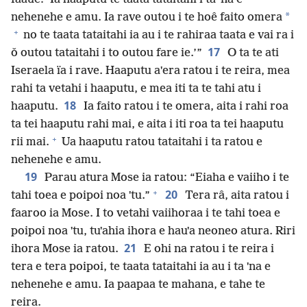
*
nehenehe e amu. Ia rave outou i te hoê faito omera
+
no te taata tataitahi ia au i te rahiraa taata e vai ra i
17
ǒ outou tataitahi i to outou fare ie.’”
O ta te ati
Iseraela ïa i rave. Haaputu aˈera ratou i te reira, mea
rahi ta vetahi i haaputu, e mea iti ta te tahi atu i
18
haaputu.
Ia faito ratou i te omera, aita i rahi roa
ta tei haaputu rahi mai, e aita i iti roa ta tei haaputu
+
rii mai.
Ua haaputu ratou tataitahi i ta ratou e
nehenehe e amu.
19
Parau atura Mose ia ratou: “Eiaha e vaiiho i te
+
20
tahi toea e poipoi noa ˈtu.”
Tera râ, aita ratou i
faaroo ia Mose. I to vetahi vaiihoraa i te tahi toea e
poipoi noa ˈtu, tuˈahia ihora e hauˈa neoneo atura. Riri
21
ihora Mose ia ratou.
E ohi na ratou i te reira i
tera e tera poipoi, te taata tataitahi ia au i ta ˈna e
nehenehe e amu. Ia paapaa te mahana, e tahe te
reira.