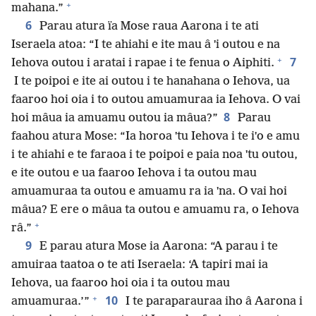
+
mahana.”
6
Parau atura ïa Mose raua Aarona i te ati
Iseraela atoa: “I te ahiahi e ite mau â ˈi outou e na
+
7
Iehova outou i aratai i rapae i te fenua o Aiphiti.
I te poipoi e ite ai outou i te hanahana o Iehova, ua
faaroo hoi oia i to outou amuamuraa ia Iehova. O vai
8
hoi mâua ia amuamu outou ia mâua?”
Parau
faahou atura Mose: “Ia horoa ˈtu Iehova i te iˈo e amu
i te ahiahi e te faraoa i te poipoi e paia noa ˈtu outou,
e ite outou e ua faaroo Iehova i ta outou mau
amuamuraa ta outou e amuamu ra ia ˈna. O vai hoi
mâua? E ere o mâua ta outou e amuamu ra, o Iehova
+
râ.”
9
E parau atura Mose ia Aarona: “A parau i te
amuiraa taatoa o te ati Iseraela: ‘A tapiri mai ia
Iehova, ua faaroo hoi oia i ta outou mau
+
10
amuamuraa.’”
I te paraparauraa iho â Aarona i