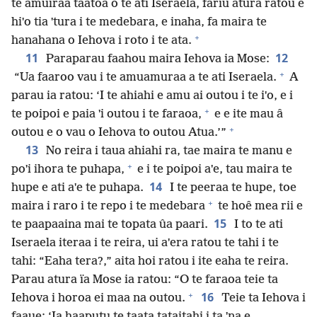
te amuiraa taatoa o te ati Iseraela, fariu atura ratou e
hiˈo tia ˈtura i te medebara, e inaha, fa maira te
+
hanahana o Iehova i roto i te ata.
11
12
Paraparau faahou maira Iehova ia Mose:
+
“Ua faaroo vau i te amuamuraa a te ati Iseraela.
A
parau ia ratou: ‘I te ahiahi e amu ai outou i te iˈo, e i
+
te poipoi e paia ˈi outou i te faraoa,
e e ite mau â
+
outou e o vau o Iehova to outou Atua.’”
13
No reira i taua ahiahi ra, tae maira te manu e
+
poˈi ihora te puhapa,
e i te poipoi aˈe, tau maira te
14
hupe e ati aˈe te puhapa.
I te peeraa te hupe, toe
+
maira i raro i te repo i te medebara
te hoê mea rii e
15
te paapaaina mai te topata ûa paari.
I to te ati
Iseraela iteraa i te reira, ui aˈera ratou te tahi i te
tahi: “Eaha tera?,” aita hoi ratou i ite eaha te reira.
Parau atura ïa Mose ia ratou: “O te faraoa teie ta
+
16
Iehova i horoa ei maa na outou.
Teie ta Iehova i
faaue: ‘Ia haaputu te taata tataitahi i ta ˈna e