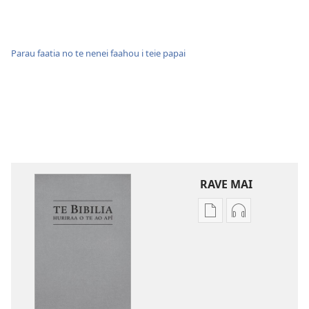
Parau faatia no te nenei faahou i teie papai
RAVE MAI
No
No
te
te
rave
rave
mai
mai
i
i
te
te