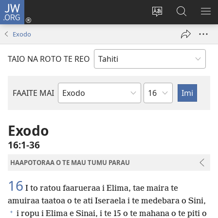
JW.ORG
Nati
(opens
Taui
Maimiraa
FAA
new
i
i
MA
Exodo
window)
te
nia
TE
reo
JW.ORG
TA
TAIO NA ROTO TE REO
o
AR
te
reni
Pene
FAAITE MAI
Buka
o
te
Exodo
Bibilia
16:1-36
HAAPOTORAA O TE MAU TUMU PARAU
16
I to ratou faarueraa i Elima, tae maira te
amuiraa taatoa o te ati Iseraela i te medebara o Sini,
+
i ropu i Elima e Sinai, i te 15 o te mahana o te piti o