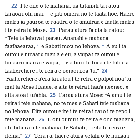
22
I te ono o te mahana, ua tataipiti ta ratou
+
faraoa i ohi mai,
e piti omera no te taata hoê. Haere
maira ïa pauroa te raatira o te amuiraa e faatia maira
23
i te reira ia Mose.
Parau atura ïa oia ia ratou:
“Teie ta Iehova i parau. Ananahi e mahana
+
*
faafaaearaa,
e Sabati moˈa no Iehova.
A eu i ta
outou e hinaaro mau â e eu, a vaipâ i ta outou e
+
hinaaro mau â e vaipâ,
e a tuu i te toea i te hiti e a
24
faaherehere i te reira e poipoi noa ˈtu.”
Faaherehere aˈera ïa ratou i te reira e poipoi noa ˈtu,
mai ta Mose i faaue, e aita te reira i hauˈa neoneo, e
25
aita atoa i tuˈahia.
Parau atura Mose: “A amu i te
reira i teie mahana, no te mea e Sabati teie mahana
no Iehova. Eita outou e ite i te reira i raro i te repo i
26
teie mahana.
E ohi outou i te reira e ono mahana,
+
i te hitu râ o te mahana, te Sabati,
eita te reira e
27
itehia.”
Tera râ, haere atura vetahi o te nunaa i