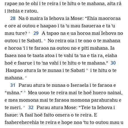
rapae no te ohi i te reira i te hitu o te mahana, aita râ
i itehia e ratou.
28
Na ô maira ïa Iehova ia Mose: “Ehia maororaa
e ore ai outou e haapao i ta ˈu mau faaueraa e ta ˈu
+
29
mau ture?
A tapao na e ua horoa mai Iehova no
+
outou i te Sabati.
No reira oia i te ono o te mahana
e horoa ˈi i te faraoa na outou no e piti mahana. Ia
faaea noa te taata atoa i te vahi ta ˈna e tia ra, eiaha
30
hoê e faarue i to ˈna vahi i te hitu o te mahana.”
*
Haapao atura ïa te nunaa i te Sabati
i te hitu o te
+
mahana.
31
Parau atura te nunaa o Iseraela i te faraoa e
*
“mâna.”
Mea uouo te reira mai te hoê huero nainai,
e mea momona mai te faraoa momona parahurahu e
+
32
te meri.
Parau atura Mose: “Teie ta Iehova i
faaue: ‘A faaî hoê faito omera o te reira. E
faahereherehia te reira e hope noa ˈtu to outou mau u