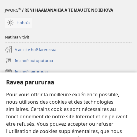
®
JW.ORG
/ RENI HAAMANAHIA A TE MAU ITE NO IEHOVA
Hohoˈa
Natiraa vitiviti
A ani i te hoê farereiraa
Imi hoê putuputuraa
(opens
new
Imi hoê tairururaa
(opens
window)
new
Ravea parururaa
Eaha te mea apî
window)
Video
Pour vous offrir la meilleure expérience possible,
nous utilisons des cookies et des technologies
Maimiraa
similaires. Certains cookies sont nécessaires au
fonctionnement de notre site Internet et ne peuvent
Te mau ô
(opens
être refusés. Vous pouvez accepter ou refuser
new
l'utilisation de cookies supplémentaires, que nous
window)
VAIRAA PAPAI NATIRARA Watchtower