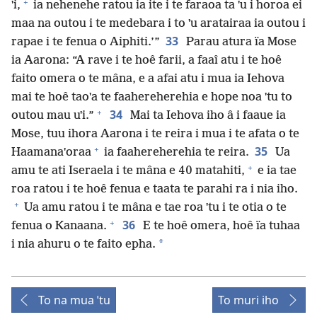
+
ˈi,
ia nehenehe ratou ia ite i te faraoa ta ˈu i horoa ei
maa na outou i te medebara i to ˈu aratairaa ia outou i
33
rapae i te fenua o Aiphiti.’”
Parau atura ïa Mose
ia Aarona: “A rave i te hoê farii, a faaî atu i te hoê
faito omera o te mâna, e a afai atu i mua ia Iehova
mai te hoê taoˈa te faahereherehia e hope noa ˈtu to
+
34
outou mau uˈi.”
Mai ta Iehova iho â i faaue ia
Mose, tuu ihora Aarona i te reira i mua i te afata o te
+
35
Haamanaˈoraa
ia faahereherehia te reira.
Ua
+
amu te ati Iseraela i te mâna e 40 matahiti,
e ia tae
roa ratou i te hoê fenua e taata te parahi ra i nia iho.
+
Ua amu ratou i te mâna e tae roa ˈtu i te otia o te
+
36
fenua o Kanaana.
E te hoê omera, hoê ïa tuhaa
*
i nia ahuru o te faito epha.
To na mua ˈtu
To muri iho