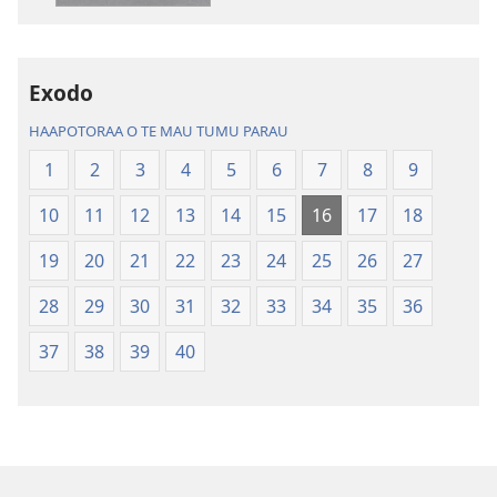
mau
mau
papai
haruharuraa
Te
mea
Exodo
Bibilia,
faaroo
Huriraa
noa
HAAPOTORAA O TE MAU TUMU PARAU
o
Te
1
2
3
4
5
6
7
8
9
te
Bibilia,
ao
Huriraa
10
11
12
13
14
15
16
17
18
apî
o
te
19
20
21
22
23
24
25
26
27
ao
28
29
30
31
32
33
34
35
36
apî
37
38
39
40