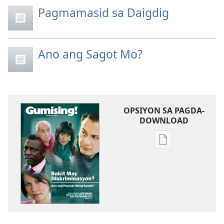
Pagmamasid sa Daigdig
Ano ang Sagot Mo?
OPSIYON SA PAGDA-
DOWNLOAD
Opsiyon
sa
pagda-
download
ng
publikasyon
GUMISING!