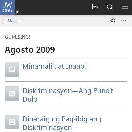
JW.ORG
Mag-
log
Baguhin
Maghana
IPA
In
ang
sa
AN
Magasin
(may
wika
JW.ORG
ME
bubukas
ng
GUMISING!
na
site
bagong
Agosto 2009
window)
Minamaliit at Inaapi
Diskriminasyon—Ang Puno’t
Dulo
Dinaraig ng Pag-ibig ang
Diskriminasyon