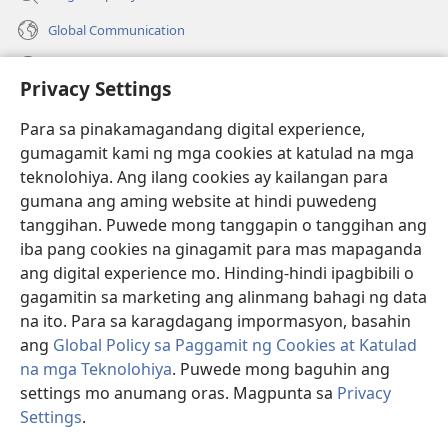
Global Communication
Help
Privacy Settings
Donasyon
(may
Para sa pinakamagandang digital experience,
bubukas
gumagamit kami ng mga cookies at katulad na mga
na
Watchtower ONLINE LIBRARY™
teknolohiya. Ang ilang cookies ay kailangan para
(may
bagong
gumana ang aming website at hindi puwedeng
bubukas
window)
®
JW Hub
na
tanggihan. Puwede mong tanggapin o tanggihan ang
(may
bagong
bubukas
iba pang cookies na ginagamit para mas mapaganda
window)
®
JW Library
na
ang digital experience mo. Hinding-hindi ipagbibili o
bagong
gagamitin sa marketing ang alinmang bahagi ng data
window)
®
Watchtower Library
na ito. Para sa karagdagang impormasyon, basahin
ang
Global Policy sa Paggamit ng Cookies at Katulad
na mga Teknolohiya
. Puwede mong baguhin ang
settings mo anumang oras. Magpunta sa
Privacy
Copyright
© 2026 Watch Tower Bible and Tract Society of Pennsylvania.
Settings
.
KASUNDUAN SA PAGGAMIT
|
PRIVACY POLICY
|
PRIVACY SETTINGS