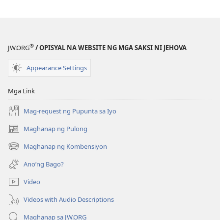
Agosto 2009
®
JW.ORG
/ OPISYAL NA WEBSITE NG MGA SAKSI NI JEHOVA
Appearance Settings
Mga Link
Mag-request ng Pupunta sa Iyo
Maghanap ng Pulong
(may
bubukas
Maghanap ng Kombensiyon
(may
na
bubukas
bagong
Ano’ng Bago?
na
window)
bagong
Video
window)
Videos with Audio Descriptions
Maghanap sa JW.ORG