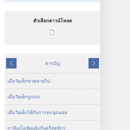
ตัวเลือกดาวน์โหลด
ตัว
เลือก
การ
ดาวน์โหลด
สารบัญ
สิ่ง
ย้อน
ถัด
พิมพ์
หลัง
ไป
วารสาร
เมื่อวัยเด็กขาดหายไป
8 พฤษภาคม
2003
เมื่อวัยเด็กถูกเร่ง
เมื่อวัยเด็กได้รับการทะนุถนอม
กาลิเลโอขัดแย้งกับคริสตจักร