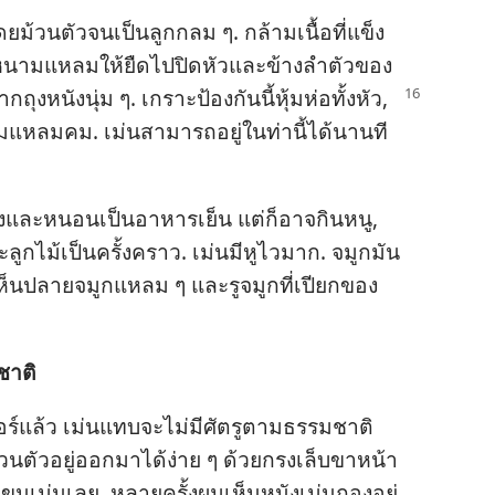
ดย​ม้วน​ตัว​จน​เป็น​ลูก​กลม ๆ. กล้ามเนื้อ​ที่​แข็ง
ย​หนาม​แหลม​ให้​ยืด​ไป​ปิด​หัว​และ​ข้าง​ลำ​ตัว​ของ​
าก​ถุง​หนัง​นุ่ม ๆ. เกราะ​ป้องกัน​นี้​
หุ้ม​ห่อ​ทั้ง​หัว,
หลม​คม. เม่น​สามารถ​อยู่​ใน​ท่า​นี้​ได้​นาน​ที​
ลง​และ​หนอน​เป็น​อาหาร​เย็น แต่​ก็​อาจ​กิน​หนู,
​ลูก​ไม้​เป็น​ครั้ง​คราว. เม่น​มี​หู​ไว​มาก. จมูก​มัน​
่อ​เห็น​ปลาย​จมูก​แหลม ๆ และ​รู​จมูก​ที่​เปียก​ของ​
มชาติ
์​แล้ว เม่น​แทบ​จะ​ไม่​มี​ศัตรู​ตาม​ธรรมชาติ​
​ตัว​อยู่​ออก​มา​ได้​ง่าย ๆ ด้วย​กรง​เล็บ​ขา​หน้า​
น​เม่น​เลย. หลาย​ครั้ง​ผม​เห็น​หนัง​เม่น​กอง​อยู่