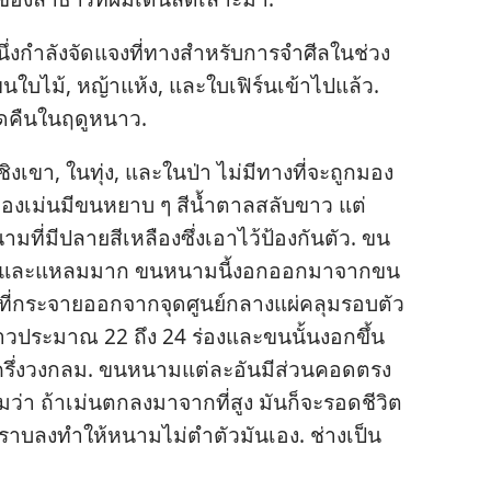
หนึ่ง​กำลัง​จัดแจง​ที่​ทาง​สำหรับ​การ​จำศีล​ใน​ช่วง​
น​ขน​ใบ​ไม้, หญ้า​แห้ง, และ​ใบ​เฟิร์น​เข้า​ไป​แล้ว.
ด​คืน​ใน​ฤดู​หนาว.
ม​เชิง​เขา, ใน​ทุ่ง, และ​ใน​ป่า ไม่​มี​ทาง​ที่​จะ​ถูก​มอง​
อ​ของ​เม่น​มี​ขน​หยาบ ๆ สี​น้ำตาล​สลับ​ขาว แต่​
าม​ที่​มี​ปลาย​สี​เหลือง​ซึ่ง​เอา​ไว้​ป้องกัน​ตัว. ขน​
และ​แหลม​มาก ขน​หนาม​นี้​งอก​ออก​มา​จาก​ขน​
ที่​กระจาย​ออก​จาก​จุด​ศูนย์กลาง​แผ่​คลุม​รอบ​ตัว​
ยาว​ประมาณ 22 ถึง 24 ร่อง​และ​ขน​นั้น​งอก​ขึ้น​
​ครึ่ง​วง​กลม. ขน​หนาม​แต่​ละ​อัน​มี​ส่วน​คอด​ตรง​
​ว่า ถ้า​เม่น​ตก​ลง​มา​จาก​ที่​สูง มัน​ก็​จะ​รอด​ชีวิต​
ราบ​ลง​ทำ​ให้​หนาม​ไม่​ตำ​ตัว​มัน​เอง. ช่าง​เป็น​