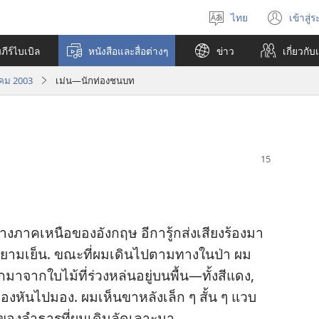
ไทย
เข้าสู่
เลือก
(เปิ
ภาษา
หน้า
ีร์ไบเบิล
หนังสือและสื่อต่างๆ
ข่าว
เกี่ยว​กับ
ใหม่
าคม 2003
เม่น—นักท่องชนบท
าง​ภาค​เหนือ​ของ​อังกฤษ อีกา​รู้ก​ส่ง​เสียง​ร้อง​มา​
าม​เย็น. ขณะ​ที่​ผม​เดิน​ไป​ตาม​ทาง​ใน​ป่า ผม​
​จาก​ใบ​ไม้​ที่​ร่วง​หล่น​อยู่​บน​พื้น—ทั้ง​สี​แดง,
​หัน​ไป​มอง. ผม​เห็น​ขา​หลัง​เล็ก ๆ สั้น ๆ แวบ​
ง​ของ​ลำธาร​ที่​ผม​เดิน​ลัด​เลาะ​มา.