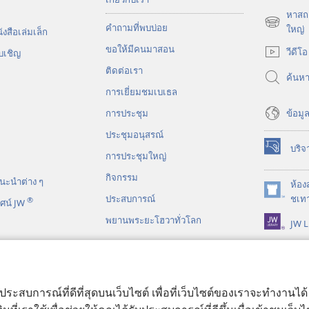
หาสถา
คำถามที่พบบ่อย
(เปิด
ใหญ่
งสือ​เล่ม​เล็ก
หน้าต่าง
ขอ​ให้​มี​คน​มา​สอน
วีดีโอ
บ​เชิญ
ใหม่)
ติด​ต่อ​เรา
ค้นห
การ​เยี่ยม​ชม​เบเธล
ข้อมูล
การประชุม
ประชุมอนุสรณ์
บริจ
(เปิด
การประชุมใหญ่
หน้าต่าง
กิจกรรม
นะ​นำ​ต่าง​ ๆ
ใหม่)
ห้อง
(เปิด
ประสบการณ์
ชเทา
®
ศน์ JW
หน้าต่าง
พยานพระยะโฮวาทั่วโลก
JW L
ใหม่)
ร์​ไบเบิล​แบบ​ละคร
บประสบการณ์ที่ดีที่สุดบนเว็บไซต์ เพื่อที่เว็บไซต์ของเราจะทำงานไ