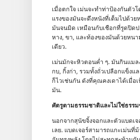
เมื่อ​ตกใจ เม่น​จะ​ทำ​ท่า​ป้องกัน​ตัว​โ
แรง​ของ​มัน​จะ​ดึง​หนัง​ที่​เต็ม​ไป​ด้ว
มัน​จน​มิด เหมือน​กับ​เชือก​ที่​รูด​ปิด​ป
หาง, ขา, และ​ท้อง​ของ​มัน​ด้วย​หนาม​แ
เดียว.
เม่น​มัก​จะ​หิว​ตอน​ค่ำ ๆ. มัน​กิน​แม
กบ, กิ้งก่า, รวม​ทั้ง​ถั่ว​เปลือก​แข็ง​และ
ก็​ไว​เช่น​กัน ดัง​ที่​คุณ​คง​เดา​ได้​เมื
มัน.
ศัตรู​ตาม​ธรรมชาติ​และ​ไม่​ใช่​ธรร
นอก​จาก​สุนัข​จิ้งจอก​และ​ตัว​แบดเจอร
เลย. แบดเจอร์​สามารถ​แกะ​เม่น​ที่​ม้วน
อัน​ทรง​พลัง โดย​ไม่​สะทก​สะท้าน​กับ​ข