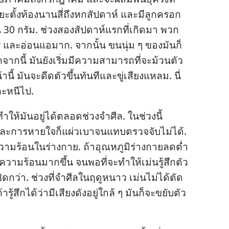
ะ​ตั้ง​ท้อง​นาน​สี่​ถึง​หก​สัปดาห์ และ​มี​ลูก​ครอก​
กิน 30 กรัม. ช่วง​สอง​สัปดาห์​แรก​ที่​เกิด​มา พวก​
ไร และ​อ่อนแอ​มาก. จาก​นั้น ขน​นุ่ม ๆ ของ​มัน​ก็​
​นี้ มัน​ยัง​เริ่ม​มี​ความ​สามารถ​ที่​จะ​ม้วน​ตัว​
ี้ มัน​จะ​ดีด​ตัว​ขึ้น​ทันที​และ​ขู่​เสียง​แหลม. นี่​
ะ​หนี​ไป.
​ให้​มัน​อยู่​ได้​ตลอด​ช่วง​จำศีล. ใน​ช่วง​นี้
ละ​การ​หายใจ​ก็​แผ่ว​เบา​จน​แทบ​ตรวจ​จับ​ไม่​ได้.
ความ​ร้อน​ใน​ร่าง​กาย. ถ้า​อุณหภูมิ​ร่าง​กาย​ลด​ต่ำ​
ความ​ร้อน​มาก​ขึ้น จน​พอ​ที่​จะ​ทำ​ให้​เม่น​รู้สึก​ตัว​
ิด​กว่า. ช่วง​ที่​จำศีล​ใน​ฤดู​หนาว เม่น​ไม่​ได้​ตัด​
ึก​ได้​ว่า​มี​เสียง​ดัง​อยู่​ใกล้ ๆ มัน​ก็​จะ​ขยับ​ตัว​