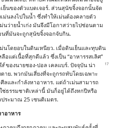
อ​เย็น​ของ​ตัว​แบดเจอร์. ส่วน​สุนัข​จิ้งจอก​นั้น​จัด​
​เม่น​ลง​ไป​ใน​น้ำ ซึ่ง​ทำ​ให้​เม่น​ต้อง​คลาย​ตัว​
ม่น​ว่าย​น้ำ​เก่ง มัน​จึง​มี​โอกาส​ว่าย​ไป​ซ่อน​ตาม​
น​ที่​มัน​จะ​ถูก​สุนัข​จิ้งจอก​จับ​กิน.
​โดย​อบ​ใน​ดิน​เหนียว. เมื่อ​ดิน​เย็น​และ​ทุบ​ดิน​
อ​แต่​เนื้อ​ที่​สุก​ดี​แล้ว ซึ่ง​เป็น “อาหาร​รส​เลิศ”
ีส์
ของ​นาย​ชอง-ปอล เคล​แบร์. ปัจจุบัน
น่า​
​ตาย. พวก​มัน​เสี่ยง​ที่​จะ​ถูก​รถ​ทับ​โดย​เฉพาะ​
าร​จำศีล​และ​กำลัง​หา​อาหาร. แต่​ถ้า​เม่น​สามารถ​
รรมชาติ​เหล่า​นี้ มัน​ก็​อยู่​ได้​ถึง​หก​ปี​หรือ​
​ยาว​ประมาณ 25 เซนติเมตร.
​หา​อาหาร
ฤษภาคม​ถึง​กรกฎาคม และ​จะ​ผสม​พันธุ์​ครั้ง​ที่​