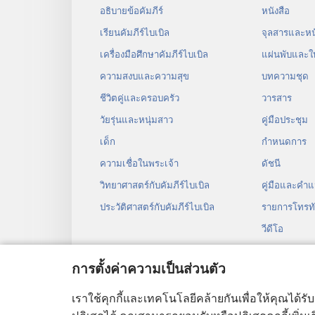
อธิบายข้อคัมภีร์
หนังสือ
เรียนคัมภีร์ไบเบิล
จุลสาร​และ​หนั
เครื่องมือศึกษาคัมภีร์ไบเบิล
แผ่น​พับ​และ​ใ
ความสงบและความสุข
บทความ​ชุด
ชีวิตคู่และครอบครัว
วารสาร
วัยรุ่น​และ​หนุ่ม​สาว
คู่มือ​ประชุม
เด็ก
กำหนด​การ
ความเชื่อในพระเจ้า
ดัชนี
วิทยาศาสตร์กับคัมภีร์ไบเบิล
คู่มือ​และ​คำ​แ
ประวัติศาสตร์กับคัมภีร์ไบเบิล
รายการโทรทั
วีดีโอ
เพลง
การตั้งค่าความเป็นส่วนตัว
ละคร​เสียง
การ​อ่าน​คัมภี
เราใช้คุกกี้และเทคโนโลยีคล้ายกันเพื่อให้คุณได้รั