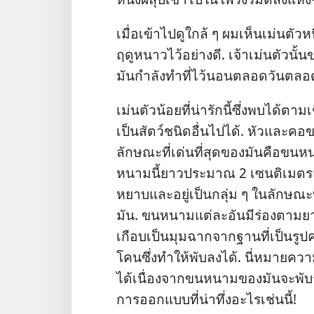
เมื่อ​เข้า​ไป​ดู​ใกล้ ๆ ผม​เห็น​เม่น​ตัว​
ฤดู​หนาว​ไว้​อย่าง​ดี. เจ้า​เม่น​ตัว​นั้
มัน​กำลัง​ทำ​ที่​ไว้​นอน​ตลอด​วัน​ตลอ
เม่น​ตัว​น้อย​ที่​น่า​รัก​นี้​ซึ่ง​พบ​ได้​ตา
เป็น​สัตว์​ชนิด​อื่น​ไป​ได้. หัว​และ​ค
ลักษณะ​ที่​เด่น​ที่​สุด​ของ​มัน​คือ​ขน​หน
หนาม​นี้​ยาว​ประมาณ 2 เซนติเมตร​
หยาบ​และ​อยู่​เป็น​กลุ่ม ๆ ใน​ลักษณะ​
มัน. ขน​หนาม​แต่​ละ​อัน​มี​ร่อง​ตาม​
เกือบ​เป็น​มุม​ฉาก​จาก​ฐาน​ที่​เป็น​รูป
โคน​ซึ่ง​ทำ​ให้​พับ​ลง​ได้. นี่​หมาย​ความ
ได้​เนื่อง​จาก​ขน​หนาม​ของ​มัน​จะ​พับ​
การ​ออก​แบบ​ที่​น่า​ทึ่ง​อะไร​เช่น​นี้!