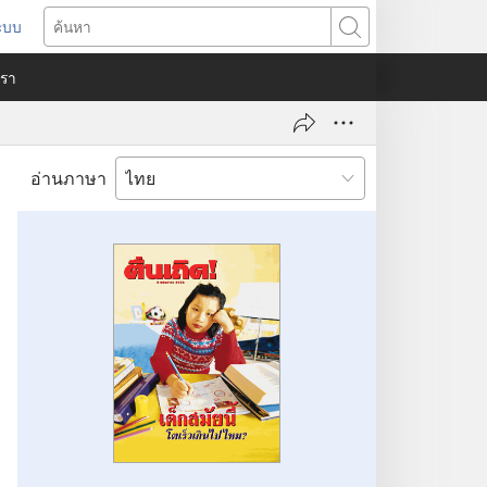
ระบบ
ด
ค้นหา
ต่าง
​เรา
)
อ่านภาษา