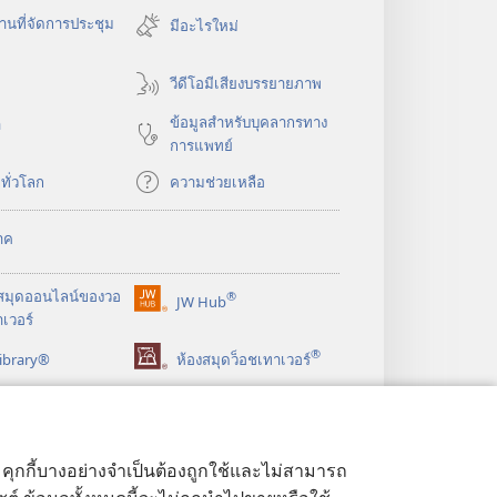
หน้าต่าง
นที่จัดการประชุม
มีอะไรใหม่
ใหม่)
วีดีโอมีเสียงบรรยายภาพ
ข้อมูล​สำหรับ​บุคลากร​ทาง​
า
การ​แพทย์
​ทั่ว​โลก
ความช่วยเหลือ
าค
สมุด
ออนไลน์
ของ
วอ
®
JW Hub
(เปิด
เวอร์
หน้าต่าง
®
ibrary®
ใหม่)
ห้องสมุดว็อชเทาเวอร์
ด้ คุกกี้บางอย่างจำเป็นต้องถูกใช้และไม่สามารถ