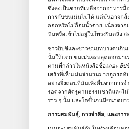
ซึ่ง​คง​เป็น​ซาก​ที่​เหลือ​จาก​อาหาร​มื้
การ​กับ​ขน​เม่น​ไม่​ได้ แต่​มัน​อาจ​กลิ้ง
ออก​หรือ​ไม่​ก็​จม​น้ำ​ตาย. เนื่อง​จาก​เ
หิน​หรือ​เข้า​ไป​อยู่​ใน​โพรง​ริม​ตลิ่ง ก่อ
ชาว​ยิปซี​และ​ชาว​ชนบท​บาง​คน​กิน​เม่น
นั้น​ให้​แตก ขน​เม่น​จะ​หลุด​ออก​มา​เหลื
ตาม​ที่​กล่าว​ใน​หนังสือ​ชื่อ​
เดอะ ยิปซ
เศร้า​ที่​เห็น​เม่น​จำนวน​มาก​ถูก​รถ​ทับ
อย่าง​ยิ่ง​ตอน​ที่​มัน​เพิ่ง​ตื่น​จาก​ก
รอด​จาก​ศัตรู​ตาม​ธรรมชาติ​และ​ไม่​ใช่​ธ
ราว ๆ นั้น และ​โต​ขึ้น​จน​มี​ขนาด
การ​ผสม​พันธุ์, การ​จำศีล, และ​การ
เม่น​จะ​ผสม​พันธุ์​กัน​ใน​ช่วง​เดือน​พ