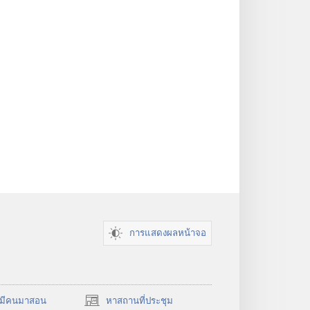
การแสดงผลหน้าจอ
​มี​คน​มา​สอน
หาสถานที่ประชุม
(เปิด