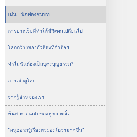
เม่น—นักท่องชนบท
การบาดเจ็บที่ทำให้ชีวิตผมเปลี่ยนไป
โลกกว้างของถั่วลิสงที่ต่ำต้อย
ทำไมฉันต้องเป็นบุตรบุญธรรม?
การเพ่งดูโลก
จากผู้อ่านของเรา
ค้นพบความลับของหูขนาดจิ๋ว
“หนูอยากรู้เรื่องพระยะโฮวามากขึ้น”