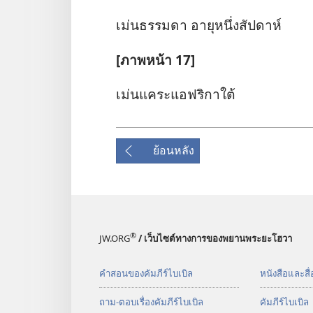
เม่น​ธรรมดา อายุ​หนึ่ง​สัปดาห์
[ภาพ​หน้า 17]
เม่น​แคระ​แอฟริกา​ใต้
ย้อนหลัง
®
JW.ORG
/ เว็บไซต์ทางการของพยานพระยะโฮวา
คำสอนของคัมภีร์ไบเบิล
หนังสือและสื่
ถาม-ตอบเรื่องคัมภีร์ไบเบิล
คัมภีร์​ไบเบิล