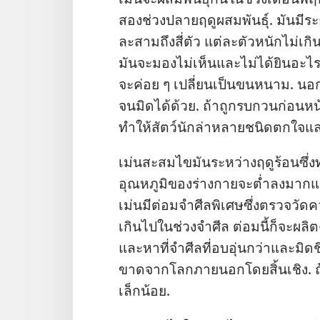
สอง​ช่วง​ปลาย​ฤดู​ผสม​พันธุ์. มัน​มี​ระย
ละ​สาม​ถึง​สี่​ตัว แต่​ละ​ตัว​หนัก​ไม่​เ
มัน​จะ​มอง​ไม่​เห็น​และ​ไม่​ได้​ยิน​อะ
จะ​ค่อย ๆ เปลี่ยน​เป็น​ขน​หนาม. นอก​จาก
จน​มิด​ได้​ด้วย. ถ้า​ถูก​รบกวน​ก่อน​หน้า​น
ทำ​ให้​สัตว์​นัก​ล่า​หลาย​ชนิด​ตกใจ​แล
เม่น​สะสม​ไขมัน​ระหว่าง​ฤดู​ร้อน​ซึ่ง​ทำ
อุณหภูมิ​ของ​ร่าง​กาย​จะ​ต่ำ​ลง​มาก​แ
เม่น​มี​ต่อม​จำศีล​พิเศษ​ซึ่ง​ตรวจ​วัด​
เกิน​ไป​ใน​ช่วง​จำศีล ต่อม​นี้​ก็​จะ​ผลิต​
และ​หา​ที่​จำศีล​ที่​อบอุ่น​กว่า​และ​มิดช
ขาด​จาก​โลก​ภาย​นอก​โดย​สิ้นเชิง. ถ้า​รู้ส
เล็ก​น้อย.