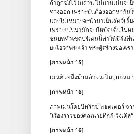
ถ้า​ถูก​ขัง​ไว้​ใน​สวน ไม่​นาน​เม่น​จะ​ป
ทาง​ออก เพราะ​มัน​ต้อง​ออก​หา​กิน​ใน​พื้น
และ​ไม่​เหมาะ​จะ​นำ​มา​เป็น​สัตว์​เลี้ยง​ใ
เพราะ​เม่น​ป่า​มัก​จะ​มี​หมัด​เต็ม​ไป​หมด.
ชนบท​ทั่ว​เขต​บริเตน​นี้​ทำ​ให้​มี​สิ่ง​ที่​น
ยะโฮวา​พระเจ้า พระ​ผู้​สร้าง​ของ​เรา
[ภาพ​หน้า 15]
เม่น​ตัว​หนึ่ง​ม้วน​ตัว​จน​เป็น​ลูก​กลม 
[ภาพ​หน้า 16]
ภาพ​เม่น​โดย​บีทริกซ์ พอตเตอร์ จาก​หน
“เรื่อง​ราว​ของ​คุณนาย​ทิกกี-วิงเคิล”
[ภาพ​หน้า 16]