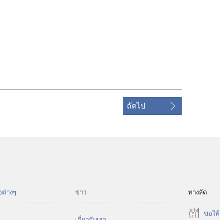
ถัดไป
อต่างๆ
ข่าว
ทางลัด
ขอ​ให้
เกี่ยว​กับ​เรา