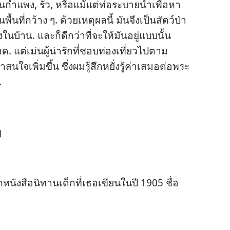
ีน​กำแพง, รั้ว, หรือ​แม้​แต่​ท่อ​ระบาย​น้ำ​เพื่อ​หา​
​ที่​กว้าง ๆ. ด้วย​เหตุ​ผล​นี้ มัน​จึง​เป็น​สัตว์​ป่า​
น​บ้าน. และ​ก็​ดี​กว่า​ที่​จะ​ให้​มัน​อยู่​แบบ​นั้น
 แต่​เม่น​ผู้​น่า​รัก​ที่​ชอบ​ท่อง​เที่ยว​ไป​ตาม​
่า​สนใจ​เพิ่ม​ขึ้น ซึ่ง​ผม​รู้สึก​หยั่ง​รู้​ค่า​เสมอ​ต่อ​พระ​
.
ๆ
ังสือ​นิทาน​เด็ก​ที่​เธอ​เขียน​ใน​ปี 1905 ชื่อ