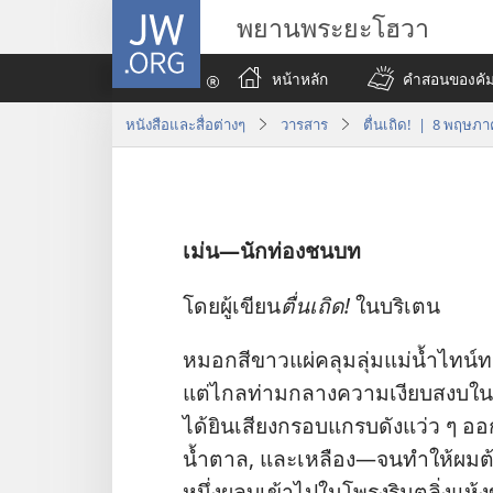
JW.ORG
พยานพระยะโฮวา
หน้าหลัก
คำสอนของคัมภ
หนังสือและสื่อต่างๆ
วารสาร
ตื่นเถิด! | 8 พฤษภ
เม่น—นัก​ท่อง​ชนบท
โดย​ผู้​เขียน​
ตื่นเถิด!
ใน​บริเตน
หมอก​สี​ขาว​แผ่​คลุม​ลุ่ม​แม่น้ำ​ไทน์​ท
แต่​ไกล​ท่ามกลาง​ความ​เงียบ​สงบ​ใน​ย
ได้​ยิน​เสียง​กรอบแกรบ​ดัง​แว่ว ๆ ออก​มา
น้ำตาล, และ​เหลือง—จน​ทำ​ให้​ผม​ต้อง
หนึ่ง​ผลุบ​เข้า​ไป​ใน​โพรง​ริม​ตลิ่ง​แห้