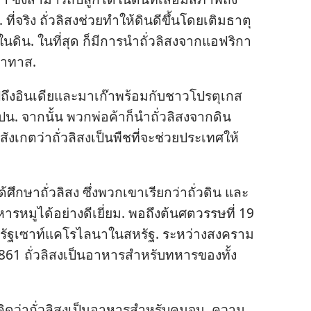
่​จริง ถั่ว​ลิสง​ช่วย​ทำ​ให้​ดิน​ดี​ขึ้น​โดย​เติม​ธาตุ​
​ดิน. ใน​ที่​สุด ก็​มี​การ​นำ​ถั่ว​ลิสง​จาก​แอฟริกา​
ค้า​ทาส.
​ถึง​อินเดีย​และ​มาเก๊า​พร้อม​กับ​ชาว​โปรตุเกส
ปน. จาก​นั้น พวก​พ่อค้า​ก็​นำ​ถั่ว​ลิสง​จาก​ดิน
น​สังเกต​ว่า​ถั่ว​ลิสง​เป็น​พืช​ที่​จะ​ช่วย​ประเทศ​ให้​
กษา​ถั่ว​ลิสง ซึ่ง​พวก​เขา​เรียก​ว่า​ถั่ว​ดิน และ​
าหาร​หมู​ได้​อย่าง​ดี​เยี่ยม. พอ​ถึง​ต้น​ศตวรรษ​ที่ 19
​ค้า​ที่​รัฐ​เซาท์แคโรไลนา​ใน​สหรัฐ. ระหว่าง​สงคราม​
 1861 ถั่ว​ลิสง​เป็น​อาหาร​สำหรับ​ทหาร​ของ​ทั้ง​
ิด​ว่า​ถั่ว​ลิสง​เป็น​อาหาร​สำหรับ​คน​จน. ความ​