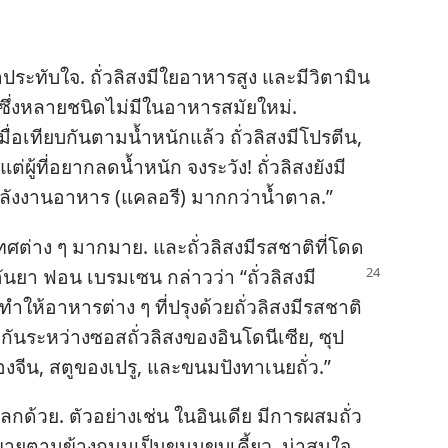
า​ประทับใจ. ถั่ว​ลิสง​มี​ใย​อาหาร​สูง และ​มี​วิตามิน
ซึ่ง​หลาย​ชนิด​ไม่​มี​ใน​อาหาร​สมัย​ใหม่.
มื่อ​เทียบ​กัน​ตาม​น้ำหนัก​แล้ว ถั่ว​ลิสง​มี​โปรตีน,
ต่​ผู้​ที่​อยาก​ลด​น้ำหนัก จง​ระวัง! ถั่ว​ลิสง​ยัง​มี
“พลังงาน​อาหาร (แคลอรี) มาก​กว่า​น้ำตาล.”
ทศ​ต่าง ๆ มาก​มาย. และ​ถั่ว​ลิสง​มี​รสชาติ​ที่​โดด​
ัน​ยา ฟอน เบรมเซน กล่าว​ว่า “ถั่ว​ลิสง​มี​
ให้​อาหาร​ต่าง ๆ ที่​ปรุง​ด้วย​ถั่ว​ลิสง​มี​รสชาติ​
​กัน​ระหว่าง​ซอส​ถั่ว​ลิสง​ของ​อินโดนีเซีย, ซุป​
​จีน, สตู​ของ​เปรู, และ​ขนมปัง​ทา​เนย​ถั่ว.”
ั่ว​โลก​ด้วย. ตัว​อย่าง​เช่น ใน​อินเดีย มี​การ​ผสม​ถั่ว​
เร่​ขาย​ตาม​ข้าง​ถนน​เป็น​ขนม​ขบ​เคี้ยว. น่า​สนใจ