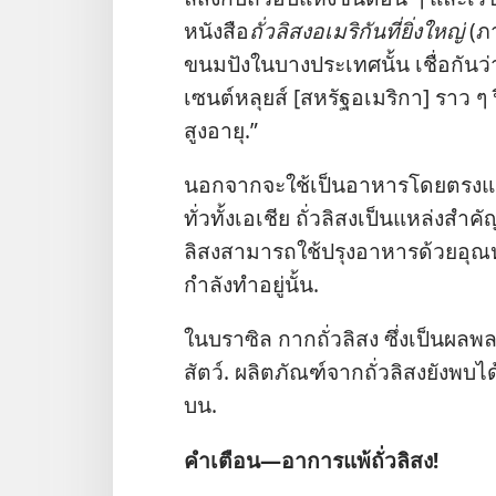
หนังสือ​
ถั่ว​ลิสง​อเมริกัน​ที่​ยิ่ง​ใหญ่
(ภา
ขนมปัง​ใน​บาง​ประเทศ​นั้น เชื่อ​กัน​ว่า
เซนต์​หลุยส์ [สหรัฐ​อเมริกา] ราว ๆ ปี
สูง​อายุ.”
นอก​จาก​จะ​ใช้​เป็น​อาหาร​โดย​ตรง​แล้
ทั่ว​ทั้ง​เอเชีย ถั่ว​ลิสง​เป็น​แหล่ง​สำคั
ลิสง​สามารถ​ใช้​ปรุง​อาหาร​ด้วย​อุณหภู
กำลัง​ทำ​อยู่​นั้น.
ใน​บราซิล กาก​ถั่ว​ลิสง ซึ่ง​เป็น​ผล​พล
สัตว์. ผลิตภัณฑ์​จาก​ถั่ว​ลิสง​ยัง​พบ​ไ
บน.
คำ​เตือน—อาการ​แพ้​ถั่ว​ลิสง!