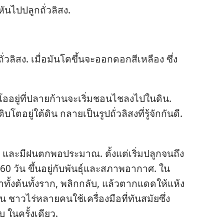
น​ไป​ปลูก​ถั่ว​ลิสง.
ั่ว​ลิสง. เมื่อ​มัน​โต​ขึ้น​จะ​ออก​ดอก​สี​เหลือง ซึ่ง​
อ​อยู่​ที่​ปลาย​ก้าน​จะ​เริ่ม​ชอน​ไช​ลง​ไป​ใน​ดิน.
อยู่​ใต้​ดิน กลาย​เป็น​รูป​ถั่ว​ลิสง​ที่​รู้​จัก​กัน​ดี.
ละ​มี​ฝน​ตก​พอ​ประมาณ. ตั้ง​แต่​เริ่ม​ปลูก​จน​ถึง​
160 วัน ขึ้น​อยู่​กับ​พันธุ์​และ​สภาพ​อากาศ. ใน​
มา​ทั้ง​ต้น​ทั้ง​ราก, พลิก​กลับ, แล้ว​ตาก​แดด​ให้​แห้ง​
ัน ชาว​ไร่​หลาย​คน​ใช้​เครื่อง​มือ​ที่​ทัน​สมัย​ซึ่ง​
 ใน​ครั้ง​เดียว.