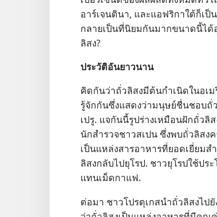
อาร์เจนตินา, และ​แอฟริกา​ใต้​ก็​เป็น​ปร
กลาย​เป็น​ที่​นิยม​กัน​มาก​ขนาด​นี้​ได้​อย
ลิสง?
ประวัติ​อัน​ยาว​นาน
คิด​กัน​ว่า​ถั่ว​ลิสง​มี​ต้น​กำเนิด​ใน​อเมริก
รู้​จัก​กัน​ซึ่ง​แสดง​ว่า​มนุษย์​ชื่น​ชอบ​ถั่
เปรู. แจกัน​นี้​รูป​ร่าง​เหมือน​ฝัก​ถั่ว​ลิ
นัก​สำรวจ​ชาว​สเปน ซึ่ง​พบ​ถั่ว​ลิสง​ครั
เป็น​แหล่ง​สาร​อาหาร​ที่​ยอด​เยี่ยม​สำ
ลิสง​กลับ​ไป​ยุโรป. ชาว​ยุโรป​ใช้​ประโยช
แทน​เม็ด​กาแฟ.
ต่อ​มา ชาว​โปรตุเกส​นำ​ถั่ว​ลิสง​ไป​ยัง​
ว่า​ถั่ว​ลิสง​เป็น​แหล่ง​อาหาร​ที่​มี​คุณค