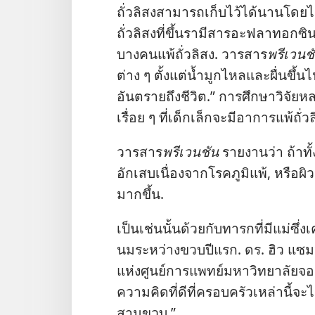
ถั่ว​ลิสง​สามารถ​เก็บ​ไว้​ได้​นาน​โดย​ไม
ถั่ว​ลิสง​ที่​ขึ้น​รา​มี​สาร​อะฟลาทอกซิ
บาง​คน​แพ้​ถั่ว​ลิสง. วารสาร​
พรีเวนช
ต่าง ๆ ตั้ง​แต่​น้ำมูก​ไหล​และ​ผื่น​ขึ้น​ไ
อันตราย​ถึง​ชีวิต.” การ​ศึกษา​วิจัย​ห
เรื่อย ๆ ที่​เด็ก​เล็ก​จะ​มี​อาการ​แพ้​ถั่ว​
วารสาร​
พรีเวนชัน
รายงาน​ว่า ถ้า​ทั้ง
อักเสบ​เนื่อง​จาก​โรค​ภูมิ​แพ้, หรือ​ผิวหน
มาก​ขึ้น.
เป็น​เช่น​นั้น​ด้วย​กับ​ทารก​ที่​มี​แม่​ซึ่ง
นม​ระหว่าง​ขวบ​ปี​แรก. ดร. ฮิว แซ
แห่ง​ศูนย์​การ​แพทย์​มหาวิทยาลัย​จอ
ความ​คิด​ที่​ดี​ที่​ครอบครัว​เหล่า​นี้​จะ​ไ
สาม​ขวบ.”