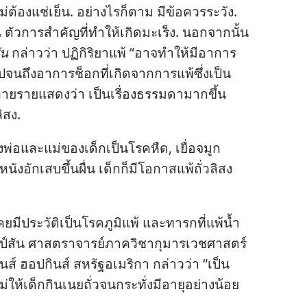
่​ต้อง​แช่​เย็น. อย่าง​ไร​ก็​ตาม มี​ข้อ​ควร​ระวัง.
น ตัวการ​สำคัญ​ที่​ทำ​ให้​เกิด​มะเร็ง. นอก​จาก​นั้น
ัน
กล่าว​ว่า ปฏิกิริยา​แพ้ “อาจ​ทำ​ให้​มี​อาการ​
ป​จน​ถึง​อาการ​ช็อก​ที่​เกิด​จาก​การ​แพ้​ซึ่ง​เป็น​
ลาย​ราย​แสดง​ว่า เป็น​เรื่อง​ธรรมดา​มาก​ขึ้น​
ลิสง.
​พ่อ​และ​แม่​ของ​เด็ก​เป็น​โรค​หืด, เยื่อ​จมูก​
ัง​อักเสบ​ขึ้น​ผื่น เด็ก​ก็​มี​โอกาส​แพ้​ถั่ว​ลิสง​
​เคย​มี​ประวัติ​เป็น​โรค​ภูมิ​แพ้ และ​ทารก​ที่​แพ้​น้ำ​
มป์สัน ศาสตราจารย์​ภาค​วิชา​กุมารเวชศาสตร์​
นส์ ฮอปกินส์ สหรัฐ​อเมริกา กล่าว​ว่า “เป็น​
ม่​ให้​เด็ก​กิน​เนย​ถั่ว​จน​กระทั่ง​มี​อายุ​อย่าง​น้อย​