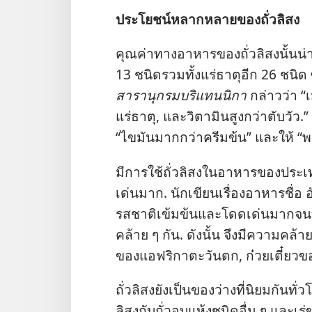
ประโยชน์​หลาก​หลาย​ของ​ถั่ว​ลิสง
คุณค่า​ทาง​อาหาร​ของ​ถั่ว​ลิสง​นั้น​น่
13 ชนิด​รวม​ทั้ง​แร่​ธาตุ​อีก 26 ชนิด 
สารานุกรม​บริแทนนิกา
กล่าว​ว่า “เ
แร่​ธาตุ, และ​วิตามิน​สูง​กว่า​ตับ​วัว.” แ
“ไขมัน​มาก​กว่า​ครีม​ข้น” และ​ให้ 
มี​การ​ใช้​ถั่ว​ลิสง​ใน​อาหาร​ของ​ประเ
เด่น​มาก. นัก​เขียน​เรื่อง​อาหาร​ชื่อ
อ
รสชาติ​เข้มข้น​และ​โดด​เด่น​มาก​จน​ทำ​
คล้าย ๆ กัน. ดัง​นั้น จึง​มี​ความ​คล้าย
ของ​แอฟริกา​ตะวัน​ตก, ก๋วยเตี๋ยว​ของ
ถั่ว​ลิสง​ยัง​เป็น​ของ​ว่าง​ที่​นิยม​กัน​ท
ลิสง​กับ​ถั่ว​อบ​แห้ง​ชนิด​อื่น ๆ และ​