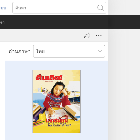
ระบบ
ด
ค้นหา
ต่าง
​เรา
)
อ่านภาษา