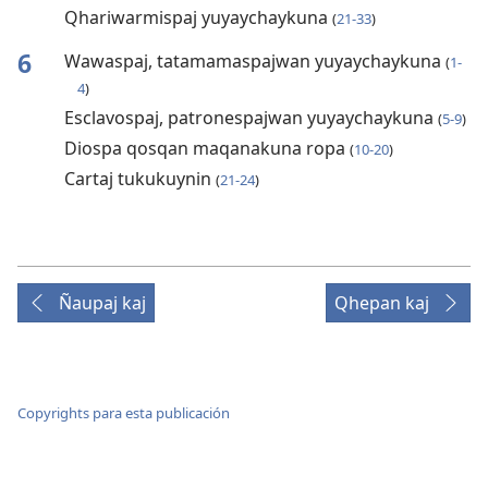
Qhariwarmispaj yuyaychaykuna
(
21-33
)
6
Wawaspaj, tatamamaspajwan yuyaychaykuna
(
1-
4
)
Esclavospaj, patronespajwan yuyaychaykuna
(
5-9
)
Diospa qosqan maqanakuna ropa
(
10-20
)
Cartaj tukukuynin
(
21-24
)
Ñaupaj kaj
Qhepan kaj
Copyrights para esta publicación