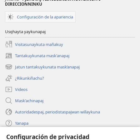
DIRECCIONNINKU
Configuración de la apariencia
Usqhayta yaykunapaj
Visitasunaykuta mañakuy
Tantakuykunata mask'anapaj
(opens
new
Jatun tantakuykunata mask’anapaj
(opens
window)
new
¿Rikunkiñachu?
window)
Videos
Maskʼachinapaj
Autoridadespaj, periodistaspajwan willaykuna
Yanapa
Configuración de privacidad
Donaciones