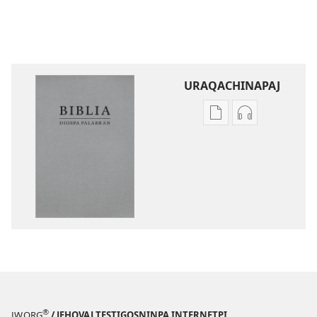
URAQACHINAPAJ
Publicacionta
Grabasqata
uraqachinapaj
uraqachinapa
Biblia
Biblia
Diospa
Diospa
Palabran
Palabran
®
JW.ORG
/ JEHOVAJ TESTIGOSNINPA INTERNETPI