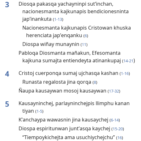
3
Diosqa pakasqa yachayninpi sutʼinchan,
nacionesmanta kajkunapis bendicionesninta
japʼinankuta
(
1-13
)
Nacionesmanta kajkunapis Cristowan khuska
herenciata japʼenqanku
(
6
)
Diospa wiñay munaynin
(
11
)
Pabloqa Diosmanta mañakun, Efesomanta
kajkuna sumajta entiendeyta atinankupaj
)
(
14-21
4
Cristoj cuerponqa sumaj ujchasqa kashan
(
1-16
)
Runasta regalosta jina qorqa
(
8
)
Ñaupa kausaywan mosoj kausaywan
(
17-32
)
5
Kausayninchej, parlayninchejpis llimphu kanan
tiyan
(
1-5
)
Kʼanchaypa wawasnin jina kausaychej
(
6-14
)
Diospa espiritunwan juntʼasqa kaychej
(
15-20
)
“Tiempoykichejta ama usuchiychejchu”
(
16
)