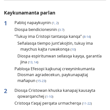
Kaykunamanta parlan
1
Pabloj napaykuynin
(
1, 2
)
Diospa bendicionesnin
(
3-7
)
“Tukuy ima Cristopi tantasqa kanqa”
(
8-14
)
Señalasqa tiempo juntʼakojtin, tukuy ima
maychus kajta ruwakonqa
(
10
)
Diospa espiritunwan sellasqa kayqa, garantía
jina
(
13, 14
)
Pabloqa Efesopi kajkunaj creeyninkumanta
Diosman agradecekun, paykunapajtaj
mañapun
(
15-23
)
2
Diosqa Cristowan khuska kanapaj kausayta
qowarqanchej
(
1-10
)
Cristoqa tʼaqaj perqata urmacherqa
(
11-22
)