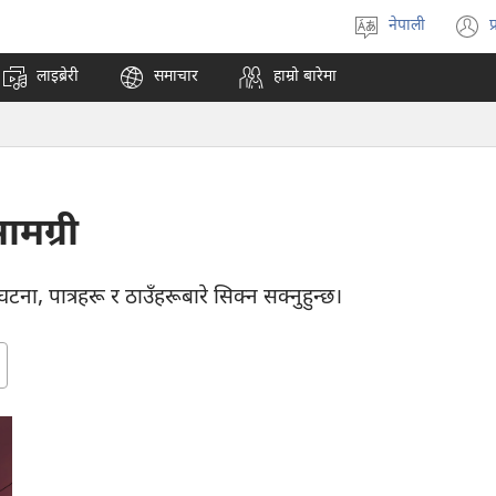
नेपाली
प
भाषा
(
रोज्ने
अ
लाइब्रेरी
समाचार
हाम्रो बारेमा
ट
न
पृ
ख
मग्री
ना, पात्रहरू र ठाउँहरूबारे सिक्न सक्नुहुन्छ।