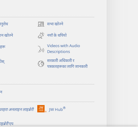
अनुरोध
सभा खोज्ने
(ब्राउजरको
अर्को
न खोज्ने
नयाँ के थपियो
ट्याबमा
नयाँ
Videos with Audio
ोहरू
पृष्ठ
Descriptions
खुल्नेछ)
सरकारी अधिकारी र
ोस्‌
पत्रकारहरूका लागि जानकारी
ान
®
ीधरहरा अनलाइन लाइब्रेरी
JW Hub
(ब्राउजरको
अर्को
ब्रेरी
एप
ट्याबमा
नयाँ
पृष्ठ