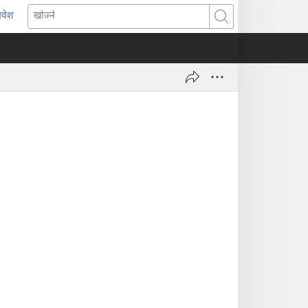
्रवेश
ब्राउजरको
खोज्ने
र्को
्याबमा
याँ
ष्ठ
ुल्नेछ)