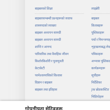
बाइबलको शिक्षा
लाइब्रेरी
बाइबलसम्बन्धी प्रश्‍नहरूको जवाफ
बाइबल
शास्त्रपदको व्याख्या
किताबहरू
बाइबल अध्ययन सामग्री
पुस्तिकाहरू
बाइबल अध्ययन सामग्री
पर्चा र निमन्त्रणा
शान्ति र आनन्द
शृङ्‌खलाबद्ध ल
पारिवारिक तथा वैवाहिक जीवन
पत्रिकाहरू
किशोरकिशोरी र युवायुवती
अभ्यास पुस्तिका
केटाकेटी
कार्यक्रमहरू
परमेश्‍वरमाथिको विश्‍वास
सूचीहरू
विज्ञान र बाइबल
निर्देशिका
बाइबल तथा इतिहास
JW ब्रोडकास्टिङ
भिडियोहरू
सङ्‌गीत
गोपनीयता सेटिङहरू