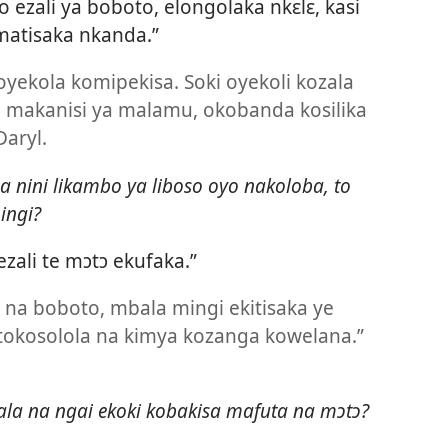
 ezali ya boboto, elongolaka nkɛlɛ, kasi
matisaka nkanda.”
yekola komipekisa. Soki oyekoli kozala
 makanisi ya malamu, okobanda kosilika
aryl.
 nini likambo ya liboso oyo nakoloba, to
ingi?
ezali te mɔtɔ ekufaka.”
 na boboto, mbala mingi ekitisaka ye
osolola na kimya kozanga kowelana.”​
la na ngai ekoki kobakisa mafuta na mɔtɔ?