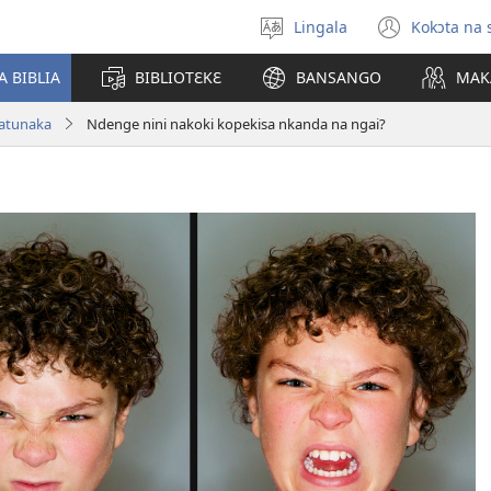
Lingala
Kokɔta na 
Poná
(fungo
monɔkɔ
fenɛtr
A BIBLIA
BIBLIOTƐKƐ
BANSANGO
MAK
mosus
batunaka
Ndenge nini nakoki kopekisa nkanda na ngai?