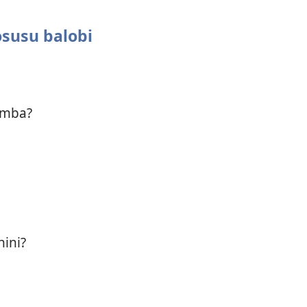
susu balobi
mba?
ini?