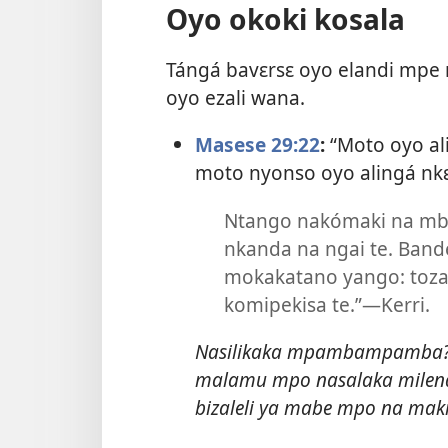
Oyo okoki kosala
Tángá bavɛrsɛ oyo elandi mpe
oyo ezali wana.
Masese 29:22
:
“Moto oyo al
moto nyonso oyo alingá nkɛ
Ntango nakómaki na mbul
nkanda na ngai te. Band
mokakatano yango: tozal
komipekisa te.”​—Kerri.
Nasilikaka mpambampamba? So
malamu mpo nasalaka milende
bizaleli ya mabe mpo na maki