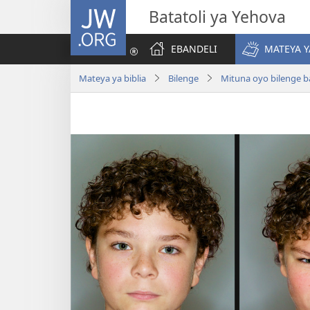
JW.ORG
Batatoli ya Yehova
EBANDELI
MATEYA Y
Mateya ya biblia
Bilenge
Mituna oyo bilenge 