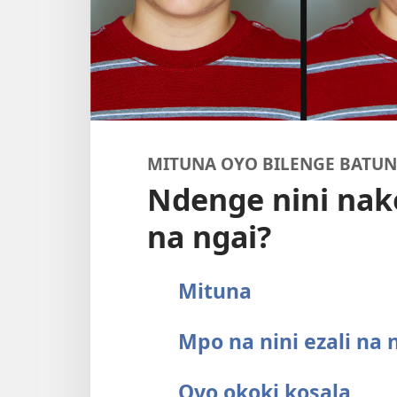
MITUNA OYO BILENGE BATU
Ndenge nini nak
na ngai?
Mituna
Mpo na nini ezali na 
Oyo okoki kosala