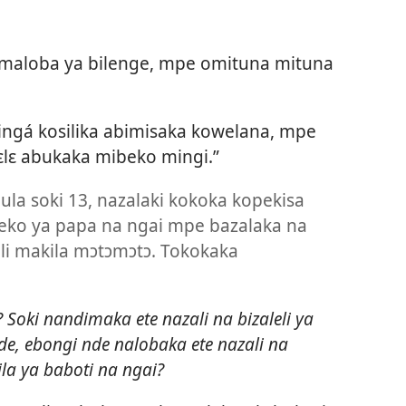
 maloba ya bilenge, mpe omituna mituna
ingá kosilika abimisaka kowelana, mpe
lɛ abukaka mibeko mingi.”
a soki 13, nazalaki kokoka kopekisa
eko ya papa na ngai mpe bazalaka na
i makila mɔtɔmɔtɔ. Tokokaka
ki nandimaka ete nazali na bizaleli ya
, ebongi nde nalobaka ete nazali na
la ya baboti na ngai?