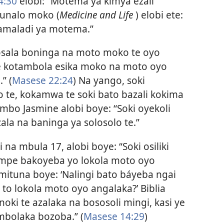
4:30
elobi: “Motema ya kimya ezali
lunalo moko (
Medicine and Life
) elobi ete:
amaladi ya motema.”
Kosala boninga na moto moko te oyo
 te kotambola esika moko na moto oyo
” (
Masese 22:24
) Na yango, soki
 te, kokamwa te soki bato bazali kokima
bo Jasmine alobi boye: “Soki oyekoli
ala na baninga ya solosolo te.”
 na mbula 17, alobi boye: “Soki osiliki
mpe bakoyeba yo lokola moto oyo
tuna boye: ‘Nalingi bato báyeba ngai
to lokola moto oyo angalaka?’ Biblia
oki te azalaka na bososoli mingi, kasi ye
bolaka bozoba.” (
Masese 14:29
)