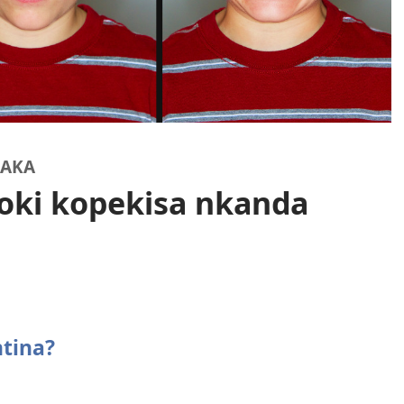
NAKA
oki kopekisa nkanda
ntina?