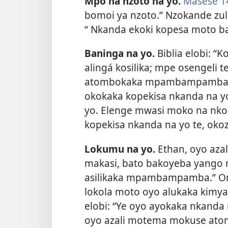
Mpo na nzoto na yo.
Masese 1
bomoi ya nzoto.” Nzokande zu
“ Nkanda ekoki kopesa moto b
Baninga na yo.
Biblia elobi: “
alingá kosilika; mpe osengeli
atombokaka mpambampamba.
okokaka kopekisa nkanda na yo
yo. Elenge mwasi moko na nkom
kopekisa nkanda na yo te, okoz
Lokumu na yo.
Ethan, oyo azali
makasi, bato bakoyeba yango 
asilikaka mpambampamba.” Omi
lokola moto oyo alukaka kimya 
elobi: “Ye oyo ayokaka nkanda n
oyo azali motema mokuse atom