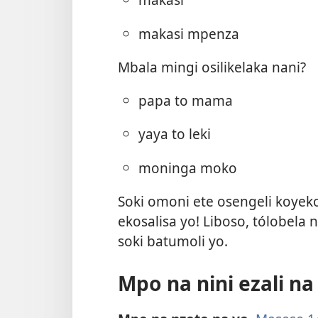
makasi mpenza
Mbala mingi osilikelaka nani?
papa to mama
yaya to leki
moninga moko
Soki omoni ete osengeli koyeko
ekosalisa yo! Liboso, tólobela
soki batumoli yo.
Mpo na nini ezali na