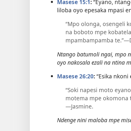
Masese 15:1
:
“Eyano, ntango
liloba oyo epesaka mpasi e
“Mpo olonga, osengeli ko
na boboto mpe kobatela
mpambampamba te.”​—D
Ntango batumoli ngai, mpo na
oyo nakosala ezali na ntina m
Masese 26:20
:
“Esika nkoni 
“Soki napesi moto eyano
motema mpe okomona tok
—Jasmine.
Ndenge nini maloba mpe misa