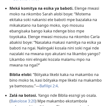
Meká komitya na esika ya baboti.
Elenge mwasi
moko na nkombo Sarah alobi boye: “Motema
ekitaka soki nakanisi ete baboti mpe bazalaka na
mikakatano na bango moko, oyo mosusu
ebangisaka bango kaka ndenge biso mpe
toyokaka. Elenge mwasi mosusu na nkombo Carla
abakisi boye: “Nasalaka makasi namitya na esika ya
baboti na ngai. Nalingaki kosala nini soki ngai nde
nazalaki na mwana oyo akutani na likambo yango?
Likambo nini elingaki kozala malamu mpo na
mwana na ngai?”
Biblia elobi:
“Bótyaka likebi kaka na makambo na
bino moko te, kasi bótyaka mpe likebi na makambo
ya bamosusu.”​—
Bafilipi 2:4
.
Zalá na botosi.
Yango nde Biblia esɛngi yo osala.
(
Bakolose 3:20
) Mpe makambo ekotambola