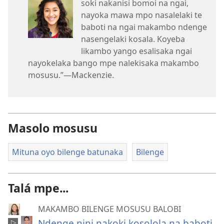
soki nakanisi bomoi na ngai,
nayoka mawa mpo nasalelaki te
baboti na ngai makambo ndenge
nasengelaki kosala. Koyeba
likambo yango esalisaka ngai
nayokelaka bango mpe nalekisaka makambo
mosusu.”​—Mackenzie.
Masolo mosusu
Mituna oyo bilenge batunaka
Bilenge
Talá mpe...
MAKAMBO BILENGE MOSUSU BALOBI
Ndenge nini nakoki kosolola na baboti