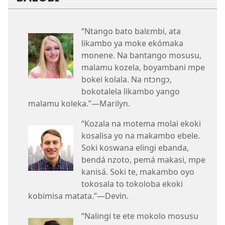
“Ntango bato balɛmbi, ata
likambo ya moke ekómaka
monene. Na bantango mosusu,
malamu kozela, boyambani mpe
bokei kolala. Na ntɔngɔ,
bokotalela likambo yango
malamu koleka.”​—Marilyn.
“Kozala na motema molai ekoki
kosalisa yo na makambo ebele.
Soki koswana elingi ebanda,
bendá nzoto, pemá makasi, mpe
kanisá. Soki te, makambo oyo
tokosala to tokoloba ekoki
kobimisa matata.”​—Devin.
“Nalingi te ete mokolo mosusu