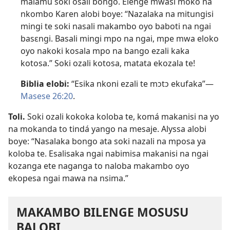
malamu soki osali bongo. Elenge mwasi moko na
nkombo Karen alobi boye: “Nazalaka na mitungisi
mingi te soki nasali makambo oyo baboti na ngai
basɛngi. Basali mingi mpo na ngai, mpe mwa eloko
oyo nakoki kosala mpo na bango ezali kaka
kotosa.” Soki ozali kotosa, matata ekozala te!
Biblia elobi:
“Esika nkoni ezali te mɔtɔ ekufaka”​—
Masese 26:20
.
Toli.
Soki ozali kokoka koloba te, komá makanisi na yo
na mokanda to tindá yango na mesaje. Alyssa alobi
boye: “Nasalaka bongo ata soki nazali na mposa ya
koloba te. Esalisaka ngai nabimisa makanisi na ngai
kozanga ete naganga to naloba makambo oyo
ekopesa ngai mawa na nsima.”
MAKAMBO BILENGE MOSUSU
BALOBI