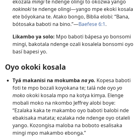
ekozala
mingi
te ndenge olingi to okozwa yango
nokinoki
te ndenge olingi​—yango mpe ekoki kosala
ete bóyokana te. Atako bongo, Biblia elobi: “Bana,
bótosaka baboti na bino.”​—
Baefese 6:1
.
Likambo ya solo:
Mpo baboti bápesa yo bonsomi
mingi, bakotala ndenge ozali kosalela bonsomi oyo
basí bapesi yo.
Oyo okoki kosala
Tyá makanisi na mokumba
na yo.
Kopesa baboti
foti te mpo bozali koyokana te; talá nde oyo
yo
moko
okoki kosala mpo na kotya kimya. Elenge
mobali moko na nkombo Jeffrey alobi boye:
“Ezalaka kaka te makambo oyo baboti balobi nde
ebakisaka matata; ezalaka nde ndenge oyo otaleli
yango. Kozongisa maloba na boboto esalisaka
mingi mpo makambo ebonga.”