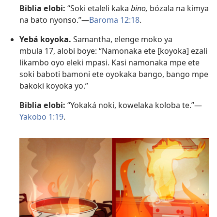
Biblia elobi:
“Soki etaleli kaka
bino,
bózala na kimya
na bato nyonso.”​—
Baroma 12:18
.
Yebá koyoka.
Samantha, elenge moko ya
mbula 17, alobi boye: “Namonaka ete [koyoka] ezali
likambo oyo eleki mpasi. Kasi namonaka mpe ete
soki baboti bamoni ete oyokaka bango, bango mpe
bakoki koyoka yo.”
Biblia elobi:
“Yokaká noki, kowelaka koloba te.”​—
Yakobo 1:19
.