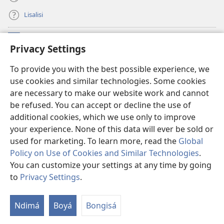
Lisalisi
Makabo
(fungolá
Privacy Settings
fenɛtrɛ
mosusu)
Watchtower Mikanda oyo ezali na Internet
To provide you with the best possible experience, we
(fungolá
use cookies and similar technologies. Some cookies
fenɛtrɛ
®
JW Hub
mosusu)
are necessary to make our website work and cannot
(fungolá
be refused. You can accept or decline the use of
fenɛtrɛ
®
Programɛ
JW Library
mosusu)
additional cookies, which we use only to improve
your experience. None of this data will ever be sold or
used for marketing. To learn more, read the
Global
Policy on Use of Cookies and Similar Technologies
.
Copyright
© 2026 Watch Tower Bible and Tract Society of Pennsylvania.
You can customize your settings at any time by going
NDENGE YA KOSALELA
|
MIBEKO YA KOBOMBA MAKAMBO YA MOTO
to
Privacy Settings
.
|
PRIVACY SETTINGS
Ndimá
Boyá
Bongisá