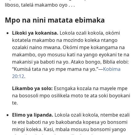
liboso, talelá makambo oyo . . .
Mpo na nini matata ebimaka
Likoki ya kokanisa.
Lokola ozali kokola, okómi
kotatela makambo na mozindo koleka ntango
ozalaki naino mwana. Okómi mpe kokangama na
makambo, oyo mosusu kati na yango eyokani te na
makanisi ya baboti na yo. Atako bongo, Biblia elobi:
“Kumisá tata na yo mpe mama na yo.”​—
Kobima
20:12
.
Likambo ya solo:
Esɛngaka kozala na mayele mpe
na bososoli mpo osilikela moto te ata soki boyokani
te.
Elimo ya lipanda.
Lokola ozali kokola, ntembe ezali
te ete baboti na yo bakobanda kopesa yo bonsomi
mingi koleka. Kasi, mbala mosusu bonsomi yango