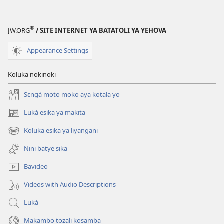
®
JW.ORG
/ SITE INTERNET YA BATATOLI YA YEHOVA
Appearance Settings
Koluka nokinoki
Sɛngá moto moko aya kotala yo
Luká esika ya makita
(fungolá
fenɛtrɛ
Koluka esika ya liyangani
(fungolá
mosusu)
fenɛtrɛ
Nini batye sika
mosusu)
Bavideo
Videos with Audio Descriptions
Luká
Makambo tozali kosamba