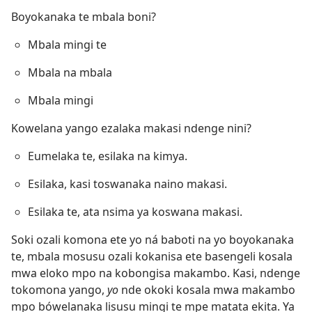
Boyokanaka te mbala boni?
Mbala mingi te
Mbala na mbala
Mbala mingi
Kowelana yango ezalaka makasi ndenge nini?
Eumelaka te, esilaka na kimya.
Esilaka, kasi toswanaka naino makasi.
Esilaka te, ata nsima ya koswana makasi.
Soki ozali komona ete yo ná baboti na yo boyokanaka
te, mbala mosusu ozali kokanisa ete basengeli kosala
mwa eloko mpo na kobongisa makambo. Kasi, ndenge
tokomona yango,
yo
nde okoki kosala mwa makambo
mpo bówelanaka lisusu mingi te mpe matata ekita. Ya