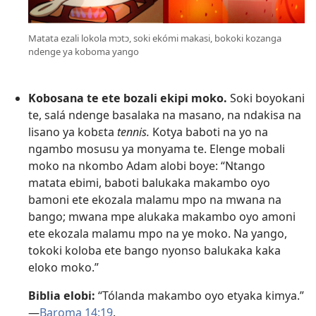
Matata ezali lokola mɔtɔ, soki ekómi makasi, bokoki kozanga
ndenge ya koboma yango
Kobosana te ete bozali ekipi moko.
Soki boyokani
te, salá ndenge basalaka na masano, na ndakisa na
lisano ya kobɛta
tennis.
Kotya baboti na yo na
ngambo mosusu ya monyama te. Elenge mobali
moko na nkombo Adam alobi boye: “Ntango
matata ebimi, baboti balukaka makambo oyo
bamoni ete ekozala malamu mpo na mwana na
bango; mwana mpe alukaka makambo oyo amoni
ete ekozala malamu mpo na ye moko. Na yango,
tokoki koloba ete bango nyonso balukaka kaka
eloko moko.”
Biblia elobi:
“Tólanda makambo oyo etyaka kimya.”​
—
Baroma 14:19
.