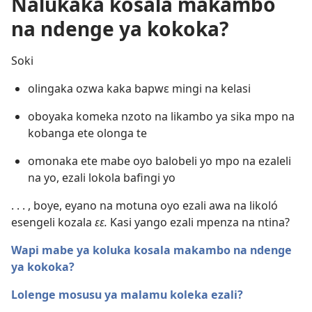
Nalukaka kosala makambo
na ndenge ya kokoka?
Soki
olingaka ozwa kaka bapwɛ mingi na kelasi
oboyaka komeka nzoto na likambo ya sika mpo na
kobanga ete olonga te
omonaka ete mabe oyo balobeli yo mpo na ezaleli
na yo, ezali lokola bafingi yo
. . . , boye, eyano na motuna oyo ezali awa na likoló
esengeli kozala
ɛɛ.
Kasi yango ezali mpenza na ntina?
Wapi mabe ya koluka kosala makambo na ndenge
ya kokoka?
Lolenge mosusu ya malamu koleka ezali?