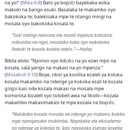
na yo!” (
Mika 6:8
) Bato ya bopɔlɔ bayebaka esika
makoki na bango esuki. Basalaka te makambo oyo
bakokoka te; balekisaka mpe te ntango mingi na
mosala oyo bakokoka kosala te.
“Soki nalingi namona ete nazali mpenza kokokisa
mikumba na ngai, nasalaka kaka oyo nakokoka.
Nakoki te kosala koleka ndelo.”​—Hailey
Biblia elobi: “Nyonso oyo lobɔkɔ na yo ezwi mpo na
kosala, salá yango na makasi na yo mpenza.”
(
Mosakoli 9:10
) Boye, nkisi ya kosilisa ezaleli ya koluka
kosala makambo na ndenge ya kokoka ezali te kozala
gɔigɔi kasi nde kozala makasi na mosala mpe
komonisa bizaleli oyo tolobeli awa na likoló​—kozala
makambo makasimakasi te mpe kozala na bopɔlɔ.
“Nalukaka kosala mosala na ndenge ya malamu koleka
mpe namipesaka mobimba. Nayebaka ete ekosalema
na ndenge ya kokoka te, kasi nayokaka esengo koyeba