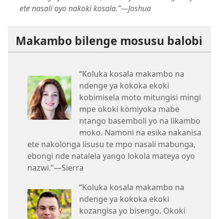
ete nasali oyo nakoki kosala.”​—Joshua
Makambo bilenge mosusu balobi
“Koluka kosala makambo na
ndenge ya kokoka ekoki
kobimisela moto mitungisi mingi
mpe okoki komiyoka mabe
ntango basemboli yo na likambo
moko. Namoni na esika nakanisa
ete nakolonga lisusu te mpo nasali mabunga,
ebongi nde natalela yango lokola mateya oyo
nazwi.”​—Sierra
“Koluka kosala makambo na
ndenge ya kokoka ekoki
kozangisa yo bisengo. Okoki