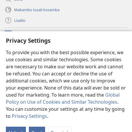
Makambo tozali kosamba
Lisalisi
Makabo
(fungolá
Privacy Settings
fenɛtrɛ
mosusu)
Watchtower Mikanda oyo ezali na Internet
To provide you with the best possible experience, we
(fungolá
use cookies and similar technologies. Some cookies
fenɛtrɛ
®
JW Hub
mosusu)
are necessary to make our website work and cannot
(fungolá
fenɛtrɛ
be refused. You can accept or decline the use of
®
Programɛ
JW Library
mosusu)
additional cookies, which we use only to improve
your experience. None of this data will ever be sold or
used for marketing. To learn more, read the
Global
Policy on Use of Cookies and Similar Technologies
.
Copyright
© 2026 Watch Tower Bible and Tract Society of Pennsylvania.
You can customize your settings at any time by going
NDENGE YA KOSALELA
|
MIBEKO YA KOBOMBA MAKAMBO YA MOTO
to
Privacy Settings
.
|
PRIVACY SETTINGS