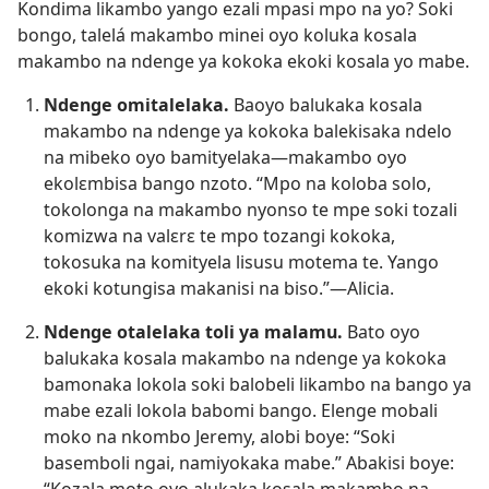
Kondima likambo yango ezali mpasi mpo na yo? Soki
bongo, talelá makambo minei oyo koluka kosala
makambo na ndenge ya kokoka ekoki kosala yo mabe.
Ndenge omitalelaka.
Baoyo balukaka kosala
makambo na ndenge ya kokoka balekisaka ndelo
na mibeko oyo bamityelaka​—makambo oyo
ekolɛmbisa bango nzoto. “Mpo na koloba solo,
tokolonga na makambo nyonso te mpe soki tozali
komizwa na valɛrɛ te mpo tozangi kokoka,
tokosuka na komityela lisusu motema te. Yango
ekoki kotungisa makanisi na biso.”​—Alicia.
Ndenge otalelaka toli ya malamu.
Bato oyo
balukaka kosala makambo na ndenge ya kokoka
bamonaka lokola soki balobeli likambo na bango ya
mabe ezali lokola babomi bango. Elenge mobali
moko na nkombo Jeremy, alobi boye: “Soki
basemboli ngai, namiyokaka mabe.” Abakisi boye: