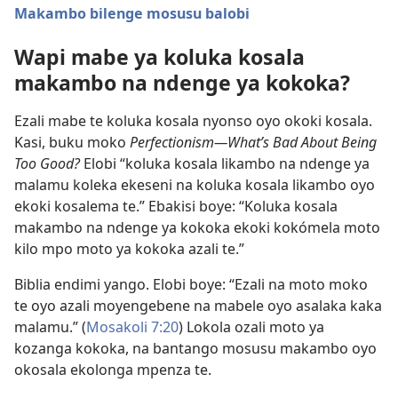
Makambo bilenge mosusu balobi
Wapi mabe ya koluka kosala
makambo na ndenge ya kokoka?
Ezali mabe te koluka kosala nyonso oyo okoki kosala.
Kasi, buku moko
Perfectionism​—What’s Bad About Being
Too Good?
Elobi “koluka kosala likambo na ndenge ya
malamu koleka ekeseni na koluka kosala likambo oyo
ekoki kosalema te.” Ebakisi boye: “Koluka kosala
makambo na ndenge ya kokoka ekoki kokómela moto
kilo mpo moto ya kokoka azali te.”
Biblia endimi yango. Elobi boye: “Ezali na moto moko
te oyo azali moyengebene na mabele oyo asalaka kaka
malamu.” (
Mosakoli 7:20
) Lokola ozali moto ya
kozanga kokoka, na bantango mosusu makambo oyo
okosala ekolonga mpenza te.