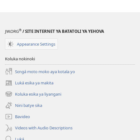
®
JW.ORG
/ SITE INTERNET YA BATATOLI YA YEHOVA
Appearance Settings
Koluka nokinoki
Sɛngá moto moko aya kotala yo
Luká esika ya makita
(fungolá
fenɛtrɛ
Koluka esika ya liyangani
(fungolá
mosusu)
fenɛtrɛ
Nini batye sika
mosusu)
Bavideo
Videos with Audio Descriptions
Luká