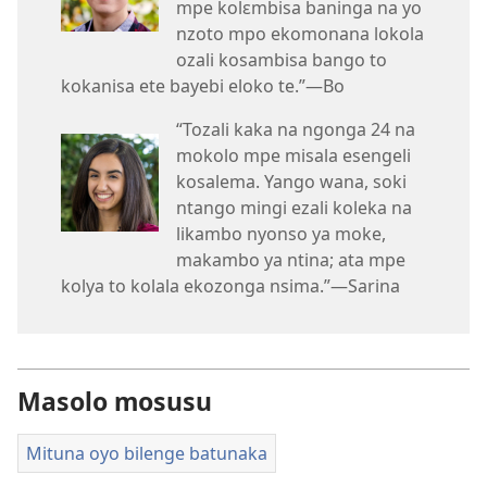
mpe kolɛmbisa baninga na yo
nzoto mpo ekomonana lokola
ozali kosambisa bango to
kokanisa ete bayebi eloko te.”​—Bo
“Tozali kaka na ngonga 24 na
mokolo mpe misala esengeli
kosalema. Yango wana, soki
ntango mingi ezali koleka na
likambo nyonso ya moke,
makambo ya ntina; ata mpe
kolya to kolala ekozonga nsima.”​—Sarina
Masolo mosusu
Mituna oyo bilenge batunaka