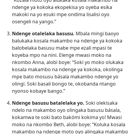
“Kozala moto oyo alukaka kosala makambo na
ndenge ya kokoka ekopekisa yo oyeba esika
makoki na yo esuki mpe ondima lisalisi oyo
osengeli na yango.”
Ndenge otalelaka basusu.
Mbala mingi baoyo
balukaka kosala makambo na ndenge ya kokoka
balobelaka basusu mabe mpe ezali mpasi te
koyeba mpo na nini. Elenge mwasi moko na
nkombo Anna, alobi boye: “Soki yo moko olukaka
kosala makambo na ndenge ya kokoka, okolinga
mpe bato mosusu básala makambo ndenge yo
olingi. Soki basali bongo te, okobanda ntango
nyonso kobaye bango.”
Ndenge basusu batalelaka yo.
Soki olekisaka
ndelo na makambo oyo olingaka basusu básala,
kokamwa te soki bato bakómi kokima yo! Mwasi
moko na nkombo Beth, alobi boye: “Koluka kosala
makambo na ndenge moto oyo alingaka makambo