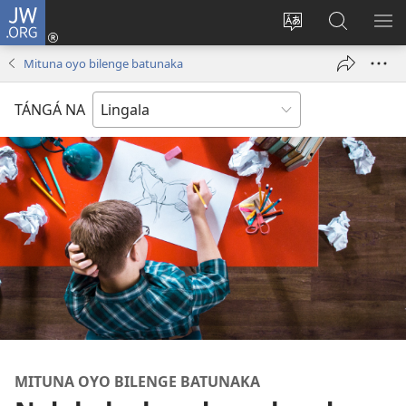
JW.ORG
Kokɔta
na
Tyá
Luká
BI
site
monɔkɔ
JW.ORG
ME
Mituna oyo bilenge batunaka
(fungolá
mosusu
fenɛtrɛ
TÁNGÁ NA
mosusu)
MITUNA OYO BILENGE BATUNAKA