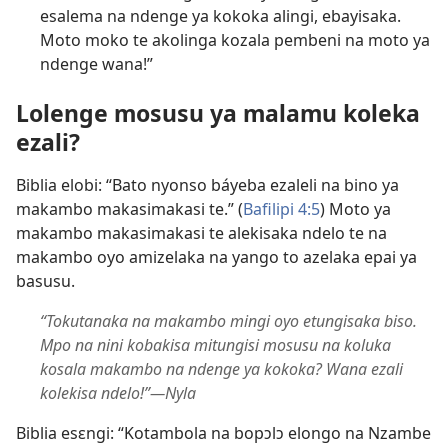
esalema na ndenge ya kokoka alingi, ebayisaka.
Moto moko te akolinga kozala pembeni na moto ya
ndenge wana!”
Lolenge mosusu ya malamu koleka
ezali?
Biblia elobi: “Bato nyonso báyeba ezaleli na bino ya
makambo makasimakasi te.” (
Bafilipi 4:5
) Moto ya
makambo makasimakasi te alekisaka ndelo te na
makambo oyo amizelaka na yango to azelaka epai ya
basusu.
“Tokutanaka na makambo mingi oyo etungisaka biso.
Mpo na nini kobakisa mitungisi mosusu na koluka
kosala makambo na ndenge ya kokoka? Wana ezali
kolekisa ndelo!”​—Nyla
Biblia esɛngi: “Kotambola na bopɔlɔ elongo na Nzambe