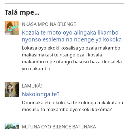
Talá mpe...
NKASA MPO NA BILENGE
Kozala te moto oyo alingaka likambo
nyonso esalema na ndenge ya kokoka
Lokasa oyo ekoki kosalisa yo ozala makambo
makasimakasi te ntango ozali kosala
makambo mpe ntango basusu bazali kosalela
yo makambo.
LAMUKÁ!
Nakolonga te?
Omonaka ete okokoka te kolonga mikakatano
mosusu to makambo oyo ekoki kokóma?
MITUNA OYO BILENGE BATUNAKA