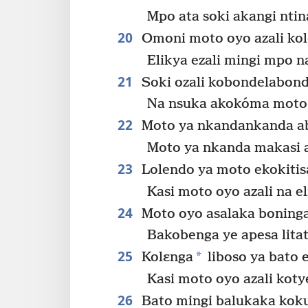
Mpo ata soki akangi ntina
20
Omoni moto oyo azali kol
Elikya ezali mingi mpo n
21
Soki ozali kobondelabond
Na nsuka akokóma moto 
22
Moto ya nkandankanda ab
Moto ya nkanda makasi 
23
Lolendo ya moto ekokitis
Kasi moto oyo azali na 
24
Moto oyo asalaka boninga
Bakobenga ye apesa litat
25
*
Kolɛnga
liboso ya bato 
Kasi moto oyo azali kot
26
Bato mingi balukaka kok