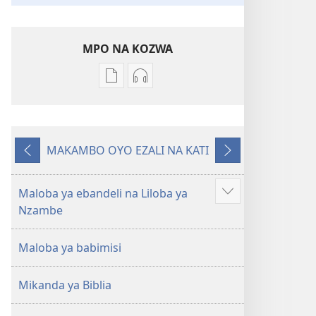
MPO NA KOZWA
Ndenge
Ndenge
ya
ya
kozwa
kozwa
mikanda
biloko
MAKAMBO OYO EZALI NA KATI
Biblia
ya
Oyo
Oyo
—
koyoka
eleki
elandi
Libongoli
Biblia
Maloba ya ebandeli na Liloba ya
Show
ya
—
Nzambe
more
Mokili
Libongoli
ya
ya
Maloba ya babimisi
Sika
Mokili
(Ebongisami
ya
Mikanda ya Biblia
na
Sika
2023)
(Ebongisami