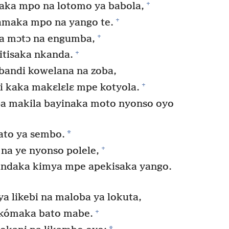
+
ka mpo na lotomo ya babola,
+
amaka mpo na yango te.
+
ka mɔtɔ na engumba,
+
itisaka nkanda.
andi kowelana na zoba,
+
i kaka makɛlɛlɛ mpe kotyola.
a makila bayinaka moto nyonso oyo
*
to ya sembo.
+
na ye nyonso polele,
andaka kimya mpe apekisaka yango.
a likebi na maloba ya lokuta,
+
akómaka bato mabe.