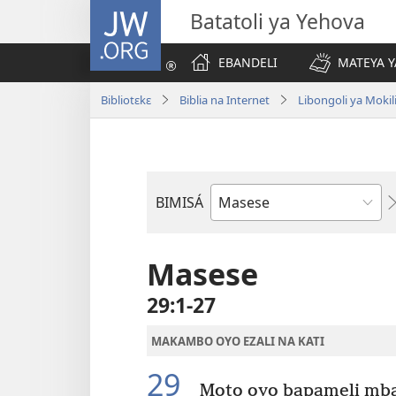
JW.ORG
Batatoli ya Yehova
EBANDELI
MATEYA Y
Bibliotɛkɛ
Biblia na Internet
Libongoli ya Mokili
BIMISÁ
Mokanda
ya
Biblia
Masese
29:1-27
MAKAMBO OYO EZALI NA KATI
29
Moto oyo bapameli mbal