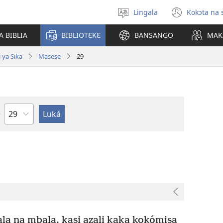
Lingala
Kokɔta na 
Poná
(fungo
monɔkɔ
fenɛtr
A BIBLIA
BIBLIOTƐKƐ
BANSANGO
MAK
mosus
 ya Sika
Masese
29
Mokapo
a na mbala, kasi azali kaka kokómisa