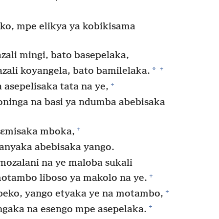
o, mpe elikya ya kobikisama
zali mingi, bato basepelaka,
+
*
zali koyangela, bato bamilelaka.
+
asepelisaka tata na ye,
oninga na basi ya ndumba abebisaka
+
lɛmisaka mboka,
kanyaka abebisaka yango.
mozalani na ye maloba sukali
+
 motambo liboso ya makolo na ye.
+
eko, yango etyaka ye na motambo,
+
ngaka na esengo mpe asepelaka.