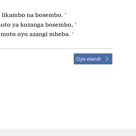
+
a likambo na bosembo.
+
oto ya kozanga bosembo,
+
 moto oyo azangi mbeba.
Oyo elandi