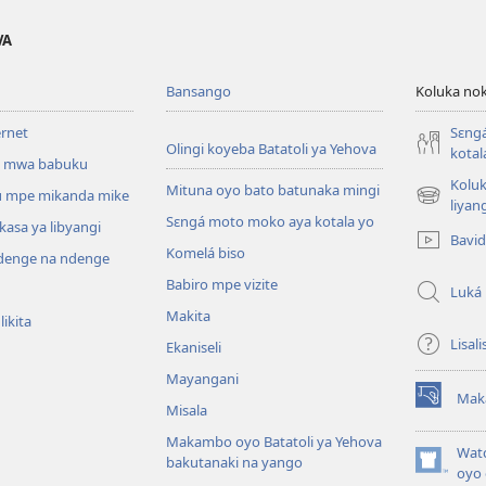
VA
Bansango
Koluka nok
ernet
Sɛng
Olingi koyeba Batatoli ya Yehova
kotal
 mwa babuku
Koluk
Mituna oyo bato batunaka mingi
 mpe mikanda mike
(fungolá
liyan
Sɛngá moto moko aya kotala yo
fenɛtrɛ
kasa ya libyangi
Bavi
mosusu)
Komelá biso
enge na ndenge
Babiro mpe vizite
Luká
Makita
ikita
Lisali
Ekaniseli
Mayangani
Mak
(fungolá
Misala
fenɛtrɛ
Makambo oyo Batatoli ya Yehova
mosusu)
Wat
bakutanaki na yango
(fungolá
oyo 