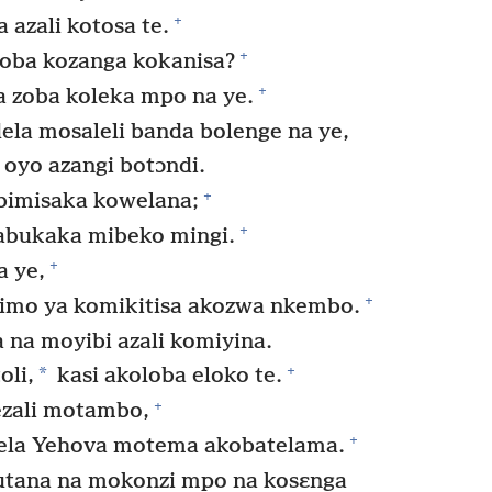
+
 azali kotosa te.
+
oba kozanga kokanisa?
+
a zoba koleka mpo na ye.
ela mosaleli banda bolenge na ye,
oyo azangi botɔndi.
+
imisaka kowelana;
+
abukaka mibeko mingi.
+
a ye,
+
elimo ya komikitisa akozwa nkembo.
 na moyibi azali komiyina.
+
*
oli,
kasi akoloba eloko te.
+
ezali motambo,
+
yela Yehova motema akobatelama.
utana na mokonzi mpo na kosɛnga