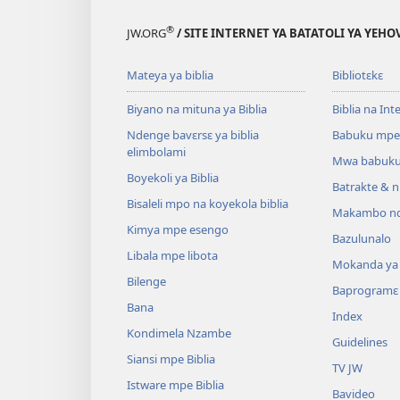
®
JW.ORG
/ SITE INTERNET YA BATATOLI YA YEHO
Mateya ya biblia
Bibliotɛkɛ
Biyano na mituna ya Biblia
Biblia na Int
Ndenge bavɛrsɛ ya biblia
Babuku mpe
elimbolami
Mwa babuku
Boyekoli ya Biblia
Batrakte & n
Bisaleli mpo na koyekola biblia
Makambo nd
Kimya mpe esengo
Bazulunalo
Libala mpe libota
Mokanda ya l
Bilenge
Baprogramɛ
Bana
Index
Kondimela Nzambe
Guidelines
Siansi mpe Biblia
TV JW
Istware mpe Biblia
Bavideo