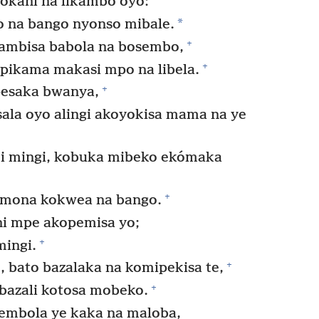
*
okani na likambo oyo:
*
o na bango nyonso mibale.
+
ambisa babola na bosembo,
+
opikama makasi mpo na libela.
+
esaka bwanya,
sala oyo alingi akoyokisa mama na ye
 mingi, kobuka mibeko ekómaka
+
omona kokwea na bango.
ni mpe akopemisa yo;
+
mingi.
+
e, bato bazalaka na komipekisa te,
+
 bazali kotosa mobeko.
sembola ye kaka na maloba,