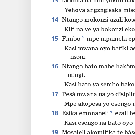
13
Mobola ná monyokoli bak
Yehova angɛngisaka mis
14
Ntango mokonzi azali kos
Kiti na ye ya bokonzi ek
15
*
Fimbo
mpe mpamela ep
Kasi mwana oyo batiki a
nsɔni.
16
Ntango bato mabe bakómi
mingi,
Kasi bato ya sembo bak
17
Pesá mwana na yo disipli
Mpe akopesa yo esengo 
18
*
Esika emonaneli
ezali t
Kasi esengo na bato oyo
19
Mosaleli akomitika te bá