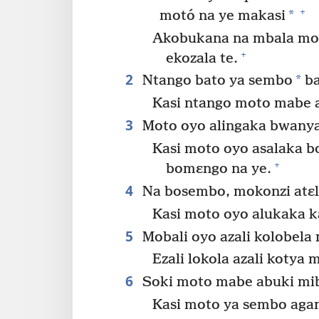
+
*
motó na ye makasi
Akobukana na mbala mok
+
ekozala te.
2
*
Ntango bato ya sembo
ba
Kasi ntango moto mabe a
3
Moto oyo alingaka bwanya 
Kasi moto oyo asalaka b
+
bomɛngo na ye.
4
Na bosembo, mokonzi atɛ
Kasi moto oyo alukaka 
5
Mobali oyo azali kolobela 
Ezali lokola azali kotya
6
Soki moto mabe abuki mib
Kasi moto ya sembo aga