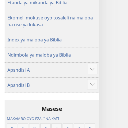
na
Etanda ya mikanda ya Biblia
2023)
Ekomeli mokuse oyo tosaleli na maloba
na nse ya lokasa
Index ya maloba ya Biblia
Ndimbola ya maloba ya Biblia
Apɛndisi A
Show
more
Apɛndisi B
Show
more
Masese
MAKAMBO OYO EZALI NA KATI