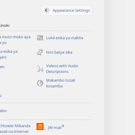
Appearance Settings
inoki
á moto moko aya
Luká esika ya makita
(fungolá
a yo
fenɛtrɛ
a esika ya
mosusu)
Nini batye sika
gani
Videos with Audio
deo
Descriptions
Makambo tozali
kosamba
si
abo
chtower Mikanda
®
JW Hub
(fungolá
ezali na Internet