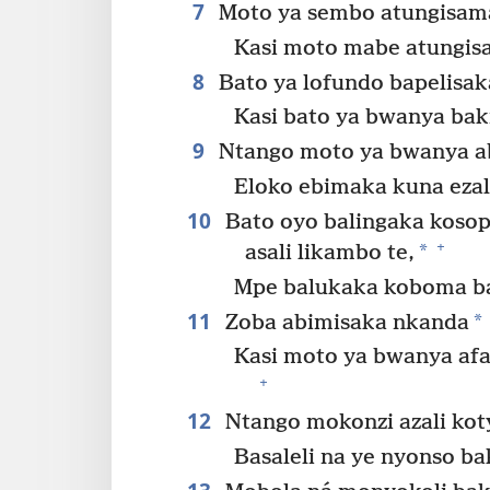
7
Moto ya sembo atungisama
Kasi moto mabe atungis
8
Bato ya lofundo bapelisa
Kasi bato ya bwanya bak
9
Ntango moto ya bwanya ab
Eloko ebimaka kuna ezal
10
Bato oyo balingaka kosop
+
*
asali likambo te,
Mpe balukaka koboma ba
11
*
Zoba abimisaka nkanda
Kasi moto ya bwanya af
+
12
Ntango mokonzi azali koty
Basaleli na ye nyonso b