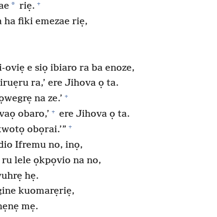
+
*
zae
riẹ.
 ha fiki emezae riẹ,
ui-oviẹ e siọ ibiaro ra ba enoze,
ruẹru ra,’ ere Jihova ọ ta.
+
ọwegrẹ na ze.’
+
vaọ obaro,’
ere Jihova ọ ta.
+
ẹkwotọ obọrai.’”
io Ifremu no, inọ,
ru lele ọkpọvio na no,
uhrẹ hẹ.
gine kuomarẹriẹ,
hẹnẹ mẹ.