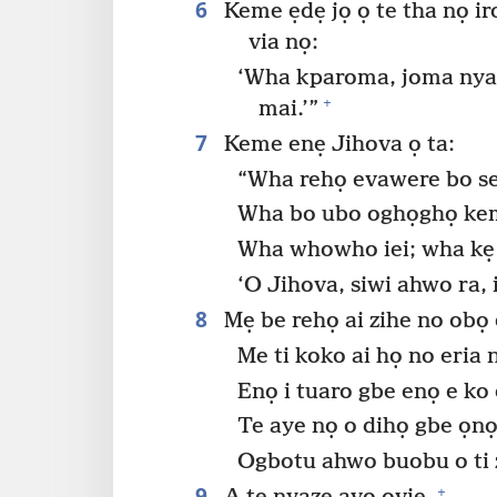
6
Keme ẹdẹ jọ ọ te tha nọ ir
via nọ:
‘Wha kparoma, joma nya
+
mai.’”
7
Keme enẹ Jihova ọ ta:
“Wha rehọ evawere bo s
Wha bo ubo oghọghọ ke
Wha whowho iei; wha kẹ u
‘O Jihova, siwi ahwo ra, i
8
Mẹ be rehọ ai zihe no obọ
Me ti koko ai họ no eria
Enọ i tuaro gbe enọ e ko e
Te aye nọ o dihọ gbe ọnọ 
Ogbotu ahwo buobu o ti z
9
+