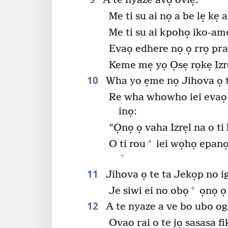
A te nyaze avọ oviẹ.
Me ti su ai nọ a be lẹ kẹ
Me ti su ai kpohọ iko-am
Evaọ edhere nọ ọ rrọ prap
Keme mẹ yọ Ọsẹ rọkẹ Izr
10
Wha yo ẹme nọ Jihova ọ t
Re wha whowho iei evaọ 
inọ:
“Ọnọ ọ vaha Izrẹl na o ti 
*
O ti rou
iei wọhọ epanọ 
+
11
Jihova ọ te ta Jekọp no i
*
Je siwi ei no obọ
ọnọ ọ 
12
A te nyaze a ve bo ubo o
Ovao rai o te jọ sasasa 