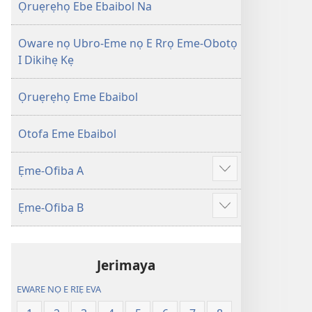
Efuafo
wariẹ
Ọruẹrẹhọ Ebe Ebaibol Na
Na
fa
(Onọ
evaọ
Oware nọ Ubro-Eme nọ E Rrọ Eme-Obotọ
a
2013)
I Dikihẹ Kẹ
wariẹ
fa
Ọruẹrẹhọ Eme Ebaibol
evaọ
2013)
Otofa Eme Ebaibol
Ẹme-Ofiba A
Show
more
Ẹme-Ofiba B
Show
more
Jerimaya
EWARE NỌ E RIẸ EVA