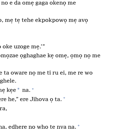
 no e da omẹ gaga okenọ me
no, mẹ tẹ tehe ekpokpowọ mẹ avọ
ọ oke uzoge mẹ.’”
ọmọzae ọghaghae kẹ omẹ, ọmọ nọ me
 ta oware nọ me ti ru ei, me re wo
ghele.
+
*
mẹ kẹe
na.
+
re he,” ere Jihova ọ ta.
ra,
+
a, edhere nọ whọ te nya na.