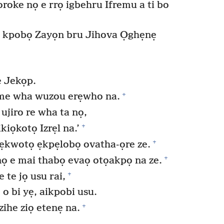
oroke nọ e rrọ igbehru Ifremu a ti bo
 kpobọ Zayọn bru Jihova Ọghẹnẹ
e Jekọp.
+
me wha wuzou erẹwho na.
jiro re wha ta nọ,
+
kiọkotọ Izrẹl na.’
+
 ẹkwotọ ẹkpẹlobọ ovatha-ọre ze.
+
 nọ e mai thabọ evaọ otọakpọ na ze.
+
 te jọ usu rai,
o bi yẹ, aikpobi usu.
+
ihe ziọ etenẹ na.