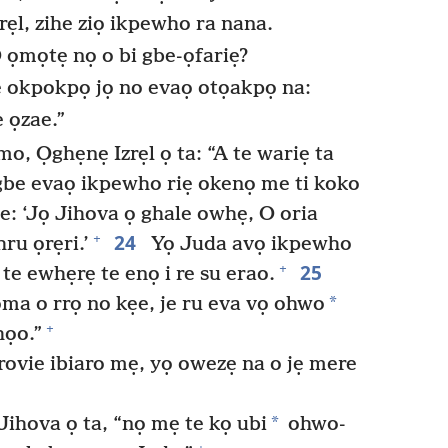
rẹl, zihe ziọ ikpewho ra nana.
O ọmọtẹ nọ o bi gbe-ọfariẹ?
 okpokpọ jọ no evaọ otọakpọ na:
 ọzae.”
o, Ọghẹnẹ Izrẹl ọ ta: “A te wariẹ ta
be evaọ ikpewho riẹ okenọ me ti koko
e: ‘Jọ Jihova ọ ghale owhẹ, O oria
24
+
ru ọrẹri.’
Yọ Juda avọ ikpewho
25
+
 te ewhẹrẹ te enọ i re su erao.
*
ma o rrọ no kẹe, je ru eva vọ ohwo
+
họo.”
 rovie ibiaro mẹ, yọ owezẹ na o jẹ mere
*
 Jihova ọ ta, “nọ mẹ te kọ ubi
ohwo-