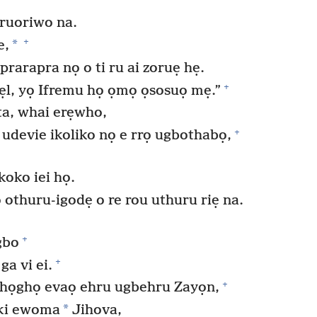
 aruoriwo na.
+
*
e,
rarapra nọ o ti ru ai zoruẹ hẹ.
+
ẹl, yọ Ifremu họ ọmọ ọsosuọ mẹ.”
a, whai erẹwho,
+
udevie ikoliko nọ e rrọ ugbothabọ,
koko iei họ.
othuru-igodẹ o re rou uthuru riẹ na.
+
gbo
+
ga vi ei.
+
ghọghọ evaọ ehru ugbehru Zayọn,
*
fiki ewoma
Jihova,