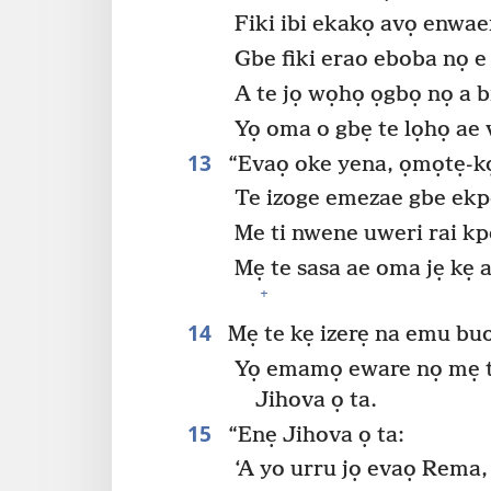
Fiki ibi ekakọ avọ enwa
Gbe fiki erao eboba nọ e
A te jọ wọhọ ọgbọ nọ a b
Yọ oma o gbẹ te lọhọ ae v
13
“Evaọ oke yena, ọmọtẹ-kọ
Te izoge emezae gbe ekp
Me ti nwene uweri rai k
Mẹ te sasa ae oma jẹ kẹ 
+
14
Mẹ te kẹ izerẹ na emu bu
Yọ emamọ eware nọ mẹ te
Jihova ọ ta.
15
“Enẹ Jihova ọ ta:
‘A yo urru jọ evaọ Rema,