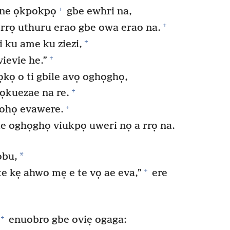
+
ene ọkpokpọ
gbe ewhri na,
+
 rrọ uthuru erao gbe owa erao na.
+
i ku ame ku ziezi,
+
ievie he.”
kọ o ti gbile avọ oghọghọ,
+
ọkuezae na re.
+
pohọ evawere.
ae oghọghọ viukpọ uweri nọ a rrọ na.
*
obu,
+
 kẹ ahwo mẹ e te vọ ae eva,”
ere
+
enuobro gbe oviẹ ogaga: