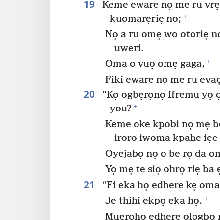
19
Keme eware nọ me ru vrẹ
+
kuomarẹriẹ no;
Nọ a ru omẹ wo otoriẹ 
uweri.
+
Oma o vuọ omẹ gaga,
Fiki eware nọ me ru eva
20
“Kọ ogbẹrọnọ Ifremu yọ 
+
you?
Keme oke kpobi nọ mẹ be
iroro iwoma kpahe iẹe 
Oyejabọ nọ o be rọ da o
Yọ mẹ te siọ ohrọ riẹ ba ẹ
21
“Fi eka họ edhere kẹ oma
+
Je thihi ekpọ eka họ.
Muẹrohọ edhere ologbo n