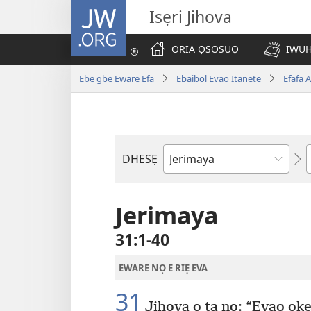
JW.ORG
Isẹri Jihova
ORIA ỌSOSUỌ
IWUH
Ebe gbe Eware Efa
Ebaibol Evaọ Itanẹte
Efafa 
DHESẸ
Ebe
Ebaibol
Jerimaya
31:1-40
EWARE NỌ E RIẸ EVA
31
Jihova ọ ta nọ: “Evaọ ok