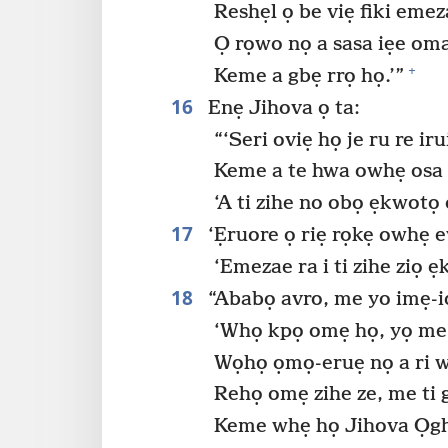
Reshẹl ọ be viẹ fiki eme
Ọ rọwo nọ a sasa iẹe oma
+
Keme a gbẹ rrọ họ.’”
16
Enẹ Jihova ọ ta:
“‘Seri oviẹ họ je ru re ir
Keme a te hwa owhẹ osa i
‘A ti zihe no obọ ẹkwotọ 
17
‘Ẹruore ọ riẹ rọkẹ owhẹ e
‘Emezae ra i ti zihe ziọ 
18
“Ababọ avro, me yo imẹ-id
‘Whọ kpọ omẹ họ, yọ me 
Wọhọ ọmọ-eruẹ nọ a ri w
Rehọ omẹ zihe ze, me ti 
Keme whẹ họ Jihova Ọg