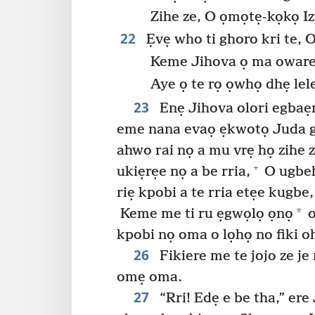
Zihe ze, O ọmọtẹ-kọkọ Iz
22
Ẹvẹ who ti ghoro kri te, 
Keme Jihova ọ ma oware
Aye ọ te rọ ọwhọ dhẹ lele
23
Enẹ Jihova olori egbaẹm
eme nana evaọ ẹkwotọ Juda g
ahwo rai nọ a mu vrẹ họ zihe z
+
ukiẹrẹe nọ a be rria,
O ugbeh
riẹ kpobi a te rria etẹe kugbe,
*
Keme me ti ru ẹgwọlọ ọnọ
o
kpobi nọ oma o lọhọ no fiki o
26
Fikiere me te jojo ze je
omẹ oma.
27
“Rri! Edẹ e be tha,” ere