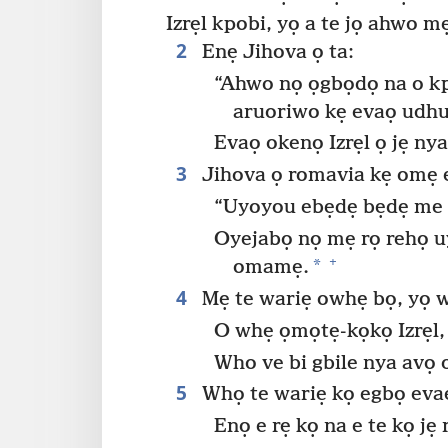
Izrẹl kpobi, yọ a te jọ ahwo mẹ
2
Enẹ Jihova ọ ta:
“Ahwo nọ ọgbọdọ na o k
aruoriwo kẹ evaọ udh
Evaọ okenọ Izrẹl ọ jẹ nya
3
Jihova ọ romavia kẹ omẹ e
“Uyoyou ebẹdẹ bẹdẹ me
Oyejabọ nọ mẹ rọ rehọ uy
+
*
omamẹ.
4
Mẹ te wariẹ owhẹ bọ, yọ w
O whẹ ọmọtẹ-kọkọ Izrẹl, 
Who ve bi gbile nya avọ
5
Whọ te wariẹ kọ egbọ eva
Enọ e rẹ kọ na e te kọ jẹ 