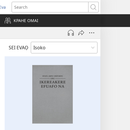
Eva
pens
Search
ew
KPAHE OMAI
ndow)
SEI EVAỌ