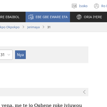
Isoko
Ro 
Salọ
(o
ẹvẹrẹ
n
RẸ EBAIBOL
EBE GBE EWARE EFA
ORIA IYẸRẸ
wi
Akpọ Ọkpokpọ
Jerimaya
31
Uzou
e yena, mẹ te jọ Ọghẹnẹ rọkẹ iviuwou