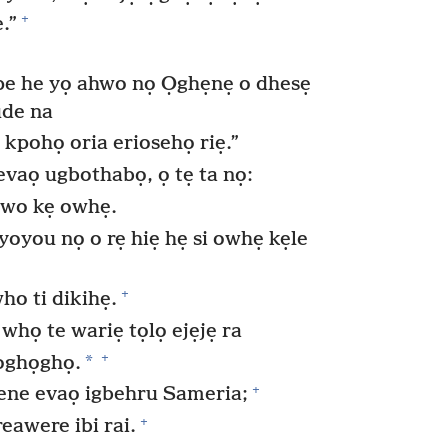
+
.”
pe he yọ ahwo nọ Ọghẹnẹ o dhesẹ
ude na
 kpohọ oria eriosehọ riẹ.”
vaọ ugbothabọ, ọ tẹ ta nọ:
 wo kẹ owhẹ.
oyou nọ o rẹ hiẹ hẹ si owhẹ kẹle
+
ho ti dikihẹ.
whọ te wariẹ tọlọ ejẹjẹ ra
+
*
 oghọghọ.
+
ene evaọ igbehru Sameria;
+
reawere ibi rai.