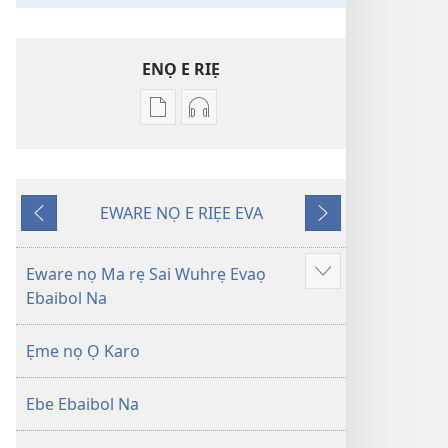
ENỌ E RIẸ
Oghẹrẹ
Oghẹrẹ
enọ
ọnọ
e
whọ
riẹ
gwọlọ
EWARE NỌ E RIẸE EVA
nọ
danlodu
Onọ
Onọ
whọ
Efafa
U
O
rẹ
Akpọ
Kpemu
Kẹle
Eware nọ Ma rẹ Sai Wuhrẹ Evaọ
Show
sae
Ọkpokpọ
Riẹ
Ebaibol Na
more
danlodu
ọrọ
Efafa
Ikereakere
Ẹme nọ Ọ Karo
Akpọ
Efuafo
Ọkpokpọ
Na
Ebe Ebaibol Na
ọrọ
(Onọ
Ikereakere
a