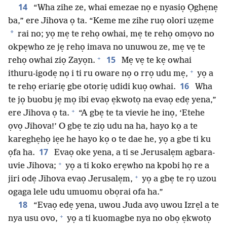
14
“Wha zihe ze, whai emezae nọ e nyasiọ Ọghẹnẹ
ba,” ere Jihova ọ ta. “Keme me zihe ruọ olori uzẹme
*
rai no; yọ mẹ te rehọ owhai, mẹ te rehọ omọvo no
okpẹwho ze jẹ rehọ imava no unuwou ze, mẹ vẹ te
+
15
rehọ owhai ziọ Zayọn.
Mẹ vẹ te kẹ owhai
+
ithuru-igodẹ nọ i ti ru oware nọ o rrọ udu mẹ,
yọ a
16
te rehọ eriariẹ gbe otoriẹ udidi kuọ owhai.
Wha
te jọ buobu jẹ mọ ibi evaọ ẹkwotọ na evaọ edẹ yena,”
+
ere Jihova ọ ta.
“A gbẹ te ta vievie he inọ, ‘Etehe
ọvọ Jihova!’ O gbẹ te ziọ udu na ha, hayo kọ a te
kareghẹhọ iẹe he hayo kọ o te dae he, yọ a gbe ti ku
17
ọfa ha.
Evaọ oke yena, a ti se Jerusalẹm agbara-
+
uvie Jihova;
yọ a ti koko erẹwho na kpobi họ re a
+
jiri odẹ Jihova evaọ Jerusalẹm,
yọ a gbẹ te rọ uzou
ogaga lele udu umuomu obọrai ofa ha.”
18
“Evaọ edẹ yena, uwou Juda avọ uwou Izrẹl a te
+
nya usu ovo,
yọ a ti kuomagbe nya no obọ ẹkwotọ