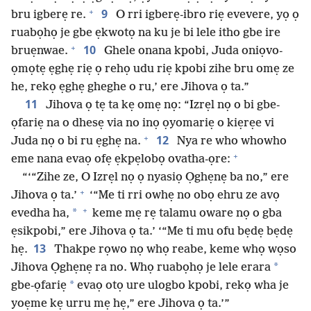
+
9
bru igberẹ re.
O rri igberẹ-ibro riẹ evevere, yọ ọ
ruabọhọ je gbe ẹkwotọ na ku je bi lele itho gbe ire
+
10
bruẹnwae.
Ghele onana kpobi, Juda oniọvo-
ọmọtẹ ẹghẹ riẹ ọ rehọ udu riẹ kpobi zihe bru omẹ ze
he, rekọ ẹghẹ gheghe o ru,’ ere Jihova ọ ta.”
11
Jihova ọ tẹ ta kẹ omẹ nọ: “Izrẹl nọ o bi gbe-
ọfariẹ na o dhesẹ via no inọ ọyomariẹ o kiẹrẹe vi
+
12
Juda nọ o bi ru ẹghẹ na.
Nya re who whowho
+
eme nana evaọ ofẹ ẹkpẹlobọ ovatha-ọre:
“‘“Zihe ze, O Izrẹl nọ ọ nyasiọ Ọghẹnẹ ba no,” ere
+
Jihova ọ ta.’
‘“Me ti rri owhẹ no obọ ehru ze avọ
+
*
evedha ha,
keme mẹ rẹ talamu oware nọ o gba
ẹsikpobi,” ere Jihova ọ ta.’ ‘“Me ti mu ofu bẹdẹ bẹdẹ
13
hẹ.
Thakpe rọwo nọ whọ reabe, keme whọ wọso
*
Jihova Ọghẹnẹ ra no. Whọ ruabọhọ je lele erara
*
gbe-ọfariẹ
evaọ otọ ure ulogbo kpobi, rekọ wha je
yoẹme kẹ urru mẹ hẹ,” ere Jihova ọ ta.’”