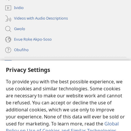
window)
Ividio
Videos with Audio Descriptions
Gwọlọ
Evuẹ Rọkẹ Akpọ-Soso
Obufihọ
Ru Unevaze
(opens
Privacy Settings
new
window)
UWOU-EBE ITANẸTE orọ Watchtower
To provide you with the best possible experience, we
(opens
use cookies and similar technologies. Some cookies
new
®
JW Hub
window)
are necessary to make our website work and cannot
(opens
be refused. You can accept or decline the use of
new
JW Library
window)
additional cookies, which we use only to improve
your experience. None of this data will ever be sold or
used for marketing. To learn more, read the
Global
Policy on Use of Cookies and Similar Technologies
.