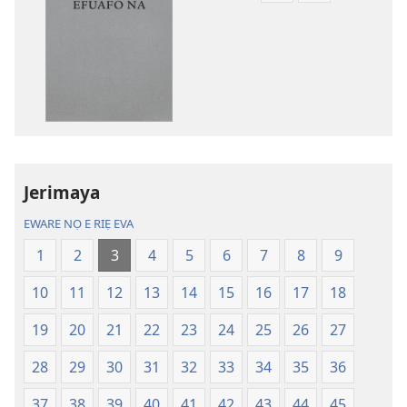
enọ
ọnọ
e
whọ
riẹ
gwọlọ
nọ
danlodu
whọ
Efafa
rẹ
Akpọ
sae
Ọkpokpọ
danlodu
ọrọ
Jerimaya
Efafa
Ikereakere
Akpọ
Efuafo
EWARE NỌ E RIẸ EVA
Ọkpokpọ
Na
1
2
3
4
5
6
7
8
9
ọrọ
(Onọ
Ikereakere
a
10
11
12
13
14
15
16
17
18
Efuafo
wariẹ
Na
fa
19
20
21
22
23
24
25
26
27
(Onọ
evaọ
28
29
30
31
32
33
34
35
36
a
2013)
wariẹ
37
38
39
40
41
42
43
44
45