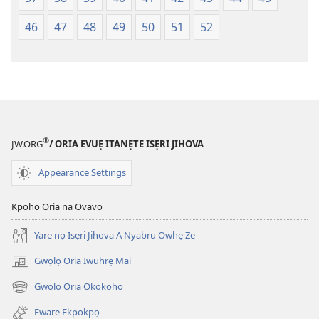
fa
evaọ
46
47
48
49
50
51
52
2013)
®
JW.ORG
/ ORIA EVUẸ ITANẸTE ISẸRI JIHOVA
Appearance Settings
Kpohọ Oria na Ovavo
Yare nọ Isẹri Jihova A Nyabru Owhẹ Ze
Gwọlọ Oria Iwuhrẹ Mai
(opens
new
Gwọlọ Oria Okokohọ
(opens
window)
new
Eware Ekpokpọ