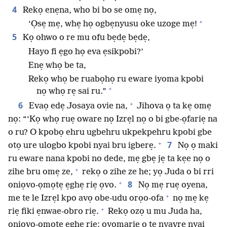
4
Rekọ enẹna, who bi bo se omẹ nọ,
+
‘Ọsẹ mẹ, whẹ họ ogbẹnyusu oke uzoge mẹ!
5
Kọ ohwo o re mu ofu bẹdẹ bẹdẹ,
Hayo fi ẹgo họ eva ẹsikpobi?’
Enẹ whọ be ta,
Rekọ whọ be ruabọhọ ru eware iyoma kpobi
+
nọ whọ rẹ sai ru.”
+
6
Evaọ edẹ Josaya ovie na,
Jihova ọ ta kẹ omẹ
nọ: “‘Kọ whọ ruẹ oware nọ Izrẹl nọ o bi gbe-ọfariẹ na
o ru? O kpobọ ehru ugbehru ukpekpehru kpobi gbe
+
7
otọ ure ulogbo kpobi nyai bru igberẹ.
Nọ ọ maki
ru eware nana kpobi no dede, mẹ gbẹ jẹ ta kẹe nọ o
+
zihe bru omẹ ze,
rekọ o zihe ze he; yọ Juda o bi rri
+
8
oniọvo-ọmọtẹ ẹghẹ riẹ ọvo.
Nọ mẹ ruẹ oyena,
+
me te le Izrẹl kpo avọ obe-udu orọo-ofa
nọ mẹ kẹ
+
riẹ fiki ẹnwae-obro riẹ.
Rekọ ozọ u mu Juda ha,
oniọvo-ọmọtẹ ẹghẹ riẹ; ọyomariẹ ọ tẹ nyavrẹ nyai