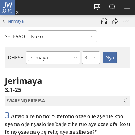
JW.ORG
Ro
Eva
Nwene
Gwọlọ
RO
(opens
ẹvẹrẹ
JW.ORG
Jerimaya
new
window)
SEI EVAỌ
Uzou
DHESẸ
Ebe
Ebaibol
Jerimaya
3:1-25
EWARE NỌ E RIẸ EVA
3
Ahwo a rẹ nọ nọ: “Otẹrọnọ ọzae o le aye riẹ kpo,
aye na ọ jẹ nyasiọ iẹe ba je zihe ruọ aye ọzae ọfa, kọ u
fo nọ ọzae na ọ rẹ rehọ aye na zihe ze?”