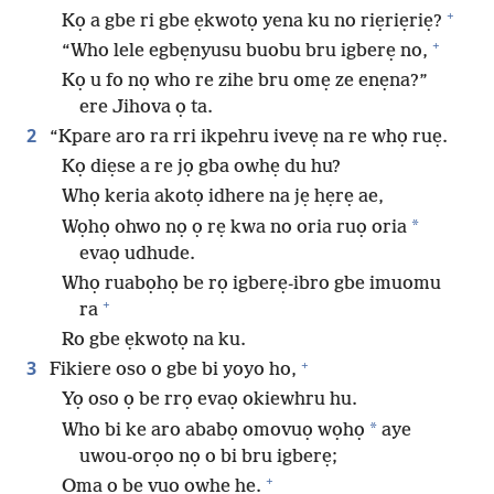
+
Kọ a gbe ri gbe ẹkwotọ yena ku no riẹriẹriẹ?
+
“Who lele egbẹnyusu buobu bru igberẹ no,
Kọ u fo nọ who re zihe bru omẹ ze enẹna?”
ere Jihova ọ ta.
2
“Kpare aro ra rri ikpehru ivevẹ na re whọ ruẹ.
Kọ diẹse a re jọ gba owhẹ du hu?
Whọ keria akotọ idhere na jẹ hẹrẹ ae,
*
Wọhọ ohwo nọ ọ rẹ kwa no oria ruọ oria
evaọ udhude.
Whọ ruabọhọ be rọ igberẹ-ibro gbe imuomu
+
ra
Ro gbe ẹkwotọ na ku.
+
3
Fikiere oso o gbe bi yoyo ho,
Yọ oso ọ be rrọ evaọ okiewhru hu.
*
Who bi ke aro ababọ omovuọ wọhọ
aye
uwou-orọo nọ o bi bru igberẹ;
+
Oma o be vuọ owhẹ hẹ.