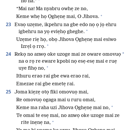
no na.”
“Mai na! Ma nyabru owhẹ ze no,
+
Keme whẹ họ Ọghẹnẹ mai, O Jihova.
23
Evaọ uzẹme, ikpehru na gbe edo nọ ọ jọ ehru
+
igbehru na yọ eviẹhọ gheghe.
Uzẹme riẹ họ, obọ Jihova Ọghẹnẹ mai esiwo
+
Izrẹl ọ rrọ.
24
*
Rekọ no anwọ oke uzoge mai ze oware omovuọ
na o rọ re eware kpobi nọ esẹ-esẹ mai e ruẹ
+
uye fihọ no,
Ithuru erao rai gbe ewa erao rai,
Emezae rai gbe emetẹ rai.
25
Joma kiẹzẹ otọ fiki omovuọ mai,
Re omovuọ ogaga mai u ruru omai,
+
Keme ma raha uzi Jihova Ọghẹnẹ mai no,
Te omai te esẹ mai, no anwọ oke uzoge mai ze
+
rite inẹnẹ na,