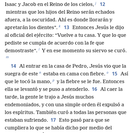
j
12
Isaac y Jacob en el Reino de los cielos,
mientras que los hijos del Reino serán echados
afuera, a la oscuridad. Ahí es donde llorarán y
k
13
apretarán los dientes”.
Entonces Jesús le dijo
al oficial del ejército: “Vuelve a tu casa. Y que lo que
pediste se cumpla de acuerdo con la fe que
l
demostraste”.
Y en ese momento su siervo se curó.
m
14
Al entrar en la casa de Pedro, Jesús vio que la
n
o
15
suegra de este
estaba en cama con fiebre.
Así
p
que le tocó la mano,
y la fiebre se le fue. Entonces
16
ella se levantó y se puso a atenderlo.
Al caer la
tarde, la gente le trajo a Jesús muchos
endemoniados, y con una simple orden él expulsó a
los espíritus. También curó a todas las personas que
17
estaban sufriendo.
Esto pasó para que se
cumpliera lo que se había dicho por medio del