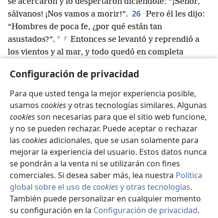
se acercaron y lo despertaron diciéndole: “¡Señor,
26
sálvanos! ¡Nos vamos a morir!”.
Pero él les dijo:
“Hombres de poca fe, ¿por qué están tan
y
*
asustados?”.
Entonces se levantó y reprendió a
los vientos y al mar, y todo quedó en completa
z
27
calma.
Los discípulos decían asombrados:
Configuración de privacidad
“¿Pero qué clase de hombre es este? Hasta los
vientos y el mar lo obedecen”.
Para que usted tenga la mejor experiencia posible,
28
Cuando llegó a la otra orilla, a la región de los
usamos
cookies
y otras tecnologías similares. Algunas
gadarenos, dos hombres endemoniados que venían
cookies
son necesarias para que el sitio web funcione,
*
y no se pueden rechazar. Puede aceptar o rechazar
de donde estaban
las tumbas le salieron al
a
las
cookies
adicionales, que se usan solamente para
encuentro.
Eran tan violentos que nadie se atrevía
mejorar la experiencia del usuario. Estos datos nunca
29
a pasar por ese camino.
Y de pronto se pusieron
se pondrán a la venta ni se utilizarán con fines
a gritar: “¿Qué tenemos que ver contigo, Hijo de
comerciales. Si desea saber más, lea nuestra
Política
b
c
Dios?
¿Viniste a atormentarnos
antes del tiempo
global sobre el uso de
cookies
y otras tecnologías
.
d
30
fijado?”.
Resulta que a cierta distancia de ellos
También puede personalizar en cualquier momento
e
31
*
había una gran piara
de cerdos comiendo.
su configuración en la
Configuración de privacidad
.
Se
Así que los demonios comenzaron a suplicarle: “Si