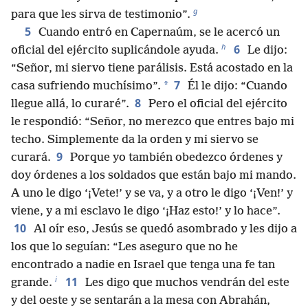
g
para que les sirva de testimonio”.
5
Cuando entró en Capernaúm, se le acercó un
h
6
oficial del ejército suplicándole ayuda.
Le dijo:
“Señor, mi siervo tiene parálisis. Está acostado en la
7
*
casa sufriendo muchísimo”.
Él le dijo: “Cuando
8
llegue allá, lo curaré”.
Pero el oficial del ejército
le respondió: “Señor, no merezco que entres bajo mi
techo. Simplemente da la orden y mi siervo se
9
curará.
Porque yo también obedezco órdenes y
doy órdenes a los soldados que están bajo mi mando.
A uno le digo ‘¡Vete!’ y se va, y a otro le digo ‘¡Ven!’ y
viene, y a mi esclavo le digo ‘¡Haz esto!’ y lo hace”.
10
Al oír eso, Jesús se quedó asombrado y les dijo a
los que lo seguían: “Les aseguro que no he
encontrado a nadie en Israel que tenga una fe tan
i
11
grande.
Les digo que muchos vendrán del este
y del oeste y se sentarán a la mesa con Abrahán,