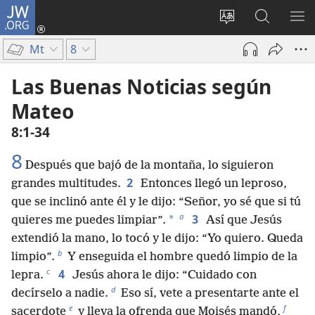
JW.ORG
Iniciar
sesión
Cambiar
Búsqueda
MO
(abre
idioma
en
ME
Mt
8
una
del sitio
jw.org
nueva
Las Buenas Noticias según
ventana)
Mateo
8:1-34
8
Después que bajó de la montaña, lo siguieron
2
grandes multitudes.
Entonces llegó un leproso,
que se inclinó ante él y le dijo: “Señor, yo sé que si tú
a
3
*
quieres me puedes limpiar”.
Así que Jesús
extendió la mano, lo tocó y le dijo: “Yo quiero. Queda
b
limpio”.
Y enseguida el hombre quedó limpio de la
c
4
lepra.
Jesús ahora le dijo: “Cuidado con
d
decírselo a nadie.
Eso sí, vete a presentarte ante el
e
f
sacerdote
y lleva la ofrenda que Moisés mandó,