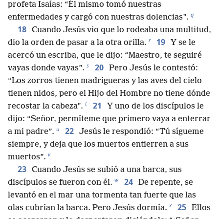
profeta Isaías: “Él mismo tomó nuestras
q
enfermedades y cargó con nuestras dolencias”.
18
Cuando Jesús vio que lo rodeaba una multitud,
r
19
dio la orden de pasar a la otra orilla.
Y se le
acercó un escriba, que le dijo: “Maestro, te seguiré
s
20
vayas donde vayas”.
Pero Jesús le contestó:
“Los zorros tienen madrigueras y las aves del cielo
tienen nidos, pero el Hijo del Hombre no tiene dónde
t
21
recostar la cabeza”.
Y uno de los discípulos le
dijo: “Señor, permíteme que primero vaya a enterrar
u
22
a mi padre”.
Jesús le respondió: “Tú sígueme
siempre, y deja que los muertos entierren a sus
v
muertos”.
23
Cuando Jesús se subió a una barca, sus
w
24
discípulos se fueron con él.
De repente, se
levantó en el mar una tormenta tan fuerte que las
x
25
olas cubrían la barca. Pero Jesús dormía.
Ellos