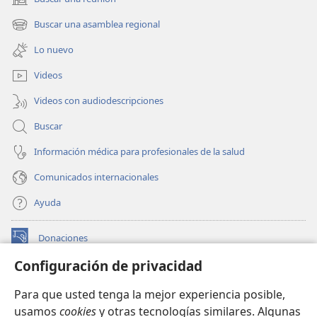
(abre
una
Buscar una asamblea regional
(abre
nueva
una
ventana)
Lo nuevo
nueva
ventana)
Videos
Videos con audiodescripciones
Buscar
Información médica para profesionales de la salud
Comunicados internacionales
Ayuda
Donaciones
(abre
una
Configuración de privacidad
nueva
BIBLIOTECA EN LÍNEA Watchtower™
(abre
ventana)
Para que usted tenga la mejor experiencia posible,
una
®
JW Hub
usamos
cookies
y otras tecnologías similares. Algunas
nueva
(abre