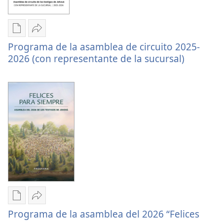
2026
de
(con
circuito)
el
Opciones
Compartir
superintendente
Programa de la asamblea de circuito 2025-
de
Programa
de
2026 (con representante de la sucursal)
descarga
de
circuito)
de
la
publicaciones
asamblea
Programa
de
de
circuito
la
2025-
asamblea
2026
de
(con
circuito
representante
2025-
de
2026
la
(con
sucursal)
representante
Opciones
Compartir
de
Programa de la asamblea del 2026 “Felices
de
Programa