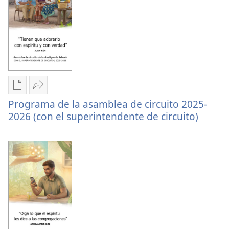
Escrituras
2026
todos
los
días
2026
Opciones
Compartir
Programa de la asamblea de circuito 2025-
de
Programa
2026 (con el superintendente de circuito)
descarga
de
de
la
publicaciones
asamblea
Programa
de
de
circuito
la
2025-
asamblea
2026
de
(con
circuito
el
2025-
superintendente