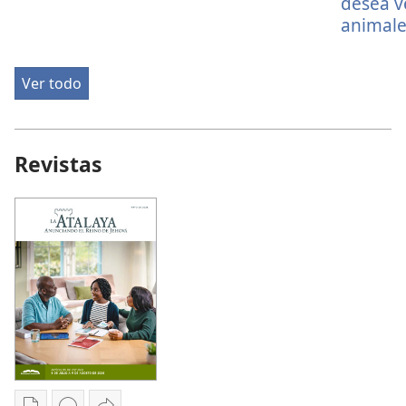
desea ve
animale
Ver todo
Revistas