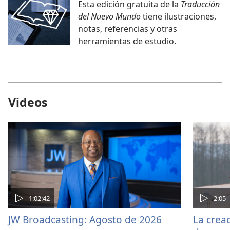
Esta edición gratuita de la
Traducción
del Nuevo Mundo
tiene ilustraciones,
notas, referencias y otras
herramientas de estudio.
Videos
1:02:42
2:05
JW Broadcasting: Agosto de 2026
La crea