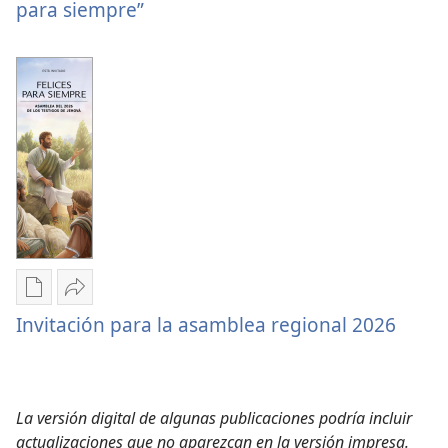
la
para siempre”
descarga
de
sucursal)
de
la
publicaciones
asamblea
Programa
del
de
2026
la
“Felices
asamblea
para
del
siempre”
2026
“Felices
para
siempre”
Opciones
Compartir
Invitación para la asamblea regional 2026
de
Invitación
descarga
para
de
la
publicaciones
asamblea
La versión digital de algunas publicaciones podría incluir
Invitación
regional
actualizaciones que no aparezcan en la versión impresa.
para
2026