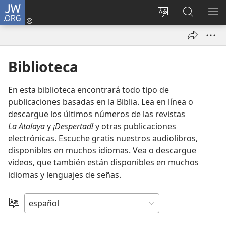
JW.ORG
Iniciar
sesión
Cambiar
Búsqueda
MO
(abre
idioma
en
ME
una
del sitio
jw.org
nueva
Biblioteca
ventana)
En esta biblioteca encontrará todo tipo de
publicaciones basadas en la Biblia. Lea en línea o
descargue los últimos números de las revistas
La Atalaya
y
¡Despertad!
y otras publicaciones
electrónicas. Escuche gratis nuestros audiolibros,
disponibles en muchos idiomas. Vea o descargue
videos, que también están disponibles en muchos
idiomas y lenguajes de señas.
Elegir
idioma