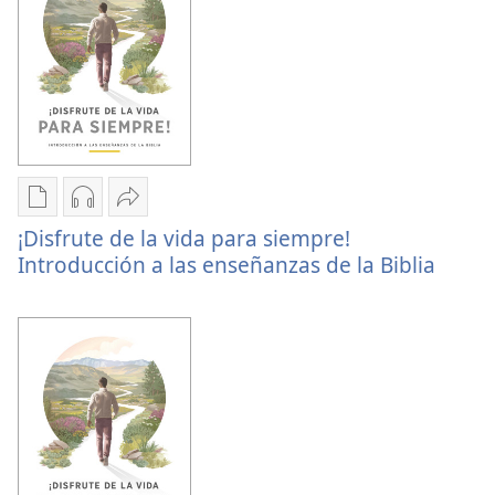
Opciones
Opciones
Compartir
¡Disfrute de la vida para siempre!
de
de
¡Disfrute
Introducción a las enseñanzas de la Biblia
descarga
descarga
de
de
de
la
publicaciones
audio
vida
¡Disfrute
¡Disfrute
para
de
de
siempre!
la
la
Introducción
vida
vida
a
para
para
las
siempre!
siempre!
enseñanzas