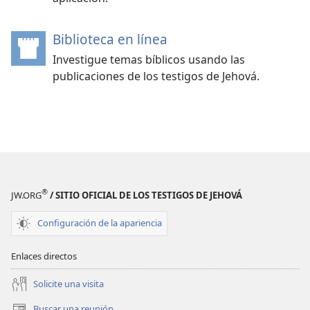
Biblioteca en línea
(abre
una
Investigue temas bíblicos usando las
nueva
publicaciones de los testigos de Jehová.
ventana)
®
JW.ORG
/ SITIO OFICIAL DE LOS TESTIGOS DE JEHOVÁ
Configuración de la apariencia
Enlaces directos
Solicite una visita
Buscar una reunión