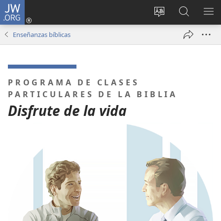
JW.ORG
Iniciar
sesión
Cambiar
Búsqueda
MO
(abre
idioma
en
ME
Enseñanzas bíblicas
una
del sitio
jw.org
nueva
ventana)
PROGRAMA DE CLASES
PARTICULARES DE LA BIBLIA
Disfrute de la vida