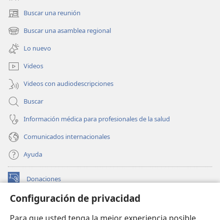
Buscar una reunión
(abre
una
Buscar una asamblea regional
(abre
nueva
una
ventana)
Lo nuevo
nueva
ventana)
Videos
Videos con audiodescripciones
Buscar
Información médica para profesionales de la salud
Comunicados internacionales
Ayuda
Donaciones
(abre
una
Configuración de privacidad
nueva
BIBLIOTECA EN LÍNEA Watchtower™
(abre
ventana)
Para que usted tenga la mejor experiencia posible,