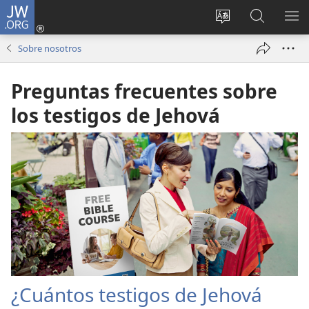
JW.ORG
Iniciar
sesión
Cambiar
Búsqueda
MO
(abre
idioma
en
ME
Sobre nosotros
una
del sitio
jw.org
nueva
Preguntas frecuentes sobre
ventana)
los testigos de Jehová
¿Cuántos testigos de Jehová