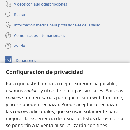
Videos con audiodescripciones
Buscar
Información médica para profesionales de la salud
Comunicados internacionales
Ayuda
Donaciones
(abre
una
Configuración de privacidad
nueva
BIBLIOTECA EN LÍNEA Watchtower™
(abre
ventana)
Para que usted tenga la mejor experiencia posible,
una
®
JW Hub
usamos
cookies
y otras tecnologías similares. Algunas
nueva
(abre
ventana)
cookies
son necesarias para que el sitio web funcione,
una
®
JW Library
nueva
y no se pueden rechazar. Puede aceptar o rechazar
ventana)
las
cookies
adicionales, que se usan solamente para
Watchtower Library
mejorar la experiencia del usuario. Estos datos nunca
se pondrán a la venta ni se utilizarán con fines