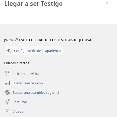
Llegar a ser Testigo
®
JW.ORG
/ SITIO OFICIAL DE LOS TESTIGOS DE JEHOVÁ
Configuración de la apariencia
Enlaces directos
Solicite una visita
Buscar una reunión
(abre
una
Buscar una asamblea regional
(abre
nueva
una
ventana)
Lo nuevo
nueva
ventana)
Videos