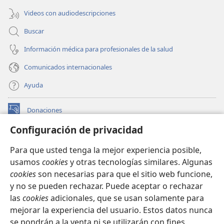
Videos con audiodescripciones
Buscar
Información médica para profesionales de la salud
Comunicados internacionales
Ayuda
Donaciones
(abre
una
Configuración de privacidad
nueva
BIBLIOTECA EN LÍNEA Watchtower™
(abre
ventana)
Para que usted tenga la mejor experiencia posible,
una
®
JW Hub
usamos
cookies
y otras tecnologías similares. Algunas
nueva
(abre
ventana)
cookies
son necesarias para que el sitio web funcione,
una
®
JW Library
nueva
y no se pueden rechazar. Puede aceptar o rechazar
ventana)
las
cookies
adicionales, que se usan solamente para
Watchtower Library
mejorar la experiencia del usuario. Estos datos nunca
se pondrán a la venta ni se utilizarán con fines