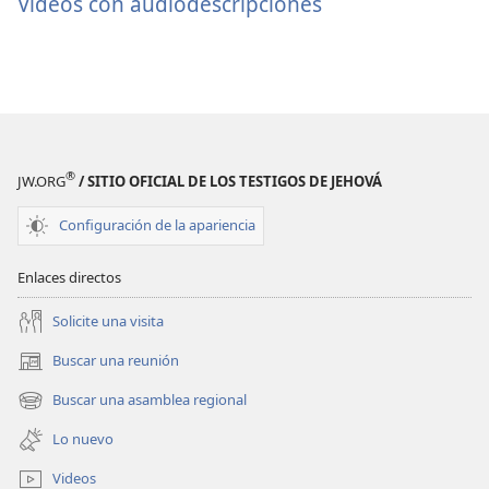
Videos con audiodescripciones
®
JW.ORG
/ SITIO OFICIAL DE LOS TESTIGOS DE JEHOVÁ
Configuración de la apariencia
Enlaces directos
Solicite una visita
Buscar una reunión
(abre
una
Buscar una asamblea regional
(abre
nueva
una
ventana)
Lo nuevo
nueva
ventana)
Videos