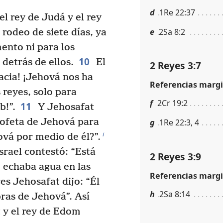
d
1Re 22:37
 el rey de Judá y el rey
e
2Sa 8:2
rodeo de siete días, ya
ento ni para los
10
detrás de ellos.
El
2 Reyes 3:7
racia! ¡Jehová nos ha
Referencias margi
 reyes, solo para
f
2Cr 19:2
11
b!”.
Y Jehosafat
rofeta de Jehová para
g
1Re 22:3, 4
i
vá por medio de él?”.
Israel contestó: “Está
2 Reyes 3:9
e echaba agua en las
Referencias margi
s Jehosafat dijo: “Él
h
2Sa 8:14
ras de Jehová”. Así
t y el rey de Edom