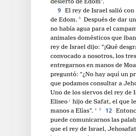
desierto de Edom”.
9
El rey de Israel salió con
h
de Edom.
Después de dar un 
no había agua para el campam
animales domésticos que iban 
rey de Israel dijo: “¡Qué desg
convocado a nosotros, los tres
entregarnos en manos de Moa
preguntó: “¿No hay aquí un p
que podamos consultar a Jeho
Uno de los siervos del rey de 
j
Eliseo
hijo de Safat, el que l
12
k
*
manos a Elías”.
Entonce
puede comunicarnos las palab
que el rey de Israel, Jehosafa