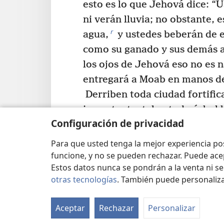
esto es lo que Jehová dice: “
ni verán lluvia; no obstante, e
r
agua,
y ustedes beberán de e
como su ganado y sus demás a
los ojos de Jehová eso no es 
entregará a Moab en manos de
Derriben toda ciudad fortific
importante, talen todo árbol 
Configuración de privacidad
manantiales y arruinen con pi
v
terrenos fértiles”.
Para que usted tenga la mejor experiencia p
20
Por la mañana, a la hor
funcione, y no se pueden rechazar. Puede ace
Estos datos nunca se pondrán a la venta ni se
w
grano de la mañana,
de pron
otras tecnologías
. También puede personaliz
agua desde Edom, y el lugar 
21
Todos los moabitas oyer
Aceptar
Rechazar
Personalizar
habían subido para pelear con