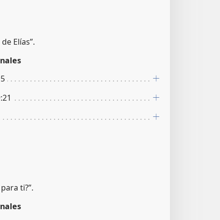
 de Elías”.
nales
15
9:21
para ti?”.
nales