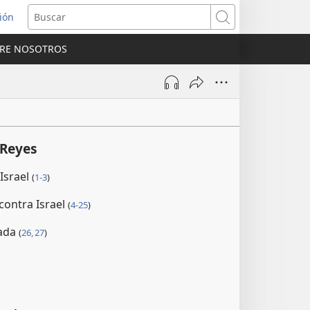
sión
Buscar
RE NOSOTROS
a
na)
 Reyes
Israel
(
1-3
)
contra Israel
(
4-25
)
tada
(
26, 27
)