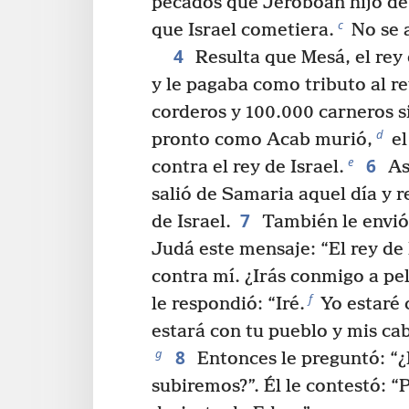
pecados que Jeroboán hijo de
c
que Israel cometiera.
No se a
4
Resulta que Mesá, el rey
y le pagaba como tributo al re
corderos y 100.000 carneros si
d
pronto como Acab murió,
el
6
e
contra el rey de Israel.
As
salió de Samaria aquel día y r
7
de Israel.
También le envió 
Judá este mensaje: “El rey de
contra mí. ¿Irás conmigo a pe
f
le respondió: “Iré.
Yo estaré 
estará con tu pueblo y mis cab
8
g
Entonces le preguntó: “
subiremos?”. Él le contestó: “