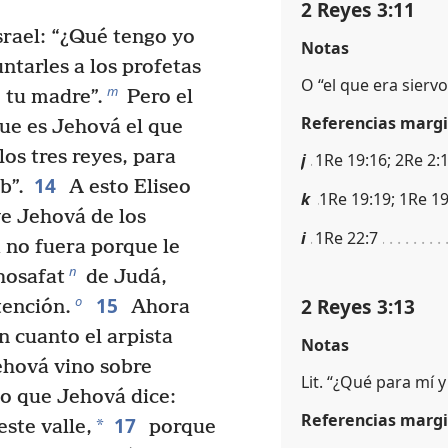
2 Reyes 3:11
Israel: “¿Qué tengo yo
Notas
ntarles a los profetas
O “el que era siervo
m
e tu madre”.
Pero el
Referencias margi
rque es Jehová el que
os tres reyes, para
j
1Re 19:16; 2Re 2:
14
b”.
A esto Eliseo
k
1Re 19:19; 1Re 1
ve Jehová de los
i
1Re 22:7
 no fuera porque le
n
hosafat
de Judá,
15
o
2 Reyes 3:13
tención.
Ahora
n cuanto el arpista
Notas
ehová vino sobre
Lit. “¿Qué para mí y 
 lo que Jehová dice:
Referencias margi
17
*
este valle,
porque