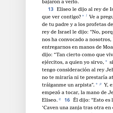
bajaron a verlo.
13
Eliseo le dijo al rey de 
l
*
que ver contigo?
Ve a pregu
de tu padre y a los profetas d
rey de Israel le dijo: “No, po
nos ha convocado a nosotros, l
entregarnos en manos de Moa
dijo: “Tan cierto como que vi
*
ejércitos, a quien yo sirvo,
si
tengo consideración al rey Je
no te miraría ni te prestaría a
p
*
tráiganme un arpista”.
Y, e
empezó a tocar, la mano de J
16
q
Eliseo.
Él dijo: “Esto es
‘Caven una zanja tras otra en 