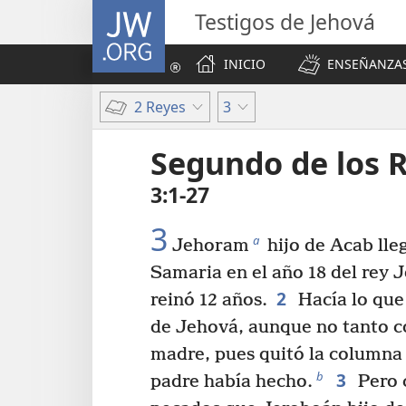
JW.ORG
Testigos de Jehová
INICIO
ENSEÑANZAS
2 Reyes
3
Segundo de los 
3:1-27
3
a
Jehoram
hijo de Acab lleg
Samaria en el año 18 del rey 
2
reinó 12 años.
Hacía lo que 
de Jehová, aunque no tanto c
madre, pues quitó la columna
3
b
padre había hecho.
Pero 