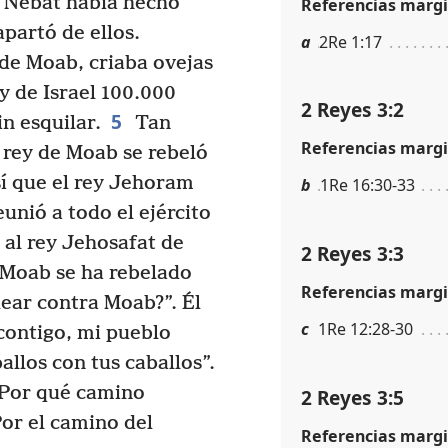
 Nebat había hecho
Referencias margi
partó de ellos.
a
2Re 1:17
 de Moab, criaba ovejas
y de Israel 100.000
2 Reyes 3:2
5
n esquilar.
Tan
Referencias margi
 rey de Moab se rebeló
í que el rey Jehoram
b
1Re 16:30-33
eunió a todo el ejército
al rey Jehosafat de
2 Reyes 3:3
 Moab se ha rebelado
Referencias margi
lear contra Moab?”. Él
c
1Re 12:28-30
contigo, mi pueblo
allos con tus caballos”.
¿Por qué camino
2 Reyes 3:5
Por el camino del
Referencias margi