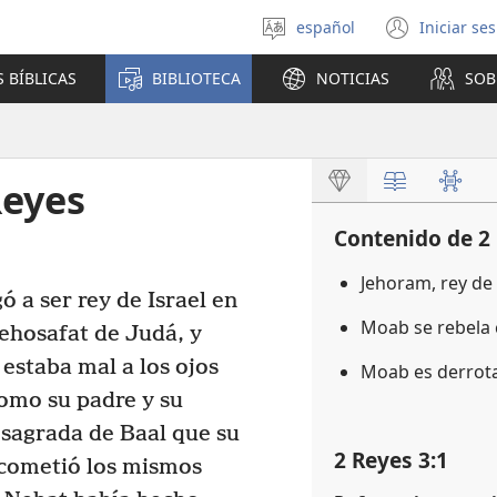
español
Iniciar se
Seleccionar
(abre
idioma
una
 BÍBLICAS
BIBLIOTECA
NOTICIAS
SOB
nuev
venta
Reyes
Contenido de 2
Jehoram, rey de 
ó a ser rey de Israel en
Moab se rebela 
Jehosafat de Judá, y
estaba mal a los ojos
Moab es derro
omo su padre y su
 sagrada de Baal que su
2 Reyes 3:1
cometió los mismos