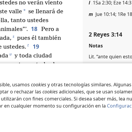
l
1Sa 2:30; Eze 14:3
Ustedes no verán viento
*
ste valle
se llenará de
m
Jue 10:14; 1Re 18
lla, tanto ustedes
18
nimales”’.
Pero a
2 Reyes 3:14
s
nada,
pues él también
Notas
19
t
 ustedes.
u
ada
y toda ciudad
Lit. “ante quien esto
bueno, tapen todos los
Referencias margi
edras todos los
n
2Cr 17:3, 4; 2Cr 1
osible, usamos
cookies
y otras tecnologías similares. Alguna
o
Pr 15:29
a de la ofrenda de
ptar o rechazar las
cookies
adicionales, que se usan solamen
 utilizarán con fines comerciales. Si desea saber más, lea n
to empezó a llegar
ar en cualquier momento su configuración en la
Configurac
quedó inundado.
2 Reyes 3:15
on que los reyes
Notas
tra ellos. Así que