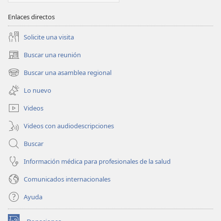
Enlaces directos
Solicite una visita
Buscar una reunión
(abre
una
Buscar una asamblea regional
(abre
nueva
una
ventana)
Lo nuevo
nueva
ventana)
Videos
Videos con audiodescripciones
Buscar
Información médica para profesionales de la salud
Comunicados internacionales
Ayuda