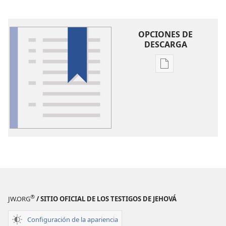
OPCIONES DE
DESCARGA
Opciones
de
descarga
de
publicaciones
Glosario
®
JW.ORG
/ SITIO OFICIAL DE LOS TESTIGOS DE JEHOVÁ
Configuración de la apariencia