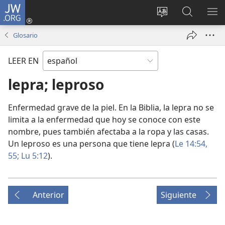
JW.ORG
Iniciar
sesión
Cambiar
Búsqueda
MO
(abre
idioma
en
ME
Glosario
una
del sitio
jw.org
nueva
LEER EN
ventana)
lepra; leproso
Enfermedad grave de la piel. En la Biblia, la lepra no se
limita a la enfermedad que hoy se conoce con este
nombre, pues también afectaba a la ropa y las casas.
Un leproso es una persona que tiene lepra (
Le 14:54,
55;
Lu 5:12
).
Anterior
Siguiente