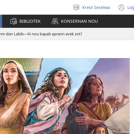
Kreol Seselwa
Log
Swazir
(o
en
n
BIBLIOTEK
KONSERNAN NOU
langaz
wi
m dan Labib​—Ki nou kapab aprann avek zot?