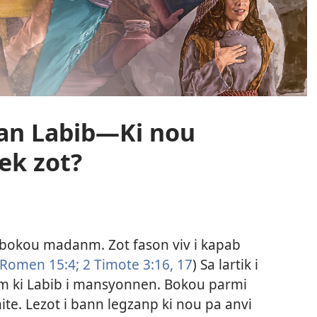
n Labib​—Ki nou
ek zot?
i bokou madanm. Zot fason viv i kapab
Romen 15:4;
2 Timote 3:16, 17
) Sa lartik i
nm ki Labib i mansyonnen. Bokou parmi
ite. Lezot i bann legzanp ki nou pa anvi