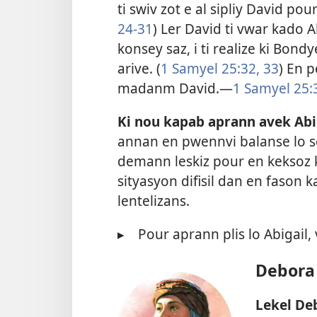
ti swiv zot e al sipliy David pou
24-31
) Ler David ti vwar kado A
konsey saz, i ti realize ki Bondy
arive. (
1 Samyel 25:32, 33
) En p
madanm David.​—
1 Samyel 25:
Ki nou kapab aprann avek Abi
annan en pwennvi balanse lo son
demann leskiz pour en keksoz ki 
sityasyon difisil dan en fason 
lentelizans.
▸
Pour aprann plis lo Abigail, 
Debora
Lekel De