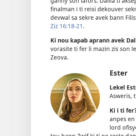
ganny son lafors. Dalila ti akse
finalman i ti reisi dekouver se
devwal sa sekre avek bann Filis
Ziz 16:18-21
.
Ki nou kapab aprann avek Dal
vorasite ti fer li mazin zis son le
Zeova.
Ester
Lekel Est
Asweris, t
Ki i ti fer
anpes en 
lord ofisy
tou bann Zwif ki ti pe reste da