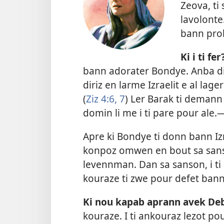
Zeova, ti
lavolonte
bann prob
Ki i ti fer
bann adorater Bondye. Anba di
diriz en larme Izraelit e al lag
(
Ziz 4:6, 7
) Ler Barak ti demann D
domin li me i ti pare pour ale.​
Apre ki Bondye ti donn bann Izr
konpoz omwen en bout sa sanson
levennman. Dan sa sanson, i ti
kouraze ti zwe pour defet ban
Ki nou kapab aprann avek De
kouraze. I ti ankouraz lezot po