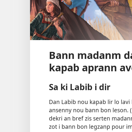
Bann madanm da
kapab aprann av
Sa ki Labib i dir
Dan Labib nou kapab lir lo lav
ansenny nou bann bon leson. (
dekri an bref zis serten mada
zot i bann bon legzanp pour im