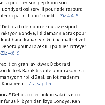
 servi pour fer son pep konn son
. Bondye ti osi servi li pour ede rezourd
lenm parmi bann Izraelit.​—
Ziz 4:4, 5
.
?
Debora ti demontre kouraz e siport
reksyon Bondye, i ti demann Barak pour
er kont bann Kananeen ki ti pe maltret zot.
ebora pour al avek li, i pa ti les lafreyer
—
Ziz 4:8, 9
.
aelit en gran laviktwar, Debora ti
 ki li ek Barak ti sante pour rakont sa
 mansyonn rol ki Zael, en lot madanm
n Kananeen.​—
Ziz, sapit 5
.
bora?
Debora ti fer bokou sakrifis e i ti
ur fer sa ki byen dan lizye Bondye. Kan