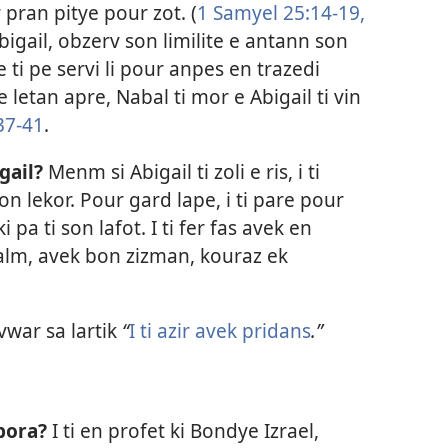
r pran pitye pour zot. (
1 Samyel 25:14-19,
bigail, obzerv son limilite e antann son
e ti pe servi li pour anpes en trazedi
e letan apre, Nabal ti mor e Abigail ti vin
37-41
.
gail?
Menm si Abigail ti zoli e ris, i ti
 lekor. Pour gard lape, i ti pare pour
pa ti son lafot. I ti fer fas avek en
kalm, avek bon zizman, kouraz ek
vwar sa lartik
“
I ti azir avek pridans
.”
bora?
I ti en profet ki Bondye Izrael,