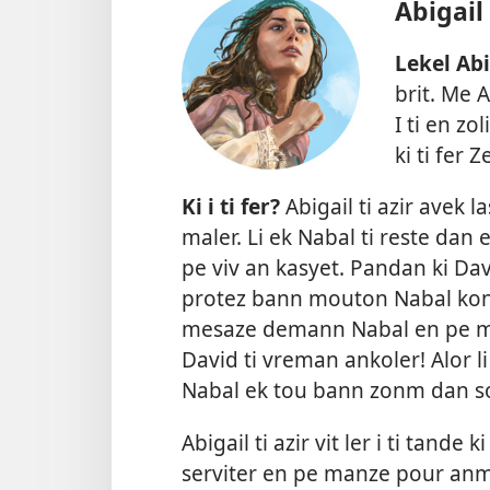
Abigail
Lekel Abi
brit. Me A
I ti en zo
ki ti fer 
Ki i ti fer?
Abigail ti azir avek 
maler. Li ek Nabal ti reste dan e
pe viv an kasyet. Pandan ki Dav
protez bann mouton Nabal kont
mesaze demann Nabal en pe man
David ti vreman ankoler! Alor l
Nabal ek tou bann zonm dan so
Abigail ti azir vit ler i ti tande 
serviter en pe manze pour anm