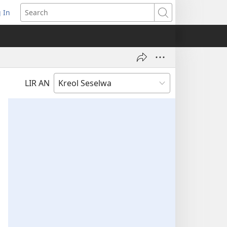
 In
pens
Search
ew
ndow)
LIR AN