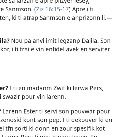
pte sa larzan e apre plizyer lesey,
kre Sanmson. (
Ziz 16:15-17
) Apre i ti
ten, ki ti atrap Sanmson e anprizonn li.​—
ila?
Nou pa anvi imit legzanp Dalila. Son
kor, i ti trai e vin enfidel avek en serviter
er?
I ti en madanm Zwif ki lerwa Pers,
i swazir pour vin larenn.
?
Larenn Ester ti servi son pouvwar pour
zenosid kont son pep. I ti dekouver ki en
el ti’n sorti ki donn en zour spesifik kot
n Lanpir Pers ti pou ganny touye. En