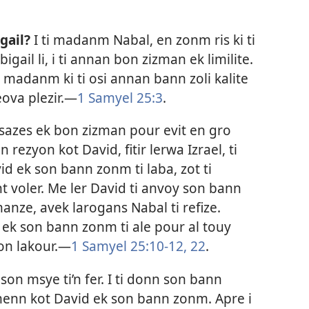
gail?
I ti madanm Nabal, en zonm ris ki ti
bigail li, i ti annan bon zizman ek limilite.
li madanm ki ti osi annan bann zoli kalite
Zeova plezir.​—
1 Samyel 25:3
.
lasazes ek bon zizman pour evit en gro
n rezyon kot David, fitir lerwa Izrael, ti
id ek son bann zonm ti laba, zot ti
 voler. Me ler David ti anvoy son bann
ze, avek larogans Nabal ti refize.
i ek son bann zonm ti ale pour al touy
n lakour.​—
1 Samyel 25:10-12,
22
.
ki son msye ti’n fer. I ti donn son bann
enn kot David ek son bann zonm. Apre i