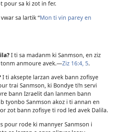
zot pour sa ki zot in fer.
vwar sa lartik “
Mon ti vin parey en
ila?
I ti sa madanm ki Sanmson, en ziz
 ti tonm anmoure avek.​—
Ziz 16:4, 5
.
?
I ti aksepte larzan avek bann zofisye
our trai Sanmson, ki Bondye ti’n servi
vre bann Izraelit dan lanmen bann
apab tyonbo Sanmson akoz i ti annan en
lor zot bann zofisye ti rod led avek Dalila.
ous pour rode ki mannyer Sanmson i