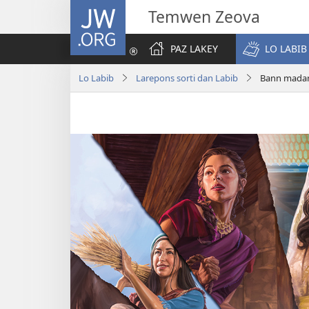
JW.ORG
Temwen Zeova
PAZ LAKEY
LO LABIB
Lo Labib
Larepons sorti dan Labib
Bann madan