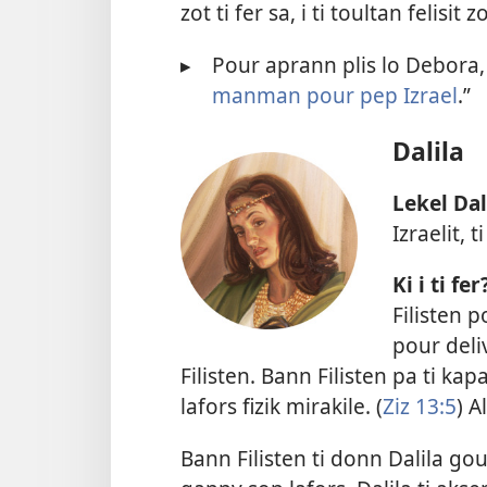
zot ti fer sa, i ti toultan felisit 
▸
Pour aprann plis lo Debora, 
manman pour pep Izrael
.”
Dalila
Lekel Dal
Izraelit,
Ki i ti fer
Filisten p
pour deli
Filisten. Bann Filisten pa ti k
lafors fizik mirakile. (
Ziz 13:5
) A
Bann Filisten ti donn Dalila g