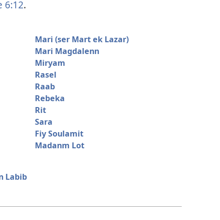
 6:12
.
Mari (ser Mart ek Lazar)
Mari Magdalenn
Miryam
Rasel
Raab
Rebeka
Rit
Sara
Fiy Soulamit
Madanm Lot
n Labib