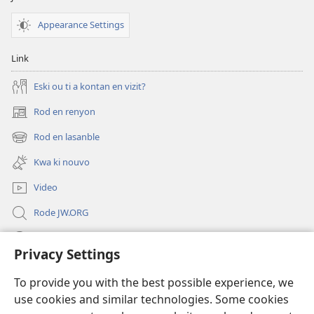
Appearance Settings
Link
Eski ou ti a kontan en vizit?
Rod en renyon
(opens
new
Rod en lasanble
(opens
window)
new
Kwa ki nouvo
window)
Video
Rode JW.ORG
Led
Privacy Settings
Donations
(opens
To provide you with the best possible experience, we
new
use cookies and similar technologies. Some cookies
window)
Watchtower BIBLIOTEK LO ENTERNET