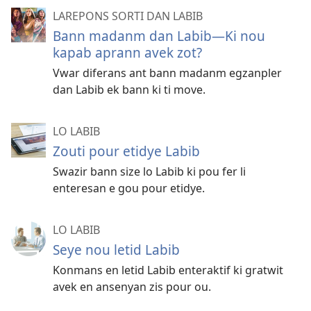
LAREPONS SORTI DAN LABIB
Bann madanm dan Labib​—Ki nou
kapab aprann avek zot?
Vwar diferans ant bann madanm egzanpler
dan Labib ek bann ki ti move.
LO LABIB
Zouti pour etidye Labib
Swazir bann size lo Labib ki pou fer li
enteresan e gou pour etidye.
LO LABIB
Seye nou letid Labib
Konmans en letid Labib enteraktif ki gratwit
avek en ansenyan zis pour ou.