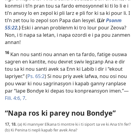
konmsi i ti’n pran tou sa fardo emosyonnel ki ti lo li e i
ti’n anvoy lo en zepol ki pli larz e pli for ki sa ki pour li. I
ti’n zet tou lo zepol son Papa dan lesyel.
(
Lir
Psonm
55:22
.
)
Eski i annan problenm ki tro lour pour Zeova?
Non, i ti napa sa letan, i napa ozordi e i pa pou zanmen
annan!
16
Kan nou santi nou annan en ta fardo, fatige ouswa
sagren en kantite, nou devret swiv legzanp Ana e dir
tou sa ki nou santi avek sa Enn ki Labib i dir i “ekout
lapriyer.” (
Ps. 65:2
) Si nou priy avek lafwa, nou osi nou
pou vwar ki nou sagrinasyon i kapab ganny ranplase
par “lape Bondye ki depas tou konpreansyon imen.”​—
Fili. 4:6, 7
.
“Napa ros ki parey nou Bondye”
17, 18.
(a) Ki mannyer Elkana ti montre ki i ti siport sa ve ki Ana ti’n fer?
(b) Ki Penina ti nepli kapab fer avek Ana?