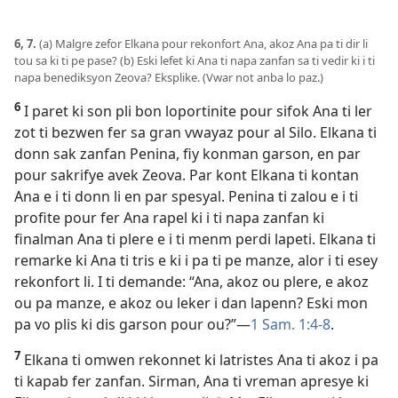
6, 7.
(a) Malgre zefor Elkana pour rekonfort Ana, akoz Ana pa ti dir li
tou sa ki ti pe pase? (b) Eski lefet ki Ana ti napa zanfan sa ti vedir ki i ti
napa benediksyon Zeova? Eksplike. (Vwar not anba lo paz.)
6
I paret ki son pli bon loportinite pour sifok Ana ti ler
zot ti bezwen fer sa gran vwayaz pour al Silo. Elkana ti
donn sak zanfan Penina, fiy konman garson, en par
pour sakrifye avek Zeova. Par kont Elkana ti kontan
Ana e i ti donn li en par spesyal. Penina ti zalou e i ti
profite pour fer Ana rapel ki i ti napa zanfan ki
finalman Ana ti plere e i ti menm perdi lapeti. Elkana ti
remarke ki Ana ti tris e ki i pa ti pe manze, alor i ti esey
rekonfort li. I ti demande: “Ana, akoz ou plere, e akoz
ou pa manze, e akoz ou leker i dan lapenn? Eski mon
pa vo plis ki dis garson pour ou?”​—
1 Sam. 1:4-8
.
7
Elkana ti omwen rekonnet ki latristes Ana ti akoz i pa
ti kapab fer zanfan. Sirman, Ana ti vreman apresye ki