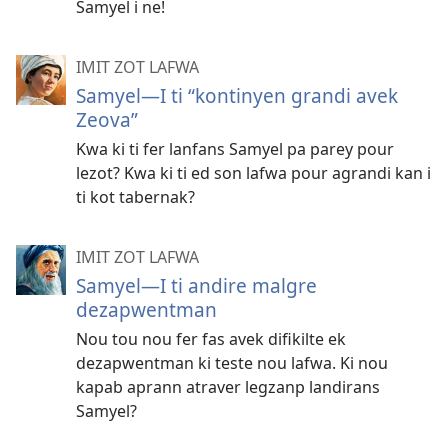
Samyel i ne!
IMIT ZOT LAFWA
Samyel—I ti “kontinyen grandi avek
Zeova”
Kwa ki ti fer lanfans Samyel pa parey pour
lezot? Kwa ki ti ed son lafwa pour agrandi kan i
ti kot tabernak?
IMIT ZOT LAFWA
Samyel—I ti andire malgre
dezapwentman
Nou tou nou fer fas avek difikilte ek
dezapwentman ki teste nou lafwa. Ki nou
kapab aprann atraver legzanp landirans
Samyel?