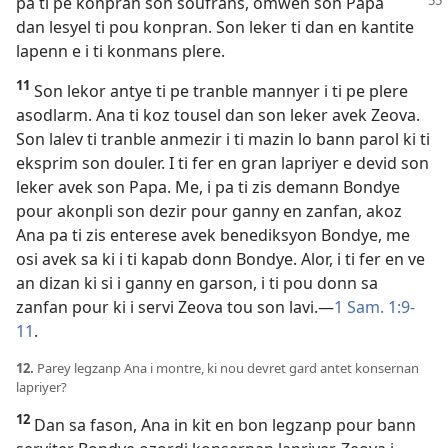
pa ti pe konpran
son soufrans, omwen son Papa
dan lesyel ti pou konpran. Son leker ti dan en kantite
lapenn e i ti konmans plere.
11
Son lekor antye ti pe tranble mannyer i ti pe plere
asodlarm. Ana ti koz tousel dan son leker avek Zeova.
Son lalev ti tranble anmezir i ti mazin lo bann parol ki ti
eksprim son douler. I ti fer en gran lapriyer e devid son
leker avek son Papa. Me, i pa ti zis demann Bondye
pour akonpli son dezir pour ganny en zanfan, akoz
Ana pa ti zis enterese avek benediksyon Bondye, me
osi avek sa ki i ti kapab donn Bondye. Alor, i ti fer en ve
an dizan ki si i ganny en garson, i ti pou donn sa
zanfan pour ki i servi Zeova tou son lavi.​—
1 Sam. 1:9-
11
.
12.
Parey legzanp Ana i montre, ki nou devret gard antet konsernan
lapriyer?
12
Dan sa fason, Ana in kit en bon legzanp pour bann