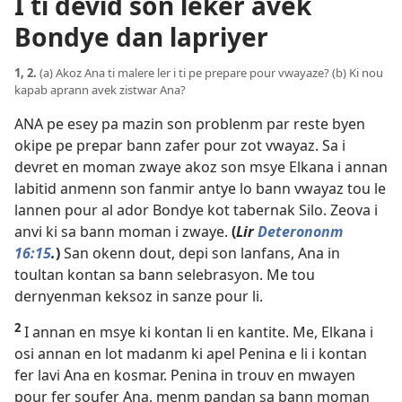
I ti devid son leker avek
Bondye dan lapriyer
1, 2.
(a) Akoz Ana ti malere ler i ti pe prepare pour vwayaze? (b) Ki nou
kapab aprann avek zistwar Ana?
ANA pe esey pa mazin son problenm par reste byen
okipe pe prepar bann zafer pour zot vwayaz. Sa i
devret en moman zwaye akoz son msye Elkana i annan
labitid anmenn son fanmir antye lo bann vwayaz tou le
lannen pour al ador Bondye kot tabernak Silo. Zeova i
anvi ki sa bann moman i zwaye.
(
Lir
Deterononm
16:15
.
)
San okenn dout, depi son lanfans, Ana in
toultan kontan sa bann selebrasyon. Me tou
dernyenman keksoz in sanze pour li.
2
I annan en msye ki kontan li en kantite. Me, Elkana i
osi annan en lot madanm ki apel Penina e li i kontan
fer lavi Ana en kosmar. Penina in trouv en mwayen
pour fer soufer Ana, menm pandan sa bann moman