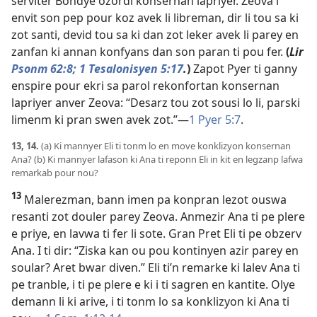
serviter Bondye ozordi konsernan lapriyer. Zeova i
envit son pep pour koz avek li libreman, dir li tou sa ki
zot santi, devid tou sa ki dan zot leker avek li parey en
zanfan ki annan konfyans dan son paran ti pou fer.
(
Lir
Psonm 62:8;
1 Tesalonisyen 5:17
.
)
Zapot Pyer ti ganny
enspire pour ekri sa parol rekonfortan konsernan
lapriyer anver Zeova: “Desarz tou zot sousi lo li, parski
limenm ki pran swen avek zot.”​—
1 Pyer 5:7
.
13, 14.
(a) Ki mannyer Eli ti tonm lo en move konklizyon konsernan
Ana? (b) Ki mannyer lafason ki Ana ti reponn Eli in kit en legzanp lafwa
remarkab pour nou?
13
Malerezman, bann imen pa konpran lezot ouswa
resanti zot douler parey Zeova. Anmezir Ana ti pe plere
e priye, en lavwa ti fer li sote. Gran Pret Eli ti pe obzerv
Ana. I ti dir: “Ziska kan ou pou kontinyen azir parey en
soular? Aret bwar diven.” Eli ti’n remarke ki lalev Ana ti
pe tranble, i ti pe plere e ki i ti sagren en kantite. Olye
demann li ki arive, i ti tonm lo sa konklizyon ki Ana ti