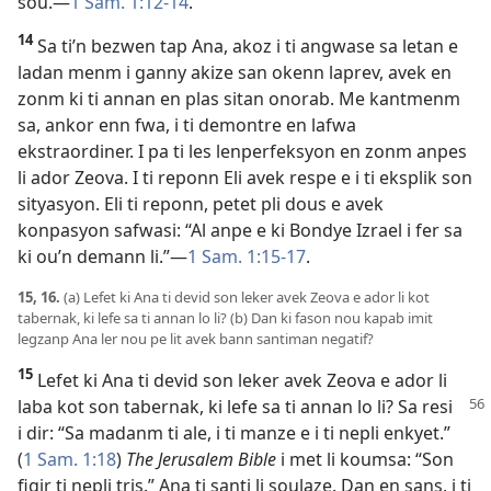
sou.​—
1 Sam. 1:12-14
.
14
Sa ti’n bezwen tap Ana, akoz i ti angwase sa letan e
ladan menm i ganny akize san okenn laprev, avek en
zonm ki ti annan en plas sitan onorab. Me kantmenm
sa, ankor enn fwa, i ti demontre en lafwa
ekstraordiner. I pa ti les lenperfeksyon en zonm anpes
li ador Zeova. I ti reponn Eli avek respe e i ti eksplik son
sityasyon. Eli ti reponn, petet pli dous e avek
konpasyon safwasi: “Al anpe e ki Bondye Izrael i fer sa
ki ou’n demann li.”​—
1 Sam. 1:15-17
.
15, 16.
(a) Lefet ki Ana ti devid son leker avek Zeova e ador li kot
tabernak, ki lefe sa ti annan lo li? (b) Dan ki fason nou kapab imit
legzanp Ana ler nou pe lit avek bann santiman negatif?
15
Lefet ki Ana ti devid son leker avek Zeova e ador li
laba
kot son tabernak, ki lefe sa ti annan lo li? Sa resi
i dir: “Sa madanm ti ale, i ti manze e i ti nepli enkyet.”
(
1 Sam. 1:18
)
The Jerusalem Bible
i met li koumsa: “Son
figir ti nepli tris.” Ana ti santi li soulaze. Dan en sans, i ti