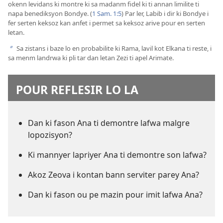
okenn levidans ki montre ki sa madanm fidel ki ti annan limilite ti
napa benediksyon Bondye. (
1 Sam. 1:5
) Par ler, Labib i dir ki Bondye i
fer serten keksoz kan anfet i permet sa keksoz arive pour en serten
letan.
Sa zistans i baze lo en probabilite ki Rama, lavil kot Elkana ti reste, i
b
sa menm landrwa ki pli tar dan letan Zezi ti apel Arimate.
POUR REFLESIR LO LA
Dan ki fason Ana ti demontre lafwa malgre
lopozisyon?
Ki mannyer lapriyer Ana ti demontre son lafwa?
Akoz Zeova i kontan bann serviter parey Ana?
Dan ki fason ou pe mazin pour imit lafwa Ana?