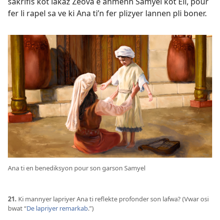
sakrifis kot lakaz Zeova e anmenn Samyel kot Eli, pour
fer li rapel sa ve ki Ana ti’n fer plizyer lannen pli boner.
Ana ti en benediksyon pour son garson Samyel
21.
Ki mannyer lapriyer Ana ti reflekte profonder son lafwa? (Vwar osi
bwat “
De lapriyer remarkab
.”)