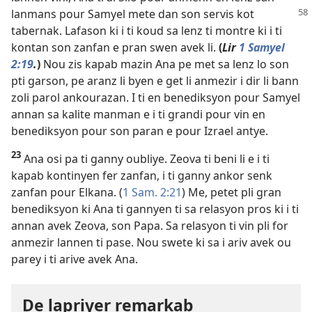
lanmans pour Samyel
mete dan son servis kot
tabernak. Lafason ki i ti koud sa lenz ti montre ki i ti
kontan son zanfan e pran swen avek li.
(
Lir
1 Samyel
2:19
.
)
Nou zis kapab mazin Ana pe met sa lenz lo son
pti garson, pe aranz li byen e get li anmezir i dir li bann
zoli parol ankourazan. I ti en benediksyon pour Samyel
annan sa kalite manman e i ti grandi pour vin en
benediksyon pour son paran e pour Izrael antye.
23
Ana osi pa ti ganny oubliye. Zeova ti beni li e i ti
kapab kontinyen fer zanfan, i ti ganny ankor senk
zanfan pour Elkana. (
1 Sam. 2:21
) Me, petet pli gran
benediksyon ki Ana ti gannyen ti sa relasyon pros ki i ti
annan avek Zeova, son Papa. Sa relasyon ti vin pli for
anmezir lannen ti pase. Nou swete ki sa i ariv avek ou
parey i ti arive avek Ana.
De lapriyer remarkab