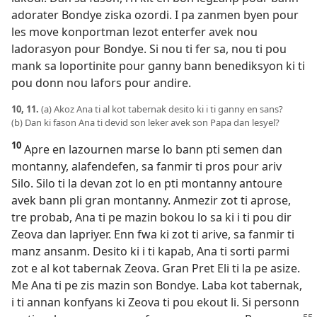
adorater Bondye ziska ozordi. I pa zanmen byen pour
les move konportman lezot enterfer avek nou
ladorasyon pour Bondye. Si nou ti fer sa, nou ti pou
mank sa loportinite pour ganny bann benediksyon ki ti
pou donn nou lafors pour andire.
10, 11.
(a) Akoz Ana ti al kot tabernak desito ki i ti ganny en sans?
(b) Dan ki fason Ana ti devid son leker avek son Papa dan lesyel?
10
Apre en lazournen marse lo bann pti semen dan
montanny, alafendefen, sa fanmir ti pros pour ariv
Silo. Silo ti la devan zot lo en pti montanny antoure
avek bann pli gran montanny. Anmezir zot ti aprose,
tre probab, Ana ti pe mazin bokou lo sa ki i ti pou dir
Zeova dan lapriyer. Enn fwa ki zot ti arive, sa fanmir ti
manz ansanm. Desito ki i ti kapab, Ana ti sorti parmi
zot e al kot tabernak Zeova. Gran Pret Eli ti la pe asize.
Me Ana ti pe zis mazin son Bondye. Laba kot tabernak,
i ti annan konfyans ki Zeova ti pou ekout li. Si personn