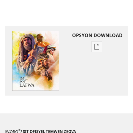
OPSYON DOWNLOAD
Opsyon
pour
download
bann
piblikasyon
dan
forma
elektronik
Imit
zot
lafwa
®
JW.ORG
/ SIT OFISYEL TEMWEN ZEOVA