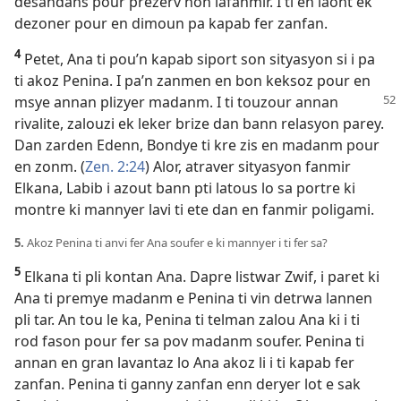
desandans pour prezerv non lafanmir. I ti en laont ek
dezoner pour en dimoun pa kapab fer zanfan.
4
Petet, Ana ti pou’n kapab siport son sityasyon si i pa
ti akoz Penina. I pa’n zanmen en bon keksoz pour en
msye annan
plizyer madanm. I ti touzour annan
rivalite, zalouzi ek leker brize dan bann relasyon parey.
Dan zarden Edenn, Bondye ti kre zis en madanm pour
en zonm. (
Zen. 2:24
) Alor, atraver sityasyon fanmir
Elkana, Labib i azout bann pti latous lo sa portre ki
montre ki mannyer lavi ti ete dan en fanmir poligami.
5.
Akoz Penina ti anvi fer Ana soufer e ki mannyer i ti fer sa?
5
Elkana ti pli kontan Ana. Dapre listwar Zwif, i paret ki
Ana ti premye madanm e Penina ti vin detrwa lannen
pli tar. An tou le ka, Penina ti telman zalou Ana ki i ti
rod fason pour fer sa pov madanm soufer. Penina ti
annan en gran lavantaz lo Ana akoz li i ti kapab fer
zanfan. Penina ti ganny zanfan enn deryer lot e sak