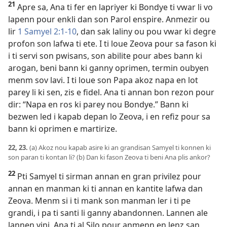
21
Apre sa, Ana ti fer en lapriyer ki Bondye ti vwar li vo
lapenn pour enkli dan son Parol enspire. Anmezir ou
lir
1 Samyel 2:1-10
, dan sak laliny ou pou vwar ki degre
profon son lafwa ti ete. I ti loue Zeova pour sa fason ki
i ti servi son pwisans, son abilite pour abes bann ki
arogan, beni bann ki ganny oprimen, termin oubyen
menm sov lavi. I ti loue son Papa akoz napa en lot
parey li ki sen, zis e fidel. Ana ti annan bon rezon pour
dir: “Napa en ros ki parey nou Bondye.” Bann ki
bezwen led i kapab depan lo Zeova, i en refiz pour sa
bann ki oprimen e martirize.
22, 23.
(a) Akoz nou kapab asire ki an grandisan Samyel ti konnen ki
son paran ti kontan li? (b) Dan ki fason Zeova ti beni Ana plis ankor?
22
Pti Samyel ti sirman annan en gran privilez pour
annan en manman ki ti annan en kantite lafwa dan
Zeova. Menm si i ti mank son manman ler i ti pe
grandi, i pa ti santi li ganny abandonnen. Lannen ale
lannen vini, Ana ti al Silo pour anmenn en lenz san