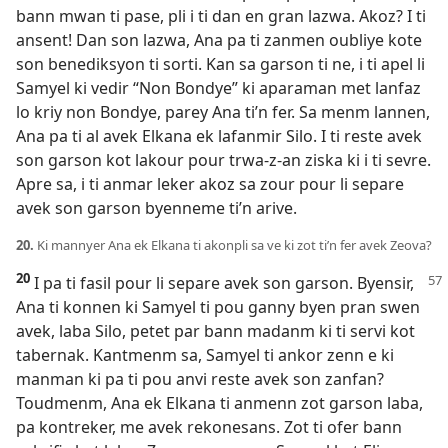
bann mwan ti pase, pli i ti dan en gran lazwa. Akoz? I ti
ansent! Dan son lazwa, Ana pa ti zanmen oubliye kote
son benediksyon ti sorti. Kan sa garson ti ne, i ti apel li
Samyel ki vedir “Non Bondye” ki aparaman met lanfaz
lo kriy non Bondye, parey Ana ti’n fer. Sa menm lannen,
Ana pa ti al avek Elkana ek lafanmir Silo. I ti reste avek
son garson kot lakour pour trwa-z-an ziska ki i ti sevre.
Apre sa, i ti anmar leker akoz sa zour pour li separe
avek son garson byenneme ti’n arive.
20.
Ki mannyer Ana ek Elkana ti akonpli sa ve ki zot ti’n fer avek Zeova?
20
I pa ti fasil pour li separe avek son garson. Byensir,
Ana ti konnen ki Samyel ti pou ganny byen pran swen
avek, laba Silo, petet par bann madanm ki ti servi kot
tabernak. Kantmenm sa, Samyel ti ankor zenn e ki
manman ki pa ti pou anvi reste avek son zanfan?
Toudmenm, Ana ek Elkana ti anmenn zot garson laba,
pa kontreker, me avek rekonesans. Zot ti ofer bann