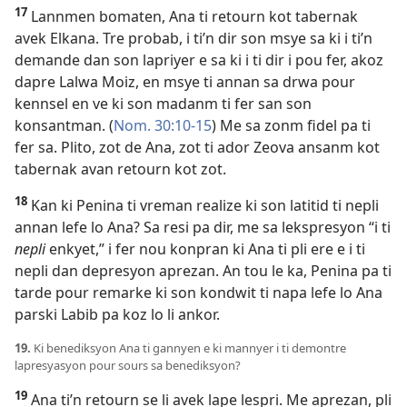
17
Lannmen bomaten, Ana ti retourn kot tabernak
avek Elkana. Tre probab, i ti’n dir son msye sa ki i ti’n
demande dan son lapriyer e sa ki i ti dir i pou fer, akoz
dapre Lalwa Moiz, en msye ti annan sa drwa pour
kennsel en ve ki son madanm ti fer san son
konsantman. (
Nom. 30:10-15
) Me sa zonm fidel pa ti
fer sa. Plito, zot de Ana, zot ti ador Zeova ansanm kot
tabernak avan retourn kot zot.
18
Kan ki Penina ti vreman realize ki son latitid ti nepli
annan lefe lo Ana? Sa resi pa dir, me sa lekspresyon “i ti
nepli
enkyet,” i fer nou konpran ki Ana ti pli ere e i ti
nepli dan depresyon aprezan. An tou le ka, Penina pa ti
tarde pour remarke ki son kondwit ti napa lefe lo Ana
parski Labib pa koz lo li ankor.
19.
Ki benediksyon Ana ti gannyen e ki mannyer i ti demontre
lapresyasyon pour sours sa benediksyon?
19
Ana ti’n retourn se li avek lape lespri. Me aprezan, pli