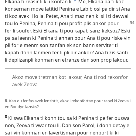
Elkana ti reasir li ki i kontan li.
Me, Elkana pa ti koz
a
konsernan move latitid Penina e Labib osi pa dir si Ana
ti koz avek li lo la. Petet, Ana ti mazinen ki si i ti devwal
tou lo Penina, Penina ti pou
profit plis ankor pour
fer li soufer. Eski Elkana ti pou kapab sanz keksoz? Eski
pa sa laenn ki Penina ti annan pour Ana ti pou riske vin
pli for e menm son zanfan ek son bann serviter ti
kapab donn lanmen fer li pli pir ankor? Ana ti zis santi
li deplizanpli konman en etranze dan son prop lakour.
Akoz move tretman kot lakour, Ana ti rod rekonfor
avek Zeova
8.
Kan ou fer fas avek lenzistis, akoz i rekonfortan pour rapel ki Zeova i
en Bondye lazistis?
8
Ki swa Elkana ti konn tou sa ki Penina ti pe fer ouswa
non, Zeova ti vwar tou li. Dan son Parol, i donn detay e
sa i vin konman en lavertisman pour nenport ki ki