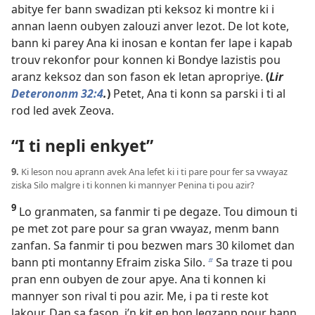
abitye fer bann swadizan pti keksoz ki montre ki i
annan laenn oubyen zalouzi anver lezot. De lot kote,
bann ki parey Ana ki inosan e kontan fer lape i kapab
trouv rekonfor pour konnen ki Bondye lazistis pou
aranz keksoz dan son fason ek letan apropriye.
(
Lir
Deterononm 32:4
.
)
Petet, Ana ti konn sa parski i ti al
rod led avek Zeova.
“I ti nepli enkyet”
9.
Ki leson nou aprann avek Ana lefet ki i ti pare pour fer sa vwayaz
ziska Silo malgre i ti konnen ki mannyer Penina ti pou azir?
9
Lo granmaten, sa fanmir ti pe degaze. Tou dimoun ti
pe met zot pare pour sa gran vwayaz, menm bann
zanfan. Sa fanmir ti pou bezwen mars 30 kilomet dan
bann pti montanny Efraim ziska Silo.
Sa traze ti pou
b
pran enn oubyen de zour apye. Ana ti konnen ki
mannyer son rival ti pou azir. Me, i pa ti reste kot
lakour. Dan sa fason, i’n kit en bon legzanp pour bann