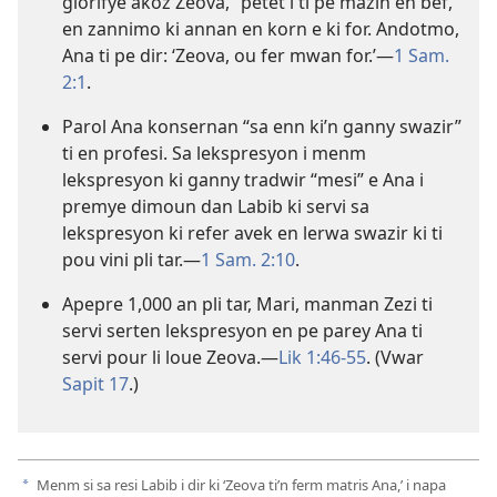
glorifye akoz Zeova,” petet i ti pe mazin en bef,
en zannimo ki annan en korn e ki for. Andotmo,
Ana ti pe dir: ‘Zeova, ou fer mwan for.’​—
1 Sam.
2:1
.
Parol Ana konsernan “sa enn ki’n ganny swazir”
ti en profesi. Sa lekspresyon i menm
lekspresyon ki ganny tradwir “mesi” e Ana i
premye dimoun dan Labib ki servi sa
lekspresyon ki refer avek en lerwa swazir ki ti
pou vini pli tar.​—
1 Sam. 2:10
.
Apepre 1,000 an pli tar, Mari, manman Zezi ti
servi serten lekspresyon en pe parey Ana ti
servi pour li loue Zeova.​—
Lik 1:46-55
. (Vwar
Sapit 17
.)
Menm si sa resi Labib i dir ki ‘Zeova ti’n ferm matris Ana,’ i napa
a