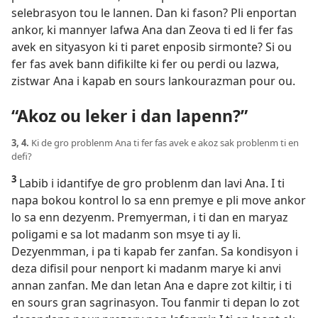
selebrasyon tou le lannen. Dan ki fason? Pli enportan
ankor, ki mannyer lafwa Ana dan Zeova ti ed li fer fas
avek en sityasyon ki ti paret enposib sirmonte? Si ou
fer fas avek bann difikilte ki fer ou perdi ou lazwa,
zistwar Ana i kapab en sours lankourazman pour ou.
“Akoz ou leker i dan lapenn?”
3, 4.
Ki de gro problenm Ana ti fer fas avek e akoz sak problenm ti en
defi?
3
Labib i idantifye de gro problenm dan lavi Ana. I ti
napa bokou kontrol lo sa enn premye e pli move ankor
lo sa enn dezyenm. Premyerman, i ti dan en maryaz
poligami e sa lot madanm son msye ti ay li.
Dezyenmman, i pa ti kapab fer zanfan. Sa kondisyon i
deza difisil pour nenport ki madanm marye ki anvi
annan zanfan. Me dan letan Ana e dapre zot kiltir, i ti
en sours gran sagrinasyon. Tou fanmir ti depan lo zot