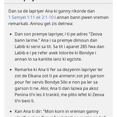
Dan sa de lapriyer Ana ki ganny rikorde dan
1 Samyel 1:11 ek
2:1-10
i annan bann pwen vreman
remarkab. Annou get zis detrwa:
Dan son premye lapriyer, i ti pe adres “Zeova
bann larme.” Ana i sa premye dimoun dan
Labib ki servi sa tit. Sa tit i aparet 285 fwa dan
Labib e i pe refer avek lotorite ki Bondye i
annan lo sa kantite lanz ki egziste.
Remarke ki Ana ti fer sa dezyenm lapriyer ler
zot de Elkana zot ti pe anmenn zot pti garson
pour fer servis Bondye Silo e non pa ler sa
garson ti ne. Alor, Ana ti dan lazwa pa akoz
Penina ti’n les li trankil, me plito lefet ki Zeova
ti’n beni li.
Kan Ana ti dir: “Mon korn in vreman ganny