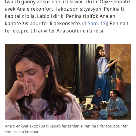
fwa i ti ganny ankor enn, i ti krwar li ki la. Olye senpatiz
avek Ana e rekonfort li akoz son sityasyon, Penina ti
kapitaliz lo la. Labib i dir ki Penina ti sifok Ana en
kantite zis pour fer li dekonserte. (
1 Sam. 1:6
) Penina ti
fer ekspre. I ti anvi fer Ana soufer e i ti reisi.
Ana ti enkyet akoz i pa ti kapab fer zanfan e Penina ti fer tou pour fer
son lavi en kosmar