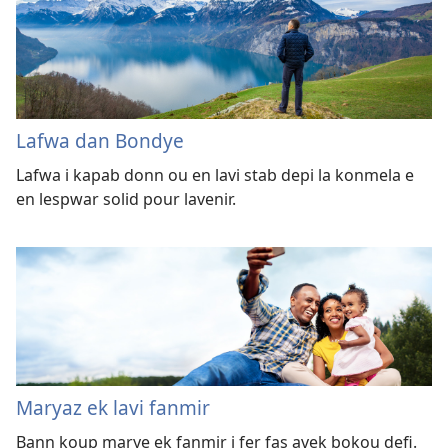
Lafwa dan Bondye
Lafwa i kapab donn ou en lavi stab depi la konmela e
en lespwar solid pour lavenir.
Maryaz ek lavi fanmir
Bann koup marye ek fanmir i fer fas avek bokou defi.