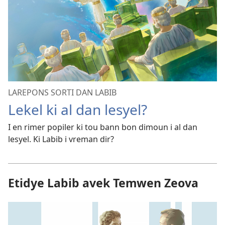
LAREPONS SORTI DAN LABIB
Lekel ki al dan lesyel?
I en rimer popiler ki tou bann bon dimoun i al dan
lesyel. Ki Labib i vreman dir?
Etidye Labib avek Temwen Zeova