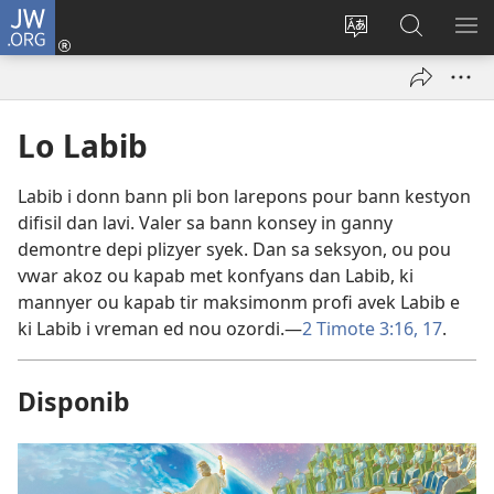
JW.ORG
Log
In
Sanz
Rode
MO
(opens
langaz
JW.ORG
ME
new
sa
window)
sit
Lo Labib
Labib i donn bann pli bon larepons pour bann kestyon
difisil dan lavi. Valer sa bann konsey in ganny
demontre depi plizyer syek. Dan sa seksyon, ou pou
vwar akoz ou kapab met konfyans dan Labib, ki
mannyer ou kapab tir maksimonm profi avek Labib e
ki Labib i vreman ed nou ozordi.—
2 Timote 3:16, 17
.
Disponib