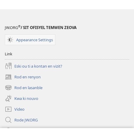
®
JW.ORG
/ SIT OFISYEL TEMWEN ZEOVA
Appearance Settings
Link
Eski ou ti a kontan en vizit?
Rod en renyon
(opens
new
Rod en lasanble
(opens
window)
new
Kwa ki nouvo
window)
Video
Rode JW.ORG
Led