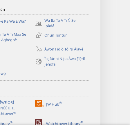
̣rùn
Wá Ibi Tá A Ti Ń Ṣe
Fẹ́ Ká Wá Ẹ Wá?
(opens
Ìpàdé
new
i Tá A Ti Máa Ṣe
Ohun Tuntun
window)
̣ Àgbègbè
Àwọn Fídíò Tó Ní Àlàyé
Ìsọfúnni Nípa Àwa Ẹlẹ́rìí
Jèhófà
̣wọ́
 ÌWÉ ORÍ
®
JW Hub
(opens
NẸ́Ẹ̀TÌ TI
new
chtower™
window)
®
®
ibrary
Watchtower Library