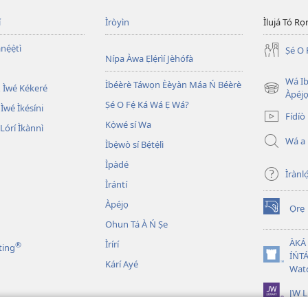
í
Ìròyìn
Ìlujá Tó Ro
nẹ́ẹ̀tì
Ṣé O 
Nípa Àwa Ẹlẹ́rìí Jèhófà
Wá Ib
Ìbéèrè Táwọn Èèyàn Máa Ń Béèrè
 Ìwé Kékeré
(opens
Àpéjo
Ṣé O Fẹ́ Ká Wá Ẹ Wá?
new
 Ìwé Ìkésíni
Fídíò
window)
Kọ̀wé sí Wa
órí Ìkànnì
Wá a
Ìbẹ̀wò sí Bẹ́tẹ́lì
Ìpàdé
Ìrànló
Ìrántí
Àpéjọ
Ọrẹ
(opens
Ohun Tá À Ń Ṣe
new
window)
ÀKÁ
Ìrírí
®
ting
ÍŃTÁ
(opens
Kárí Ayé
Wat
new
window)
JW L
n Bíbélì Tá A Gbohùn