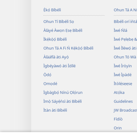
Ẹ̀kọ́ Bíbélì
Ohun Tá A N
Ohun Tí Bíbélì Sọ
Bíbélì orí íńtá
Àlàyé Àwọn Ẹsẹ Bíbélì
Ìwé Ńlá
Ìkẹ́kọ̀ọ́ Bíbélì
Ìwé Pẹlẹbẹ &
Ohun Tá A Fi Ń Kẹ́kọ̀ọ́ Bíbélì
Ìwé Ìléwọ́ àti
Àlàáfíà àti Ayọ̀
Ohun Tó Wà L
Ìgbéyàwó àti Ìdílé
Ìwé Ìròyìn
Ọ̀dọ́
Ìwé Ìpàdé
Ọmọdé
Ìtòlẹ́sẹẹsẹ
Ìgbàgbọ́ Nínú Ọlọ́run
Atọ́ka
Ìmọ̀ Sáyẹ́ǹsì àti Bíbélì
Guidelines
Ìtàn àti Bíbélì
JW Broadcas
Fídíò
Orin
Àwọn Eré Ìtà