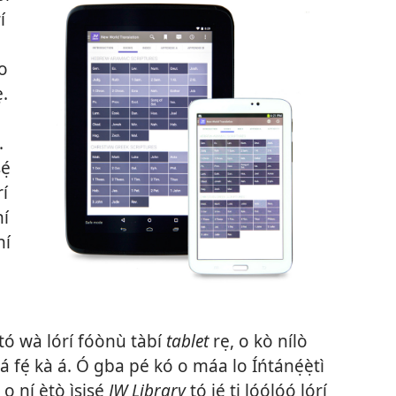
í
 o
ẹ.
.
ẹ́
rí
ní
ní
tó wà lórí fóònù tàbí
tablet
rẹ, o kò nílò
á fẹ́ kà á. Ó gba pé kó o máa lo Íńtánẹ́ẹ̀tì
o ní ètò ìṣiṣẹ́
JW Library
tó jẹ́ ti lọ́ọ́lọ́ọ́ lórí