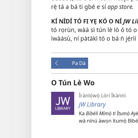
rẹ̀ tá a bá ti gbé e sí
app store.
KÍ NÌDÍ TÓ FI YẸ KÓ O NÍ
JW L
tó rọrùn, wàá sì tún lè lò ó tó 
ìwàásù, ní pàtàkì tó o bá ń jẹ́rìí l
Pa Dà
O Tún Lè Wo
Ìrànlọ́wọ́ Lórí Ìkànnì
JW Library
Ka
Bíbélì Mímọ́ ti Ìtumọ̀ Ay
wà nínú àwọn ìtumọ̀ Bíbél