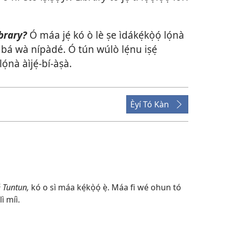
ibrary?
Ó máa jẹ́ kó ò lè ṣe ìdákẹ́kọ̀ọ́ lọ́nà
o bá wà nípàdé. Ó tún wúlò lẹ́nu iṣẹ́
ọ́nà àìjẹ́-bí-àṣà.
Èyí Tó Kàn
é Tuntun,
kó o sì máa kẹ́kọ̀ọ́ ẹ̀. Máa fi wé ohun tó
ì míì.