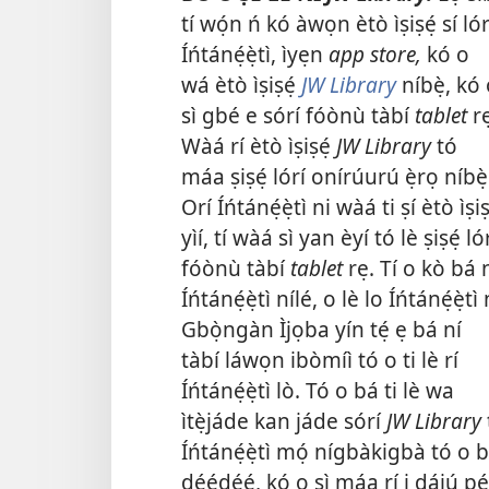
tí wọ́n ń kó àwọn ètò ìṣiṣẹ́ sí lór
Íńtánẹ́ẹ̀tì, ìyẹn
app store,
kó o
wá ètò ìṣiṣẹ́
JW Library
níbẹ̀, kó
sì gbé e sórí fóònù tàbí
tablet
r
Wàá rí ètò ìṣiṣẹ́
JW Library
tó
máa ṣiṣẹ́ lórí onírúurú ẹ̀rọ níbẹ̀
Orí Íńtánẹ́ẹ̀tì ni wàá ti ṣí ètò ìṣiṣ
yìí, tí wàá sì yan èyí tó lè ṣiṣẹ́ ló
fóònù tàbí
tablet
rẹ. Tí o kò bá 
Íńtánẹ́ẹ̀tì nílé, o lè lo Íńtánẹ́ẹ̀tì 
Gbọ̀ngàn Ìjọba yín tẹ́ ẹ bá ní
tàbí láwọn ibòmíì tó o ti lè rí
Íńtánẹ́ẹ̀tì lò. Tó o bá ti lè wa
ìtẹ̀jáde kan jáde sórí
JW Library
Íńtánẹ́ẹ̀tì mọ́ nígbàkigbà tó o b
déédéé, kó o sì máa rí i dájú pé 