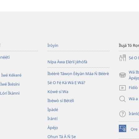
í
Ìròyìn
Ìlujá Tó Ro
nẹ́ẹ̀tì
Ṣé O 
Nípa Àwa Ẹlẹ́rìí Jèhófà
Wá Ib
Ìbéèrè Táwọn Èèyàn Máa Ń Béèrè
 Ìwé Kékeré
(opens
Àpéjo
Ṣé O Fẹ́ Ká Wá Ẹ Wá?
new
 Ìwé Ìkésíni
Fídíò
window)
Kọ̀wé sí Wa
órí Ìkànnì
Wá a
Ìbẹ̀wò sí Bẹ́tẹ́lì
Ìpàdé
Ìrànló
Ìrántí
Àpéjọ
Ọrẹ
(opens
Ohun Tá À Ń Ṣe
new