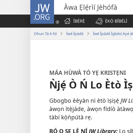
JW.ORG
Àwa Ẹlẹ́rìí Jèhófà
ÌBẸ̀RẸ̀
Ẹ̀KỌ́ BÍBÉLÌ
Ohun Tá A Ní
Ìwé Ìpàdé
Ìwé Ìpàdé Ìgbésí Ayé àt
MÁA HÙWÀ TÓ YẸ KRISTẸNI
Ǹjẹ́ Ò Ń Lo Ètò Ìṣ
Gbogbo èèyàn ni ètò ìṣiṣẹ́
JW L
àwọn ìtẹ̀jáde, àwọn fídíò àtàwọn
tàbí kọ̀ǹpútà rẹ.
BÓ O ṢE LÈ NÍ
JW Library:
Lọ sí