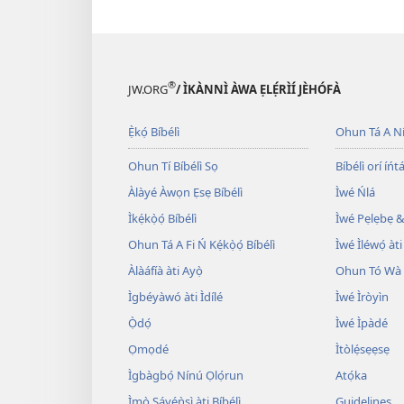
®
JW.ORG
/ ÌKÀNNÌ ÀWA ẸLẸ́RÌÍ JÈHÓFÀ
Ẹ̀kọ́ Bíbélì
Ohun Tá A N
Ohun Tí Bíbélì Sọ
Bíbélì orí íńtá
Àlàyé Àwọn Ẹsẹ Bíbélì
Ìwé Ńlá
Ìkẹ́kọ̀ọ́ Bíbélì
Ìwé Pẹlẹbẹ &
Ohun Tá A Fi Ń Kẹ́kọ̀ọ́ Bíbélì
Ìwé Ìléwọ́ àti
Àlàáfíà àti Ayọ̀
Ohun Tó Wà L
Ìgbéyàwó àti Ìdílé
Ìwé Ìròyìn
Ọ̀dọ́
Ìwé Ìpàdé
Ọmọdé
Ìtòlẹ́sẹẹsẹ
Ìgbàgbọ́ Nínú Ọlọ́run
Atọ́ka
Ìmọ̀ Sáyẹ́ǹsì àti Bíbélì
Guidelines