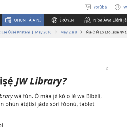
Yorùbá
W
Yan
(
èdè
n
OHUN TÁ A NÍ
ÌRÒYÌN
Nípa Àwa Ẹlẹ́rìí J
w
i Iṣẹ́ Òjíṣẹ́ Kristẹni | May 2016
May 2 sí 8
Ǹjẹ́ Ò Ń Lo Ètò Ìṣiṣẹ́
JW L
iṣẹ́
JW Library?
ibrary
wà fún. Ó máa jẹ́ kó o lè wa Bíbélì,
 ohùn àtẹ́tísí jáde sórí fóònù, tablet
bi