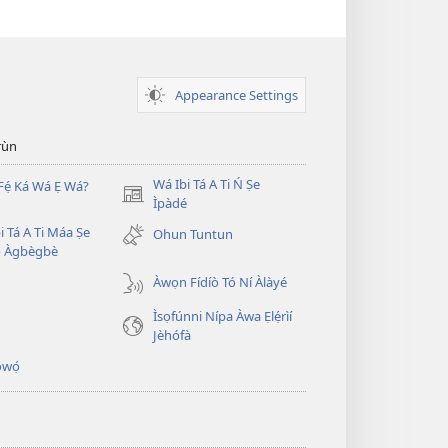
Appearance Settings
̣rùn
Wá Ibi Tá A Ti Ń Ṣe
Fẹ́ Ká Wá Ẹ Wá?
(opens
Ìpàdé
new
i Tá A Ti Máa Ṣe
Ohun Tuntun
window)
̣ Àgbègbè
Àwọn Fídíò Tó Ní Àlàyé
Ìsọfúnni Nípa Àwa Ẹlẹ́rìí
Jèhófà
̣wọ́