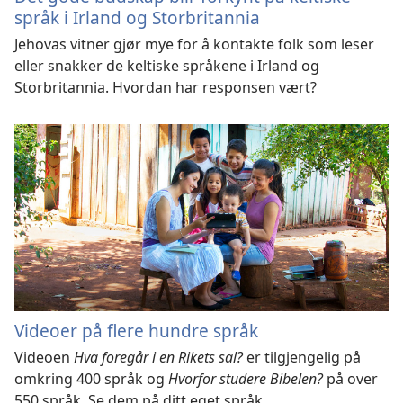
språk i Irland og Storbritannia
Jehovas vitner gjør mye for å kontakte folk som leser
eller snakker de keltiske språkene i Irland og
Storbritannia. Hvordan har responsen vært?
Videoer på flere hundre språk
Videoen
Hva foregår i en Rikets sal?
er tilgjengelig på
omkring 400 språk og
Hvorfor studere Bibelen?
på over
550 språk. Se dem på ditt eget språk.