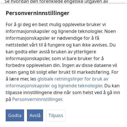
Se hvordan den forenklede engelske utgaven av
Vakttårnet
har hjulpet en mann til å få et nærere
Personverninnstillinger
forhold til Jehova Gud.
For å gi deg en best mulig opplevelse bruker vi
informasjonskapsler og lignende teknologier. Noen
informasjonskapsler er nødvendige for å få
nettstedet vårt til å fungere og kan ikke avvises. Du
kan godta eller avslå bruken av ytterligere
informasjonskapsler, som vi bare bruker for å
forbedre opplevelsen din. Ingen av disse dataene vil
noen gang bli solgt eller brukt til markedsføring. For
å lære mer, les
globale retningslinjer for bruk av
informasjonskapsler og lignende teknologier
. Du kan
Første Mosebok nå tilgjengelig på
tilpasse innstillingene dine når som helst ved å gå inn
amerikansk tegnspråk
på
Personverninnstillinger
.
Første Mosebok på amerikansk tegnspråk (ASL) er nå
tilgjengelig!
Godta
Avslå
Tilpass