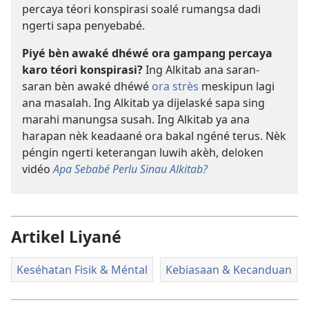
percaya téori konspirasi soalé rumangsa dadi
ngerti sapa penyebabé.
Piyé bèn awaké dhéwé ora gampang percaya
karo téori konspirasi?
Ing Alkitab ana saran-
saran bèn awaké dhéwé
ora strès
meskipun lagi
ana masalah. Ing Alkitab ya dijelaské sapa sing
marahi manungsa susah. Ing Alkitab ya ana
harapan nèk keadaané ora bakal ngéné terus. Nèk
péngin ngerti keterangan luwih akèh, deloken
vidéo
Apa Sebabé Perlu Sinau Alkitab?
Artikel Liyané
Keséhatan Fisik & Méntal
Kebiasaan & Kecanduan