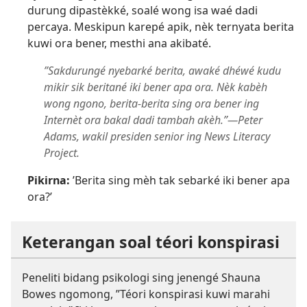
durung dipastèkké, soalé wong isa waé dadi
percaya. Meskipun karepé apik, nèk ternyata berita
kuwi ora bener, mesthi ana akibaté.
”Sakdurungé nyebarké berita, awaké dhéwé kudu
mikir sik beritané iki bener apa ora. Nèk kabèh
wong ngono, berita-berita sing ora bener ing
Internèt ora bakal dadi tambah akèh.”​—Peter
Adams, wakil presiden senior ing News Literacy
Project.
Pikirna:
’Berita sing mèh tak sebarké iki bener apa
ora?’
Keterangan soal téori konspirasi
Peneliti bidang psikologi sing jenengé Shauna
Bowes ngomong, ”Téori konspirasi kuwi marahi