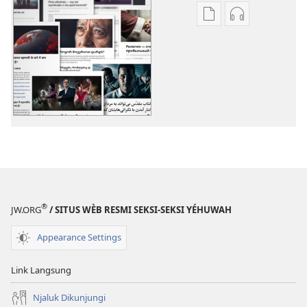
Pilihan
Pilihan
kanggo
kanggo
download
download
publikasi
rekaman
digital
swara
Topik
Topik
Liyané
Liyané
®
JW.ORG
/ SITUS WÈB RESMI SEKSI-SEKSI YÉHUWAH
Appearance Settings
Link Langsung
Njaluk Dikunjungi