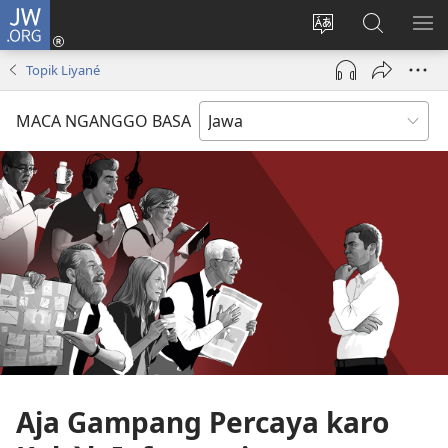
JW.ORG
Mlebu
(opens
Ganti
Golèk
KÉ
new
basa
JW.ORG
ME
Topik Liyané
window)
situs
MACA NGANGGO BASA
Aja Gampang Percaya karo