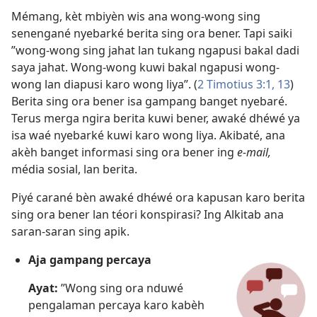
Mémang, kèt mbiyèn wis ana wong-wong sing
senengané nyebarké berita sing ora bener. Tapi saiki
”wong-wong sing jahat lan tukang ngapusi bakal dadi
saya jahat. Wong-wong kuwi bakal ngapusi wong-
wong lan diapusi karo wong liya”. (
2 Timotius 3:1,
13
)
Berita sing ora bener isa gampang banget nyebaré.
Terus merga ngira berita kuwi bener, awaké dhéwé ya
isa waé nyebarké kuwi karo wong liya. Akibaté, ana
akèh banget informasi sing ora bener ing
e-mail,
média sosial, lan berita.
Piyé carané bèn awaké dhéwé ora kapusan karo berita
sing ora bener lan téori konspirasi? Ing Alkitab ana
saran-saran sing apik.
Aja gampang percaya
Ayat:
”Wong sing ora nduwé
pengalaman percaya karo kabèh