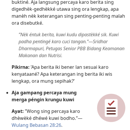
buktiné. Aja langsung percaya karo berita sing
digedhèk-gedhèkké utawa sing ora lengkap, apa
manèh nèk keterangan sing penting-penting malah
ora disebutké.
”Nèk éntuk berita, kuwi kudu dipastèkké sik. Kuwi
padha pentingé karo cuci tangan.”​—Sridhar
Dharmapuri, Petugas Senior PBB Bidang Keamanan
Makanan dan Nutrisi.
Pikirna:
’Apa berita iki bener lan sesuai karo
kenyataané? Apa keterangan ing berita iki wis
lengkap, ora mung sepihak?’
Aja gampang percaya mung
merga péngin krungu kuwi
Ayat:
”Wong sing percaya karo
dhèwèké dhéwé kuwi bodho.”​—
Wulang Bebasan 28:26
.