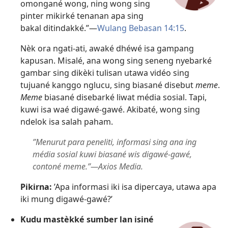
omongané wong, ning wong sing
pinter mikirké tenanan apa sing
bakal ditindakké.”​—
Wulang Bebasan 14:15
.
Nèk ora ngati-ati, awaké dhéwé isa gampang
kapusan. Misalé, ana wong sing seneng nyebarké
gambar sing dikèki tulisan utawa vidéo sing
tujuané kanggo nglucu, sing biasané disebut
meme
.
Meme
biasané disebarké liwat média sosial. Tapi,
kuwi isa waé digawé-gawé. Akibaté, wong sing
ndelok isa salah paham.
”Menurut para peneliti, informasi sing ana ing
média sosial kuwi biasané wis digawé-gawé,
contoné meme.”​—Axios Media.
Pikirna:
’Apa informasi iki isa dipercaya, utawa apa
iki mung digawé-gawé?’
Kudu mastèkké sumber lan isiné