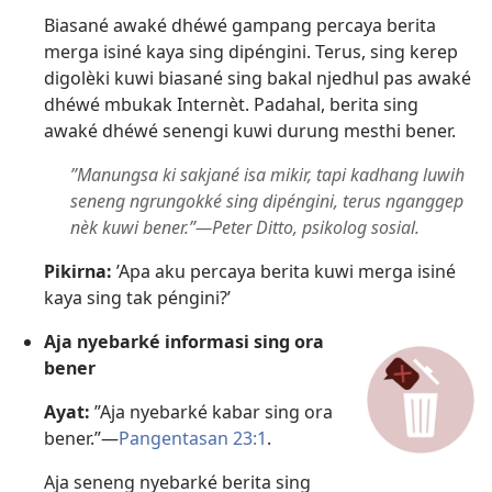
Biasané awaké dhéwé gampang percaya berita
merga isiné kaya sing dipéngini. Terus, sing kerep
digolèki kuwi biasané sing bakal njedhul pas awaké
dhéwé mbukak Internèt. Padahal, berita sing
awaké dhéwé senengi kuwi durung mesthi bener.
”Manungsa ki sakjané isa mikir, tapi kadhang luwih
seneng ngrungokké sing dipéngini, terus nganggep
nèk kuwi bener.”​—Peter Ditto, psikolog sosial.
Pikirna:
’Apa aku percaya berita kuwi merga isiné
kaya sing tak péngini?’
Aja nyebarké informasi sing ora
bener
Ayat:
”Aja nyebarké kabar sing ora
bener.”​—
Pangentasan 23:1
.
Aja seneng nyebarké berita sing