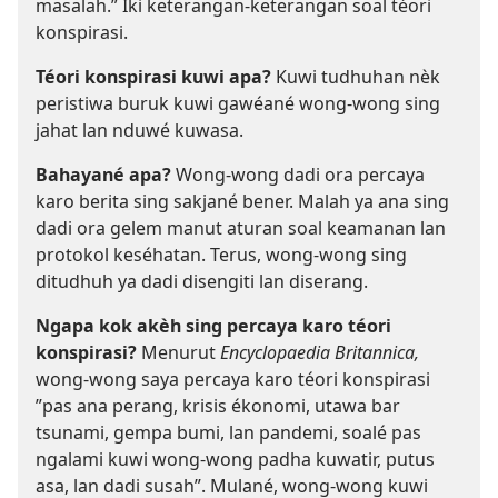
masalah.” Iki keterangan-keterangan soal téori
konspirasi.
Téori konspirasi kuwi apa?
Kuwi tudhuhan nèk
peristiwa buruk kuwi gawéané wong-wong sing
jahat lan nduwé kuwasa.
Bahayané apa?
Wong-wong dadi ora percaya
karo berita sing sakjané bener. Malah ya ana sing
dadi ora gelem manut aturan soal keamanan lan
protokol keséhatan. Terus, wong-wong sing
ditudhuh ya dadi disengiti lan diserang.
Ngapa kok akèh sing percaya karo téori
konspirasi?
Menurut
Encyclopaedia Britannica,
wong-wong saya percaya karo téori konspirasi
”pas ana perang, krisis ékonomi, utawa bar
tsunami, gempa bumi, lan pandemi, soalé pas
ngalami kuwi wong-wong padha kuwatir, putus
asa, lan dadi susah”. Mulané, wong-wong kuwi