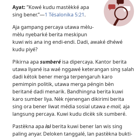
Ayat:
”Kowé kudu mastèkké apa
sing bener.”​—
1 Tésalonika 5:21
.
Aja gampang percaya utawa mèlu-
mèlu nyebarké berita meskipun
kuwi wis ana ing endi-endi. Dadi, awaké dhéwé
kudu piyé?
Pikirna apa
sumberé
isa dipercaya. Kantor berita
utawa liyané isa waé nggawé keterangan sing salah
dadi kétok bener merga terpengaruh karo
pemimpin politik, utawa merga péngin bèn
beritané dadi menarik. Bandhingna berita kuwi
karo sumber liya. Nèk njenengan dikirimi berita
sing ora bener liwat média sosial utawa
e-mail,
aja
langsung percaya. Kuwi kudu dicèk sik sumberé.
Pastèkna apa
isi
berita kuwi bener lan wis sing
paling anyar. Deloken tanggalé, lan pastèkna bukti-