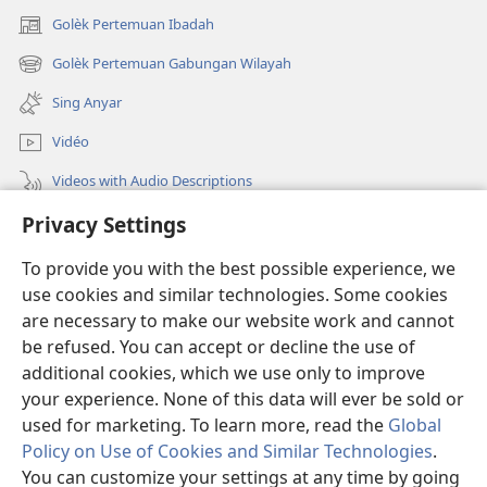
Golèk Pertemuan Ibadah
(opens
new
Golèk Pertemuan Gabungan Wilayah
(opens
window)
new
Sing Anyar
window)
Vidéo
Videos with Audio Descriptions
Privacy Settings
Golèk JW.ORG
To provide you with the best possible experience, we
Sumbangan
(opens
use cookies and similar technologies. Some cookies
new
are necessary to make our website work and cannot
window)
PERPUSTAKAAN ONLINE Warta Penting
be refused. You can accept or decline the use of
(opens
new
additional cookies, which we use only to improve
®
JW Hub
window)
(opens
your experience. None of this data will ever be sold or
new
used for marketing. To learn more, read the
Global
window)
Policy on Use of Cookies and Similar Technologies
.
You can customize your settings at any time by going