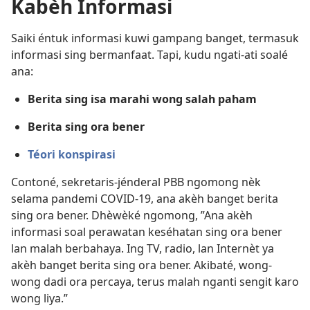
Kabèh Informasi
Saiki éntuk informasi kuwi gampang banget, termasuk
informasi sing bermanfaat. Tapi, kudu ngati-ati soalé
ana:
Berita sing isa marahi wong salah paham
Berita sing ora bener
Téori konspirasi
Contoné, sekretaris-jénderal PBB ngomong nèk
selama pandemi COVID-19, ana akèh banget berita
sing ora bener. Dhèwèké ngomong, ”Ana akèh
informasi soal perawatan keséhatan sing ora bener
lan malah berbahaya. Ing TV, radio, lan Internèt ya
akèh banget berita sing ora bener. Akibaté, wong-
wong dadi ora percaya, terus malah nganti sengit karo
wong liya.”