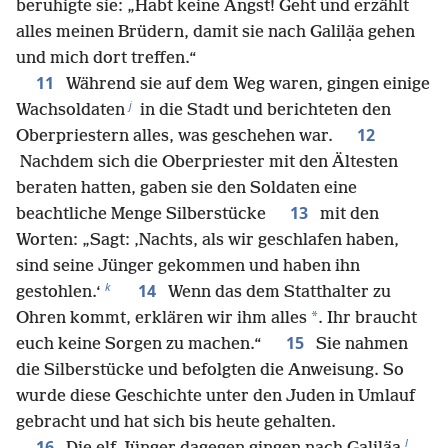
beruhigte sie: „Habt keine Angst! Geht und erzählt
alles meinen Brüdern, damit sie nach Galilạ̈a gehen
und mich dort treffen.“
11
Während sie auf dem Weg waren, gingen einige
j
Wachsoldaten
in die Stadt und berichteten den
12
Oberpriestern alles, was geschehen war.
Nachdem sich die Oberpriester mit den Ältesten
beraten hatten, gaben sie den Soldaten eine
13
beachtliche Menge Silberstücke
mit den
Worten: „Sagt: ‚Nachts, als wir geschlafen haben,
sind seine Jünger gekommen und haben ihn
k
14
gestohlen.‘
Wenn das dem Statthalter zu
*
Ohren kommt, erklären wir ihm alles
. Ihr braucht
15
euch keine Sorgen zu machen.“
Sie nahmen
die Silberstücke und befolgten die Anweisung. So
wurde diese Geschichte unter den Juden in Umlauf
gebracht und hat sich bis heute gehalten.
l
16