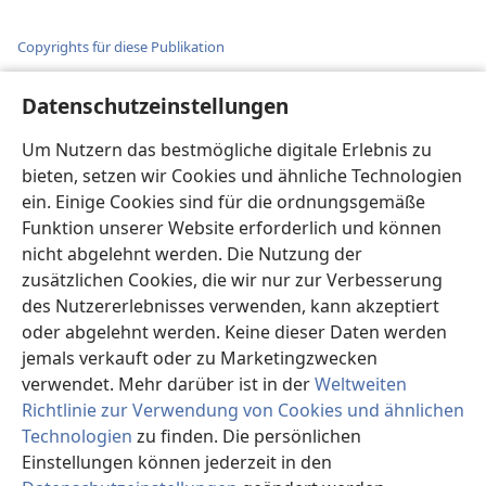
Copyrights für diese Publikation
Copyright
©
2026
Watch Tower Bible and Tract Society of
Datenschutzeinstellungen
Pennsylvania.
NUTZUNGSBEDINGUNGEN
|
DATENSCHUTZERKLÄRUNG
|
DATENSCHUTZEINSTELLUNGEN
Um Nutzern das bestmögliche digitale Erlebnis zu
bieten, setzen wir Cookies und ähnliche Technologien
ein. Einige Cookies sind für die ordnungsgemäße
Funktion unserer Website erforderlich und können
nicht abgelehnt werden. Die Nutzung der
zusätzlichen Cookies, die wir nur zur Verbesserung
des Nutzererlebnisses verwenden, kann akzeptiert
oder abgelehnt werden. Keine dieser Daten werden
jemals verkauft oder zu Marketingzwecken
verwendet. Mehr darüber ist in der
Weltweiten
Richtlinie zur Verwendung von Cookies und ähnlichen
Technologien
zu finden. Die persönlichen
Einstellungen können jederzeit in den