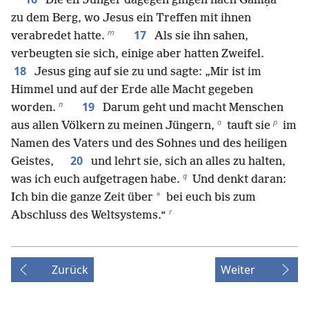
Die elf Jünger dagegen gingen nach Galilạ̈a
zu dem Berg, wo Jesus ein Treffen mit ihnen
m
17
verabredet hatte.
Als sie ihn sahen,
verbeugten sie sich, einige aber hatten Zweifel.
18
Jesus ging auf sie zu und sagte: „Mir ist im
Himmel und auf der Erde alle Macht gegeben
n
19
worden.
Darum geht und macht Menschen
o
p
aus allen Völkern zu meinen Jüngern,
tauft sie
im
Namen des Vaters und des Sohnes und des heiligen
20
Geistes,
und lehrt sie, sich an alles zu halten,
q
was ich euch aufgetragen habe.
Und denkt daran:
*
Ich bin die ganze Zeit über
bei euch bis zum
r
Abschluss des Weltsystems.“
Zurück
Weiter