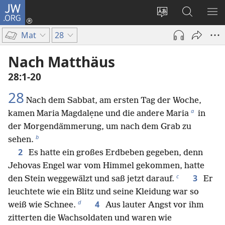
JW.ORG
Anmelden
(öffnet
Websitesprache
Suche
ME
neues
ändern
EI
Mat
28
Fenster)
Nach Matthäus
28:1-20
28
Nach dem Sabbat, am ersten Tag der Woche,
a
kamen Maria Magdalẹne und die andere Maria
in
der Morgendämmerung, um nach dem Grab zu
b
sehen.
2
Es hatte ein großes Erdbeben gegeben, denn
Jehovas Engel war vom Himmel gekommen, hatte
c
3
den Stein weggewälzt und saß jetzt darauf.
Er
leuchtete wie ein Blitz und seine Kleidung war so
d
4
weiß wie Schnee.
Aus lauter Angst vor ihm
zitterten die Wachsoldaten und waren wie