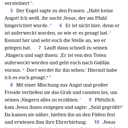
*
versteinert
.
5
Der Engel sagte zu den Frauen: „Habt keine
Angst! Ich weiß, ihr sucht Jesus, der am Pfahl
e
6
hingerichtet wurde.
Er ist nicht hier, denn er
f
ist auferweckt worden, so wie er es gesagt hat.
Kommt her und seht euch die Stelle an, wo er
7
gelegen hat.
Lauft dann schnell zu seinen
Jüngern und sagt ihnen: ‚Er ist von den Toten
auferweckt worden und geht euch nach Galilạ̈a
g
voraus.
Dort werdet ihr ihn sehen.‘ Hiermit habe
h
ich es euch gesagt.“
8
Mit einer Mischung aus Angst und großer
Freude verließen sie das Grab und rannten los, um
i
9
seinen Jüngern alles zu erzählen.
Plötzlich
kam Jesus ihnen entgegen und sagte: „Seid gegrüßt!“
Da kamen sie näher, hielten ihn an den Füßen fest
10
und erwiesen ihm ihre Ehrerbietung.
Jesus