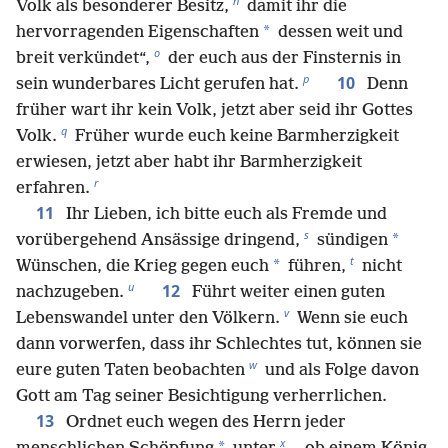
n
Volk als besonderer Besitz,
damit ihr die
*
hervorragenden Eigenschaften
dessen weit und
o
breit verkündet“,
der euch aus der Finsternis in
p
10
sein wunderbares Licht gerufen hat.
Denn
früher wart ihr kein Volk, jetzt aber seid ihr Gottes
q
Volk.
Früher wurde euch keine Barmherzigkeit
erwiesen, jetzt aber habt ihr Barmherzigkeit
r
erfahren.
11
Ihr Lieben, ich bitte euch als Fremde und
s
*
vorübergehend Ansässige dringend,
sündigen
t
*
Wünschen, die Krieg gegen euch
führen,
nicht
u
12
nachzugeben.
Führt weiter einen guten
v
Lebenswandel unter den Völkern.
Wenn sie euch
dann vorwerfen, dass ihr Schlechtes tut, können sie
w
eure guten Taten beobachten
und als Folge davon
Gott am Tag seiner Besichtigung verherrlichen.
13
Ordnet euch wegen des Herrn jeder
x