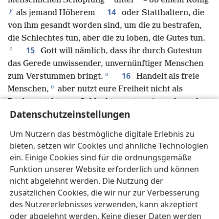
*
menschlichen Schöpfung
unter
– ob einem König
y
14
als jemand Höherem
oder Statthaltern, die
von ihm gesandt worden sind, um die zu bestrafen,
die Schlechtes tun, aber die zu loben, die Gutes tun.
z
15
Gott will nämlich, dass ihr durch Gutestun
das Gerede unwissender, unvernünftiger Menschen
a
16
zum Verstummen bringt.
Handelt als freie
b
Menschen,
aber nutzt eure Freiheit nicht als
c
*
Deckmantel
, um Schlechtes zu tun,
sondern als
Datenschutzeinstellungen
d
e
17
Sklaven Gottes.
Ehrt Menschen aller Art,
f
liebt die ganze Bruderschaft,
habt Ehrfurcht vor
Um Nutzern das bestmögliche digitale Erlebnis zu
g
h
Gott,
ehrt den König.
bieten, setzen wir Cookies und ähnliche Technologien
18
Diener sollen sich ihren Herren mit dem
ein. Einige Cookies sind für die ordnungsgemäße
i
gebührenden Respekt unterordnen
– nicht nur den
Funktion unserer Website erforderlich und können
guten und vernünftigen, sondern auch denen, die
nicht abgelehnt werden. Die Nutzung der
19
schwer zufriedenzustellen sind.
Denn es ist
zusätzlichen Cookies, die wir nur zur Verbesserung
etwas Erfreuliches, wenn jemand wegen seines
des Nutzererlebnisses verwenden, kann akzeptiert
oder abgelehnt werden. Keine dieser Daten werden
*
*
Gewissens vor Gott unter Härten
ausharrt
und