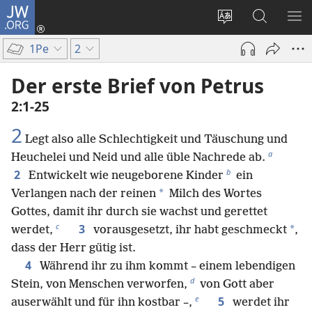
JW.ORG
Anmelden
(öffnet
Websitesprache
Suche
ME
neues
ändern
EI
1Pe
2
Fenster)
Der erste Brief von Petrus
2:1-25
2
Legt also alle Schlechtigkeit und Täuschung und
a
Heuchelei und Neid und alle üble Nachrede ab.
b
2
Entwickelt wie neugeborene Kinder
ein
*
Verlangen nach der reinen
Milch des Wortes
Gottes, damit ihr durch sie wachst und gerettet
c
3
*
werdet,
vorausgesetzt, ihr habt geschmeckt
,
dass der Herr gütig ist.
4
Während ihr zu ihm kommt – einem lebendigen
d
Stein, von Menschen verworfen,
von Gott aber
e
5
auserwählt und für ihn kostbar –,
werdet ihr