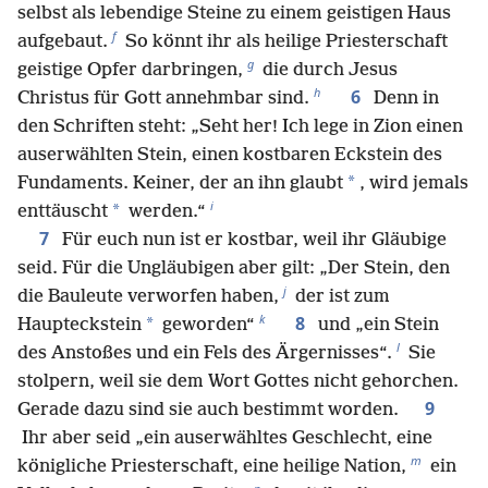
selbst als lebendige Steine zu einem geistigen Haus
f
aufgebaut.
So könnt ihr als heilige Priesterschaft
g
geistige Opfer darbringen,
die durch Jesus
h
6
Christus für Gott annehmbar sind.
Denn in
den Schriften steht: „Seht her! Ich lege in Zion einen
auserwählten Stein, einen kostbaren Eckstein des
*
Fundaments. Keiner, der an ihn glaubt
, wird jemals
i
*
enttäuscht
werden.“
7
Für euch nun ist er kostbar, weil ihr Gläubige
seid. Für die Ungläubigen aber gilt: „Der Stein, den
j
die Bauleute verworfen haben,
der ist zum
k
8
*
Haupteckstein
geworden“
und „ein Stein
l
des Anstoßes und ein Fels des Ärgernisses“.
Sie
stolpern, weil sie dem Wort Gottes nicht gehorchen.
9
Gerade dazu sind sie auch bestimmt worden.
Ihr aber seid „ein auserwähltes Geschlecht, eine
m
königliche Priesterschaft, eine heilige Nation,
ein