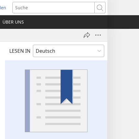
den
net
Suche
es
ÜBER UNS
ter)
LESEN IN