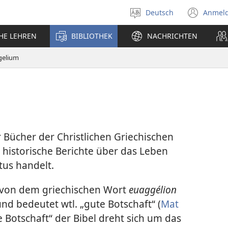
Deutsch
Anmel
Sprache
(öff
auswählen
neu
CHE LEHREN
BIBLIOTHEK
NACHRICHTEN
Fens
gelium
r Bücher der Christlichen Griechischen
m historische Berichte über das Leben
tus handelt.
t von dem griechischen Wort
euaggélion
und bedeutet wtl. „gute Botschaft“ (
Mat
te Botschaft“ der Bibel dreht sich um das