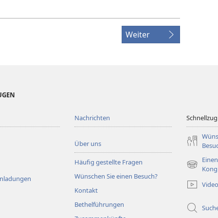
Weiter
EUGEN
Nachrichten
Schnellzugr
Wüns
Über uns
Besu
Einen
Häufig gestellte Fragen
(öffnet
Kong
Wünschen Sie einen Besuch?
neues
Einladungen
Vide
Fenster)
Kontakt
Bethelführungen
Such