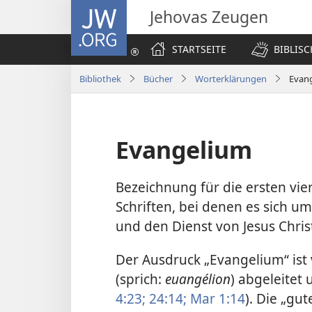
JW.ORG
Jehovas Zeugen
STARTSEITE
BIBLIS
Bibliothek
Bücher
Worterklärungen
Evan
Evangelium
Bezeichnung für die ersten vie
Schriften, bei denen es sich u
und den Dienst von Jesus Chris
Der Ausdruck „Evangelium“ is
(sprich:
euangélion
) abgeleitet 
4:23;
24:14;
Mar 1:14
). Die „gu