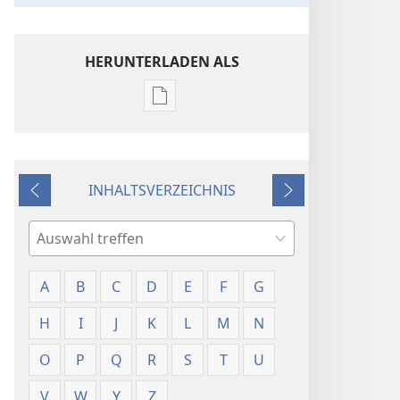
HERUNTERLADEN ALS
Downloadoptionen
für
Veröffentlichungen
Worterklärungen
INHALTSVERZEICHNIS
Zurück
Weiter
Suche
A
B
C
D
E
F
G
H
I
J
K
L
M
N
O
P
Q
R
S
T
U
V
W
Y
Z