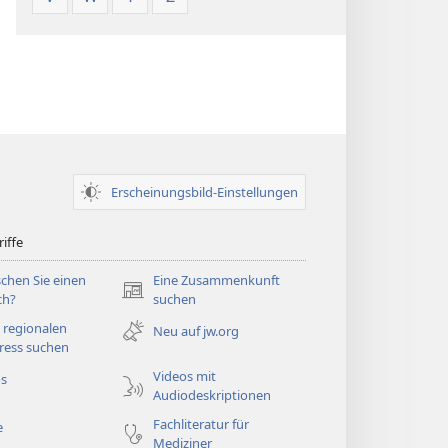
Erscheinungsbild-Einstellungen
iffe
chen Sie einen
Eine Zusammenkunft
(öffnet
ch?
suchen
neues
 regionalen
Neu auf jw.org
Fenster)
ress suchen
Videos mit
os
Audiodeskriptionen
Fachliteratur für
e
Mediziner