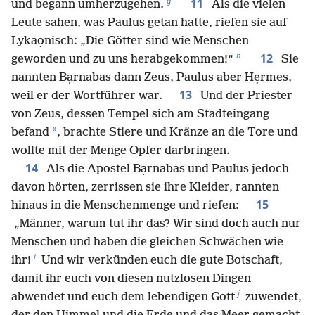
g
11
und begann umherzugehen.
Als die vielen
Leute sahen, was Paulus getan hatte, riefen sie auf
Lykaọnisch: „Die Götter sind wie Menschen
h
12
geworden und zu uns herabgekommen!“
Sie
nannten Bạrnabas dann Zeus, Paulus aber Hẹrmes,
13
weil er der Wortführer war.
Und der Priester
von Zeus, dessen Tempel sich am Stadteingang
*
befand
, brachte Stiere und Kränze an die Tore und
wollte mit der Menge Opfer darbringen.
14
Als die Apostel Bạrnabas und Paulus jedoch
davon hörten, zerrissen sie ihre Kleider, rannten
15
hinaus in die Menschenmenge und riefen:
„Männer, warum tut ihr das? Wir sind doch auch nur
Menschen und haben die gleichen Schwächen wie
i
ihr!
Und wir verkünden euch die gute Botschaft,
damit ihr euch von diesen nutzlosen Dingen
j
abwendet und euch dem lebendigen Gott
zuwendet,