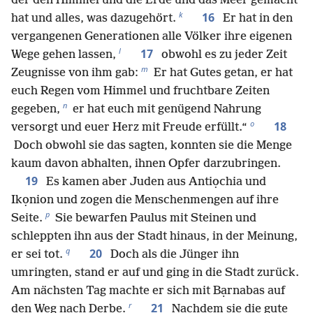
der den Himmel und die Erde und das Meer gemacht
k
16
hat und alles, was dazugehört.
Er hat in den
vergangenen Generationen alle Völker ihre eigenen
l
17
Wege gehen lassen,
obwohl es zu jeder Zeit
m
Zeugnisse von ihm gab:
Er hat Gutes getan, er hat
euch Regen vom Himmel und fruchtbare Zeiten
n
gegeben,
er hat euch mit genügend Nahrung
o
18
versorgt und euer Herz mit Freude erfüllt.“
Doch obwohl sie das sagten, konnten sie die Menge
kaum davon abhalten, ihnen Opfer darzubringen.
19
Es kamen aber Juden aus Antiọchia und
Ikọnion und zogen die Menschenmengen auf ihre
p
Seite.
Sie bewarfen Paulus mit Steinen und
schleppten ihn aus der Stadt hinaus, in der Meinung,
q
20
er sei tot.
Doch als die Jünger ihn
umringten, stand er auf und ging in die Stadt zurück.
Am nächsten Tag machte er sich mit Bạrnabas auf
r
21
den Weg nach Dẹrbe.
Nachdem sie die gute