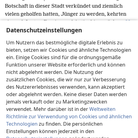
Botschaft in dieser Stadt verkündet und ziemlich
vielen geholfen hatten, Jünger zu werden, kehrten
22
sie nach Lỵstra, Ikọnion und Antiọchia zurück.
Datenschutzeinstellungen
s
Dort stärkten sie die Jünger
und ermutigten sie,
im Glauben zu bleiben. Sie sagten: „Wir müssen viele
Um Nutzern das bestmögliche digitale Erlebnis zu
*
Schwierigkeiten
durchmachen, bevor wir ins
bieten, setzen wir Cookies und ähnliche Technologien
t
23
Königreich Gottes kommen.“
Außerdem
ein. Einige Cookies sind für die ordnungsgemäße
u
setzten sie in jeder Versammlung Älteste ein.
Sie
Funktion unserer Website erforderlich und können
v
beteten und fasteten
und vertrauten sie Jehova an,
nicht abgelehnt werden. Die Nutzung der
an den sie nun glaubten.
zusätzlichen Cookies, die wir nur zur Verbesserung
24
Dann zogen sie durch Pisịdien und kamen
des Nutzererlebnisses verwenden, kann akzeptiert
w
25
oder abgelehnt werden. Keine dieser Daten werden
nach Pamphỵlien.
Nachdem sie das Wort
jemals verkauft oder zu Marketingzwecken
Gottes in Pẹrge verkündet hatten, gingen sie nach
verwendet. Mehr darüber ist in der
Weltweiten
26
Attạlia hinunter.
Von dort segelten sie zurück
Richtlinie zur Verwendung von Cookies und ähnlichen
*
nach Antiọchia, wo sie für die Aufgabe
, die sie nun
Technologien
zu finden. Die persönlichen
ausgeführt hatten, der unverdienten Güte Gottes
Einstellungen können jederzeit in den
x
anvertraut worden waren.