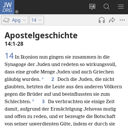
JW.ORG
Anmelden
(öffnet
Websitesprache
Suche
ME
neues
ändern
EI
Apg
14
Fenster)
Apostelgeschichte
14:1-28
14
In Ikọnion nun gingen sie zusammen in die
Synagoge der Juden und redeten so wirkungsvoll,
dass eine große Menge Juden und auch Griechen
a
2
gläubig wurden.
Doch die Juden, die nicht
glaubten, hetzten die Leute aus den anderen Völkern
gegen die Brüder auf und beeinflussten sie zum
b
3
Schlechten.
Da verbrachten sie einige Zeit
damit, aufgrund der Ermächtigung Jehovas mutig
und offen zu reden, und er bezeugte die Botschaft
von seiner unverdienten Güte, indem er durch sie