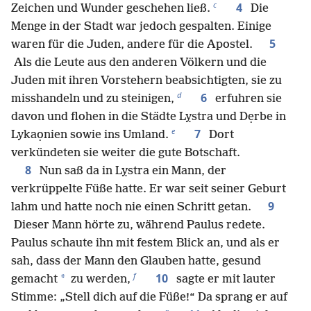
c
4
Zeichen und Wunder geschehen ließ.
Die
Menge in der Stadt war jedoch gespalten. Einige
5
waren für die Juden, andere für die Apostel.
Als die Leute aus den anderen Völkern und die
Juden mit ihren Vorstehern beabsichtigten, sie zu
d
6
misshandeln und zu steinigen,
erfuhren sie
davon und flohen in die Städte Lỵstra und Dẹrbe in
e
7
Lykaọnien sowie ins Umland.
Dort
verkündeten sie weiter die gute Botschaft.
8
Nun saß da in Lỵstra ein Mann, der
verkrüppelte Füße hatte. Er war seit seiner Geburt
9
lahm und hatte noch nie einen Schritt getan.
Dieser Mann hörte zu, während Paulus redete.
Paulus schaute ihn mit festem Blick an, und als er
sah, dass der Mann den Glauben hatte, gesund
f
10
*
gemacht
zu werden,
sagte er mit lauter
Stimme: „Stell dich auf die Füße!“ Da sprang er auf