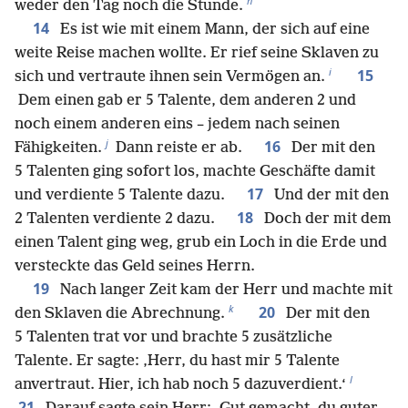
h
weder den Tag noch die Stunde.
14
Es ist wie mit einem Mann, der sich auf eine
weite Reise machen wollte. Er rief seine Sklaven zu
i
15
sich und vertraute ihnen sein Vermögen an.
Dem einen gab er 5 Talente, dem anderen 2 und
noch einem anderen eins – jedem nach seinen
j
16
Fähigkeiten.
Dann reiste er ab.
Der mit den
5 Talenten ging sofort los, machte Geschäfte damit
17
und verdiente 5 Talente dazu.
Und der mit den
18
2 Talenten verdiente 2 dazu.
Doch der mit dem
einen Talent ging weg, grub ein Loch in die Erde und
versteckte das Geld seines Herrn.
19
Nach langer Zeit kam der Herr und machte mit
k
20
den Sklaven die Abrechnung.
Der mit den
5 Talenten trat vor und brachte 5 zusätzliche
Talente. Er sagte: ‚Herr, du hast mir 5 Talente
l
anvertraut. Hier, ich hab noch 5 dazuverdient.‘
21