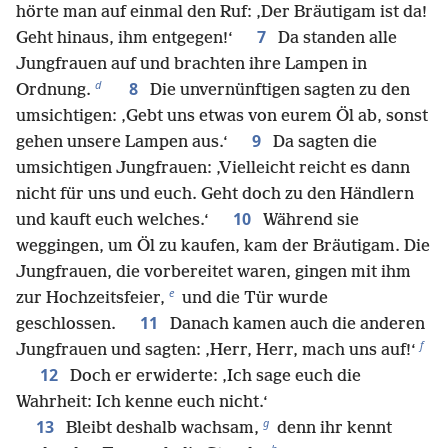
hörte man auf einmal den Ruf: ‚Der Bräutigam ist da!
7
Geht hinaus, ihm entgegen!‘
Da standen alle
Jungfrauen auf und brachten ihre Lampen in
d
8
Ordnung.
Die unvernünftigen sagten zu den
umsichtigen: ‚Gebt uns etwas von eurem Öl ab, sonst
9
gehen unsere Lampen aus.‘
Da sagten die
umsichtigen Jungfrauen: ‚Vielleicht reicht es dann
nicht für uns und euch. Geht doch zu den Händlern
10
und kauft euch welches.‘
Während sie
weggingen, um Öl zu kaufen, kam der Bräutigam. Die
Jungfrauen, die vorbereitet waren, gingen mit ihm
e
zur Hochzeitsfeier,
und die Tür wurde
11
geschlossen.
Danach kamen auch die anderen
f
Jungfrauen und sagten: ‚Herr, Herr, mach uns auf!‘
12
Doch er erwiderte: ‚Ich sage euch die
Wahrheit: Ich kenne euch nicht.‘
g
13
Bleibt deshalb wachsam,
denn ihr kennt