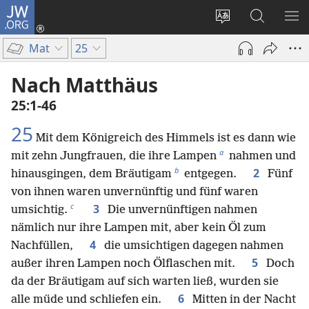
JW.ORG
Anmelden
(öffnet
Websitesprache
Suche
ME
neues
ändern
EI
Mat
25
Fenster)
Nach Matthäus
25:1-46
25
Mit dem Königreich des Himmels ist es dann wie
a
mit zehn Jungfrauen, die ihre Lampen
nahmen und
b
2
hinausgingen, dem Bräutigam
entgegen.
Fünf
von ihnen waren unvernünftig und fünf waren
c
3
umsichtig.
Die unvernünftigen nahmen
nämlich nur ihre Lampen mit, aber kein Öl zum
4
Nachfüllen,
die umsichtigen dagegen nahmen
5
außer ihren Lampen noch Ölflaschen mit.
Doch
da der Bräutigam auf sich warten ließ, wurden sie
6
alle müde und schliefen ein.
Mitten in der Nacht