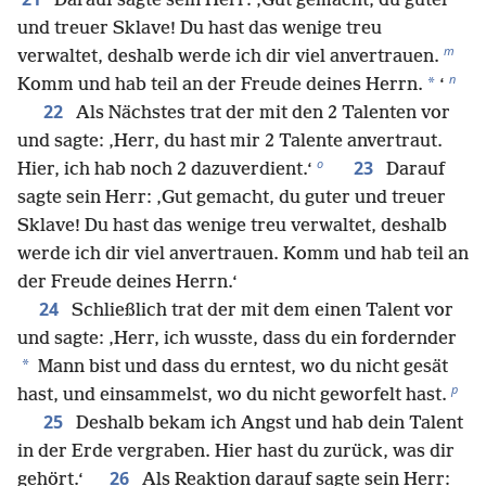
Darauf sagte sein Herr: ‚Gut gemacht, du guter
und treuer Sklave! Du hast das wenige treu
m
verwaltet, deshalb werde ich dir viel anvertrauen.
n
*
Komm und hab teil an der Freude deines Herrn.
‘
22
Als Nächstes trat der mit den 2 Talenten vor
und sagte: ‚Herr, du hast mir 2 Talente anvertraut.
o
23
Hier, ich hab noch 2 dazuverdient.‘
Darauf
sagte sein Herr: ‚Gut gemacht, du guter und treuer
Sklave! Du hast das wenige treu verwaltet, deshalb
werde ich dir viel anvertrauen. Komm und hab teil an
der Freude deines Herrn.‘
24
Schließlich trat der mit dem einen Talent vor
und sagte: ‚Herr, ich wusste, dass du ein fordernder
*
Mann bist und dass du erntest, wo du nicht gesät
p
hast, und einsammelst, wo du nicht geworfelt hast.
25
Deshalb bekam ich Angst und hab dein Talent
in der Erde vergraben. Hier hast du zurück, was dir
26
gehört.‘
Als Reaktion darauf sagte sein Herr: