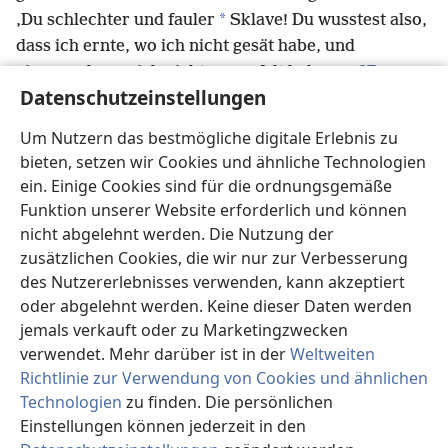
*
‚Du schlechter und fauler
Sklave! Du wusstest also,
dass ich ernte, wo ich nicht gesät habe, und
27
einsammle, wo ich nicht geworfelt habe?
Datenschutzeinstellungen
Warum hast du mein Geld dann nicht zu den
Bankleuten gebracht? Dann hätte ich es, als ich kam,
Um Nutzern das bestmögliche digitale Erlebnis zu
mit Zinsen zurückerhalten.
bieten, setzen wir Cookies und ähnliche Technologien
28
Nehmt ihm also das Talent weg und gebt es
ein. Einige Cookies sind für die ordnungsgemäße
q
29
dem, der die 10 Talente hat.
Denn jeder, der
Funktion unserer Website erforderlich und können
hat, wird mehr bekommen und Überfluss haben.
nicht abgelehnt werden. Die Nutzung der
Aber wer nicht hat, dem wird selbst das, was er hat,
zusätzlichen Cookies, die wir nur zur Verbesserung
r
30
weggenommen werden.
Werft diesen
des Nutzererlebnisses verwenden, kann akzeptiert
oder abgelehnt werden. Keine dieser Daten werden
nutzlosen Sklaven hinaus in die Dunkelheit. Dort
jemals verkauft oder zu Marketingzwecken
wird er weinen und mit den Zähnen knirschen.‘
verwendet. Mehr darüber ist in der
Weltweiten
s
31
Wenn der Menschensohn
in seiner
Richtlinie zur Verwendung von Cookies und ähnlichen
t
Herrlichkeit kommt und alle Engel mit ihm,
wird er
Technologien
zu finden. Die persönlichen
32
sich auf seinen herrlichen Thron setzen.
Alle
Einstellungen können jederzeit in den
Völker werden vor ihm versammelt werden, und er